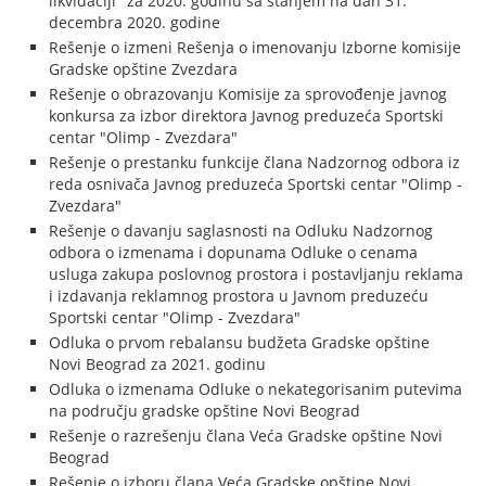
likvidaciji" za 2020. godinu sa stanjem na dan 31.
decembra 2020. godine
Rešenje o izmeni Rešenja o imenovanju Izborne komisije
Gradske opštine Zvezdara
Rešenje o obrazovanju Komisije za sprovođenje javnog
konkursa za izbor direktora Javnog preduzeća Sportski
centar "Olimp - Zvezdara"
Rešenje o prestanku funkcije člana Nadzornog odbora iz
reda osnivača Javnog preduzeća Sportski centar "Olimp -
Zvezdara"
Rešenje o davanju saglasnosti na Odluku Nadzornog
odbora o izmenama i dopunama Odluke o cenama
usluga zakupa poslovnog prostora i postavljanju reklama
i izdavanja reklamnog prostora u Javnom preduzeću
Sportski centar "Olimp - Zvezdara"
Odluka o prvom rebalansu budžeta Gradske opštine
Novi Beograd za 2021. godinu
Odluka o izmenama Odluke o nekategorisanim putevima
na području gradske opštine Novi Beograd
Rešenje o razrešenju člana Veća Gradske opštine Novi
Beograd
Rešenje o izboru člana Veća Gradske opštine Novi