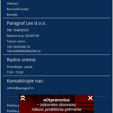
Vebinari
Korisnički kutak
Kontakt
Paragraf Lex d.o.o.
PIB: 104830593
Matični broj: 20240156
Tekući račun:
105-3029346-18
160-0000000380290-23
Radno vreme:
Ponedeljak - petak
7:30 - 15:30
Kontaktirajte nas:
online@paragraf.rs
Politika privatnosti
Politika pružanja usluga