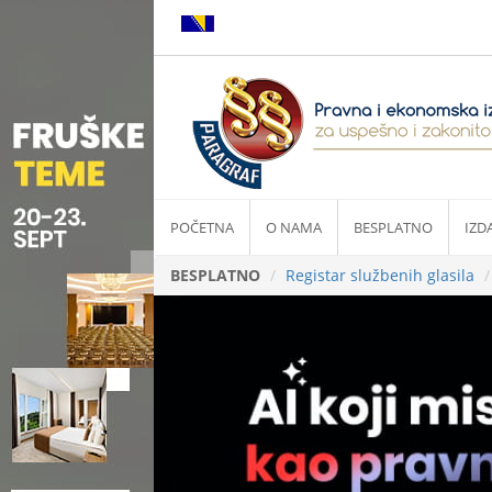
POČETNA
O NAMA
BESPLATNO
IZD
BESPLATNO
Registar službenih glasila