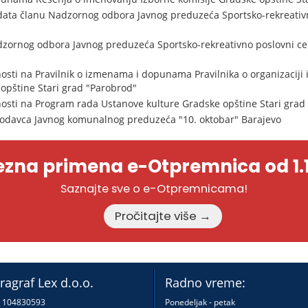
ata članu Nadzornog odbora Javnog preduzeća Sportsko-rekreativn
zornog odbora Javnog preduzeća Sportsko-rekreativno poslovni ce
sti na Pravilnik o izmenama i dopunama Pravilnika o organizaciji i
opštine Stari grad "Parobrod"
osti na Program rada Ustanove kulture Gradske opštine Stari grad
lodavca Javnog komunalnog preduzeća "10. oktobar" Barajevo
zna primena e-Otpremnica od 1.1
Saznajte sve o e-Otpremnicama!
Pročitajte više →
ragraf Lex d.o.o.
Radno vreme:
: 104830593
Ponedeljak - petak