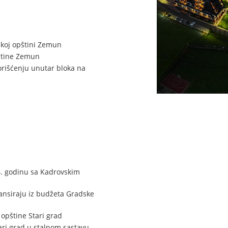
skoj opštini Zemun
štine Zemun
rišćenju unutar bloka na
4. godinu sa Kadrovskim
inansiraju iz budžeta Gradske
opštine Stari grad
ri grad u stalnom sastavu