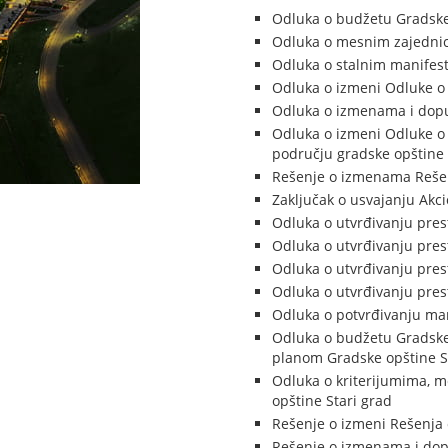
Odluka o budžetu Gradske
Odluka o mesnim zajednic
Odluka o stalnim manifest
Odluka o izmeni Odluke o 
Odluka o izmenama i dopu
Odluka o izmeni Odluke o
području gradske opštin
Rešenje o izmenama Rešen
Zaključak o usvajanju Ak
Odluka o utvrđivanju pre
Odluka o utvrđivanju pre
Odluka o utvrđivanju pre
Odluka o utvrđivanju pre
Odluka o potvrđivanju ma
Odluka o budžetu Gradske 
planom Gradske opštine St
Odluka o kriterijumima, me
opštine Stari grad
Rešenje o izmeni Rešenja 
Rešenje o izmenama i dop