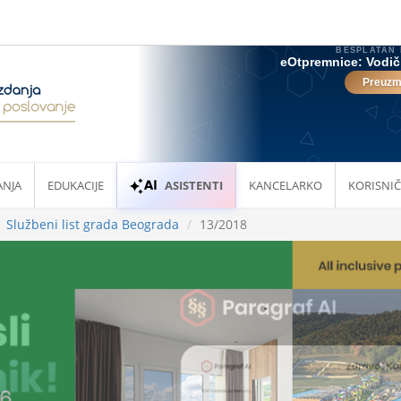
ANJA
EDUKACIJE
ASISTENTI
KANCELARKO
KORISNIČ
Službeni list grada Beograda
13/2018