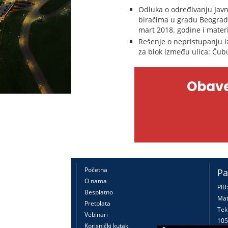
Odluka o određivanju Javn
biračima u gradu Beograd
mart 2018. godine i mater
Rešenje o nepristupanju i
za blok između ulica: Čub
Obave
Početna
Pa
O nama
PIB
Besplatno
Mat
Pretplata
Tek
Vebinari
105
Korisnički kutak