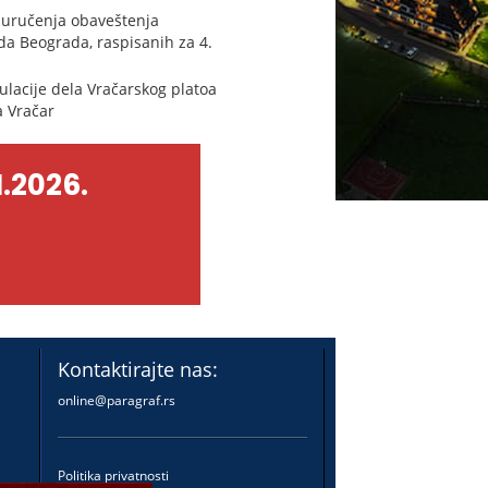
 uručenja obaveštenja
a Beograda, raspisanih za 4.
ulacije dela Vračarskog platoa
a Vračar
.2026.
Kontaktirajte nas:
online@paragraf.rs
Politika privatnosti