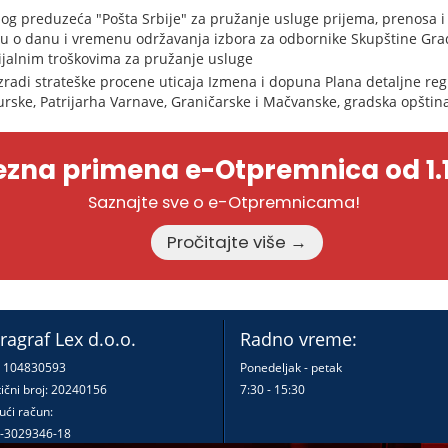
og preduzeća "Pošta Srbije" za pružanje usluge prijema, prenosa i
u o danu i vremenu održavanja izbora za odbornike Skupštine Grad
ijalnim troškovima za pružanje usluge
zradi strateške procene uticaja Izmena i dopuna Plana detaljne reg
urske, Patrijarha Varnave, Graničarske i Mačvanske, gradska opštin
zna primena e-Otpremnica od 1.1
Saznajte sve o e-Otpremnicama!
Pročitajte više →
ragraf Lex d.o.o.
Radno vreme:
: 104830593
Ponedeljak - petak
ični broj: 20240156
7:30 - 15:30
ući račun:
-3029346-18