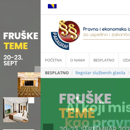
POČETNA
O NAMA
BESPLATNO
IZD
BESPLATNO
Registar službenih glasila