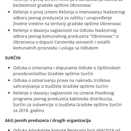
bezbednost gradske opštine Obrenovac
Rešenje o prvoj izmeni Rešenja o imenovanju Nadzornog
odbora Javnog preduzeća za zaštitu i unapređenje
životne sredine na teritoriji gradske opštine Obrenovac
Rešenje o davanju saglasnosti na Odluku Nadzornog
odbora Javnog komunalnog preduzeća "Obrenovac" iz
Obrenovca o dopuni Cenovnika osnovnih i ostalih
komunalnih proizvoda i usluga sa Odlukom
SURČIN
Odluka o izmenama i dopunama Odluke o Opštinskom
pravobranilaštvu Gradske opštine Surčin
Odluka o ostvarivanju prava na naknadu troškova
sahranjivanja iz budžeta Gradske opštine Surčin
Rešenje o davanju saglasnosti na izmene Posebnog
programa Javnog preduzeća kablovska distribucija,
Surčin za subvencije iz budžeta Gradske opštine Surčin
za 2018. godinu
Akti javnih preduzeća i drugih organizacija
Odluka Advokatske komore Beograda broj 469/2018 od