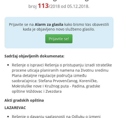
113
broj
/2018 od 05.12.2018.
Prijavite se na
Alarm za glasila
kako bismo Vas obavestili
kada je objavljeno novo službeno glasilo.
Prijavite se!
Sadržaj objavljenih dokumenata:
Rešenje o ispravci Rešenja o pristupanju izradi strateške
procene uticaja planiranih namena na životnu sredinu
Plana detaljne regulacije područja između
saobraćajnica: Stefana Prvovenčanog, Koreničke,
Mokroluške nove i Kružnog puta - Padina, gradske
opštine Voždovac i Zvezdara
Akti gradskih opština
LAZAREVAC
Rešenje o davanju saglasnosti na Odluku o izmeni