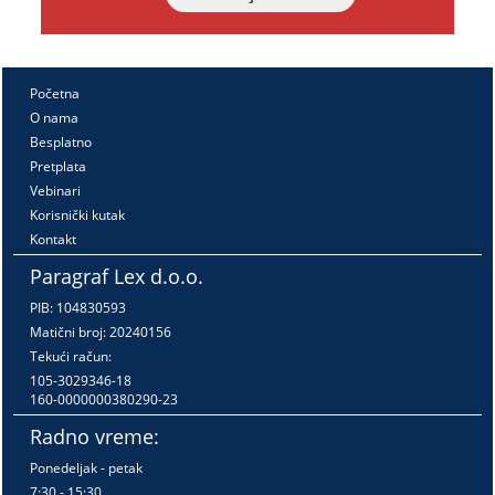
Početna
O nama
Besplatno
Pretplata
Vebinari
Korisnički kutak
Kontakt
Paragraf Lex d.o.o.
PIB: 104830593
Matični broj: 20240156
Tekući račun:
105-3029346-18
160-0000000380290-23
Radno vreme:
Ponedeljak - petak
7:30 - 15:30