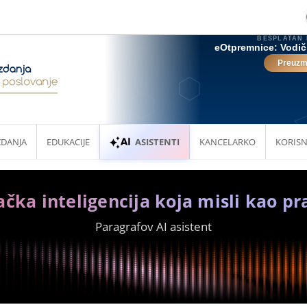
ZDANJA
EDUKACIJE
ASISTENTI
KANCELARKO
KORISN
ačka inteligencija koja misli kao pr
Paragrafov AI asistent