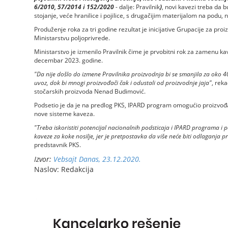
6/2010, 57/2014 i 152/2020
- dalje: Pravilnik
)
, novi kavezi treba da
stojanje, veće hranilice i pojilice, s drugačijim materijalom na podu,
Produženje roka za tri godine rezultat je inicijative Grupacije za pro
Ministarstvu poljoprivrede.
Ministarstvo je izmenilo Pravilnik čime je prvobitni rok za zamenu k
decembar 2023. godine.
"Da nije došlo do izmene Pravilnika proizvodnja bi se smanjila za oko 
uvoz, dok bi mnogi proizvođači čak i odustali od proizvodnje jaja"
, rek
stočarskih proizvoda Nenad Budimović.
Podsetio je da je na predlog PКS, IPARD program omogućio proizvođ
nove sisteme kaveza.
"Treba iskoristiti potencijal nacionalnih podsticaja i IPARD programa i
kaveze za koke nosilje, jer je pretpostavka da više neće biti odlaganja
predstavnik PKS.
Izvor:
Vebsajt Danas, 23.12.2020.
Naslov: Redakcija