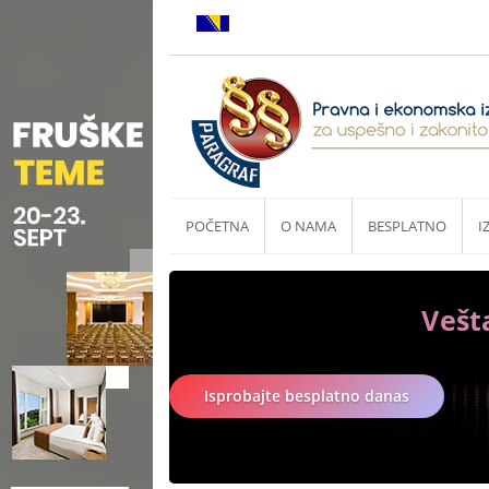
POČETNA
O NAMA
BESPLATNO
I
Vešt
Isprobajte besplatno danas