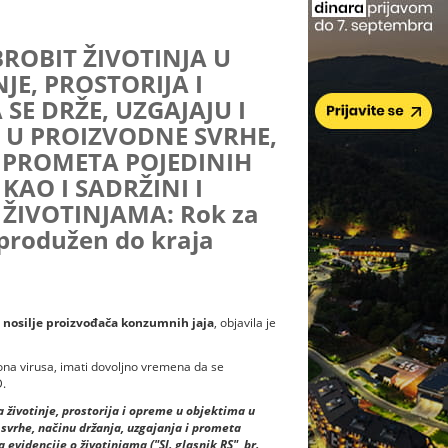
ROBIT ŽIVOTINJA U
E, PROSTORIJA I
SE DRŽE, UZGAJAJU I
E U PROIZVODNE SVRHE,
 PROMETA POJEDINIH
KAO I SADRŽINI I
ŽIVOTINJAMA: Rok za
produžen do kraja
 nosilje proizvođača konzumnih jaja
, objavila je
na virusa, imati dovoljno vremena da se
D.
a životinje, prostorija i opreme u objektima u
 svrhe, načinu držanja, uzgajanja i prometa
a evidencije o životinjama ("Sl. glasnik RS", br.