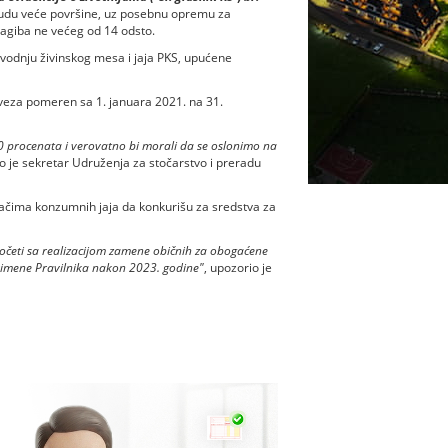
 budu veće površine, uz posebnu opremu za
 nagiba ne većeg od 14 odsto.
izvodnju živinskog mesa i jaja PKS, upućene
aveza pomeren sa 1. januara 2021. na 31.
40 procenata i verovatno bi morali da se oslonimo na
ao je sekretar Udruženja za stočarstvo i preradu
ačima konzumnih jaja da konkurišu za sredstva za
 početi sa realizacijom zamene običnih za obogaćene
 primene Pravilnika nakon 2023. godine"
, upozorio je