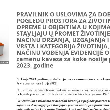
PRAVILNIK O USLOVIMA ZA DOB
POGLEDU PROSTORA ZA ŽIVOTINJ
OPREME U OBJEKTIMA U KOJIMA 
STAVLJAJU U PROMET ŽIVOTINJ
NAČINU DRŽANJA, UZGAJANJA I
VRSTA I KATEGORIJA ŽIVOTINJA, 
NAČINU VOĐENJA EVIDENCIJE O 
zamenu kaveza za koke nosilje 
2023. godine
Do kraja 2023. godine produžen je rok za zamenu kaveza za koke
Privredna komora Srbije (PKS).
Oni će tako u vreme otežanih uslova poslovanja zbog pandemije koro
prilagode propisima EU i da za to koriste sredstva iz programa IPAR
Po
Pravilniku o uslovima za dobrobit životinja u pogledu prostora z
kojima se drže, uzgajaju i stavljaju u promet životinje u proizvodne
pojedinih vrsta i kategorija životinja, kao i sadržini i načinu vođenj