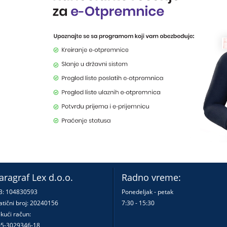
aragraf Lex d.o.o.
Radno vreme:
B: 104830593
Ponedeljak - petak
tični broj: 20240156
7:30 - 15:30
kući račun:
5-3029346-18