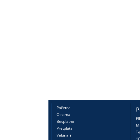
Početna
P
O nama
PI
Besplatno
Ma
Pretplata
Te
Vebinari
10