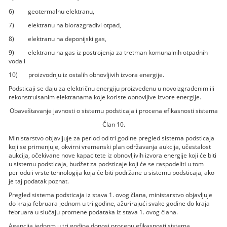
6) geotermalnu elektranu,
7) elektranu na biorazgradivi otpad,
8) elektranu na deponijski gas,
9) elektranu na gas iz postrojenja za tretman komunalnih otpadnih
voda i
10) proizvodnju iz ostalih obnovljivih izvora energije.
Podsticaji se daju za električnu energiju proizvedenu u novoizgrađenim ili
rekonstruisanim elektranama koje koriste obnovljive izvore energije.
Obaveštavanje javnosti o sistemu podsticaja i procena efikasnosti sistema
Član 10.
Ministarstvo objavljuje za period od tri godine pregled sistema podsticaja
koji se primenjuje, okvirni vremenski plan održavanja aukcija, učestalost
aukcija, očekivane nove kapacitete iz obnovljivih izvora energije koji će biti
u sistemu podsticaja, budžet za podsticaje koji će se raspodeliti u tom
periodu i vrste tehnologija koja će biti podržane u sistemu podsticaja, ako
je taj podatak poznat.
Pregled sistema podsticaja iz stava 1. ovog člana, ministarstvo objavljuje
do kraja februara jednom u tri godine, ažurirajući svake godine do kraja
februara u slučaju promene podataka iz stava 1. ovog člana.
Agencija jednom u tri godina donosi procenu efikasnosti sistema