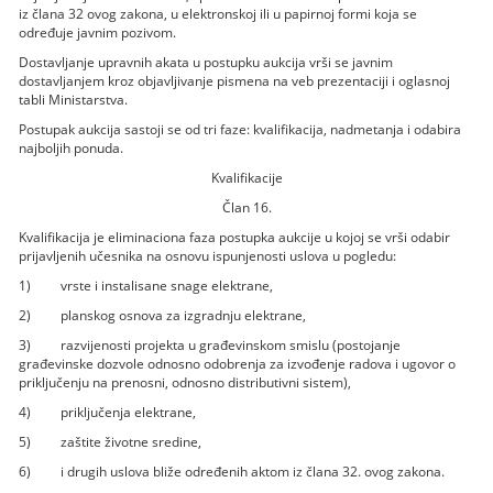
iz člana 32 ovog zakona, u elektronskoj ili u papirnoj formi koja se
određuje javnim pozivom.
Dostavljanje upravnih akata u postupku aukcija vrši se javnim
dostavljanjem kroz objavljivanje pismena na veb prezentaciji i oglasnoj
tabli Ministarstva.
Postupak aukcija sastoji se od tri faze: kvalifikacija, nadmetanja i odabira
najboljih ponuda.
Kvalifikacije
Član 16.
Kvalifikacija je eliminaciona faza postupka aukcije u kojoj se vrši odabir
prijavljenih učesnika na osnovu ispunjenosti uslova u pogledu:
1) vrste i instalisane snage elektrane,
2) planskog osnova za izgradnju elektrane,
3) razvijenosti projekta u građevinskom smislu (postojanje
građevinske dozvole odnosno odobrenja za izvođenje radova i ugovor o
priključenju na prenosni, odnosno distributivni sistem),
4) priključenja elektrane,
5) zaštite životne sredine,
6) i drugih uslova bliže određenih aktom iz člana 32. ovog zakona.