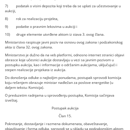
7) podatak o visini depozita koji treba da se uplati za učestvovanje u
aukciji,
8) rok za realizaciju projekta,
9) podatke o pravnim lekovima u aukciji i
10) druge elemente utvrđene aktom iz stava 3. ovog člana.
Ministarstvo raspisuje javni poziv na osnovu ovog zakona i podzakonskog
akta iz člana 32. ovog zakona.
Ministarstvo je dužno da na veb platformi, odnosno internet stranici objavi
obrasce koje učesnici aukcije dostavljaju u vezi sa javnim pozivom u
postupku aukcija, kao i informacije o održanim aukcijama, uključujući i
stepen realizacije projekata iz aukcija.
Do donošenja odluke o najboljim ponudama, postupak sprovodi komisija
koju rešenjem obrazuje ministar nadležan za poslove energetike (u
daljem tekstu: Komisija).
О preduzetim radnjama u sprovođenju postupka, Komisija sačinjava
izveštaj.
Postupak aukcija
Član 15.
Pokretanje, dostavljanje i razmena dokumenata, obaveštavanje,
objavljivanje i forma odluka, sprovodi se u skladu sa podzakonskim aktom