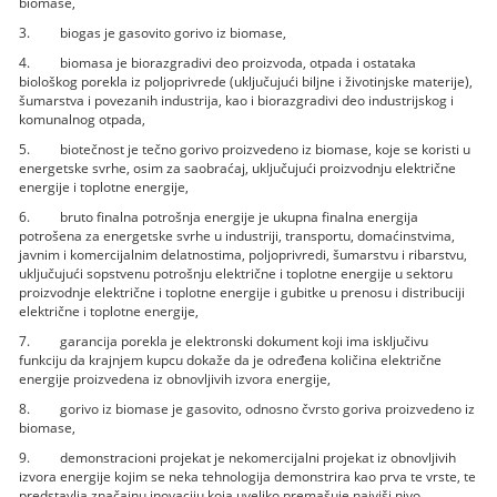
biomase,
3. biogas je gasovito gorivo iz biomase,
4. biomasa je biorazgradivi deo proizvoda, otpada i ostataka
biološkog porekla iz poljoprivrede (uključujući biljne i životinjske materije),
šumarstva i povezanih industrija, kao i biorazgradivi deo industrijskog i
komunalnog otpada,
5. biotečnost je tečno gorivo proizvedeno iz biomase, koje se koristi u
energetske svrhe, osim za saobraćaj, uključujući proizvodnju električne
energije i toplotne energije,
6. bruto finalna potrošnja energije je ukupna finalna energija
potrošena za energetske svrhe u industriji, transportu, domaćinstvima,
javnim i komercijalnim delatnostima, poljoprivredi, šumarstvu i ribarstvu,
uključujući sopstvenu potrošnju električne i toplotne energije u sektoru
proizvodnje električne i toplotne energije i gubitke u prenosu i distribuciji
električne i toplotne energije,
7. garancija porekla je elektronski dokument koji ima isključivu
funkciju da krajnjem kupcu dokaže da je određena količina električne
energije proizvedena iz obnovljivih izvora energije,
8. gorivo iz biomase je gasovito, odnosno čvrsto goriva proizvedeno iz
biomase,
9. demonstracioni projekat je nekomercijalni projekat iz obnovljivih
izvora energije kojim se neka tehnologija demonstrira kao prva te vrste, te
predstavlja značajnu inovaciju koja uveliko premašuje najviši nivo