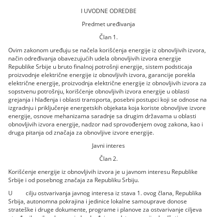
I UVODNE ODREDBE
Predmet uređivanja
Član 1.
Ovim zakonom uređuju se načela korišćenja energije iz obnovljivih izvora,
način određivanja obavezujućih udela obnovljivih izvora energije
Republike Srbije u bruto finalnoj potrošnji energije, sistem podsticaja
proizvodnje električne energije iz obnovljivih izvora, garancije porekla
električne energije, proizvodnja električne energije iz obnovljivih izvora za
sopstvenu potrošnju, korišćenje obnovljivih izvora energije u oblasti
grejanja i hlađenja i oblasti transporta, posebni postupci koji se odnose na
izgradnju i priključenje energetskih objekata koja koriste obnovljive izvore
energije, osnove mehanizama saradnje sa drugim državama u oblasti
obnovljivih izvora energije, nadzor nad sprovođenjem ovog zakona, kao i
druga pitanja od značaja za obnovljive izvore energije.
Javni interes
Član 2.
Korišćenje energije iz obnovljivih izvora je u javnom interesu Republike
Srbije i od posebnog značaja za Republiku Srbiju.
U cilju ostvarivanja javnog interesa iz stava 1. ovog člana, Republika
Srbija, autonomna pokrajina i jedinice lokalne samouprave donose
strateške i druge dokumente, programe i planove za ostvarivanje ciljeva