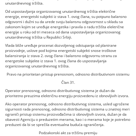
unutardnevnog tržišta.
Od uspostavljanja organizovanog unutardnenog tržišta električne
energije, energetski subjekti iz stava 1. ovog člana, su potpuno balansno
odgovorni i dužni su da urede svoju balansnu odgovornost u skladu sa
zakonom kojim se uređuje energetika i pravila o radu tržišta električne
energije u roku od tri meseca od dana uspostavljanja organizovanog
unutardnevnog tržišta u Republici Srbiji.
Vlada bliže uređuje procenat dozvoljenog odstupanja od planirane
proizvodnje, uslove pod kojima energetski subjekti snose troškove
balansiranja iz stava 2. ovog člana i balansno odgovornu stranu za
energetske subjekte iz stava 1. ovog člana do uspostavljanja
organizovanog unutardnevnog tržišta.
Pravo na prioritetan pristup prenosnom, odnosno distributivnom sistemu
Član 31.
Operator prenosnog, odnosno distributivnog sistema je dužan da
prioritetno preuzima električnu energiju proizvedenu iz obnovljivih izvora.
Ako operator prenosnog, odnosno distributivnog sistema, usled ugrožene
sigurnosti rada prenosnog, odnosno distributivnog sistema u znatnoj meri
ograniči pristup sistemu proizvođačima iz obnovljivih izvora, dužan je da
obavesti Agenciju o preduzetim merama, kao i o merama koje je potrebno
preduzeti da bi se sprečila eventualna buduća ograničenja.
Podzakonski akt za tržišnu premiju