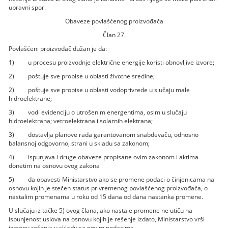
upravni spor.
Obaveze povlašćenog proizvođača
Član 27.
Povlašćeni proizvođač dužan je da:
1) u procesu proizvodnje električne energije koristi obnovljive izvore;
2) poštuje sve propise u oblasti životne sredine;
2) poštuje sve propise u oblasti vodoprivrede u slučaju male
hidroelektrane;
3) vodi evidenciju o utrošenim energentima, osim u slučaju
hidroelektrana; vetroelektrana i solarnih elektrana;
3) dostavlja planove rada garantovanom snabdevaču, odnosno
balansnoj odgovornoj strani u skladu sa zakonom;
4) ispunjava i druge obaveze propisane ovim zakonom i aktima
donetim na osnovu ovog zakona
5) da obavesti Ministarstvo ako se promene podaci o činjenicama na
osnovu kojih je stečen status privremenog povlašćenog proizvođača, o
nastalim promenama u roku od 15 dana od dana nastanka promene.
U slučaju iz tačke 5) ovog člana, ako nastale promene ne utiču na
ispunjenost uslova na osnovu kojih je rešenje izdato, Ministarstvo vrši
izmenu rešenja u skladu sa novim podacima.