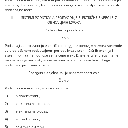
Podsticajne mere mogu se menjati u skladu sa propisima na osnovu kojih
su energetski subjekti, koji proizvode energiju iz obnovljivih izvora, stekli
podsticajne mere.
II SISTEMI PODSTICAJA PROIZVODNjE ELEKTRIČNE ENERGIJE IZ
OBNOVLjIVIH IZVORA
Vrste sistema podsticaja
Član 8.
Podsticaji za proizvodnju električne energije iz obnovljivih izvora sprovode
se u određenom podsticajnom periodu kroz sistem tržišnih premija i
sistem fid-in tarifa i odnose se na cenu električne energije, preuzimanje
balansne odgovornosti, pravo na prioritetan pristup sistem i druge
podsticaje propisane zakonom.
Energetski objekat koji je predmet podsticaja
Član 9.
Podsticajne mere mogu da se steknu za:
1) hidroelektranu,
2) elektranu na biomasu,
3) elektranu na biogas,
4) vetroelektranu,
5) solarnu elektranu,