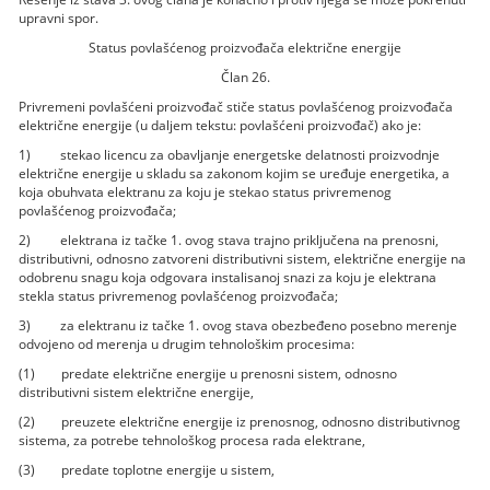
upravni spor.
Status povlašćenog proizvođača električne energije
Član 26.
Privremeni povlašćeni proizvođač stiče status povlašćenog proizvođača
električne energije (u daljem tekstu: povlašćeni proizvođač) ako je:
1) stekao licencu za obavljanje energetske delatnosti proizvodnje
električne energije u skladu sa zakonom kojim se uređuje energetika, a
koja obuhvata elektranu za koju je stekao status privremenog
povlašćenog proizvođača;
2) elektrana iz tačke 1. ovog stava trajno priključena na prenosni,
distributivni, odnosno zatvoreni distributivni sistem, električne energije na
odobrenu snagu koja odgovara instalisanoj snazi za koju je elektrana
stekla status privremenog povlašćenog proizvođača;
3) za elektranu iz tačke 1. ovog stava obezbeđeno posebno merenje
odvojeno od merenja u drugim tehnološkim procesima:
(1) predate električne energije u prenosni sistem, odnosno
distributivni sistem električne energije,
(2) preuzete električne energije iz prenosnog, odnosno distributivnog
sistema, za potrebe tehnološkog procesa rada elektrane,
(3) predate toplotne energije u sistem,