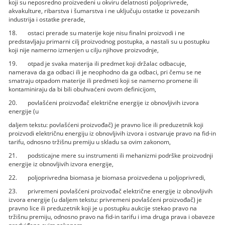
koji su neposredno proizvedeni u okviru delatnosti poljoprivrede,
akvakulture, ribarstva i šumarstva i ne uključuju ostatke iz povezanih
industrija i ostatke prerade,
18. ostaci prerade su materije koje nisu finalni proizvodi i ne
predstavljaju primarni cilj proizvodnog postupka, a nastali su u postupku
koji nije namerno izmenjen u cilju njihove proizvodnje,
19. otpad je svaka materija ili predmet koji držalac odbacuje,
namerava da ga odbaci ili je neophodno da ga odbaci, pri čemu se ne
smatraju otpadom materije ili predmeti koji se namerno promene ili
kontaminiraju da bi bili obuhvaćeni ovom definicijom,
20. povlašćeni proizvođač električne energije iz obnovljivih izvora
energije (u
daljem tekstu: povlašćeni proizvođač) je pravno lice ili preduzetnik koji
proizvodi električnu energiju iz obnovljivih izvora i ostvaruje pravo na fid-in
tarifu, odnosno tržišnu premiju u skladu sa ovim zakonom,
21. podsticajne mere su instrumenti ili mehanizmi podrške proizvodnji
energije iz obnovljivih izvora energije,
22. poljoprivredna biomasa je biomasa proizvedena u poljoprivredi,
23. privremeni povlašćeni proizvođač električne energije iz obnovljivih
izvora energije (u daljem tekstu: privremeni povlašćeni proizvođač) je
pravno lice ili preduzetnik koji je u postupku aukcije stekao pravo na
tržišnu premiju, odnosno pravo na fid-in tarifu i ima druga prava i obaveze