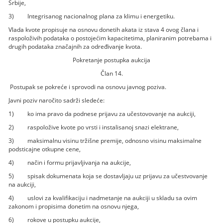
Srbije,
3) Integrisanog nacionalnog plana za klimu i energetiku.
Vlada kvote propisuje na osnovu donetih akata iz stava 4 ovog člana i
raspoloživih podataka o postojećim kapacitetima, planiranim potrebama i
drugih podataka značajnih za određivanje kvota.
Pokretanje postupka aukcija
Član 14.
Postupak se pokreće i sprovodi na osnovu javnog poziva.
Javni poziv naročito sadrži sledeće:
1) ko ima pravo da podnese prijavu za učestovovanje na aukciji,
2) raspoložive kvote po vrsti i instalisanoj snazi elektrane,
3) maksimalnu visinu tržišne premije, odnosno visinu maksimalne
podsticajne otkupne cene,
4) način i formu prijavljivanja na aukcije,
5) spisak dokumenata koja se dostavljaju uz prijavu za učestvovanje
na aukciji,
4) uslovi za kvalifikaciju i nadmetanje na aukciji u skladu sa ovim
zakonom i propisima donetim na osnovu njega,
6) rokove u postupku aukcije,