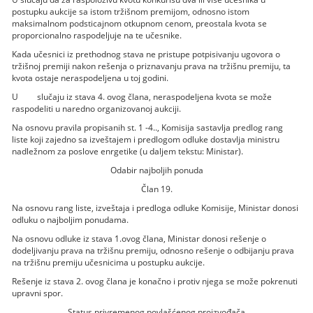
postupku aukcije sa istom tržišnom premijom, odnosno istom
maksimalnom podsticajnom otkupnom cenom, preostala kvota se
proporcionalno raspodeljuje na te učesnike.
Kada učesnici iz prethodnog stava ne pristupe potpisivanju ugovora o
tržišnoj premiji nakon rešenja o priznavanju prava na tržišnu premiju, ta
kvota ostaje neraspodeljena u toj godini.
U slučaju iz stava 4. ovog člana, neraspodeljena kvota se može
raspodeliti u naredno organizovanoj aukciji.
Na osnovu pravila propisanih st. 1 -4.., Komisija sastavlja predlog rang
liste koji zajedno sa izveštajem i predlogom odluke dostavlja ministru
nadležnom za poslove enrgetike (u daljem tekstu: Ministar).
Odabir najboljih ponuda
Član 19.
Na osnovu rang liste, izveštaja i predloga odluke Komisije, Ministar donosi
odluku o najboljim ponudama.
Na osnovu odluke iz stava 1.ovog člana, Ministar donosi rešenje o
dodeljivanju prava na tržišnu premiju, odnosno rešenje o odbijanju prava
na tržišnu premiju učesnicima u postupku aukcije.
Rešenje iz stava 2. ovog člana je konačno i protiv njega se može pokrenuti
upravni spor.
Status privremenog povlašćenog proizvođača