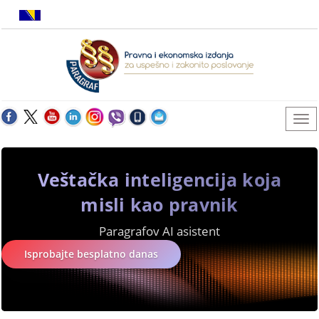
Veštačka inteligencija koja
misli kao pravnik
Paragrafov AI asistent
Isprobajte besplatno danas