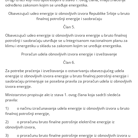
određeno zakonom kojim se uređuje energetika.
Obavezujući udeo energije iz obnovljivih izvora Republike Srbije u bruto
finalnoj potrošnji energije i saobraćaju
Član 5.
Obavezujući udeo energije iz obnovljivih izvora energije u bruto finalnoj
potrošnji i saobraćaju utvrđuje se u Integrisanom nacionalnom planu za
klimu i energetiku u skladu sa zakonom kojim se uređuje energetika.
Proračun udela obnovljivih izvora energije i izveštavanje
Član 6.
Za potrebe praćenja i izveštavanja o ostvarivanju obavezujućeg udela
energije iz obnovljivih izvora energije u bruto finalnoj potrošnji energije i
saobraćaju primenjuje se posebna pravila za proračun udela iz obnovljivih
izvora energije.
Ministarstvo propisuje akt iz stava 1. ovog člana koja sadrži sledeća
pravila:
1) o načinu izračunavanja udela energije iz obnovljivih izvora u bruto
finalnoj potrošnji energije,
2) o proračunu bruto finalne potrošnje električne energije iz
obnovljivih izvora,
3) o proračunu bruto finalne potrošnje energije iz obnovljivih izvora u