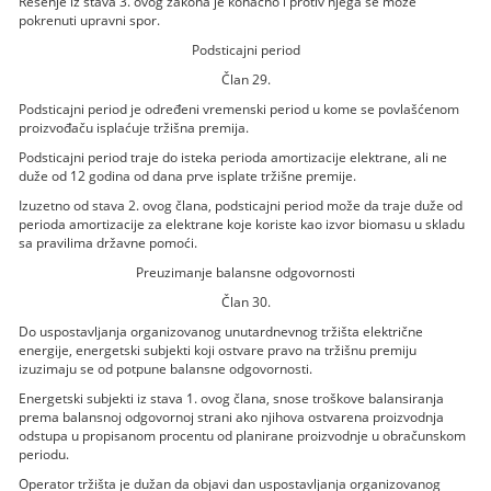
Rešenje iz stava 3. ovog zakona je konačno i protiv njega se može
pokrenuti upravni spor.
Podsticajni period
Član 29.
Podsticajni period je određeni vremenski period u kome se povlašćenom
proizvođaču isplaćuje tržišna premija.
Podsticajni period traje do isteka perioda amortizacije elektrane, ali ne
duže od 12 godina od dana prve isplate tržišne premije.
Izuzetno od stava 2. ovog člana, podsticajni period može da traje duže od
perioda amortizacije za elektrane koje koriste kao izvor biomasu u skladu
sa pravilima državne pomoći.
Preuzimanje balansne odgovornosti
Član 30.
Do uspostavljanja organizovanog unutardnevnog tržišta električne
energije, energetski subjekti koji ostvare pravo na tržišnu premiju
izuzimaju se od potpune balansne odgovornosti.
Energetski subjekti iz stava 1. ovog člana, snose troškove balansiranja
prema balansnoj odgovornoj strani ako njihova ostvarena proizvodnja
odstupa u propisanom procentu od planirane proizvodnje u obračunskom
periodu.
Operator tržišta je dužan da objavi dan uspostavljanja organizovanog