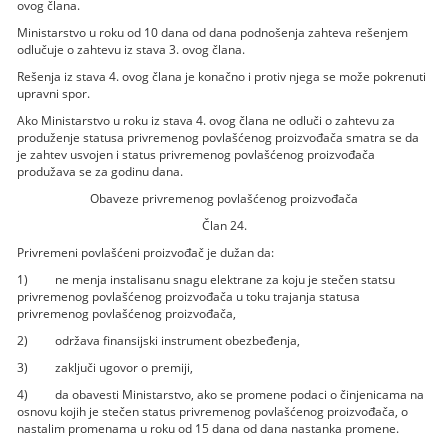
ovog člana.
Ministarstvo u roku od 10 dana od dana podnošenja zahteva rešenjem
odlučuje o zahtevu iz stava 3. ovog člana.
Rešenja iz stava 4. ovog člana je konačno i protiv njega se može pokrenuti
upravni spor.
Ako Ministarstvo u roku iz stava 4. ovog člana ne odluči o zahtevu za
produženje statusa privremenog povlašćenog proizvođača smatra se da
je zahtev usvojen i status privremenog povlašćenog proizvođača
produžava se za godinu dana.
Obaveze privremenog povlašćenog proizvođača
Član 24.
Privremeni povlašćeni proizvođač je dužan da:
1) ne menja instalisanu snagu elektrane za koju je stečen statsu
privremenog povlašćenog proizvođača u toku trajanja statusa
privremenog povlašćenog proizvođača,
2) održava finansijski instrument obezbeđenja,
3) zaključi ugovor o premiji,
4) da obavesti Ministarstvo, ako se promene podaci o činjenicama na
osnovu kojih je stečen status privremenog povlašćenog proizvođača, o
nastalim promenama u roku od 15 dana od dana nastanka promene.