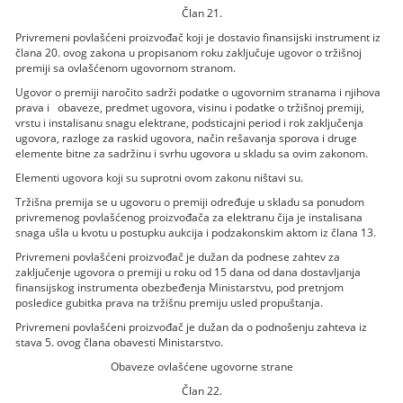
Član 21.
Privremeni povlašćeni proizvođač koji je dostavio finansijski instrument iz
člana 20. ovog zakona u propisanom roku zaključuje ugovor o tržišnoj
premiji sa ovlašćenom ugovornom stranom.
Ugovor o premiji naročito sadrži podatke o ugovornim stranama i njihova
prava i obaveze, predmet ugovora, visinu i podatke o tržišnoj premiji,
vrstu i instalisanu snagu elektrane, podsticajni period i rok zaključenja
ugovora, razloge za raskid ugovora, način rešavanja sporova i druge
elemente bitne za sadržinu i svrhu ugovora u skladu sa ovim zakonom.
Elementi ugovora koji su suprotni ovom zakonu ništavi su.
Tržišna premija se u ugovoru o premiji određuje u skladu sa ponudom
privremenog povlašćenog proizvođača za elektranu čija je instalisana
snaga ušla u kvotu u postupku aukcija i podzakonskim aktom iz člana 13.
Privremeni povlašćeni proizvođač je dužan da podnese zahtev za
zaključenje ugovora o premiji u roku od 15 dana od dana dostavljanja
finansijskog instrumenta obezbeđenja Ministarstvu, pod pretnjom
posledice gubitka prava na tržišnu premiju usled propuštanja.
Privremeni povlašćeni proizvođač je dužan da o podnošenju zahteva iz
stava 5. ovog člana obavesti Ministarstvo.
Obaveze ovlašćene ugovorne strane
Član 22.