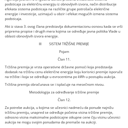
podsticaja za električnu energiju iz obnovljivih izvora, način distribucije
efekata sistema podsticaja na različite grupe potrošača električne
energije i investicije, uzimajući u obzir i efekat mogućih izmena sistema
podsticaja.
Akt iz stava 3. ovog člana predstavlja dokumentacionu osnovu kada se vrši
priprema propise i drugih mera kojima se određuje javna politika Vlade u
oblasti obnovljivih izvora energije.
III SISTEM TRŽIŠNE PREMIJE
Pojam
Član 11.
Tržišna premija je vrsta operativne državne pomoći koja predstavlja
dodatak na tržišnu cenu električne energije koju korisnici premije isporuče
na tržište i koja se određuje u evrocentima po kWh u postupku aukcija.
Tržišna premija obračunava se i isplaćuje na mesečnom nivou.
Metodologija za određivanje tržišne premije
Član 12.
Za potrebe aukcija, u kojima se učesnici nadmeću da ponude najnižu
tržišnu premiju, unapred se određuje početna visina tržišne premije,
odnosno visina maksimalne podsticajne otkupne cene čiju visinu učesnici
aukcija ne mogu svojim ponudama da premaše na aukciji.