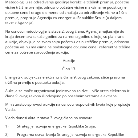
Metodologiju za određivanje godišnje korekcije tržišnih premija, početne
visine tržišne premije, odnosno početne visine maksimalne podsticajne
otkupne cene i druge elemente od značaja za određivanje visine tržišne
premije, propisuje Agencija za energetiku Republike Srbije (u daljem
tekstu: Agencija).
Na osnovu metodologije iz stava 2. ovog člana, Agencija najkasnije do
kraja decembra tekuće godine za narednu godinu u kojoj su planirane
aukcije, objavljuje na svom sajtu početnu visinu tržišne premije, odnosno
početnu visinu maksimalne podsticajne otkupne cene i referentne tržišne
cene za potrebe sprovođenja aukcija.
Aukcije
Član 13.
Energetski subjekt za elektranu iz člana 9. ovog zakona, stiče pravo na
tržišnu premiju u postupku aukcija.
Aukcija se može organizovati jedinstveno za dve ili više vrsta elektrana iz
člana 9. ovog zakona ili odvojeno po posebnim vrstama elektrana.
Ministarstvo sprovodi aukcije na osnovu raspoloživih kvota koje propisuje
Vlada.
Vlada donosi akta iz stava 3. ovog člana na osnovu:
1) Strategije razvoja energetike Republike Srbije,
2) Programa ostvarivanja Strategije razvoja energetike Republike