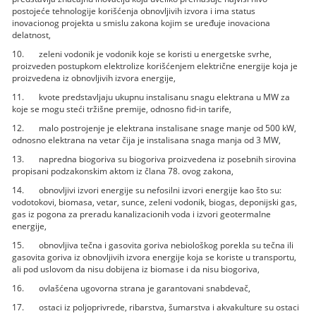
postojeće tehnologije korišćenja obnovljivih izvora i ima status
inovacionog projekta u smislu zakona kojim se uređuje inovaciona
delatnost,
10. zeleni vodonik je vodonik koje se koristi u energetske svrhe,
proizveden postupkom elektrolize korišćenjem električne energije koja je
proizvedena iz obnovljivih izvora energije,
11. kvote predstavljaju ukupnu instalisanu snagu elektrana u MW za
koje se mogu steći tržišne premije, odnosno fid-in tarife,
12. malo postrojenje je elektrana instalisane snage manje od 500 kW,
odnosno elektrana na vetar čija je instalisana snaga manja od 3 MW,
13. napredna biogoriva su biogoriva proizvedena iz posebnih sirovina
propisani podzakonskim aktom iz člana 78. ovog zakona,
14. obnovljivi izvori energije su nefosilni izvori energije kao što su:
vodotokovi, biomasa, vetar, sunce, zeleni vodonik, biogas, deponijski gas,
gas iz pogona za preradu kanalizacionih voda i izvori geotermalne
energije,
15. obnovljiva tečna i gasovita goriva nebiološkog porekla su tečna ili
gasovita goriva iz obnovljivih izvora energije koja se koriste u transportu,
ali pod uslovom da nisu dobijena iz biomase i da nisu biogoriva,
16. ovlašćena ugovorna strana je garantovani snabdevač,
17. ostaci iz poljoprivrede, ribarstva, šumarstva i akvakulture su ostaci