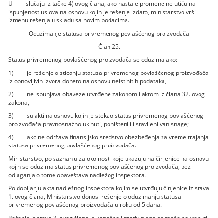
U slučaju iz tačke 4) ovog člana, ako nastale promene ne utiču na
ispunjenost uslova na osnovu kojih je rešenje izdato, ministarstvo vrši
izmenu rešenja u skladu sa novim podacima.
Oduzimanje statusa privremenog povlašćenog proizvođača
Član 25.
Status privremenog povlašćenog proizvođača se oduzima ako:
1) je rešenje o sticanju statusa privremenog povlašćenog proizvođača
iz obnovljivih izvora doneto na osnovu neistinitih podataka,
2) ne ispunjava obaveze utvrđene zakonom i aktom iz člana 32. ovog
zakona,
3) su akti na osnovu kojih je stekao status privremenog povlašćenog
proizvođača pravnosnažno ukinuti, poništeni ili stavljeni van snage;
4) ako ne održava finansijsko sredstvo obezbeđenja za vreme trajanja
statusa privremenog povlašćenog proizvođača.
Ministarstvo, po saznanju za okolnosti koje ukazuju na činjenice na osnovu
kojih se oduzima status privremenog povlašćenog proizvođača, bez
odlaganja o tome obaveštava nadležog inspektora.
Po dobijanju akta nadležnog inspektora kojim se utvrđuju činjenice iz stava
1. ovog člana, Ministarstvo donosi rešenje o oduzimanju statusa
privremenog povlašćenog proizvođača u roku od 5 dana.
Rešenje iz stava 3. ovog člana je konačno i protiv njega se može pokrenuti