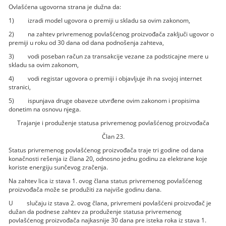
Ovlašćena ugovorna strana je dužna da:
1) izradi model ugovora o premiji u skladu sa ovim zakonom,
2) na zahtev privremenog povlašćenog proizvođača zaključi ugovor o
premiji u roku od 30 dana od dana podnošenja zahteva,
3) vodi poseban račun za transakcije vezane za podsticajne mere u
skladu sa ovim zakonom,
4) vodi registar ugovora o premiji i objavljuje ih na svojoj internet
stranici,
5) ispunjava druge obaveze utvrđene ovim zakonom i propisima
donetim na osnovu njega.
Trajanje i produženje statusa privremenog povlašćenog proizvođača
Član 23.
Status privremenog povlašćenog proizvođača traje tri godine od dana
konačnosti rešenja iz člana 20, odnosno jednu godinu za elektrane koje
koriste energiju sunčevog zračenja.
Na zahtev lica iz stava 1. ovog člana status privremenog povlašćenog
proizvođača može se produžiti za najviše godinu dana.
U slučaju iz stava 2. ovog člana, privremeni povlašćeni proizvođač je
dužan da podnese zahtev za produženje statusa privremenog
povlašćenog proizvođača najkasnije 30 dana pre isteka roka iz stava 1.