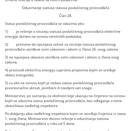
Oduzimanje statusa statusa povlašćenog proizvođača
Član 28.
Status povlašćenog proizvođača se oduzima ako:
1) je rešenje o sticanju statusa povlašćenog proizvođača električne
energije doneto na osnovu neistinitih podataka;
2) prestane da ispunjava uslove za sticanje statusa povlašćenog
proizvođača utvrđene ovim zakonom i aktom iz člana 26. ovog zakona
3) ne ispunjava obaveze utvrđene ovim zakonom i aktom iz člana ovog
zakona;
4) proizvodi električnu energiju suprotno propisima kojim se uređuje
oblast energetike;
5) su akti na osnovu kojih je stekao status povlašćenog proizvođača
pravnosnažno ukinuti, poništeni ili stavljeni van snage.
Ministarstvo, po saznanju za okolnosti koje ukazuju na činjenice na osnovu
kojih se oduzima status povlašćenog proizvođača, bez odlaganja o tome
obaveštava nadležog inspektora.
Po dobijanju akta nadležnog inspektora kojim se utvrđuju činjenice iz stava
1. ovog člana, Ministarstvo donosi rešenje o oduzimanju statusa
povlašćenog proizvođača u roku od 5 dana.