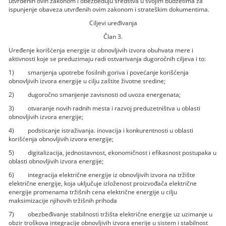
utvrđenih ovih zakonom i obezbeđuju sredstva u svojim budžetima za
ispunjenje obaveza utvrđenih ovim zakonom i strateškim dokumentima.
Ciljevi uređivanja
Član 3.
Uređenje korišćenja energije iz obnovljivih izvora obuhvata mere i
aktivnosti koje se preduzimaju radi ostvarivanja dugoročnih ciljeva i to:
1) smanjenja upotrebe fosilnih goriva i povećanje korišćenja
obnovljivih izvora energije u cilju zaštite životne sredine;
2) dugoročno smanjenje zavisnosti od uvoza energenata;
3) otvaranje novih radnih mesta i razvoj preduzetništva u oblasti
obnovljivih izvora energije;
4) podsticanje istraživanja. inovacija i konkurentnosti u oblasti
korišćenja obnovljivih izvora energije;
5) digitalizacija, jednostavnost, ekonomičnost i efikasnost postupaka u
oblasti obnovljivih izvora energije;
6) integracija električne energije iz obnovljivih izvora na tržište
električne energije, koja uključuje izloženost proizvođača električne
energije promenama tržišnih cena električne energije u cilju
maksimizacije njihovih tržišnih prihoda
7) obezbeđivanje stabilnosti tržišta električne energije uz uzimanje u
obzir troškova integracije obnovljivih izvora enerije u sistem i stabilnost