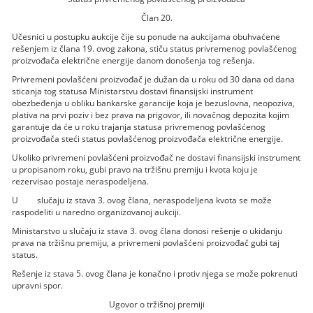
Član 20.
Učesnici u postupku aukcije čije su ponude na aukcijama obuhvaćene
rešenjem iz člana 19. ovog zakona, stiču status privremenog povlašćenog
proizvođača električne energije danom donošenja tog rešenja.
Privremeni povlašćeni proizvođač je dužan da u roku od 30 dana od dana
sticanja tog statusa Ministarstvu dostavi finansijski instrument
obezbeđenja u obliku bankarske garancije koja je bezuslovna, neopoziva,
plativa na prvi poziv i bez prava na prigovor, ili novačnog depozita kojim
garantuje da će u roku trajanja statusa privremenog povlašćenog
proizvođača steći status povlašćenog proizvođača električne energije.
Ukoliko privremeni povlašćeni proizvođač ne dostavi finansijski instrument
u propisanom roku, gubi pravo na tržišnu premiju i kvota koju je
rezervisao postaje neraspodeljena.
U slučaju iz stava 3. ovog člana, neraspodeljena kvota se može
raspodeliti u naredno organizovanoj aukciji.
Ministarstvo u slučaju iz stava 3. ovog člana donosi rešenje o ukidanju
prava na tržišnu premiju, a privremeni povlašćeni proizvođač gubi taj
status.
Rešenje iz stava 5. ovog člana je konačno i protiv njega se može pokrenuti
upravni spor.
Ugovor o tržišnoj premiji