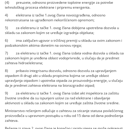
(4) preuzete, odnosno proizvedene toplotne energije za potrebe
tehnološkog procesa elektrane i pripremu energenta.
4) elektrana iz tačke 1.ovog člana novoizgrađena, odnosno
rekonstruisana sa ugrađenom nekorišćenom opremom;
5) za elektranu iz tačke 1. ovog člana dobijena upotrebna dozvola u
skladu sa zakonom kojim se uređuje izgradnja objekata;
6) ima zaključen ugovor o tržišnoj premiji u skladu sa ovim zakonom i
podzakonskim aktima donetim na osnovu njega;
7) za elektranu iz tačke 1. ovog člana izdata vodna dozvola u skladu sa
zakonom kojim je uređena oblast vodoprivrede, u slučaju da je predmet
zahteva hidroelektrana;
8) pribavio integrisanu dozvolu, odnosno dozvolu za upravljanjem
otpadom ili drugi akt u skladu propisima kojima se uređuje oblast
upravljanja otpadom i upotreba otpada za prouzvodnju energije, u slučaju
da je predmet zahteva elektrana na biorazgradivi otpad;
9) za elektranu iz tačke 1. ovog člana izdat akt inspektora za zaštitu
životne sredine da su ispunjeni uslovi za rad elektrane i obavljanje
aktivnosti u skladu sa zakonom kojim se uređuje zaštita životne sredine.
Ministarstvo rešenjem odlučuje o zahtevu za sticanje statusa povlašćenog
proizvođača u upravnom postupku u roku od 15 dana od dana podnošenja
zahteva.
Rešenje iz stava 2. ovog člana je konačno i protiv njega se može pokrenuti