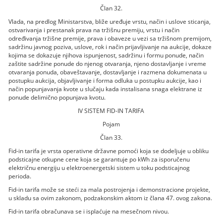
Član 32.
Vlada, na predlog Ministarstva, bliže uređuje vrstu, način i uslove sticanja,
ostvarivanja i prestanak prava na tržišnu premiju, vrstu i način
određivanja tržišne premije, prava i obaveze u vezi sa tržišnom premijom,
sadržinu javnog poziva, uslove, rok i način prijavljivanje na aukcije, dokaze
kojima se dokazuje njihova ispunjenost, sadržinu i formu ponude, način
zaštite sadržine ponude do njenog otvaranja, njeno dostavljanje i vreme
otvaranja ponuda, obaveštavanje, dostavljanje i razmena dokumenata u
postupku aukcija, objavljivanje i forma odluka u postupku aukcije, kao i
način popunjavanja kvote u slučaju kada instalisana snaga elektrane iz
ponude delimično popunjava kvotu.
IV SISTEM FID-IN TARIFA
Pojam
Član 33.
Fid-in tarifa je vrsta operativne državne pomoći koja se dodeljuje u obliku
podsticajne otkupne cene koja se garantuje po kWh za isporučenu
električnu energiju u elektroenergetski sistem u toku podsticajnog
perioda.
Fid-in tarifa može se steći za mala postrojenja i demonstracione projekte,
u skladu sa ovim zakonom, podzakonskim aktom iz člana 47. ovog zakona.
Fid-in tarifa obračunava se i isplaćuje na mesečnom nivou.