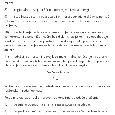
mreže;
8) regionalni razvoj korišćenja obnovljivih izvora energije;
9) stabilnost sistema podsticaja i primena operativne državne pomoći
u formi tržišne premije, izuzev za mala postrojenja i demonstracione
projekte,
10) dodeljivanje podsticaja putem aukcija na javan, transparentan,
konkurentan i ekonomičan način, bez diskriminacije kojim se obezbeđuje
visok stepen realizacije projekata, osim u slučaju malih postrojenja i
demonstracionih projekata kada se podsticaji ne moraju dodeliti putem
aukcije,
11) održivi i samostalni razvoj kroz maksimalno korišćenje nacionalnih
naučno-istraživačkih, tehnološko-razvojnih i ljudskih kapaciteta u procesu
planiranja povećanja korišćenja obnovljivih izvora energije.
Značenje izraza
Član 4.
Svi termini u ovom zakonu upotrebljeni u muškom rodu podrazumevaju se
i u ženskom rodu i obrnuto.
Pojedini izrazi upotrebljeni u ovom zakonu imaju sledeće značenje:
1. balansno odgovorna strana je garantovani snabdevač,
2. biogoriva su tečna ili gasovita goriva za saobraćaj, proizvedena iz