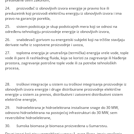
predviđene ovim zakonom,
24. proizvođač iz obnovljivih izvora energije je pravno lice ili
preduzetnik koji proizvodi električnu energiju iz obnovljivih izvora i ima
pravo na garancije porekla,
25. sistem podsticaja je skup podsticajnih mera koji se odnosi na
određenu tehnologiju proizvodnje energije iz obnovljivih izvora,
26. snabdevači gorivom su energetski subjekti koji na tržište stavljaju
derivate nafte iz sopstvene proizvodnje i uvoza,
27. toplotna energija je unutrašnja (termička) energija vrele vode, tople
vode ili pare ili rashladnog fluida, koja se koristi za zagrevanje ili hlađenje
prostora, zagrevanje potrošne tople vode ili za potrebe tehnoloških
procesa,
28. troškovi integracije u sistem su troškovi integrisanja proizvodnje iz
obnovljivih izvora energije i druge distribuirane proizvodnje električne
energije u sistem za prenos, distributivni i zatvoreni distributivni sistem
električne energije,
29. hidroelektrana je hidroelektrana instalisane snage do 30 MW,
odnosno hidroelektrana na postojećoj infrastrukturi do 30 MW, sem
reverzibilne hidroelektrane,
30. šumska biomasa je biomasa proizvedena u šumarstvu.
Drugi izrazi koji nisu upotrebljeni u stavu 1. ovog člana, imaju značenje