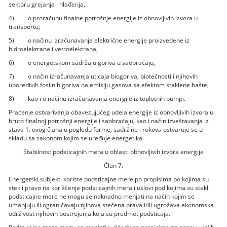
sektoru grejanja i hlađenja,
4) o proračunu finalne potrošnje energije iz obnovljivih izvora u
transportu;
5) o načinu izračunavanja električne energije proizvedene iz
hidroelektrana i vetroelektrana,
6) o energetskom sadržaju goriva u saobraćaju,
7) o način izračunavanja uticaja biogoriva, biotečnosti i njihovih
uporedivih fosilnih goriva na emisiju gasova sa efektom staklene bašte,
8) kao i o načinu izračunavanja energije iz toplotnih pumpi.
Praćenje ostvarivanja obavezujućeg udela energije iz obnovljivih izvora u
bruto finalnoj potrošnji energije i saobraćaju, kao i način izveštavanja iz
stava 1. ovog člana u pogledu forme, sadržine i rokova ostvaruje se u
skladu sa zakonom kojim se uređuje energetika.
Stabilnost podsticajnih mera u oblasti obnovljivih izvora energije
Član 7.
Energetski subjekti koriste podsticajne mere po propisima po kojima su
stekli pravo na korišćenje podsticajnih mera i uslovi pod kojima su stekli
podsticajne mere ne mogu se naknadno menjati na način kojim se
umanjuju ili ograničavaju njihova stečena prava i/ili ugrožava ekonomska
održivost njihovih postrojenja koja su predmet podsticaja.