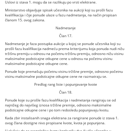
Uslovi iz stava 1. mogu da se razlikuju po vrsti elektrane.
Ministarstvo objavljuje spisak učesnika na aukciji koji su prošli fazu
kvalifikacija i čije ponude ulaze u fazu nadmetanja, na način propisan
članom 15. ovog zakona.
Nadmetanje
Član 17.
Nadmetanje je faza postupka aukcije u kojoj se ponude učesnika koji su
prošli fazu kvalifikacija nadmeću prema kriterijumu koja ponuda nudi nižu
tržišnu premiju u odnosu na početnu tržišnu premiju, odnosno nižu visinu
maksimalne podsticajne otkupne cene u odnosu na početnu visinu
maksimalne podsticajne otkupne cene.
Ponude koje premašuju početnu visinu tržišne premije, odnosno početnu
visinu maksimalne podsticajne otkupne cene ne razmatraju se.
Predlog rang liste i popunjavanje kvote
Član 18.
Ponude koje su prošle fazu kvalifikacija i nadmetanja rangiraju se od
najnižeg do najvišeg iznosa tržišne premije, odnosno maksimalne
podsticajne otkupne cene i po tom redosledu popunjavaju kvotu.
Kada zbir instalisanih snaga elektrana za rangirane ponude iz stava 1.
ovog člana dostigne nivo propisane kvote, kvota je popunjena.
U slučaju da za raspoloživu kvotu konkurišu dva ili više učesnika u