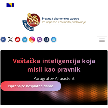
Veštačka inteligencija koja
misli kao pravnik
Paragrafov AI asistent
Isprobajte besplatno danas