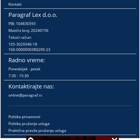
Kontakt
Paragraf Lex d.o.o.
PIB: 104830593
Matični broj: 20240156
Tekući račun:
105-3029346-18
160-0000000380290-23
Radno vreme:
Ponedeljak - petak
7:30 - 15:30
Kontaktirajte nas:
online@paragraf.rs
Politika privatnosti
Politika pružanja usluga
Praktična pravila pružanja usluga