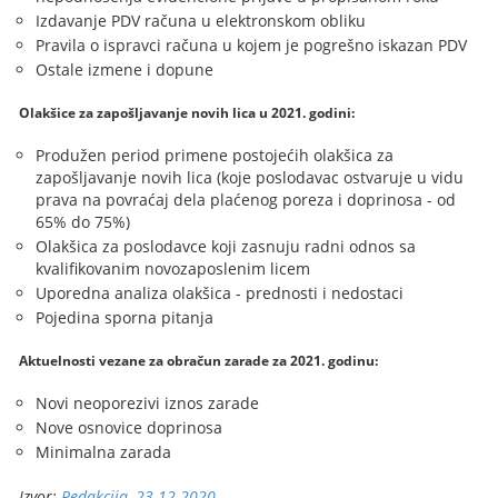
Izdavanje PDV računa u elektronskom obliku
Pravila o ispravci računa u kojem je pogrešno iskazan PDV
Ostale izmene i dopune
Olakšice za zapošljavanje novih lica u 2021. godini:
Produžen period primene postojećih olakšica za
zapošljavanje novih lica (koje poslodavac ostvaruje u vidu
prava na povraćaj dela plaćenog poreza i doprinosa - od
65% do 75%)
Olakšica za poslodavce koji zasnuju radni odnos sa
kvalifikovanim novozaposlenim licem
Uporedna analiza olakšica - prednosti i nedostaci
Pojedina sporna pitanja
Aktuelnosti vezane za obračun zarade za 2021. godinu:
Novi neoporezivi iznos zarade
Nove osnovice doprinosa
Minimalna zarada
Izvor:
Redakcija, 23.12.2020.