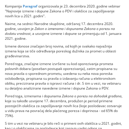
Kompanija
Paragraf
organizovala je 23. decembra 2020. godine vebinar
"Najnovije izmene i dopune Zakona o PDV i olakšice za zapošljavanje
novih lica u 2021. godini".
Naime, na sednici Narodne skupštine, održanoj 17. decembra 2020.
godine, usvojen je
Zakon o izmenama i dopunama Zakona o porezu na
dodatu vrednost
, a usvojene izmene i dopune se primenjuju od 1. januara
2021. godine.
Izmene donose značajan broj novina, od kojih je svakako najvažnija
izmena koja se tiče određivanja poreskog dužnika za promet u oblasti
građevinarstva.
Pored toga, značajne izmene izvršene su kod oporezivanja prometa
polovnih dobara (poseban postupak oporezivanja), zatim propisana su
nova pravila o sporednom prometu, uvedena su neka nova poreska
oslobođenja, propisana su pravila o izdavanju računa u elektronskom
obliku, precizirana pravila o ispravci računa i dr. S tim u vezi, na vebinaru
su detaljno analizirane navedene izmene i dopune Zakona o PDV.
Pored toga, izmenama i dopunama
Zakona o porezu na dohodak građana
,
koje su takođe usvojene 17. decembra, produžen je period primene
postojećih olakšica za zapošljavanje novih lica (koje poslodavac ostvaruje
u vidu prava na povraćaj dela plaćenog poreza i doprinosa - od 65% do
75%).
S tim u vezi na vebinaru je bilo reči o primeni ovih olakšica u 2021. godini,
kao i o olakšicama za poslodavce koji zasnuju radni odnos sa