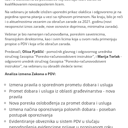
kvalifikovanim novozaposlenim licem.
Na vebinaru je takođe izložen uporedni prikaz olakšica i odgovoreno je na
pojedina sporna pitanja u vezi sa njihovom primenom. Na kraju, bilo je reči
i o aktuelnostima vezanim za obračun zarade za 2021. godinu (novi
neoporezivi iznos zarade, nove osnovice doprinosa, minimalna zarada).
Vebinar je bio namenjen računovođama, poreskim savetnicima,
finansijskim direktorima, kao i svim licima koja u svom radu primenjuju
propise o PDV i koja vrše obračun zarada.
Predavači,
Olica Pješčić
- pomoćnik glavnog i odgovornog urednika
stručnog časopisa "Poresko-računovodstveni instruktor", i
Marija Torlak
-
odgovorni urednik stručnog časopisa "Poresko-računovodstveni
instruktor", na vebinaru su obradili sledeće teme:
Analiza izmena Zakona o PDV:
Izmena pravila o sporednom prometu dobara i usluga
Promet dobara i usluga iz oblasti građevinarstva - nova
pravila
Nova poreska oslobođenja za promet dobara i usluga
Izmena načina oporezivanja polovnih dobara - poseban
postupak oporezivanja
Evidentiranje obveznika u sistem PDV u slučaju
nepodnošenja evidencione prijave u propisanom roku