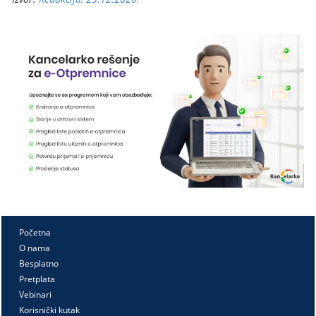
Početna
O nama
Besplatno
Pretplata
Vebinari
Korisnički kutak