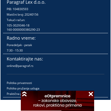
Paragraf Lex d.o.o.
PIB: 104830593
Matični broj: 20240156
Tekući račun:
105-3029346-18
160-0000000380290-23
Radno vreme:
Ponedeljak - petak
7:30 - 15:30
Kontaktirajte nas:
online@paragraf.rs
Politika privatnosti
Politika pružanja usluga
Praktična pravila pružanja usluga