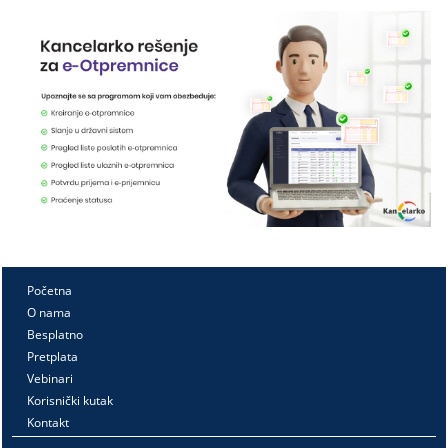
Početna
O nama
Besplatno
Pretplata
Vebinari
Korisnički kutak
Kontakt