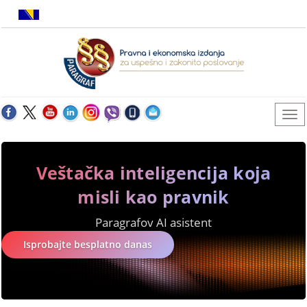
Veštačka inteligencija koja
misli kao pravnik
Paragrafov AI asistent
Isprobajte besplatno danas