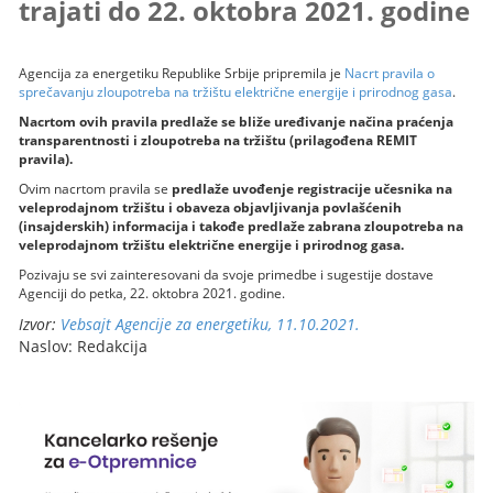
trajati do 22. oktobra 2021. godine
Agencija za energetiku Republike Srbije pripremila je
Nacrt pravila o
sprečavanju zloupotreba na tržištu električne energije i prirodnog gasa
.
Nacrtom ovih pravila predlaže se bliže uređivanje načina praćenja
transparentnosti i zloupotreba na tržištu (prilagođena REMIT
pravila).
Ovim nacrtom pravila se
predlaže uvođenje registracije učesnika na
veleprodajnom tržištu i obaveza objavljivanja povlašćenih
(insajderskih) informacija i takođe predlaže zabrana zloupotreba na
veleprodajnom tržištu električne energije i prirodnog gasa.
Pozivaju se svi zainteresovani da svoje primedbe i sugestije dostave
Agenciji do petka, 22. oktobra 2021. godine.
Izvor:
Vebsajt Agencije za energetiku, 11.10.2021.
Naslov: Redakcija