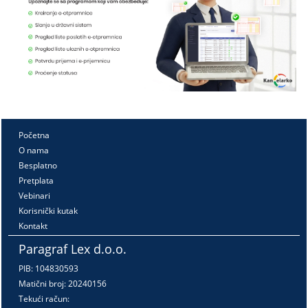
Početna
O nama
Besplatno
Pretplata
Vebinari
Korisnički kutak
Kontakt
Paragraf Lex d.o.o.
PIB: 104830593
Matični broj: 20240156
Tekući račun: