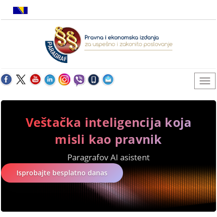
Veštačka inteligencija koja
misli kao pravnik
Paragrafov AI asistent
Isprobajte besplatno danas