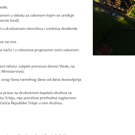
nade;
nom u skladu sa zakonom kojim se uređuje
arski fond).
l u društvenom vlasništvu i sredstva dividende
ase na ime.
, na način i u rokovima propisanim ovim zakonom.
jem tekstu: subjekt prenosa) donosi Vlada, na
 Ministarstvo).
1. ovog člana narednog dana od dana dostavljanja
ka prava na društvenom kapitalu društva za
u Srbiju, nije potrebna prethodna saglasnost
češća Republike Srbije u tom društvu.