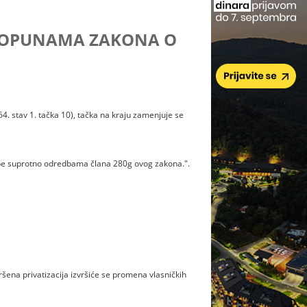
 DOPUNAMA ZAKONA O
64. stav 1. tačka 10), tačka na kraju zamenjuje se
upe suprotno odredbama člana 280g ovog zakona.".
ena privatizacija izvršiće se promena vlasničkih