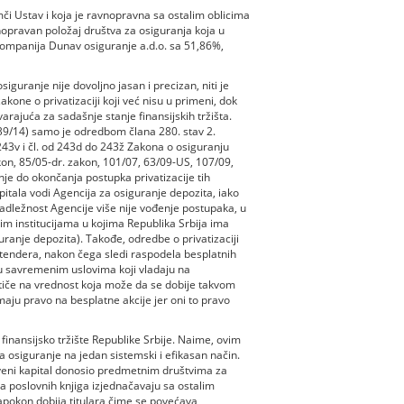
či Ustav i koja je ravnopravna sa ostalim oblicima
nopravan položaj društva za osiguranja koja u
: Kompanija Dunav osiguranje a.d.o. sa 51,86%,
iguranje nije dovoljno jasan i precizan, niti je
akone o privatizaciji koji već nisu u primeni, dok
rajuća za sadašnje stanje finansijskih tržišta.
39/14) samo je odredbom člana 280. stav 2.
43v i čl. od 243d do 243ž Zakona o osiguranju
akon, 85/05-dr. zakon, 101/07, 63/09-US, 107/09,
nje do okončanja postupka privatizacije tih
tala vodi Agencija za osiguranje depozita, iako
adležnost Agencije više nije vođenje postupaka, u
kim institucijama u kojima Republika Srbija ima
ranje depozita). Takođe, odredbe o privatizaciji
tendera, nakon čega sledi raspodela besplatnih
u savremenim uslovima koji vladaju na
utiče na vrednost koja može da se dobije takvom
imaju pravo na besplatne akcije jer oni to pravo
nansijsko tržište Republike Srbije. Naime, ovim
 osiguranje na jedan sistemski i efikasan način.
tveni kapital donosio predmetnim društvima za
ja poslovnih knjiga izjednačavaju sa ostalim
apokon dobija titulara čime se povećava