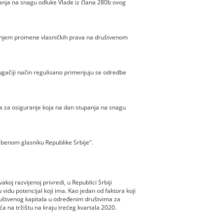
anja na snagu odluke Vlade iz člana 280b ovog
đenjem promene vlasničkih prava na društvenom
gačiji način regulisano primenjuju se odredbe
a za osiguranje koja na dan stupanja na snagu
benom glasniku Republike Srbije".
akoj razvijenoj privredi, u Republici Srbiji
 vidu potencijal koji ima. Kao jedan od faktora koji
 društvenog kapitala u određenim društvima za
a na tržištu na kraju trećeg kvartala 2020.