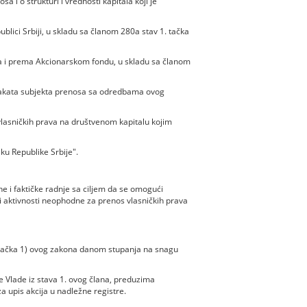
i o strukturi i vrednosti kapitala koji je
lici Srbiji, u skladu sa članom 280a stav 1. tačka
 prema Akcionarskom fondu, u skladu sa članom
 akata subjekta prenosa sa odredbama ovog
sničkih prava na društvenom kapitalu kojim
ku Republike Srbije".
 i faktičke radnje sa ciljem da se omogući
 aktivnosti neophodne za prenos vlasničkih prava
1. tačka 1) ovog zakona danom stupanja na snagu
 Vlade iz stava 1. ovog člana, preduzima
a upis akcija u nadležne registre.