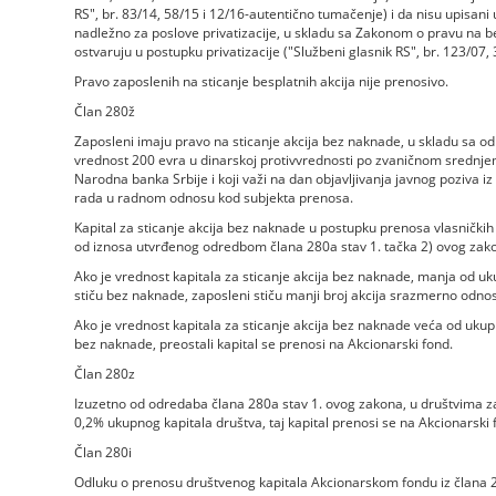
RS", br. 83/14, 58/15 i 12/16-autentično tumačenje) i da nisu upisani 
nadležno za poslove privatizacije, u skladu sa Zakonom o pravu na b
ostvaruju u postupku privatizacije ("Službeni glasnik RS", br. 123/07, 
Pravo zaposlenih na sticanje besplatnih akcija nije prenosivo.
Član 280ž
Zaposleni imaju pravo na sticanje akcija bez naknade, u skladu sa 
vrednost 200 evra u dinarskoj protivvrednosti po zvaničnom srednjem
Narodna banka Srbije i koji važi na dan objavljivanja javnog poziva 
rada u radnom odnosu kod subjekta prenosa.
Kapital za sticanje akcija bez naknade u postupku prenosa vlasničkih
od iznosa utvrđenog odredbom člana 280a stav 1. tačka 2) ovog zak
Ako je vrednost kapitala za sticanje akcija bez naknade, manja od u
stiču bez naknade, zaposleni stiču manji broj akcija srazmerno odnos
Ako je vrednost kapitala za sticanje akcija bez naknade veća od ukup
bez naknade, preostali kapital se prenosi na Akcionarski fond.
Član 280z
Izuzetno od odredaba člana 280a stav 1. ovog zakona, u društvima za 
0,2% ukupnog kapitala društva, taj kapital prenosi se na Akcionarski 
Član 280i
Odluku o prenosu društvenog kapitala Akcionarskom fondu iz člana 2