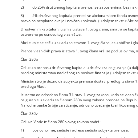
2) do 25% društvenog kapitala prenosi se zaposlenima, bez nak
3) 5% društvenog kapitala prenosi se akcionarskom fondu osnova
pravo na besplatne akcije i novčanu naknadu (u daljem tekstu: Akcion
Društvenim kapitalom, u smislu stava 1. ovog člana, smatra se kapita
ostvarena po osnovu tog vlasništva.
Akcije koje se stiču u skladu sa stavom 1. ovog člana jesu obične i gl
Prenos vlasničkih prava iz stava 1. ovog člana vrši se pod uslovima
Član 280b
Odluku o prenosu društvenog kapitala u društvu za osiguranje (u dal
predlog ministarstva nadležnog za poslove finansija (u daljem tekstu:
Ministarstvo je dužno da subjektu prenosa dostavi predlog iz stava 
predloga Vladi.
Izuzetno od odredaba člana 31. stav 1. ovog zakona, kada se vlasnič
osiguranje u skladu sa članom 280a ovog zakona prenose na Republik
Narodne banke Srbije za sticanje, odnosno uvećanje kvalifikovanog u
Član 280v
Odluka Vlade iz člana 280b ovog zakona sadrži:
1) poslovno ime, sedište i adresu sedišta subjekta prenosa;