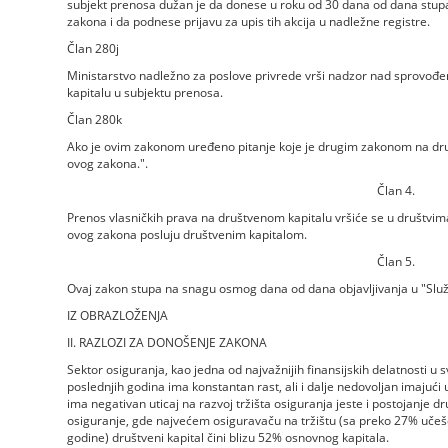
subjekt prenosa dužan je da donese u roku od 30 dana od dana stup
zakona i da podnese prijavu za upis tih akcija u nadležne registre.
Član 280j
Ministarstvo nadležno za poslove privrede vrši nadzor nad sprovo
kapitalu u subjektu prenosa.
Član 280k
Ako je ovim zakonom uređeno pitanje koje je drugim zakonom na dru
ovog zakona.".
Član 4.
Prenos vlasničkih prava na društvenom kapitalu vršiće se u društvim
ovog zakona posluju društvenim kapitalom.
Član 5.
Ovaj zakon stupa na snagu osmog dana od dana objavljivanja u "Služ
IZ OBRAZLOŽENJA
II. RAZLOZI ZA DONOŠENJE ZAKONA
Sektor osiguranja, kao jedna od najvažnijih finansijskih delatnosti u sv
poslednjih godina ima konstantan rast, ali i dalje nedovoljan imajući u
ima negativan uticaj na razvoj tržišta osiguranja jeste i postojanje
osiguranje, gde najvećem osiguravaču na tržištu (sa preko 27% učešć
godine) društveni kapital čini blizu 52% osnovnog kapitala.