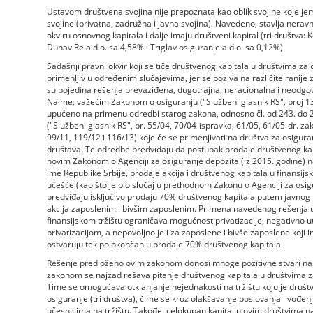
Ustavom društvena svojina nije prepoznata kao oblik svojine koje jem
svojine (privatna, zadružna i javna svojina). Navedeno, stavlja nerav
okviru osnovnog kapitala i dalje imaju društveni kapital (tri društva
Dunav Re a.d.o. sa 4,58% i Triglav osiguranje a.d.o. sa 0,12%).
Sadašnji pravni okvir koji se tiče društvenog kapitala u društvima za os
primenljiv u određenim slučajevima, jer se poziva na različite ranije z
su pojedina rešenja prevaziđena, dugotrajna, neracionalna i neodgova
Naime, važećim Zakonom o osiguranju ("Službeni glasnik RS", broj 1
upućeno na primenu odredbi starog zakona, odnosno čl. od 243. do 2
("Službeni glasnik RS", br. 55/04, 70/04-ispravka, 61/05, 61/05-dr. z
99/11, 119/12 i 116/13) koje će se primenjivati na društva za osigura
društava. Te odredbe predviđaju da postupak prodaje društvenog kapi
novim Zakonom o Agenciji za osiguranje depozita (iz 2015. godine) n
ime Republike Srbije, prodaje akcija i društvenog kapitala u finansijs
učešće (kao što je bio slučaj u prethodnom Zakonu o Agenciji za osigu
predviđaju isključivo prodaju 70% društvenog kapitala putem javnog 
akcija zaposlenim i bivšim zaposlenim. Primena navedenog rešenja 
finansijskom tržištu ograničava mogućnost privatizacije, negativno 
privatizacijom, a nepovoljno je i za zaposlene i bivše zaposlene koji 
ostvaruju tek po okončanju prodaje 70% društvenog kapitala.
Rešenje predloženo ovim zakonom donosi mnoge pozitivne stvari na fi
zakonom se najzad rešava pitanje društvenog kapitala u društvima za
Time se omogućava otklanjanje nejednakosti na tržištu koju je druš
osiguranje (tri društva), čime se kroz olakšavanje poslovanja i vođen
učesnicima na tržištu. Takođe, celokupan kapital u ovim društvima n