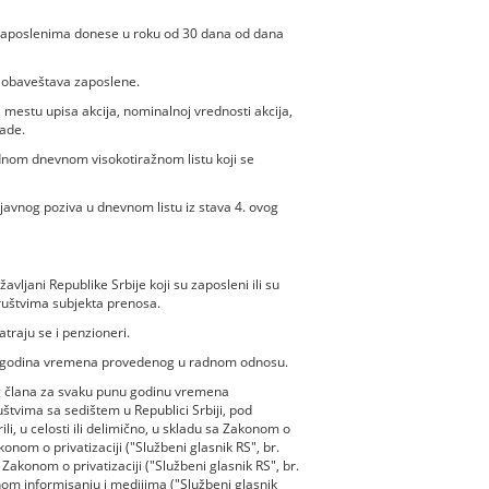
 zaposlenima donese u roku od 30 dana od dana
m obaveštava zaposlene.
 mestu upisa akcija, nominalnoj vrednosti akcija,
ade.
jednom dnevnom visokotiražnom listu koji se
 javnog poziva u dnevnom listu iz stava 4. ovog
ljani Republike Srbije koji su zaposleni ili su
društvima subjekta prenosa.
atraju se i penzioneri.
 35 godina vremena provedenog u radnom odnosu.
og člana za svaku punu godinu vremena
tvima sa sedištem u Republici Srbiji, pod
li, u celosti ili delimično, u skladu sa Zakonom o
konom o privatizaciji ("Službeni glasnik RS", br.
Zakonom o privatizaciji ("Službeni glasnik RS", br.
om informisanju i medijima ("Službeni glasnik