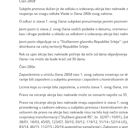
Član 280đ
Subjekt prenosa dužan je da odluku o izdavanju akcija bez naknade
stupanja na snagu odluke Vlade iz člana 280b ovog zakona.
O odluci iz stava 1. ovog člana subjekat preuzimanja javnim pozivo
Javni poziv iz stava 2. ovog člana sadrži podatke o datumu, vremenu i
kao i druge podatke u skladu sa odlukom o izdavanju akcija bez nakn
Javni poziv objavljuje se u "Službenom glasniku Republike Srbije" i 
distribuira na celoj teritoriji Republike Srbije.
Rok za upis akcija bez naknade počinje da teče od dana objavljivanja
člana i ne može da bude kraći od 30 dana.
Član 280e
Zaposlenima u smislu člana 280đ stav 1. ovog zakona smatraju se držav
ranije bili zaposleni u subjektu prenosa i zaposleni u kontrolisanim 
Licima koja su ranije bila zaposlena, u smislu stava 1. ovog člana, sm
Pravo na sticanje akcija bez naknade može se ostvariti najviše za
Pravo na sticanje akcija bez naknade imaju zaposleni iz stava 1. ov
provedenog u radnom odnosu u subjektu prenosa i kontrolisanim druš
uslovom da pravo na akcije bez naknade nisu na bilo koji način ostvari
svojinskoj transformaciji ("Službeni glasnik RS", br. 32/97 i 10/01), Za
38/01, 18/03, 45/05, 123/07, 30/10, 93/12, 119/12, 51/14 i 52/14-US), 
83/14, 46/15, 112/15 i 20/16-autentično tumačenje) i Zakonom o javn