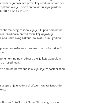
u evidenciju nosilaca prava koju vodi ministarstvo
esplatne akcije i novčanu naknadu koju građani
30/10, 115/14 i 112/15).
odredbama ovog zakona, čija je ukupna nominalna
 kursu dinara prema evru, koji objavljuje
iz člana 280đ ovog zakona, za svaku punu godinu
 prava na društvenom kapitalu ne može biti veći
ona.
kupne nominalne vrednosti akcija koje zaposleni
u tih vrednosti.
ne nominalne vrednosti akcija koje zaposleni stiču
osiguranje u kojima društveni kapital iznosi do
fond.
80a stav 1. tačka 3) i člana 280z ovog zakona