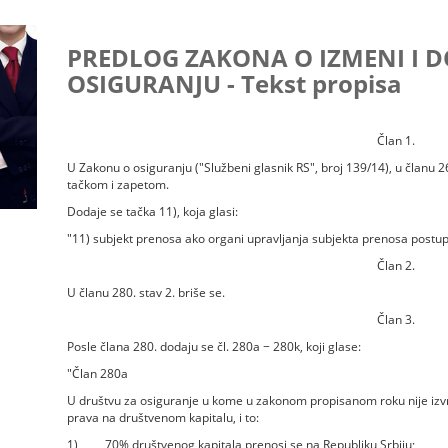
PREDLOG ZAKONA O IZMENI I
OSIGURANJU - Tekst propisa
Član 1.
U Zakonu o osiguranju ("Službeni glasnik RS", broj 139/14), u članu 2
tačkom i zapetom.
Dodaje se tačka 11), koja glasi:
"11) subjekt prenosa ako organi upravljanja subjekta prenosa post
Član 2.
U članu 280. stav 2. briše se.
Član 3.
Posle člana 280. dodaju se čl. 280a − 280k, koji glase:
"Član 280a
U društvu za osiguranje u kome u zakonom propisanom roku nije izvrš
prava na društvenom kapitalu, i to:
1) 70% društvenog kapitala prenosi se na Republiku Srbiju;