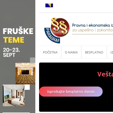
POČETNA
O NAMA
BESPLATNO
I
Vešt
Isprobajte besplatno danas