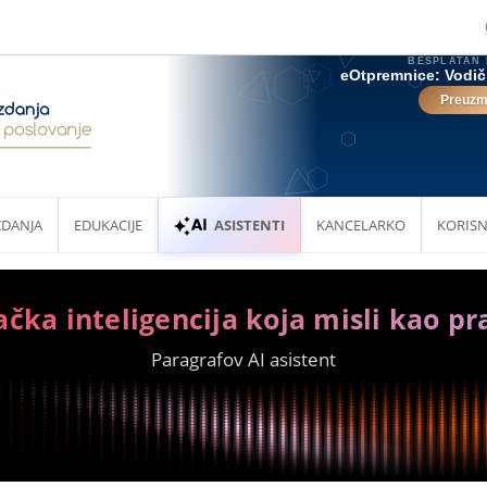
ZDANJA
EDUKACIJE
ASISTENTI
KANCELARKO
KORISN
ačka inteligencija koja misli kao pr
Paragrafov AI asistent