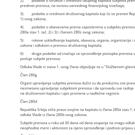
2) podatke o strukturi i vrednosti ukupnog kapitala subjekta prenosa 
predmet prenosa, na osnovu vanrednog finansijskog izveštaja;
3) podatke o vrednosti društvenog kapitala koji će se preneti Repub
1) ovog zakona;
4) podatke o obavezama prema zaposlenima u subjektu prenosa i
280a stav 1. tač. 2) i 3) i članom 280z ovog zakona;
5) rokove usklađivanja kapitala, obaveza, organa, organizacije i
zakona i odlukom o prenosu društvenog kapitala;
6) druge podatke od značaja za sprovođenje postupka prenosa vla
posluje subjekt prenosa.
Odluka Vlade iz stava 1. ovog člana objavljuje se u "Službenom glasni
Član 280g
Organi upravljanja subjekta prenosa dužni su da preduzmu sve pravne
nesmetano upravljanje subjektom prenosa i da sprovedu sve radnje i
na društvenom kapitalu i upis promena u nadležne registre.
Član 280d
Republika Srbija stiče pravo svojine na kapitalu iz člana 280a stav 
odluke Vlade iz člana 280b ovog zakona.
Subjekt prenosa u roku od 30 dana od dana stupanja na snagu odluke
neophodne mere i aktivnosti za njeno sprovođenje i podnosi prijavu z