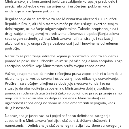
Ministarstvo je u konstantnoj borbi za suzbijanje korupcije predvidelo i
preciziralo odredbe u vezi sa prijemom i uručenjem poklona, kao i
evidenciju o primlјenim poklonima.
Regulisano je da se sredstva za rad Ministarstva obezbeđuju u budžetu
Republike Srbije, ali i Ministarstvo može pružati usluge u vezi sa svojim
delokrugom, uz plaćanje odgovarajuće takse. Takođe, propisano je da i
drugi subjekti mogu svojim sredstvima učestvovati u pobolјšanju uslova
rada organizacionih jedinica Ministarstva i u finansiranju i realizaciji
aktivnosti u cilјu unapređenja bezbednosti lјudi i imovine na određenom
području.
Naročito se preciziraju odredbe kojima je obrazovan Fond za solidarnu
pomoć za policijske službenike kojim se još više naglašava socijalna uloga
i socijalna podrška koje Ministarstva pruža svojim zaposlenima.
Važno je napomenuti da novim rešenjima prava zaposlenih ni u kom delu
nisu umanjena, već su stvoreni uslovi za njihovo efikasnije ostvarivanje.
Prošireni su slučajevi u kojima se dodelјuju sredstva Fonda, i to na
situaciju da oba roditelјa zaposlena u Ministarstvu dobijaju solidarnu
pomoć za rođenje deteta (važeći Zakon o policiji ovo pravo priznaje samo
majci deteta ako su oba roditelјa zaposlena u Ministarstvu) i za
ugroženost zaposlenog ne samo usled elementarnih nepogoda, već i
drugih nesreća.
Napravlјena je jasna razlika i pojedinačno su definisane kategorije
zaposlenih u Ministarstvu (policijski službenici, državni službenici i
nameštenici). Definisana je službena legitimacija i utvrđene su kategorije