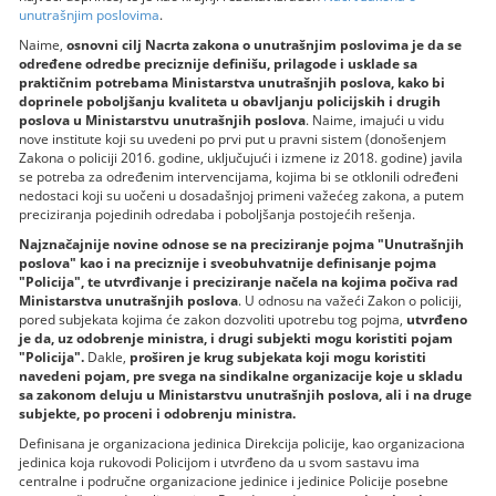
unutrašnjim poslovima
.
Naime,
osnovni cilј Nacrta zakona o unutrašnjim poslovima je da se
određene odredbe preciznije definišu, prilagode i usklade sa
praktičnim potrebama Ministarstva unutrašnjih poslova, kako bi
doprinele pobolјšanju kvaliteta u obavlјanju policijskih i drugih
poslova u Ministarstvu unutrašnjih poslova
. Naime, imajući u vidu
nove institute koji su uvedeni po prvi put u pravni sistem (donošenjem
Zakona o policiji 2016. godine, uklјučujući i izmene iz 2018. godine) javila
se potreba za određenim intervencijama, kojima bi se otklonili određeni
nedostaci koji su uočeni u dosadašnjoj primeni važećeg zakona, a putem
preciziranja pojedinih odredaba i pobolјšanja postojećih rešenja.
Najznačajnije novine odnose se na preciziranje pojma "Unutrašnjih
poslova" kao i na preciznije i sveobuhvatnije definisanje pojma
"Policija", te utvrđivanje i preciziranje načela na kojima počiva rad
Ministarstva unutrašnjih poslova
. U odnosu na važeći Zakon o policiji,
pored subjekata kojima će zakon dozvoliti upotrebu tog pojma,
utvrđeno
je da, uz odobrenje ministra, i drugi subjekti mogu koristiti pojam
"Policija".
Dakle,
proširen je krug subjekata koji mogu koristiti
navedeni pojam, pre svega na sindikalne organizacije koje u skladu
sa zakonom deluju u Ministarstvu unutrašnjih poslova, ali i na druge
subjekte, po proceni i odobrenju ministra.
Definisana je organizaciona jedinica Direkcija policije, kao organizaciona
jedinica koja rukovodi Policijom i utvrđeno da u svom sastavu ima
centralne i područne organizacione jedinice i jedinice Policije posebne