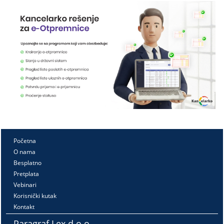
Početna
O nama
Besplatno
Pretplata
Vebinari
Korisnički kutak
Kontakt
Paragraf Lex d.o.o.