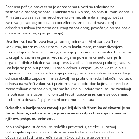
Posebna pažnja posvećena je odredbama u vezi sa uslovima za
zasnivanje radnog odnosa u Ministarstvu. Naime, po pravilu radni odnos u
Ministarstvu zasniva na neodređeno vreme, ali je data mogućnost za
zasnivanje radnog odnosa na određeno vreme usled nastupanja
određenih uslova (zamena odsutnog zaposlenog, povećanje obima posla,
obuka pripravnika, specijalizacija).
Utvrđeni su i načini zasnivanja radnog odnosa u Ministarstvu (bez
konkursa, internim konkursom, javnim konkursom, raspoređivanjem ili
premeštajem). Novina je omogućavanje preuzimanja zaposlenih ne samo
iz drugih državnih organa, već i iz organa pokrajinske autonomije ili
organa jedinice lokalne samouprave. Uvodi se i obaveza probnog rada za
lica koja se prvi put primaju u radni odnos u organu javne vlasti, a nisu
pripravnici i propisano je trajanje probnog rada, kao i otkazivanje radnog
odnosa ukoliko zaposleni ne zadovolјi na probnom radu. Takođe, novitet u
odnosu na važeći zakon su i preformulisane odredbe kojima se uređuje
raspoređivanje zaposlenih, premeštaj (trajni i privremeni koji se zasnivaju
na potrebama službe ili ličnom zahtevu) i upućivanje, čime se otklanjaju
problemi u dosadašnjoj primeni pomenutih instituta.
Odredbe o karijernom razvoju policijskih službenika adekvatnije su
formulisane, sadržina im je precizirana u cilјu stvaranja uslova za
njihovu potpunu primenu.
Kao značajane ističemo i psihološku prevenciju, selekciju i razvoj
potencijala zaposlenih kroz stručno savetodavni rad koji će doprineti
očuvanju, zaštiti i unapređenju psihičkog zdravlјa zaposlenih i