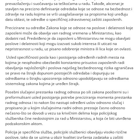
prevazilaženju i suočavanju sa teškoćama u radu. Takođe, akcenat je
stavlјen na precizno definisanje odredaba koje se odnose na bezbednost i
zdravlјe na radu kojima se vrši usaglašavanje sa propisima koji uređuju
datu oblast, te odredbe o specifičnoj zdravstvenoj zaštiti zaposlenih.
Precizirane su odredbe Zakona koje se odnose na poslove i delatnosti koje
zaposleni može da obavlјa van radnog vremena u Ministarstvu, kao
dodatni rad. Predviđeno je da zaposleni u Ministarstvu ne mogu obavlјati
poslove i delatnosti koji mogu izazvati sukob interesa ili uticati na
nepristrasnost u radu, uz pisano odobrenje ministra ili lica koje on ovlasti.
Usled specifičnosti posla kao i postojanja određenih radnih mesta na
kojima je neophodno obezbediti konstantno prisustvo zaposlenih radi
obavlјanja najsloženijih i poslova najvišeg bezbednosnog rizika ograničava
se pravo na štrajk dopunom postojećih odredaba i dopunjuju se
odredbama o štrajku upozorenja odnosno upodoblјavaju se odredbama
sistemskog zakona kojima je uređen štrajk.
Posebni slučajevi prestanka radnog odnosa po sili zakona poošterni su i
preformulisani usled postojanja potrebe preciziranja momenta prestanka
radnog odnosa i to nakon što nastupi određeni uslov odnosno slučaj i
propisano je u kojim slučajevima radni odnos prestaje časno odnosno
nečasno-što se dovodi u vezu sa krivičnim delima koja policijskog
službenika čine nedostojnim za rad u Ministarstvu, a koja će biti utvrđena
podzakonskim aktom.
Policija je specifična služba, policijski službenici obavlјaju visoko rizične
poslove, tako da se uzima u obzir kvalitet izvršenja zadataka u zaštiti