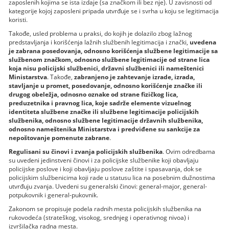
zaposlenih kojima se ista izdaje (sa značkom ili bez nje). U zavisnosti od
kategorije kojoj zaposleni pripada utvrđuje se i svrha u koju se legitimacija
koristi.
Takođe, usled problema u praksi, do kojih je dolazilo zbog lažnog
predstavlјanja i korišćenja lažnih službenih legitimacija i znački,
uvedena
je zabrana posedovanja, odnosno korišćenja službene legitimacije sa
službenom značkom, odnosno službene legitimacije od strane lica
koja nisu policijski službenici, državni službenici ili nameštenici
Ministarstva
. Takođe,
zabranjeno je zahtevanje izrade, izrada,
stavlјanje u promet, posedovanje, odnosno korišćenje značke ili
drugog obeležja, odnosno oznake od strane fizičkog lica,
preduzetnika i pravnog lica, koje sadrže elemente vizuelnog
identiteta službene značke ili službene legitimacije policijskih
službenika, odnosno službene legitimacije državnih službenika,
odnosno nameštenika Ministarstva i predviđene su sankcije za
nepoštovanje pomenute zabrane
.
Regulisani su činovi i zvanja policijskih službenika
. Ovim odredbama
su uvedeni jedinstveni činovi i za policijske službenike koji obavlјaju
policijske poslove i koji obavlјaju poslove zaštite i spasavanja, dok se
policijskim službenicima koji rade u statusu lica na posebnim dužnostima
utvrđuju zvanja. Uvedeni su generalski činovi: general-major, general-
potpukovnik i general-pukovnik.
Zakonom se propisuje podela radnih mesta policijskih službenika na
rukovodeća (strateškog, visokog, srednjeg i operativnog nivoa) i
izvršilačka radna mesta.