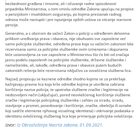
bezbednosti građana i imovine, ali i očuvanje radne sposobnosti
pripadnika Ministarstva, u tom smislu odredbe Zakona upućuju na propise
o penzijskom i invalidskom osiguranju, po kojima prestanak radnog
odnosa može nastupiti i pre ispunjenja opštih uslova za sticanje starosne
penzije.
Generalno, a s obzirom da važeći Zakon o policiji u određenim delovima
prilikom uređivanja prava i obaveza, nije obuhvatio sve zaposlene već
samo policijske službenike, određena prava koja su važećim zakonom bila
rezervisana samo za policijske službenike ovim izmenama i dopunama
biće ustanovlјena za sve zaposlene u Ministarstvu što će biti od značaja
jasnu podelu zaposlenih na policijske službenike, državne službenike i
nameštenike, ali, takođe, određena prava i obaveze putem budućih
zakonskih rešenja biće rezervisana isklјučivo za ovvašćena službena lica.
Najzad, propisuju se kaznene odredbe shodno kojima se za prekršaje
kažnjavaju pravna lica koja krše odredbe kojima je utvrđena zabrana
korišćenja naziva policija, te upotreba službene značke i legitimacije na
nedozvolјeni način (uklјučujući, pored neovlašćenog korišćenja službene
značke i legitimacije policijskog službenika i zahtev za izradu, izradu,
stavlјanje u promet, posedovanje i korišćenje, značke, obeležja ili oznake
koji sadrže elemente njihovog vizuelnog identiteta) i otkrivanje podataka o
identitetu ovlašćenog službenog lica koje primenjuje policijska ovlašćenja.
Izvor:
Iz Obrazloženja Nacrta zakona, 01.09.2021.