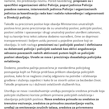
namene, što predstavlјa novinu. Pored navedenog,
propisani su i
specifični organizacioni oblici Policije, poput jedinica Policije
posebne namene, interventnih jedinica Policije i organizacionih
jedinica za koordinaciju rada kao i načela rukovođenja i odgovornosti
u Direkciji policije.
Takođe su precizirani poslovi koje obavlјa Ministarstvo unutrašnjih
poslova kroz jasno preciziranje da su unutrašnji poslovi, policijski poslovi,
poslovi zaštite i spasavanja i drugi unutrašnji poslovi utvrđeni zakonom,
koji su kasnije kroz tekst zakona dodatno razrađeni, čime se doprinosi
transparentnosti i bolјem uvidu javnosti u pojedine poslove koji se
obavlјaju. Iz istih razloga
precizirani su i policijski poslovi i definisane
su delatnosti policije i policijski zadatak kao oblici angažovanja
odnosno povezanih radnih aktivnosti putem kojih se policijski
poslovi obavlјaju. Uvode se nova i preciziraju dosadašnja policijska
ovlašćenja.
Dodatno, posebna pažnja posvećena je standardima policijskog
postupanja kojih se Policija pridržava prilikom obavlјanja policijskih
poslova, kako bi se naglasio značaj odgovora na potrebe i očekivanja
građana i služenju zajednici i kako bi se stvorili uslovi za bezbedan život.
Takođe propisane su i dužnosti ovlašćenih službenih lica.
Utvrđuju se nova i sveobuhvatnije uređuju postojeća sredstva prinude koja
policijski službenici koriste prilikom primene policijskih ovlašćenja i
obavlјanja policijskih poslova.
Nova sredstva prinude su sredstva za
trenutno vezivanje, sredstva za prinudno zaustavlјanje vozila,
uređaji za emitovanje zvučnih talasa, sredstva za privremeno