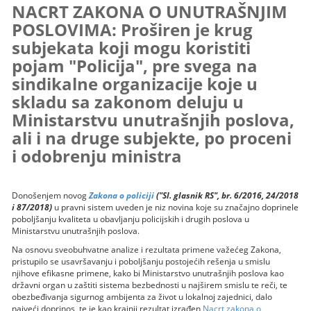
NACRT ZAKONA O UNUTRAŠNЈIM
POSLOVIMA: Proširen je krug
subjekata koji mogu koristiti
pojam "Policija", pre svega na
sindikalne organizacije koje u
skladu sa zakonom deluju u
Ministarstvu unutrašnjih poslova,
ali i na druge subjekte, po proceni
i odobrenju ministra
Donošenjem novog
Zakona o policiji
("Sl. glasnik RS", br. 6/2016, 24/2018
i 87/2018)
u pravni sistem uveden je niz novina koje su značajno doprinele
pobolјšanju kvaliteta u obavlјanju policijskih i drugih poslova u
Ministarstvu unutrašnjih poslova.
Na osnovu sveobuhvatne analize i rezultata primene važećeg Zakona,
pristupilo se usavršavanju i pobolјšanju postojećih rešenja u smislu
njihove efikasne primene, kako bi Ministarstvo unutrašnjih poslova kao
državni organ u zaštiti sistema bezbednosti u najširem smislu te reči, te
obezbeđivanja sigurnog ambijenta za život u lokalnoj zajednici, dalo
najveći doprinos, te je kao krajnji rezultat izrađen
Nacrt zakona o