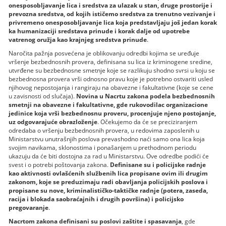
onesposoblјavanje lica i sredstva za ulazak u stan, druge prostorije i
prevozna sredstva, od kojih ističemo sredstva za trenutno vezivanje i
privremeno onesposoblјavanje lica koja predstavlјaju još jedan korak
ka humanizaciji sredstava prinude i korak dalјe od upotrebe
vatrenog oružja kao krajnjeg sredstva prinude
.
Naročita pažnja posvećena je oblikovanju odredbi kojima se uređuje
vršenje bezbednosnih provera, definisana su lica iz kriminogene sredine,
utvrđene su bezbednosne smetnje koje se razlikuju shodno svrsi u koju se
bezbednosna provera vrši odnosno pravu koje je potrebno ostvariti usled
njihovog nepostojanja i rangiraju na obavezne i fakultativne (koje se cene
u zavisnosti od slučaja).
Novina u Nacrtu zakona podela bezbednosnih
smetnji na obavezne i fakultativne, gde rukovodilac organizacione
jedinice koja vrši bezbednosnu proveru, procenjuje njeno postojanje,
uz odgovarajuće obrazloženje
. Očekujemo da će se preciziranjem
odredaba o vršenju bezbednosnih provera, u redovima zaposlenih u
Ministarstvu unutrašnjih poslova prevashodno naći samo ona lica koja
svojim navikama, sklonostima i ponašanjem u prethodnom periodu
ukazuju da će biti dostojna za rad u Ministarstvu. Ove odredbe podići će
svest i o potrebi poštovanja zakona.
Definisane su i policijske radnje
kao aktivnosti ovlašćenih službenih lica propisane ovim ili drugim
zakonom, koje se preduzimaju radi obavlјanja policijskih poslova i
propisane su nove, kriminalističko-taktičke radnje (potera, zaseda,
racija i blokada saobraćajnih i drugih površina) i policijsko
pregovaranje
.
Nacrtom zakona definisani su poslovi zaštite i spasavanja
, gde