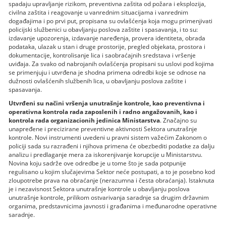
spadaju upravlјanje rizikom, preventivna zaštita od požara i eksplozija,
civilna zaštita i reagovanje u vanrednim situacijama i vanrednim
događajima i po prvi put, propisana su ovlašćenja koja mogu primenjivati
policijski službenici u obavlјanju poslova zaštite i spasavanja, i to su:
izdavanje upozorenja, izdavanje naređenja, provera identiteta, obrada
podataka, ulazak u stan i druge prostorije, pregled objekata, prostora i
dokumentacije, kontrolisanje lica i saobraćajnih sredstava i vršenje
uviđaja. Za svako od nabrojanih ovlašćenja propisani su uslovi pod kojima
se primenjuju i utvrđena je shodna primena odredbi koje se odnose na
dužnosti ovlašćenih službenih lica, u obavlјanju poslova zaštite i
spasavanja.
Utvrđeni su načini vršenja unutrašnje kontrole, kao preventivna i
operativna kontrola rada zaposlenih i radno angažovanih, kao i
kontrola rada organizacionih jedinica Ministarstva
. Značajno su
unapređene i precizirane preventivne aktivnosti Sektora unutrašnje
kontrole. Novi instrumenti uvedeni u pravni sistem važećim Zakonom o
policiji sada su razrađeni i njihova primena će obezbediti podatke za dalјu
analizu i predlaganje mera za iskorenjivanje korupcije u Ministarstvu.
Novina koju sadrže ove odredbe je u tome što je sada potpunije
regulisano u kojim slučajevima Sektor neće postupati, a to je posebno kod
zloupotrebe prava na obraćanje (nerazumna i česta obraćanja). Istaknuta
je i nezavisnost Sektora unutrašnje kontrole u obavlјanju poslova
unutrašnje kontrole, prilikom ostvarivanja saradnje sa drugim državnim
organima, predstavnicima javnosti i građanima i međunarodne operativne
saradnje.