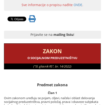
Sve informacije o propisu nađite
OVDE
.
Prijavite se na
mailing listu
!
ZAKON
O SOCIJALNOM PREDUZETNIŠTVU
("Sl. glasnik RS", br. 14/2022)
Predmet zakona
Član 1
Ovim zakonom uređuju se pojam, ciljevi, načela i oblast delovanja
socijalnog preduzetništva, pravni položaj, prava i obaveze subjekata