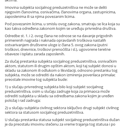
aktima.
Imovina subjekta socijalnog preduzetništva ne može se deliti
njegovim članovima, osnivačima, članovima organa, zastupnicima,
zaposlenima ili sa njima povezanim licima.
Pod povezanim licima, u smislu ovog zakona, smatraju se lica koja su
kao takva određena zakonom kojim se uređuju privredna društva.
Odredbe st. 1. i 2. ovog člana ne odnose se na davanje prigodnih
primerenih nagrada i naknada opravdanih troškova nastalih
ostvarivanjem društvene uloge iz člana 5. ovog zakona (putni
troškovi, dnevnice, troškovi prenoćišta i sl.), ugovorene teretne
obaveze i isplatu zarada zaposlenih.
Za slučaj prestanka subjekta socijalnog preduzetništva, osnivačkim
aktom, statutom ili drugim opštim aktom, koji taj subjekt donosi u
skladu sa zakonom ili odlukom o likvidaciji, odnosno prestanku tog
subjekta, može se odrediti da nakon izmirenja poverilaca primalac
preostale imovine tog subjekta bude:
1) u slučaju privrednog subjekta bilo koji subjekt socijalnog
preduzetništva, osim u slučaju zadruge koja za primaoca može
odrediti subjekta u skladu sa odredbama zakona kojim je uređen
položaj i rad zadruga;
2) u slučaju subjekta civilnog sektora isključivo drugi subjekt civilnog
sektora sa statusom socijalnog preduzetništva.
U slučaju prestanka statusa subjekt socijalnog preduzetništva dužan
je da preostalu imovinu stečenu za vreme trajanja tog statusa i po