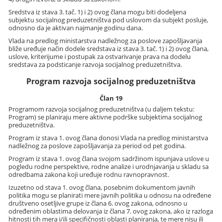
Sredstva iz stava 3. tač. 1) i 2) ovog člana mogu biti dodeljena
subjektu socijalnog preduzetništva pod uslovom da subjekt posluje,
odnosno da je aktivan najmanje godinu dana.
Vlada na predlog ministarstva nadležnog za poslove zapošljavanja
bliže uređuje način dodele sredstava iz stava 3. tač. 1) i 2) ovog člana,
uslove, kriterijume i postupak za ostvarivanje prava na dodelu
sredstava za podsticanje razvoja socijalnog preduzetništva.
Program razvoja socijalnog preduzetništva
Član 19
Programom razvoja socijalnog preduzetništva (u daljem tekstu:
Program) se planiraju mere aktivne podrške subjektima socijalnog
preduzetništva.
Program iz stava 1. ovog člana donosi Vlada na predlog ministarstva
nadležnog za poslove zapošljavanja za period od pet godina.
Program iz stava 1. ovog člana svojom sadržinom ispunjava uslove u
pogledu rodne perspektive, rodne analize i urodnjavanja u skladu sa
odredbama zakona koji uređuje rodnu ravnopravnost.
Izuzetno od stava 1. ovog člana, posebnim dokumentom javnih
politika mogu se planirati mere javnih politika u odnosu na određene
društveno osetljive grupe iz člana 6. ovog zakona, odnosno u
određenim oblastima delovanja iz člana 7. ovog zakona, ako iz razloga
hitnosti tih mera i/ili specifičnosti oblasti planiranja, te mere nisu ili