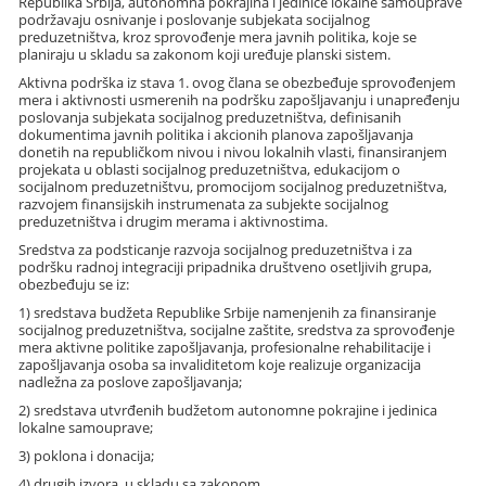
Republika Srbija, autonomna pokrajina i jedinice lokalne samouprave
podržavaju osnivanje i poslovanje subjekata socijalnog
preduzetništva, kroz sprovođenje mera javnih politika, koje se
planiraju u skladu sa zakonom koji uređuje planski sistem.
Aktivna podrška iz stava 1. ovog člana se obezbeđuje sprovođenjem
mera i aktivnosti usmerenih na podršku zapošljavanju i unapređenju
poslovanja subjekata socijalnog preduzetništva, definisanih
dokumentima javnih politika i akcionih planova zapošljavanja
donetih na republičkom nivou i nivou lokalnih vlasti, finansiranjem
projekata u oblasti socijalnog preduzetništva, edukacijom o
socijalnom preduzetništvu, promocijom socijalnog preduzetništva,
razvojem finansijskih instrumenata za subjekte socijalnog
preduzetništva i drugim merama i aktivnostima.
Sredstva za podsticanje razvoja socijalnog preduzetništva i za
podršku radnoj integraciji pripadnika društveno osetljivih grupa,
obezbeđuju se iz:
1) sredstava budžeta Republike Srbije namenjenih za finansiranje
socijalnog preduzetništva, socijalne zaštite, sredstva za sprovođenje
mera aktivne politike zapošljavanja, profesionalne rehabilitacije i
zapošljavanja osoba sa invaliditetom koje realizuje organizacija
nadležna za poslove zapošljavanja;
2) sredstava utvrđenih budžetom autonomne pokrajine i jedinica
lokalne samouprave;
3) poklona i donacija;
4) drugih izvora, u skladu sa zakonom.