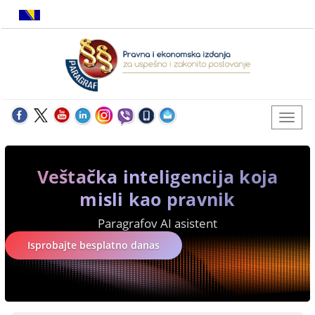
Veštačka inteligencija koja
misli kao pravnik
Paragrafov AI asistent
Isprobajte besplatno danas