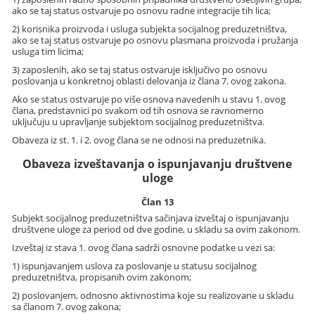
ako se taj status ostvaruje po osnovu radne integracije tih lica;
2) korisnika proizvoda i usluga subjekta socijalnog preduzetništva,
ako se taj status ostvaruje po osnovu plasmana proizvoda i pružanja
usluga tim licima;
3) zaposlenih, ako se taj status ostvaruje isključivo po osnovu
poslovanja u konkretnoj oblasti delovanja iz člana 7. ovog zakona.
Ako se status ostvaruje po više osnova navedenih u stavu 1. ovog
člana, predstavnici po svakom od tih osnova se ravnomerno
uključuju u upravljanje subjektom socijalnog preduzetništva.
Obaveza iz st. 1. i 2. ovog člana se ne odnosi na preduzetnika.
Obaveza izveštavanja o ispunjavanju društvene
uloge
Član 13
Subjekt socijalnog preduzetništva sačinjava izveštaj o ispunjavanju
društvene uloge za period od dve godine, u skladu sa ovim zakonom.
Izveštaj iz stava 1. ovog člana sadrži osnovne podatke u vezi sa:
1) ispunjavanjem uslova za poslovanje u statusu socijalnog
preduzetništva, propisanih ovim zakonom;
2) poslovanjem, odnosno aktivnostima koje su realizovane u skladu
sa članom 7. ovog zakona;