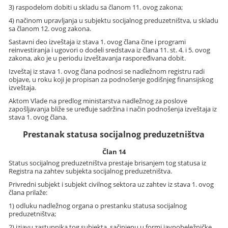
3) raspodelom dobiti u skladu sa članom 11. ovog zakona;
4) načinom upravljanja u subjektu socijalnog preduzetništva, u skladu
sa članom 12. ovog zakona.
Sastavni deo izveštaja iz stava 1. ovog člana čine i programi
reinvestiranja i ugovori o dodeli sredstava iz člana 11. st. 4. i 5. ovog
zakona, ako je u periodu izveštavanja raspoređivana dobit.
Izveštaj iz stava 1. ovog člana podnosi se nadležnom registru radi
objave, u roku koji je propisan za podnošenje godišnjeg finansijskog
izveštaja.
Aktom Vlade na predlog ministarstva nadležnog za poslove
zapošljavanja bliže se uređuje sadržina i način podnošenja izveštaja iz
stava 1. ovog člana.
Prestanak statusa socijalnog preduzetništva
Član 14
Status socijalnog preduzetništva prestaje brisanjem tog statusa iz
Registra na zahtev subjekta socijalnog preduzetništva.
Privredni subjekt i subjekt civilnog sektora uz zahtev iz stava 1. ovog
člana prilaže:
1) odluku nadležnog organa o prestanku statusa socijalnog
preduzetništva;
2) izjavu zastupnika tog subjekta, sačinjenu u formi javnobeležničke