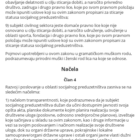
obavljanje delatnosti u cilju sticanja dobiti, a naročito privredno
društvo, zadruga i drugo pravno lice, koje po svom pravnom položaju
može ispuniti uslove koji su ovim zakonom propisani za sticanje
statusa socijalnog preduzetništva;
9) subjekt civilnog sektora jeste domaće pravno lice koje nije
osnovano u cilju sticanja dobiti, a naročito udruženje, udruženje u
oblasti sporta, fondacija i drugo pravno lice, koje po svom pravnom
položaju može ispuniti uslove koji su ovim zakonom propisani za
sticanje statusa socijalnog preduzetništva.
Pojmovi upotrebljeni u ovom zakonu u gramatičkom muškom rodu,
podrazumevaju prirodni muški i ženski rod lica na koje se odnose.
Načela
Član 4
Razvoj i poslovanje u oblasti socijalnog preduzetništva zasniva se na
sledećim načelima:
1) načelom transparentnosti, koje podrazumeva da je subjekt
socijalnog preduzetništva dužan da učini dostupnim javnosti svoja
opšta akta, planske dokumente kojim planira realizaciju svoje
društvene uloge (poslovne, odnosno srednjoročne planove), izveštaje
koje sačinjava u skladu sa ovim zakonom, kao i druge informacije u
vezi sa svojim poslovanjem i načinom realizacije svoje društvene
uloge, dok su organi državne uprave, pokrajinske i lokalne
samouprave/organi državne uprave i ostali organi javne vlasti dužni
da učine dostupnim javnosti planska dokumenta i opšte i