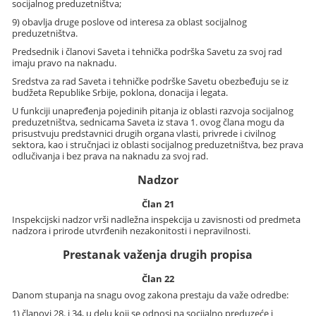
socijalnog preduzetništva;
9) obavlja druge poslove od interesa za oblast socijalnog
preduzetništva.
Predsednik i članovi Saveta i tehnička podrška Savetu za svoj rad
imaju pravo na naknadu.
Sredstva za rad Saveta i tehničke podrške Savetu obezbeđuju se iz
budžeta Republike Srbije, poklona, donacija i legata.
U funkciji unapređenja pojedinih pitanja iz oblasti razvoja socijalnog
preduzetništva, sednicama Saveta iz stava 1. ovog člana mogu da
prisustvuju predstavnici drugih organa vlasti, privrede i civilnog
sektora, kao i stručnjaci iz oblasti socijalnog preduzetništva, bez prava
odlučivanja i bez prava na naknadu za svoj rad.
Nadzor
Član 21
Inspekcijski nadzor vrši nadležna inspekcija u zavisnosti od predmeta
nadzora i prirode utvrđenih nezakonitosti i nepravilnosti.
Prestanak važenja drugih propisa
Član 22
Danom stupanja na snagu ovog zakona prestaju da važe odredbe:
1) članovi 28. i 34, u delu koji se odnosi na socijalno preduzeće i