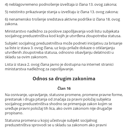
4) neblagovremeno podnošenje izveštaja iz člana 13. ovog zakona;
5) neistinito prikazivanje stanja u izveštaju iz člana 13. ovog zakona;
6) nenamensko trošenje sredstava aktivne podrške iz člana 18. ovog
zakona.
Ministarstvo nadležno za poslove zapošljavanja vodi listu subjekata
socijalnog preduzetništva kod kojih je utvrđena zloupotreba statusa.
Subjekt socijalnog preduzetništva može podneti inicijativu za brisanje
sa liste iz stava 3. ovog člana, uz koju prilaže dokaze o otklanjanju
utvrđenih zloupotreba statusa, odnosno obavljanju delatnosti u
skladu sa ovim zakonom.
Lista iz stava 2. ovog člana javno je dostupna na internet stranici
ministarstva nadležnog za zapošljavanje.
Odnos sa drugim zakonima
Član 16
Na osnivanje, upravljanje, statusne promene, promene pravne forme,
prestanak i druga pitanja od značaja za pravni položaj subjekta
socijalnog preduzetništva shodno se primenjuje zakon kojim se
uređuje pravni položaj tih lica, ako ovim zakonom nije drugačije
propisano.
Statusna promena u kojoj učestvuje subjekt socijalnog
preduzetništva sprovodi se u skladu sa zakonom ako pravni