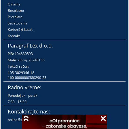
O nama
Besplatno
Pretplata
Savetovanja
Korisnički kutak
Kontakt
Paragraf Lex d.o.o.
PIB: 104830593
Matični broj: 20240156
Tekući račun:
105-3029346-18
160-0000000380290-23
Radno vreme:
Ponedeljak - petak
7:30 - 15:30
Kontaktirajte nas:
online@paragraf.rs