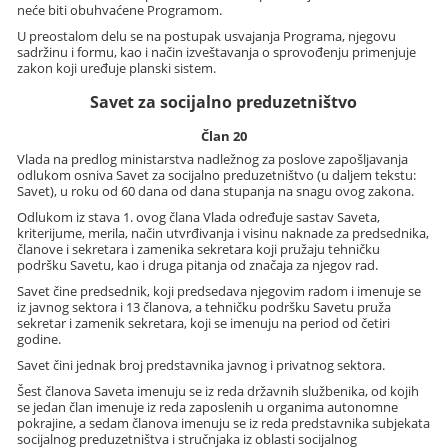
neće biti obuhvaćene Programom.
U preostalom delu se na postupak usvajanja Programa, njegovu
sadržinu i formu, kao i način izveštavanja o sprovođenju primenjuje
zakon koji uređuje planski sistem.
Savet za socijalno preduzetništvo
Član 20
Vlada na predlog ministarstva nadležnog za poslove zapošljavanja
odlukom osniva Savet za socijalno preduzetništvo (u daljem tekstu:
Savet), u roku od 60 dana od dana stupanja na snagu ovog zakona.
Odlukom iz stava 1. ovog člana Vlada određuje sastav Saveta,
kriterijume, merila, način utvrđivanja i visinu naknade za predsednika,
članove i sekretara i zamenika sekretara koji pružaju tehničku
podršku Savetu, kao i druga pitanja od značaja za njegov rad.
Savet čine predsednik, koji predsedava njegovim radom i imenuje se
iz javnog sektora i 13 članova, a tehničku podršku Savetu pruža
sekretar i zamenik sekretara, koji se imenuju na period od četiri
godine.
Savet čini jednak broj predstavnika javnog i privatnog sektora.
Šest članova Saveta imenuju se iz reda državnih službenika, od kojih
se jedan član imenuje iz reda zaposlenih u organima autonomne
pokrajine, a sedam članova imenuju se iz reda predstavnika subjekata
socijalnog preduzetništva i stručnjaka iz oblasti socijalnog