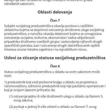
određenih zakonom.
Oblasti delovanja
Član 7
Subjekt socijalnog preduzetništva obavlja poslove u različitim
oblastima kojima se doprinosi ostvarenju društvene uloge socijalnog
preduzetništva, a naročito obavlja delatnosti kojima se omogućava
ostvarenje socijalne, kulturne, ekonomske i radne uključenosti
pripadnika društveno osetljivih grupa i zadovoljenje njihovih drugih
specifičnih potreba, kao i ostvarenje drugih identifikovanih opštih
interesa unutar lokalne zajednice i na republičkom nivou.
Uslovi za sticanje statusa socijalnog preduzetništva
Član 8
Status socijalnog preduzetništva u skladu sa ovim zakonom može
steći:
1) preduzetnik koji vodi poslovne knjige u skladu sa propisima o
računovodstvu, odnosno preduzetnik koji nije paušalno oporezovan i
koji je svojom izjavom prihvatio da:
(1) ostvaruje jednu ili više društvenih uloga u skladu sa članom 5.
ovog zakona,
(2) posluje u jednoj ili više oblasti u skladu sa članom 7. ovog