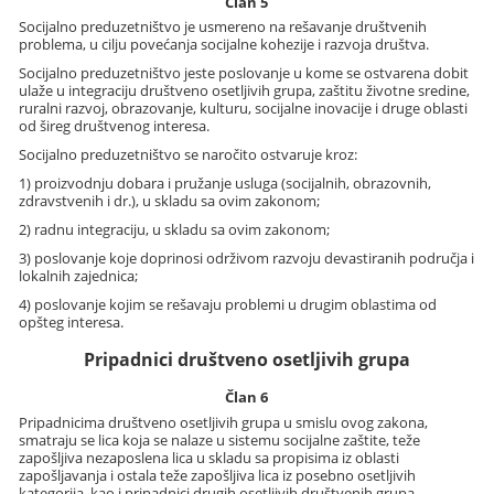
Član 5
Socijalno preduzetništvo je usmereno na rešavanje društvenih
problema, u cilju povećanja socijalne kohezije i razvoja društva.
Socijalno preduzetništvo jeste poslovanje u kome se ostvarena dobit
ulaže u integraciju društveno osetljivih grupa, zaštitu životne sredine,
ruralni razvoj, obrazovanje, kulturu, socijalne inovacije i druge oblasti
od šireg društvenog interesa.
Socijalno preduzetništvo se naročito ostvaruje kroz:
1) proizvodnju dobara i pružanje usluga (socijalnih, obrazovnih,
zdravstvenih i dr.), u skladu sa ovim zakonom;
2) radnu integraciju, u skladu sa ovim zakonom;
3) poslovanje koje doprinosi održivom razvoju devastiranih područja i
lokalnih zajednica;
4) poslovanje kojim se rešavaju problemi u drugim oblastima od
opšteg interesa.
Pripadnici društveno osetljivih grupa
Član 6
Pripadnicima društveno osetljivih grupa u smislu ovog zakona,
smatraju se lica koja se nalaze u sistemu socijalne zaštite, teže
zapošljiva nezaposlena lica u skladu sa propisima iz oblasti
zapošljavanja i ostala teže zapošljiva lica iz posebno osetljivih
kategorija, kao i pripadnici drugih osetljivih društvenih grupa