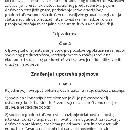
koji obavljaju delatnost sa statusom socijalnog preduzetništva, uslovi
za sticanje i prestanak statusa socijalnog preduzetništva, pojam
društveno osetljivih grupa, podsticanje razvoja socijalnog
preduzetništva i podrška društveno osetljivim grupama, registracija
statusa socijalnog preduzetništva, izveštavanje, nadzor i druga
pitanja od značaja za socijalno preduzetništvo u Republici Srbiji.
Cilj zakona
Član 2
Cilj ovog zakona je stvaranje povoljnog poslovnog okruženja za razvoj
socijalnog preduzetništva, razvijanje svesti o značaju socijalne
ekonomije i socijalnog preduzetništva i zadovoljenje identifikovanih
društvenih potreba.
Značenje i upotreba pojmova
Član 3
Pojedini pojmovi upotrebljeni u ovom zakonu imaju sledeće značenje:
1) socijalna ekonomija jeste ekonomija čiji je prevashodni cilj
ostvarenje koristi za širu društvenu zajednicu i društveno osetljive
grupe, a ne sticanje dobiti;
2) socijalno preduzetništvo jeste obavljanje delatnosti od opšteg
interesa, radi stvaranja novih i inovativnih mogućnosti za rešavanje
društvenih problema, problema pojedinaca ili društveno osetljivih
grupa i sprečavanja nastajanja i otklanjanja posledica socijalne