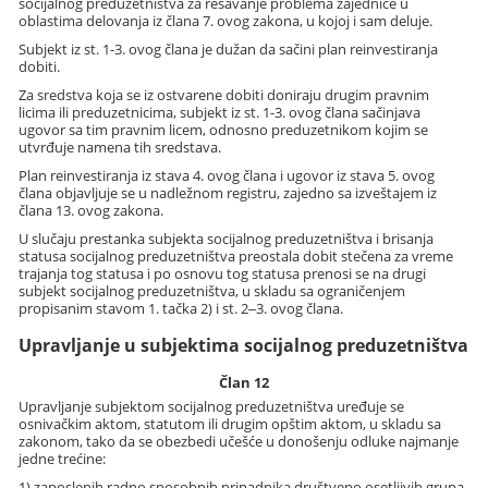
socijalnog preduzetništva za rešavanje problema zajednice u
oblastima delovanja iz člana 7. ovog zakona, u kojoj i sam deluje.
Subjekt iz st. 1-3. ovog člana je dužan da sačini plan reinvestiranja
dobiti.
Za sredstva koja se iz ostvarene dobiti doniraju drugim pravnim
licima ili preduzetnicima, subjekt iz st. 1-3. ovog člana sačinjava
ugovor sa tim pravnim licem, odnosno preduzetnikom kojim se
utvrđuje namena tih sredstava.
Plan reinvestiranja iz stava 4. ovog člana i ugovor iz stava 5. ovog
člana objavljuje se u nadležnom registru, zajedno sa izveštajem iz
člana 13. ovog zakona.
U slučaju prestanka subjekta socijalnog preduzetništva i brisanja
statusa socijalnog preduzetništva preostala dobit stečena za vreme
trajanja tog statusa i po osnovu tog statusa prenosi se na drugi
subjekt socijalnog preduzetništva, u skladu sa ograničenjem
propisanim stavom 1. tačka 2) i st. 2‒3. ovog člana.
Upravljanje u subjektima socijalnog preduzetništva
Član 12
Upravljanje subjektom socijalnog preduzetništva uređuje se
osnivačkim aktom, statutom ili drugim opštim aktom, u skladu sa
zakonom, tako da se obezbedi učešće u donošenju odluke najmanje
jedne trećine:
1) zaposlenih radno sposobnih pripadnika društveno osetljivih grupa,