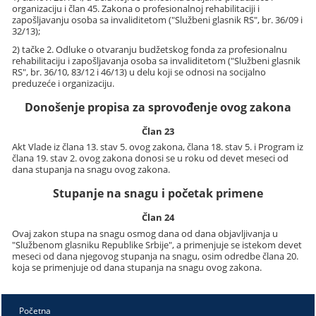
organizaciju i član 45. Zakona o profesionalnoj rehabilitaciji i
zapošljavanju osoba sa invaliditetom ("Službeni glasnik RS", br. 36/09 i
32/13);
2) tačke 2. Odluke o otvaranju budžetskog fonda za profesionalnu
rehabilitaciju i zapošljavanja osoba sa invaliditetom ("Službeni glasnik
RS", br. 36/10, 83/12 i 46/13) u delu koji se odnosi na socijalno
preduzeće i organizaciju.
Donošenje propisa za sprovođenje ovog zakona
Član 23
Akt Vlade iz člana 13. stav 5. ovog zakona, člana 18. stav 5. i Program iz
člana 19. stav 2. ovog zakona donosi se u roku od devet meseci od
dana stupanja na snagu ovog zakona.
Stupanje na snagu i početak primene
Član 24
Ovaj zakon stupa na snagu osmog dana od dana objavljivanja u
"Službenom glasniku Republike Srbije", a primenjuje se istekom devet
meseci od dana njegovog stupanja na snagu, osim odredbe člana 20.
koja se primenjuje od dana stupanja na snagu ovog zakona.
Početna