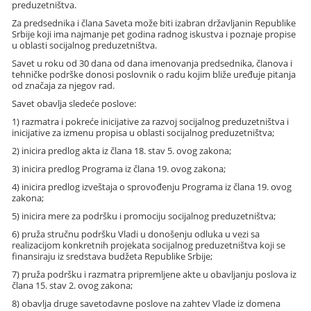
preduzetništva.
Za predsednika i člana Saveta može biti izabran državljanin Republike
Srbije koji ima najmanje pet godina radnog iskustva i poznaje propise
u oblasti socijalnog preduzetništva.
Savet u roku od 30 dana od dana imenovanja predsednika, članova i
tehničke podrške donosi poslovnik o radu kojim bliže uređuje pitanja
od značaja za njegov rad.
Savet obavlja sledeće poslove:
1) razmatra i pokreće inicijative za razvoj socijalnog preduzetništva i
inicijative za izmenu propisa u oblasti socijalnog preduzetništva;
2) inicira predlog akta iz člana 18. stav 5. ovog zakona;
3) inicira predlog Programa iz člana 19. ovog zakona;
4) inicira predlog izveštaja o sprovođenju Programa iz člana 19. ovog
zakona;
5) inicira mere za podršku i promociju socijalnog preduzetništva;
6) pruža stručnu podršku Vladi u donošenju odluka u vezi sa
realizacijom konkretnih projekata socijalnog preduzetništva koji se
finansiraju iz sredstava budžeta Republike Srbije;
7) pruža podršku i razmatra pripremljene akte u obavljanju poslova iz
člana 15. stav 2. ovog zakona;
8) obavlja druge savetodavne poslove na zahtev Vlade iz domena