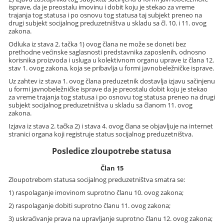
isprave, da je preostalu imovinu i dobit koju je stekao za vreme
trajanja tog statusa i po osnovu tog statusa taj subjekt preneo na
drugi subjekt socijalnog preduzetništva u skladu sa čl. 10. i 11. ovog
zakona.
Odluka iz stava 2. tačka 1) ovog člana ne može se doneti bez
prethodne većinske saglasnosti predstavnika zaposlenih, odnosno
korisnika proizvoda i usluga u kolektivnom organu uprave iz člana 12.
stav 1. ovog zakona, koja se pribavlja u formi javnobeležničke isprave.
Uz zahtev iz stava 1. ovog člana preduzetnik dostavlja izjavu sačinjenu
u formi javnobeležničke isprave da je preostalu dobit koju je stekao
za vreme trajanja tog statusa i po osnovu tog statusa preneo na drugi
subjekt socijalnog preduzetništva u skladu sa članom 11. ovog
zakona.
Izjava iz stava 2. tačka 2) i stava 4. ovog člana se objavljuje na internet
stranici organa koji registruje status socijalnog preduzetništva.
Posledice zloupotrebe statusa
Član 15
Zloupotrebom statusa socijalnog preduzetništva smatra se:
1) raspolaganje imovinom suprotno članu 10. ovog zakona;
2) raspolaganje dobiti suprotno članu 11. ovog zakona;
3) uskraćivanje prava na upravljanje suprotno članu 12. ovog zakona;