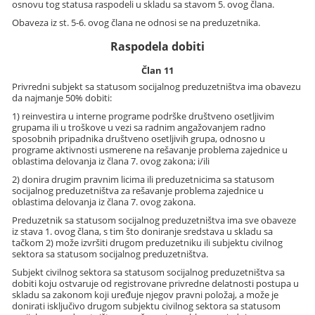
osnovu tog statusa raspodeli u skladu sa stavom 5. ovog člana.
Obaveza iz st. 5-6. ovog člana ne odnosi se na preduzetnika.
Raspodela dobiti
Član 11
Privredni subjekt sa statusom socijalnog preduzetništva ima obavezu
da najmanje 50% dobiti:
1) reinvestira u interne programe podrške društveno osetljivim
grupama ili u troškove u vezi sa radnim angažovanjem radno
sposobnih pripadnika društveno osetljivih grupa, odnosno u
programe aktivnosti usmerene na rešavanje problema zajednice u
oblastima delovanja iz člana 7. ovog zakona; i/ili
2) donira drugim pravnim licima ili preduzetnicima sa statusom
socijalnog preduzetništva za rešavanje problema zajednice u
oblastima delovanja iz člana 7. ovog zakona.
Preduzetnik sa statusom socijalnog preduzetništva ima sve obaveze
iz stava 1. ovog člana, s tim što doniranje sredstava u skladu sa
tačkom 2) može izvršiti drugom preduzetniku ili subjektu civilnog
sektora sa statusom socijalnog preduzetništva.
Subjekt civilnog sektora sa statusom socijalnog preduzetništva sa
dobiti koju ostvaruje od registrovane privredne delatnosti postupa u
skladu sa zakonom koji uređuje njegov pravni položaj, a može je
donirati isključivo drugom subjektu civilnog sektora sa statusom