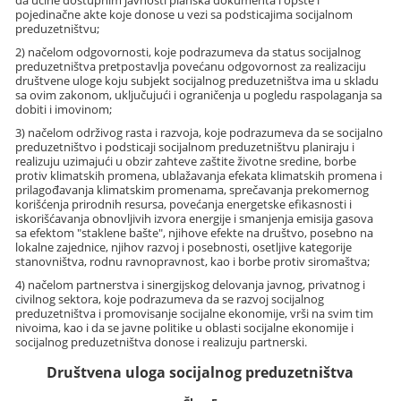
pojedinačne akte koje donose u vezi sa podsticajima socijalnom
preduzetništvu;
2) načelom odgovornosti, koje podrazumeva da status socijalnog
preduzetništva pretpostavlja povećanu odgovornost za realizaciju
društvene uloge koju subjekt socijalnog preduzetništva ima u skladu
sa ovim zakonom, uključujući i ograničenja u pogledu raspolaganja sa
dobiti i imovinom;
3) načelom održivog rasta i razvoja, koje podrazumeva da se socijalno
preduzetništvo i podsticaji socijalnom preduzetništvu planiraju i
realizuju uzimajući u obzir zahteve zaštite životne sredine, borbe
protiv klimatskih promena, ublažavanja efekata klimatskih promena i
prilagođavanja klimatskim promenama, sprečavanja prekomernog
korišćenja prirodnih resursa, povećanja energetske efikasnosti i
iskorišćavanja obnovljivih izvora energije i smanjenja emisija gasova
sa efektom "staklene bašte", njihove efekte na društvo, posebno na
lokalne zajednice, njihov razvoj i posebnosti, osetljive kategorije
stanovništva, rodnu ravnopravnost, kao i borbe protiv siromaštva;
4) načelom partnerstva i sinergijskog delovanja javnog, privatnog i
civilnog sektora, koje podrazumeva da se razvoj socijalnog
preduzetništva i promovisanje socijalne ekonomije, vrši na svim tim
nivoima, kao i da se javne politike u oblasti socijalne ekonomije i
socijalnog preduzetništva donose i realizuju partnerski.
Društvena uloga socijalnog preduzetništva