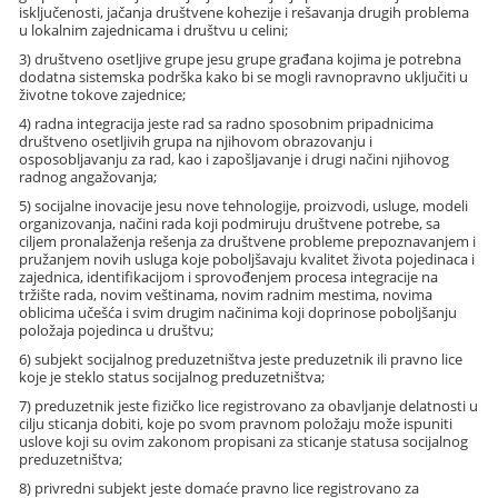
isključenosti, jačanja društvene kohezije i rešavanja drugih problema
u lokalnim zajednicama i društvu u celini;
3) društveno osetljive grupe jesu grupe građana kojima je potrebna
dodatna sistemska podrška kako bi se mogli ravnopravno uključiti u
životne tokove zajednice;
4) radna integracija jeste rad sa radno sposobnim pripadnicima
društveno osetljivih grupa na njihovom obrazovanju i
osposobljavanju za rad, kao i zapošljavanje i drugi načini njihovog
radnog angažovanja;
5) socijalne inovacije jesu nove tehnologije, proizvodi, usluge, modeli
organizovanja, načini rada koji podmiruju društvene potrebe, sa
ciljem pronalaženja rešenja za društvene probleme prepoznavanjem i
pružanjem novih usluga koje poboljšavaju kvalitet života pojedinaca i
zajednica, identifikacijom i sprovođenjem procesa integracije na
tržište rada, novim veštinama, novim radnim mestima, novima
oblicima učešća i svim drugim načinima koji doprinose poboljšanju
položaja pojedinca u društvu;
6) subjekt socijalnog preduzetništva jeste preduzetnik ili pravno lice
koje je steklo status socijalnog preduzetništva;
7) preduzetnik jeste fizičko lice registrovano za obavljanje delatnosti u
cilju sticanja dobiti, koje po svom pravnom položaju može ispuniti
uslove koji su ovim zakonom propisani za sticanje statusa socijalnog
preduzetništva;
8) privredni subjekt jeste domaće pravno lice registrovano za