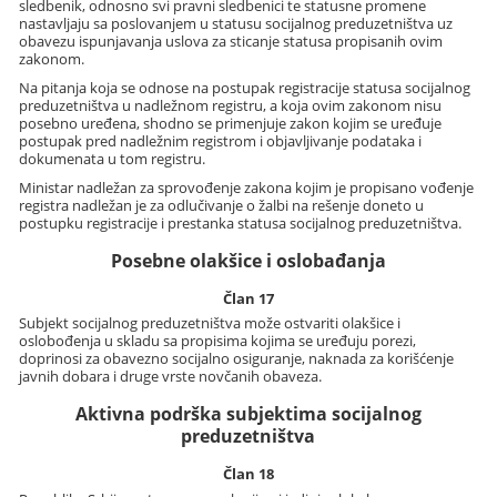
sledbenik, odnosno svi pravni sledbenici te statusne promene
nastavljaju sa poslovanjem u statusu socijalnog preduzetništva uz
obavezu ispunjavanja uslova za sticanje statusa propisanih ovim
zakonom.
Na pitanja koja se odnose na postupak registracije statusa socijalnog
preduzetništva u nadležnom registru, a koja ovim zakonom nisu
posebno uređena, shodno se primenjuje zakon kojim se uređuje
postupak pred nadležnim registrom i objavljivanje podataka i
dokumenata u tom registru.
Ministar nadležan za sprovođenje zakona kojim je propisano vođenje
registra nadležan je za odlučivanje o žalbi na rešenje doneto u
postupku registracije i prestanka statusa socijalnog preduzetništva.
Posebne olakšice i oslobađanja
Član 17
Subjekt socijalnog preduzetništva može ostvariti olakšice i
oslobođenja u skladu sa propisima kojima se uređuju porezi,
doprinosi za obavezno socijalno osiguranje, naknada za korišćenje
javnih dobara i druge vrste novčanih obaveza.
Aktivna podrška subjektima socijalnog
preduzetništva
Član 18