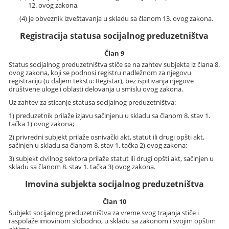
12. ovog zakona,
(4) je obveznik izveštavanja u skladu sa članom 13. ovog zakona.
Registracija statusa socijalnog preduzetništva
Član 9
Status socijalnog preduzetništva stiče se na zahtev subjekta iz člana 8.
ovog zakona, koji se podnosi registru nadležnom za njegovu
registraciju (u daljem tekstu: Registar), bez ispitivanja njegove
društvene uloge i oblasti delovanja u smislu ovog zakona.
Uz zahtev za sticanje statusa socijalnog preduzetništva:
1) preduzetnik prilaže izjavu sačinjenu u skladu sa članom 8. stav 1.
tačka 1) ovog zakona;
2) privredni subjekt prilaže osnivački akt, statut ili drugi opšti akt,
sačinjen u skladu sa članom 8. stav 1. tačka 2) ovog zakona;
3) subjekt civilnog sektora prilaže statut ili drugi opšti akt, sačinjen u
skladu sa članom 8. stav 1. tačka 3) ovog zakona.
Imovina subjekta socijalnog preduzetništva
Član 10
Subjekt socijalnog preduzetništva za vreme svog trajanja stiče i
raspolaže imovinom slobodno, u skladu sa zakonom i svojim opštim