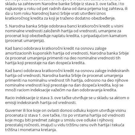
skladu sa zahtevom Narodne banke Srbije iz stava 3. ove tačke, i to
najkasnije u roku od pet radnih dana od dana prijema tog zahteva, ili
da u tom roku Narodnoj banci Srbije vrati utvrđeni iznos
kratkoročnog kredita za koji je traženo dodatno obezbeđenje.
5. Narodna banka Srbije odobrava banci kratkoročni kredit u visini
nominalne vrednosti založenih hartija od vrednosti, umanjene za
procenat koji obezbeđuje naplatu kredita, s pripadajućom kamatom
(procenat umanjenja).
Kad banci odobrava kratkoročni kredit na osnovu zaloge
amortizacionih kuponskih hartija od vrednosti, Narodna banka Srbije
će procenat umanjenja primeniti na deo nominalne vrednosti tih
hartija koji preostaje na dan dospeća kredita.
Kad banci odobrava kratkoročni kredit na osnovu zaloge indeksiranih
hartija od vrednosti, Narodna banka Srbije će procenat umanjenja
primeniti na nominalnu vrednost tih hartija, odnosno na deo njihove
nominalne vrednosti koji preostaje na dan dospeća kredita, koji se
množi raciom indeksacije važećim na dan odobravanja kredita.
Racio indeksacije iz stava 3. ove tačke utvrđuje se u skladu sa aktom o
emisiji indeksiranih hartija od vrednosti.
Guverner ili lice koje on ovlasti donosi odluku kojom utvrđuje visinu
procenata iz stava 1. ove tačke, i to po vrstama hartija od vrednosti
koje mogu biti predmet zaloge u smislu ove odluke i njihovoj
preostaloj ročnosti, imajući u vidu tržišnu cenu ovih hartija i tekuća
tržišna i monetarna kretanja.