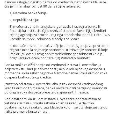
osnovu zaloge dinarskih hartija od vrednosti, bez devizne klauzule,
čija je minimalna ročnost 90 dana i čiji je izdavalac:
1) Narodna banka Srbije;
2) Republika Srbija;
3) međunarodna finansijska organizacija i razvojna banka ili
finansijska institucija čiji je osnivač strana država i čiji je kreditni
rejting agencija za procenu rejtinga Standard&Poor's ili Fitch-IBCA
utvrdila sa "AAA", odnosno Moody's sa "Aaa";
4) domaće privredno društvo čiji je bonitet Agencija za privredne
registre ocenila najmanje ocenom "(D) Prihvatljiv bonitet" ili koje
ima drugu ocenu svog boniteta/kreditne sposobnosti koja je
odgovarajuća oceni boniteta "(D) Prihvatljiv bonitet".
Banka može založiti hartije od vrednosti iz stava 1. ove tačke (u
daljem tekstu: hartije od vrednosti) ako je rok njihovog dospeća u
momentu upisa založnog prava Narodne banke Srbije duži od roka
dospeća kratkoročnog kredita.
Izuzetno od stava 2. ove tačke, ako je rok dospeća kratkoročnog
kredita duži od tri meseca, banka može založiti hartije od vrednosti
do čijeg je roka dospeća preostalo najmanje tri meseca.
Pod deviznom klauzulom iz stava 1. ove tačke podrazumeva se
valutna klauzula u smislu zakona kojim se uređuje devizno
poslovanje, kao i svaka druga klauzula kojom se utvrđuje zaštita od
rizika promene kursa dinara.