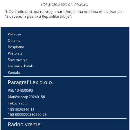
("Sl. glasnik RS", br. 74/2020)
3. Ova odluka stupa na snagu narednog dana od dana objavljivanja u
"Službenom glasniku Republike Srbije".
Početna
O nama
Besplatno
Pretplata
Savetovanja
Korisnički kutak
Kontakt
Paragraf Lex d.o.o.
PIB: 104830593
Matični broj: 20240156
Tekući račun:
105-3029346-18
160-0000000380290-23
Radno vreme: