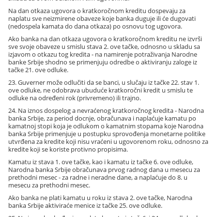
Na dan otkaza ugovora o kratkoročnom kreditu dospevaju za
naplatu sve neizmirene obaveze koje banka duguje ili će dugovati
(nedospela kamata do dana otkaza) po osnovu tog ugovora.
Ako banka na dan otkaza ugovora o kratkoročnom kreditu ne izvrši
sve svoje obaveze u smislu stava 2. ove tačke, odnosno u skladu sa
izjavom o otkazu tog kredita - na namirenje potraživanja Narodne
banke Srbije shodno se primenjuju odredbe o aktiviranju zaloge iz
tačke 21. ove odluke.
23. Guverner može odlučiti da se banci, u slučaju iz tačke 22. stav 1.
ove odluke, ne odobrava ubuduće kratkoročni kredit u smislu te
odluke na određeni rok (privremeno) ili trajno.
24. Na iznos dospelog a nevraćenog kratkoročnog kredita - Narodna
banka Srbije, za period docnje, obračunava i naplaćuje kamatu po
kamatnoj stopi koja je odlukom o kamatnim stopama koje Narodna
banka Srbije primenjuje u postupku sprovođenja monetarne politike
utvrđena za kredite koji nisu vraćeni u ugovorenom roku, odnosno za
kredite koji se koriste protivno propisima.
Kamatu iz stava 1. ove tačke, kao i kamatu iz tačke 6. ove odluke,
Narodna banka Srbije obračunava prvog radnog dana u mesecu za
prethodni mesec - za radne i neradne dane, a naplaćuje do 8. u
mesecu za prethodni mesec.
Ako banka ne plati kamatu u roku iz stava 2. ove tačke, Narodna
banka Srbije aktiviraće menice iz tačke 25. ove odluke.