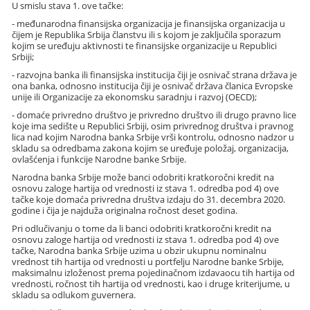
U smislu stava 1. ove tačke:
- međunarodna finansijska organizacija je finansijska organizacija u
čijem je Republika Srbija članstvu ili s kojom je zaključila sporazum
kojim se uređuju aktivnosti te finansijske organizacije u Republici
Srbiji;
- razvojna banka ili finansijska institucija čiji je osnivač strana država je
ona banka, odnosno institucija čiji je osnivač država članica Evropske
unije ili Organizacije za ekonomsku saradnju i razvoj (OECD);
- domaće privredno društvo je privredno društvo ili drugo pravno lice
koje ima sedište u Republici Srbiji, osim privrednog društva i pravnog
lica nad kojim Narodna banka Srbije vrši kontrolu, odnosno nadzor u
skladu sa odredbama zakona kojim se uređuje položaj, organizacija,
ovlašćenja i funkcije Narodne banke Srbije.
Narodna banka Srbije može banci odobriti kratkoročni kredit na
osnovu zaloge hartija od vrednosti iz stava 1. odredba pod 4) ove
tačke koje domaća privredna društva izdaju do 31. decembra 2020.
godine i čija je najduža originalna ročnost deset godina.
Pri odlučivanju o tome da li banci odobriti kratkoročni kredit na
osnovu zaloge hartija od vrednosti iz stava 1. odredba pod 4) ove
tačke, Narodna banka Srbije uzima u obzir ukupnu nominalnu
vrednost tih hartija od vrednosti u portfelju Narodne banke Srbije,
maksimalnu izloženost prema pojedinačnom izdavaocu tih hartija od
vrednosti, ročnost tih hartija od vrednosti, kao i druge kriterijume, u
skladu sa odlukom guvernera.