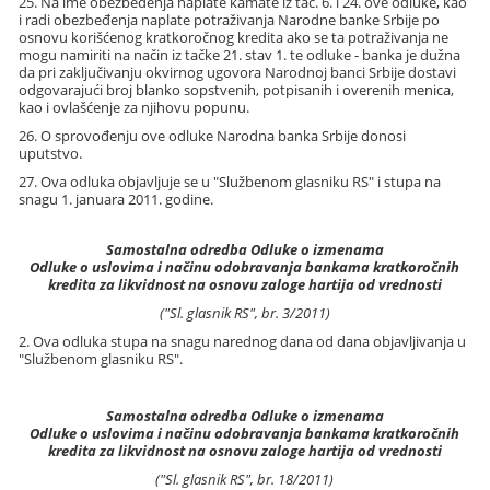
25. Na ime obezbeđenja naplate kamate iz tač. 6. i 24. ove odluke, kao
i radi obezbeđenja naplate potraživanja Narodne banke Srbije po
osnovu korišćenog kratkoročnog kredita ako se ta potraživanja ne
mogu namiriti na način iz tačke 21. stav 1. te odluke - banka je dužna
da pri zaključivanju okvirnog ugovora Narodnoj banci Srbije dostavi
odgovarajući broj blanko sopstvenih, potpisanih i overenih menica,
kao i ovlašćenje za njihovu popunu.
26. O sprovođenju ove odluke Narodna banka Srbije donosi
uputstvo.
27. Ova odluka objavljuje se u "Službenom glasniku RS" i stupa na
snagu 1. januara 2011. godine.
Samostalna odredba Odluke o izmenama
Odluke o uslovima i načinu odobravanja bankama kratkoročnih
kredita za likvidnost na osnovu zaloge hartija od vrednosti
("Sl. glasnik RS", br. 3/2011)
2. Ova odluka stupa na snagu narednog dana od dana objavljivanja u
"Službenom glasniku RS".
Samostalna odredba Odluke o izmenama
Odluke o uslovima i načinu odobravanja bankama kratkoročnih
kredita za likvidnost na osnovu zaloge hartija od vrednosti
("Sl. glasnik RS", br. 18/2011)