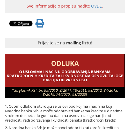
Sve informacije o propisu nađite
OVDE
.
Prijavite se na
mailing listu
!
ODLUKA
O USLOVIMA I NAČINU ODOBRAVANJA BANKAMA
KRATKOROČNIH KREDITA ZA LIKVIDNOST NA OSNOVU ZALOGE
HARTIJA OD VREDNOSTI
("Sl. glasnik RS", br. 95/2010, 3/2011, 18/2011, 98/2012, 34/2013,
8/2019, 74/2020 i 98/2020)
1. Ovom odlukom utvrđuju se uslovi pod kojima i način na koji
Narodna banka Srbije može odobravati bankama kredite u dinarima
s rokom dospeća do godinu dana na osnovu zaloge hartija od
vrednosti, radi održavanja likvidnosti banaka (kratkoročni kredit).
2. Narodna banka Srbije može banci odobriti kratkoročni kredit na