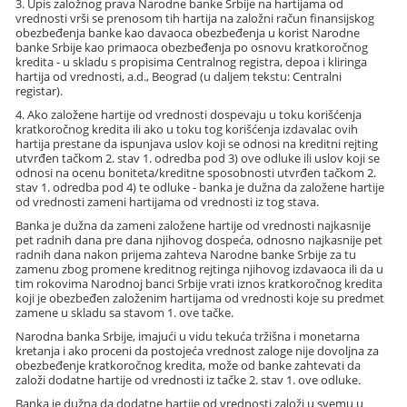
3. Upis založnog prava Narodne banke Srbije na hartijama od
vrednosti vrši se prenosom tih hartija na založni račun finansijskog
obezbeđenja banke kao davaoca obezbeđenja u korist Narodne
banke Srbije kao primaoca obezbeđenja po osnovu kratkoročnog
kredita - u skladu s propisima Centralnog registra, depoa i kliringa
hartija od vrednosti, a.d., Beograd (u daljem tekstu: Centralni
registar).
4. Ako založene hartije od vrednosti dospevaju u toku korišćenja
kratkoročnog kredita ili ako u toku tog korišćenja izdavalac ovih
hartija prestane da ispunjava uslov koji se odnosi na kreditni rejting
utvrđen tačkom 2. stav 1. odredba pod 3) ove odluke ili uslov koji se
odnosi na ocenu boniteta/kreditne sposobnosti utvrđen tačkom 2.
stav 1. odredba pod 4) te odluke - banka je dužna da založene hartije
od vrednosti zameni hartijama od vrednosti iz tog stava.
Banka je dužna da zameni založene hartije od vrednosti najkasnije
pet radnih dana pre dana njihovog dospeća, odnosno najkasnije pet
radnih dana nakon prijema zahteva Narodne banke Srbije za tu
zamenu zbog promene kreditnog rejtinga njihovog izdavaoca ili da u
tim rokovima Narodnoj banci Srbije vrati iznos kratkoročnog kredita
koji je obezbeđen založenim hartijama od vrednosti koje su predmet
zamene u skladu sa stavom 1. ove tačke.
Narodna banka Srbije, imajući u vidu tekuća tržišna i monetarna
kretanja i ako proceni da postojeća vrednost zaloge nije dovoljna za
obezbeđenje kratkoročnog kredita, može od banke zahtevati da
založi dodatne hartije od vrednosti iz tačke 2. stav 1. ove odluke.
Banka je dužna da dodatne hartije od vrednosti založi u svemu u