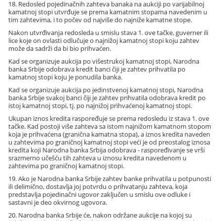
18. Redosled pojedinačnih zahteva banaka na aukciji po varijabilnoj
kamatnoj stopi utvrđuje se prema kamatnim stopama navedenim u
tim zahtevima, i to počev od najviše do najniže kamatne stope.
Nakon utvrđivanja redosleda u smislu stava 1. ove tačke, guverner ili
lice koje on ovlasti odlučuje o najnižoj kamatnoj stopi koju zahtev
može da sadrži da bi bio prihvaćen.
Kad se organizuje aukcija po višestrukoj kamatnoj stopi, Narodna
banka Srbije odobrava kredit banci čiji je zahtev prihvatila po
kamatnoj stopi koju je ponudila banka.
Kad se organizuje aukcija po jedinstvenoj kamatnoj stopi, Narodna
banka Srbije svakoj banci čiji je zahtev prihvatila odobrava kredit po
istoj kamatnoj stopi, tj. po najnižoj prihvaćenoj kamatnoj stopi.
Ukupan iznos kredita raspoređuje se prema redosledu iz stava 1. ove
tačke. Kad postoji više zahteva sa istom najnižom kamatnom stopom
koja je prihvaćena (granična kamatna stopa), a iznos kredita naveden
u zahtevima po graničnoj kamatnoj stopi veći je od preostalog iznosa
kredita koji Narodna banka Srbija odobrava - raspoređivanje se vrši
srazmerno učešću tih zahteva u iznosu kredita navedenom u
zahtevima po graničnoj kamatnoj stopi.
19. Ako je Narodna banka Srbije zahtev banke prihvatila u potpunosti
ili delimično, dostavlja joj potvrdu o prihvatanju zahteva, koja
predstavlja pojedinačni ugovor zaključen u smislu ove odluke i
sastavni je deo okvirnog ugovora.
20. Narodna banka Srbije će, nakon održane aukcije na kojoj su