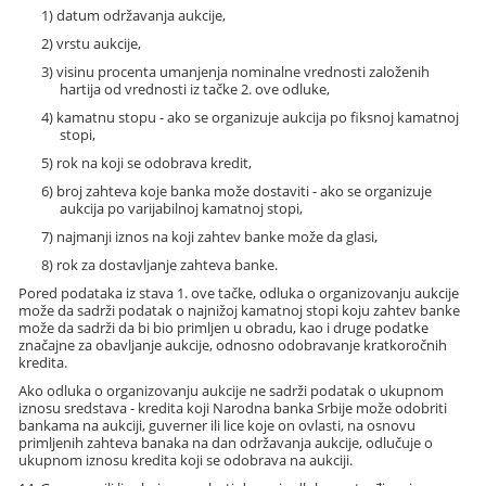
1) datum održavanja aukcije,
2) vrstu aukcije,
3) visinu procenta umanjenja nominalne vrednosti založenih
hartija od vrednosti iz tačke 2. ove odluke,
4) kamatnu stopu - ako se organizuje aukcija po fiksnoj kamatnoj
stopi,
5) rok na koji se odobrava kredit,
6) broj zahteva koje banka može dostaviti - ako se organizuje
aukcija po varijabilnoj kamatnoj stopi,
7) najmanji iznos na koji zahtev banke može da glasi,
8) rok za dostavljanje zahteva banke.
Pored podataka iz stava 1. ove tačke, odluka o organizovanju aukcije
može da sadrži podatak o najnižoj kamatnoj stopi koju zahtev banke
može da sadrži da bi bio primljen u obradu, kao i druge podatke
značajne za obavljanje aukcije, odnosno odobravanje kratkoročnih
kredita.
Ako odluka o organizovanju aukcije ne sadrži podatak o ukupnom
iznosu sredstava - kredita koji Narodna banka Srbije može odobriti
bankama na aukciji, guverner ili lice koje on ovlasti, na osnovu
primljenih zahteva banaka na dan održavanja aukcije, odlučuje o
ukupnom iznosu kredita koji se odobrava na aukciji.