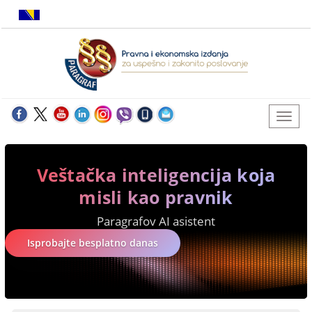
Veštačka inteligencija koja
misli kao pravnik
Paragrafov AI asistent
Isprobajte besplatno danas