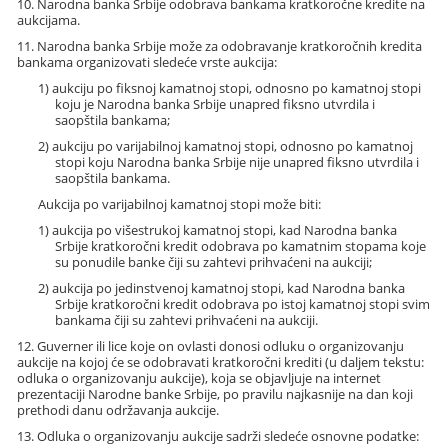
10. Narodna banka Srbije odobrava bankama kratkoročne kredite na
aukcijama.
11. Narodna banka Srbije može za odobravanje kratkoročnih kredita
bankama organizovati sledeće vrste aukcija:
1) aukciju po fiksnoj kamatnoj stopi, odnosno po kamatnoj stopi
koju je Narodna banka Srbije unapred fiksno utvrdila i
saopštila bankama;
2) aukciju po varijabilnoj kamatnoj stopi, odnosno po kamatnoj
stopi koju Narodna banka Srbije nije unapred fiksno utvrdila i
saopštila bankama.
Aukcija po varijabilnoj kamatnoj stopi može biti:
1) aukcija po višestrukoj kamatnoj stopi, kad Narodna banka
Srbije kratkoročni kredit odobrava po kamatnim stopama koje
su ponudile banke čiji su zahtevi prihvaćeni na aukciji;
2) aukcija po jedinstvenoj kamatnoj stopi, kad Narodna banka
Srbije kratkoročni kredit odobrava po istoj kamatnoj stopi svim
bankama čiji su zahtevi prihvaćeni na aukciji.
12. Guverner ili lice koje on ovlasti donosi odluku o organizovanju
aukcije na kojoj će se odobravati kratkoročni krediti (u daljem tekstu:
odluka o organizovanju aukcije), koja se objavljuje na internet
prezentaciji Narodne banke Srbije, po pravilu najkasnije na dan koji
prethodi danu održavanja aukcije.
13. Odluka o organizovanju aukcije sadrži sledeće osnovne podatke: