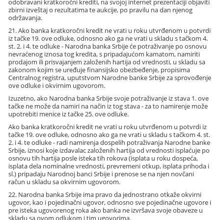
odobravani kratkoročni krediti, na svojoj internet prezentaciji objaviti
zbirni izveštaj o rezultatima te aukcije, po pravilu na dan njenog
održavanja.
21. Ako banka kratkoročni kredit ne vrati u roku utvrđenom u potvrdi
iz tačke 19. ove odluke, odnosno ako ga ne vrati u skladu s tačkom 4.
st. 2. i 4. te odluke - Narodna banka Srbije će potraživanje po osnovu
nevraćenog iznosa tog kredita, s pripadajućom kamatom, namiriti
prodajom ili prisvajanjem založenih hartija od vrednosti, u skladu sa
zakonom kojim se uređuje finansijsko obezbeđenje, propisima
Centralnog registra, uputstvom Narodne banke Srbije za sprovođenje
ove odluke i okvirnim ugovorom.
Izuzetno, ako Narodna banka Srbije svoje potraživanje iz stava 1. ove
tačke ne može da namiri na način iz tog stava - za to namirenje može
upotrebiti menice iz tačke 25. ove odluke.
Ako banka kratkoročni kredit ne vrati u roku utvrđenom u potvrdi iz
tačke 19. ove odluke, odnosno ako ga ne vrati u skladu s tačkom 4. st.
2. i 4. te odluke - radi namirenja dospelih potraživanja Narodne banke
Srbije, iznosi koje izdavalac založenih hartija od vrednosti isplaćuje po
osnovu tih hartija posle isteka tih rokova (isplata u roku dospeća,
isplata dela nominalne vrednosti, prevremeni otkup, isplata prihoda i
sl.) pripadaju Narodnoj banci Srbije i prenose se na njen novčani
račun u skladu sa okvirnim ugovorom.
22. Narodna banka Srbije ima pravo da jednostrano otkaže okvirni
ugovor, kao i pojedinačni ugovor, odnosno sve pojedinačne ugovore i
pre isteka ugovorenog roka ako banka ne izvršava svoje obaveze u
skladu sa ovom odlukom i tim ugovorima.