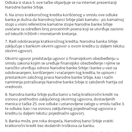
Odluka iz stava 5. ove tačke objavljuje se na internet prezentaciji
Narodne banke Srbije.
6. Na iznos kratkoročnog kredita korišćenog u smislu ove odluke
banka je dužna da Narodnoj banci Srbije plati kamatu - po kamatnoj
stopi u visini referentne kamatne stope Narodne banke Srbije
uvećane za određeni broj procentnih poena koji se utvrđuje zavisno
od tekućih tržišnih i monetarnih kretanja.
7. Radi odobravanja kratkoročnog kredita, Narodna banka Srbije
zaključuje s bankom okvirni ugovor o ovom kreditu (u daljem tekstu:
okvirni ugovor).
Okvirni ugovor predstavlja ugovor o finansijskom obezbeđenju u
smislu zakona kojim se uređuje finansijsko obezbeđenje i njime se
naročito utvrđuju odnosi Narodne banke Srbije i banke u vezi sa
odobravanjem, korišćenjem i vraćanjem tog kredita, te upisom i
prestankom založnog prava Narodne banke Srbije, kao i način
namirenja potraživanja Narodne banke Srbije iz založenih hartija od
vrednosti.
8. Narodna banka Srbije pušta banci u tečaj kratkoročni kredit na
osnovu prethodno zaključenog okvirnog ugovora, dostavljenih
menica iz tačke 25. ove odluke i ustanovljene zaloge u smislu tačke 3.
te odluke, kao i na osnovu zaključenog pojedinačnog ugovora o
kreditu (u daljem tekstu: pojedinačni ugovor).
9. Banka može, pre roka dospeća, Narodnoj banci Srbije vratiti
kratkoročni kredit bez dodatnih troškova za banku.