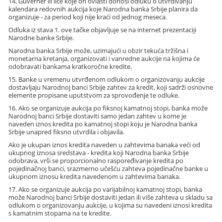
14. Guverner ili lice koje on ovlasti donosi odluku o utvrđivanju
kalendara redovnih aukcija koje Narodna banka Srbije planira da
organizuje - za period koji nije kraći od jednog meseca.
Odluka iz stava 1. ove tačke objavljuje se na internet prezentaciji
Narodne banke Srbije.
Narodna banka Srbije može, uzimajući u obzir tekuća tržišna i
monetarna kretanja, organizovati i vanredne aukcije na kojima će
odobravati bankama kratkoročne kredite.
15. Banke u vremenu utvrđenom odlukom o organizovanju aukcije
dostavljaju Narodnoj banci Srbije zahtev za kredit, koji sadrži osnovne
elemente propisane uputstvom za sprovođenje te odluke.
16. Ako se organizuje aukcija po fiksnoj kamatnoj stopi, banka može
Narodnoj banci Srbije dostaviti samo jedan zahtev u kome je
naveden iznos kredita po kamatnoj stopi koju je Narodna banka
Srbije unapred fiksno utvrdila i objavila.
Ako je ukupan iznos kredita naveden u zahtevima banaka veći od
ukupnog iznosa sredstava - kredita koji Narodna banka Srbije
odobrava, vrši se proporcionalno raspoređivanje kredita po
pojedinačnoj banci, srazmerno učešću zahteva pojedinačne banke u
ukupnom iznosu kredita navedenom u zahtevima banaka.
17. Ako se organizuje aukcija po varijabilnoj kamatnoj stopi, banka
može Narodnoj banci Srbije dostaviti jedan ili više zahteva u skladu sa
odlukom o organizovanju aukcije, u kojima su navedeni iznosi kredita
s kamatnim stopama na te kredite.