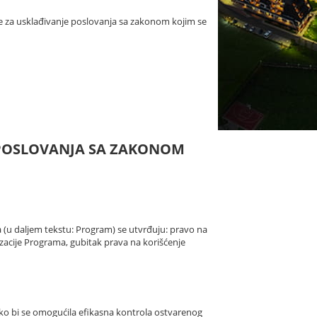
e za usklađivanje poslovanja sa zakonom kojim se
E POSLOVANJA SA ZAKONOM
a (u daljem tekstu: Program) se utvrđuju: pravo na
lizacije Programa, gubitak prava na korišćenje
 kako bi se omogućila efikasna kontrola ostvarenog