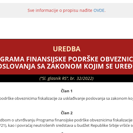
Sve informacije o propisu nađite
OVDE
.
UREDBA
RAMA FINANSIJSKE PODRŠKE OBVEZNICI
OSLOVANJA SA ZAKONOM KOJIM SE UREĐUJ
("Sl. glasnik RS", br. 32/2022)
Član 1
rške obveznicima fiskalizacije za usklađivanje poslovanja sa zakonom kojim
Član 2
edbom o utvrđivanju Programa finansijske podrške obveznicima fiskalizacij
j 95/21), kao i povraćaj neutrošenih sredstava u budžet Republike Srbije vrš