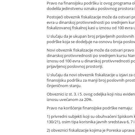
Pravo na finansijsku podršku iz ovog programa ob
dodelila jedinstvenu oznaku poslovnog prostora i
Postojeći obveznik fiskalizacije može da ostvari 
evra u dinarskoj protivvrednosti po srednjem kur
fiskalizovanoj fiskalnoj kasi u iznosu od 100 ev
U slučaju da je ukupan broj prijavljenih poslovnih 
podrške koja se dodeljuje na osnovu broja poslovni
Novi obveznik fiskalizacije može da ostvari pravo
dinarskoj protivvrednosti po srednjem kursu Naro
iznosu od 100 evra u dinarskoj protivvrednosti 
prijavljenoj poslovnoj prostoriji.
U slučaju da novi obveznik fiskalizacije u izjavi 
finansijsku podršku za manji broj poslovnih prost
činjeničnom stanju.
Obveznici iz st. 3. i 5. ovog odeljka koji nisu ev
iznosu uvećanom za 20%.
Pravo na korišćenje finansijske podrške nemaju:
1) privredni subjekti koji su obuhvaćeni Spiskom k
130/21), osim tipa korisnika javnih sredstava 6, 7 i
2) obveznici fiskalizacije kojima je Poreska uprav