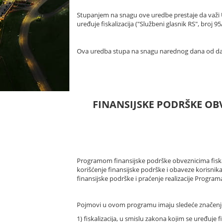
Stupanjem na snagu ove uredbe prestaje da važi 
uređuje fiskalizacija ("Službeni glasnik RS", broj 95
Ova uredba stupa na snagu narednog dana od dana
FINANSIJSKE PODRŠKE OB
Programom finansijske podrške obveznicima fiskali
korišćenje finansijske podrške i obaveze korisnika
finansijske podrške i praćenje realizacije Program
Pojmovi u ovom programu imaju sledeće značenj
1) fiskalizacija, u smislu zakona kojim se uređuje