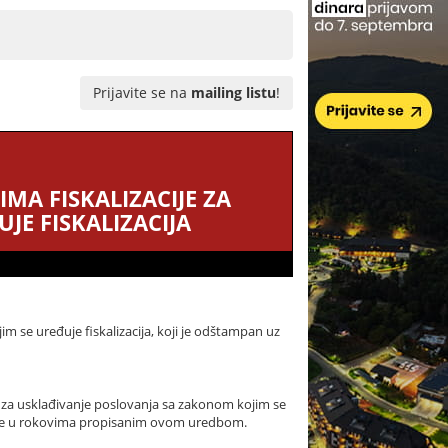
Prijavite se na
mailing listu
!
MA FISKALIZACIJE ZA
E FISKALIZACIJA
 se uređuje fiskalizacija, koji je odštampan uz
e za usklađivanje poslovanja sa zakonom kojim se
iće se u rokovima propisanim ovom uredbom.