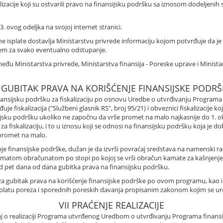
izacije koji su ostvarili pravo na finansijsku podršku sa iznosom dodeljenih s
3. ovog odeljka na svojoj internet stranici.
ne isplate dostavlja Ministarstvu privrede informaciju kojom potvrđuje da je 
njem za svako eventualno odstupanje.
u Ministarstva privrede, Ministarstva finansija - Poreske uprave i Ministars
I GUBITAK PRAVA NA KORIŠĆENJE FINANSIJSKE PODRŠ
 finansijsku podršku za fiskalizaciju po osnovu Uredbe o utvrđivanju Programa
 fiskalizacija ("Službeni glasnik RS", broj 95/21) i obveznici fiskalizacije ko
nsijsku podršku ukoliko ne započnu da vrše promet na malo najkasnije do 1. 
 za fiskalizaciju, i to u iznosu koji se odnosi na finansijsku podršku koja je 
promet na malo.
ćenje finansijske podrške, dužan je da izvrši povraćaj sredstava na namenski
amatom obračunatom po stopi po kojoj se vrši obračun kamate za kašnjenje 
od pet dana od dana gubitka prava na finansijsku podršku.
za gubitak prava na korišćenje finansijske podrške po ovom programu, kao i
aplatu poreza i sporednih poreskih davanja propisanim zakonom kojim se ure
VII PRAĆENJE REALIZACIJE
taj o realizaciji Programa utvrđenog Uredbom o utvrđivanju Programa finansi