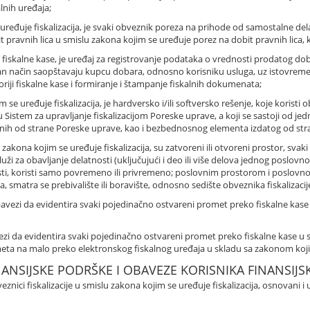
nih uređaja;
e uređuje fiskalizacija, je svaki obveznik poreza na prihode od samostalne d
pravnih lica u smislu zakona kojim se uređuje porez na dobit pravnih lica, k
u fiskalne kase, je uređaj za registrovanje podataka o vrednosti prodatog do
n način saopštavaju kupcu dobara, odnosno korisniku usluga, uz istovremeno
riji fiskalne kase i formiranje i štampanje fiskalnih dokumenata;
 se uređuje fiskalizacija, je hardversko i/ili softversko rešenje, koje koristi o
istem za upravljanje fiskalizacijom Poreske uprave, a koji se sastoji od jedn
enih od strane Poreske uprave, kao i bezbednosnog elementa izdatog od str
 zakona kojim se uređuje fiskalizacija, su zatvoreni ili otvoreni prostor, svak
luži za obavljanje delatnosti (uključujući i deo ili više delova jednog poslovno
nosti, koristi samo povremeno ili privremeno; poslovnim prostorom i poslovno
 smatra se prebivalište ili boravište, odnosno sedište obveznika fiskalizacij
 u obavezi da evidentira svaki pojedinačno ostvareni promet preko fiskalne ka
obavezi da evidentira svaki pojedinačno ostvareni promet preko fiskalne kase 
ta na malo preko elektronskog fiskalnog uređaja u skladu sa zakonom kojim 
NANSIJSKE PODRŠKE I OBAVEZE KORISNIKA FINANSIJS
znici fiskalizacije u smislu zakona kojim se uređuje fiskalizacija, osnovani i