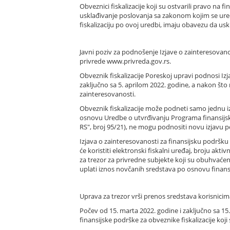
Obveznici fiskalizacije koji su ostvarili pravo na
usklađivanje poslovanja sa zakonom kojim se uređuje
fiskalizaciju po ovoj uredbi, imaju obavezu da usk
Javni poziv za podnošenje Izjave o zainteresovanos
privrede www.privreda.gov.rs.
Obveznik fiskalizacije Poreskoj upravi podnosi Izj
zaključno sa 5. aprilom 2022. godine, a nakon št
zainteresovanosti.
Obveznik fiskalizacije može podneti samo jednu izja
osnovu Uredbe o utvrđivanju Programa finansijske 
RS", broj 95/21), ne mogu podnositi novu izjavu p
Izjava o zainteresovanosti za finansijsku podršku z
će koristiti elektronski fiskalni uređaj, broju ak
za trezor za privredne subjekte koji su obuhvaćen
uplati iznos novčanih sredstava po osnovu finans
Uprava za trezor vrši prenos sredstava korisnicim
Počev od 15. marta 2022. godine i zaključno sa 15
finansijske podrške za obveznike fiskalizacije ko