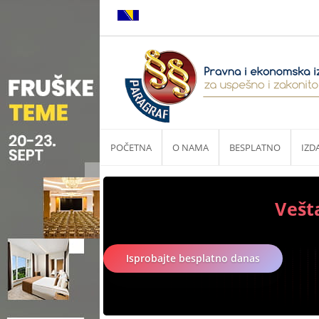
POČETNA
O NAMA
BESPLATNO
IZD
Vešt
Isprobajte besplatno danas