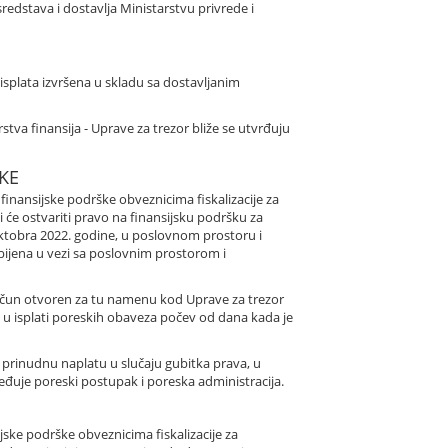
redstava i dostavlja Ministarstvu privrede i
isplata izvršena u skladu sa dostavljanim
tva finansija - Uprave za trezor bliže se utvrđuju
KE
 finansijske podrške obveznicima fiskalizacije za
ji će ostvariti pravo na finansijsku podršku za
oktobra 2022. godine, u poslovnom prostoru i
dobijena u vezi sa poslovnim prostorom i
 račun otvoren za tu namenu kod Uprave za trezor
u isplati poreskih obaveza počev od dana kada je
 prinudnu naplatu u slučaju gubitka prava, u
đuje poreski postupak i poreska administracija.
jske podrške obveznicima fiskalizacije za