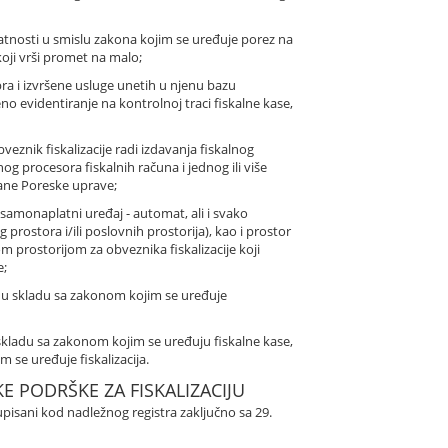
elatnosti u smislu zakona kojim se uređuje porez na
oji vrši promet na malo;
bra i izvršene usluge unetih u njenu bazu
 evidentiranje na kontrolnoj traci fiskalne kase,
bveznik fiskalizacije radi izdavanja fiskalnog
og procesora fiskalnih računa i jednog ili više
ane Poreske uprave;
i samonaplatni uređaj - automat, ali i svako
g prostora i/ili poslovnih prostorija), kao i prostor
m prostorijom za obveznika fiskalizacije koji
e;
se u skladu sa zakonom kojim se uređuje
u skladu sa zakonom kojim se uređuju fiskalne kase,
se uređuje fiskalizacija.
KE PODRŠKE ZA FISKALIZACIJU
 upisani kod nadležnog registra zaključno sa 29.