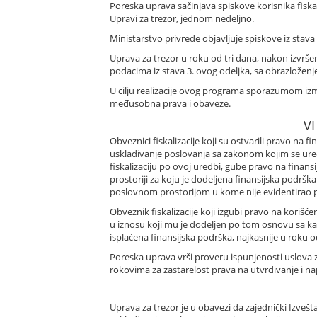
Poreska uprava sačinjava spiskove korisnika fiskal
Upravi za trezor, jednom nedeljno.
Ministarstvo privrede objavljuje spiskove iz stava 
Uprava za trezor u roku od tri dana, nakon izvrše
podacima iz stava 3. ovog odeljka, sa obrazlože
U cilju realizacije ovog programa sporazumom izmeđ
međusobna prava i obaveze.
V
Obveznici fiskalizacije koji su ostvarili pravo na
usklađivanje poslovanja sa zakonom kojim se uređuje
fiskalizaciju po ovoj uredbi, gube pravo na fina
prostoriji za koju je dodeljena finansijska podrška
poslovnom prostorijom u kome nije evidentirao 
Obveznik fiskalizacije koji izgubi pravo na koriš
u iznosu koji mu je dodeljen po tom osnovu sa k
isplaćena finansijska podrška, najkasnije u roku 
Poreska uprava vrši proveru ispunjenosti uslova 
rokovima za zastarelost prava na utvrđivanje i n
Uprava za trezor je u obavezi da zajednički Izveš