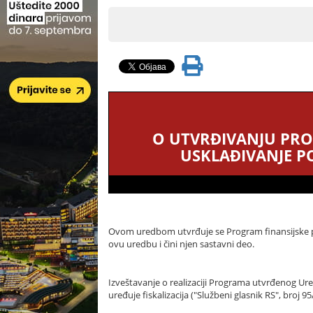
O UTVRĐIVANJU PROG
USKLAĐIVANJE P
Ovom uredbom utvrđuje se Program finansijske pod
ovu uredbu i čini njen sastavni deo.
Izveštavanje o realizaciji Programa utvrđenog Ur
uređuje fiskalizacija ("Službeni glasnik RS", bro