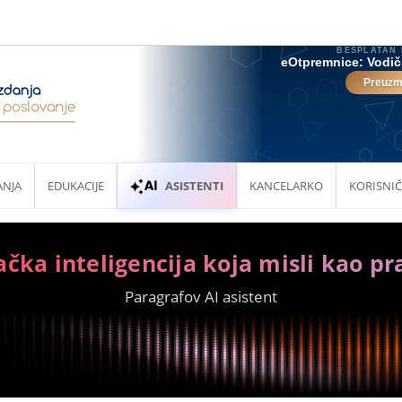
ANJA
EDUKACIJE
ASISTENTI
KANCELARKO
KORISNIČ
ačka inteligencija koja misli kao pr
Paragrafov AI asistent