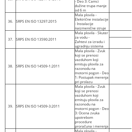
- Deo 3: Čamci
dužine trupa manje
od 6 m
Mala plovila -
Električne instalacije
36.
SRPS EN ISO 13297:2015
- Instalacije
naizmenične struje
Mala plovila - Skuter
za vodu -
37.
SRPS EN ISO 13590:2011
Zahtevi za izradu i
ugradnju sistema
Mala plovila - Zvuk
koji se prenosi
vazduhom koji
emituju plovila za
38.
SRPS EN ISO 14509-1:2011
razonodu na
motorni pogon - Deo
1: Postupak merenja
pri prolazu
Mala plovila - Zvuk
koji se prenosi
vazduhom koji
emituju plovila za
razonodu na
39.
SRPS EN ISO 14509-3:2011
motorni pogon - Deo
3: Ocena zvuka
upotrebom
procedure
proračuna i merenja
Mala plovila -