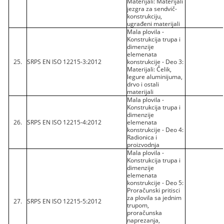
Materijali: Materijali
jezgra za sendvič-
konstrukciju,
ugrađeni materijali
Mala plovila -
Konstrukcija trupa i
dimenzije
elemenata
25.
SRPS EN ISO 12215-3:2012
konstrukcije - Deo 3:
Materijali: Čelik,
legure aluminijuma,
drvo i ostali
materijali
Mala plovila -
Konstrukcija trupa i
dimenzije
26.
SRPS EN ISO 12215-4:2012
elemenata
konstrukcije - Deo 4:
Radionica i
proizvodnja
Mala plovila -
Konstrukcija trupa i
dimenzije
elemenata
konstrukcije - Deo 5:
Proračunski pritisci
za plovila sa jednim
27.
SRPS EN ISO 12215-5:2012
trupom,
proračunska
naprezanja,