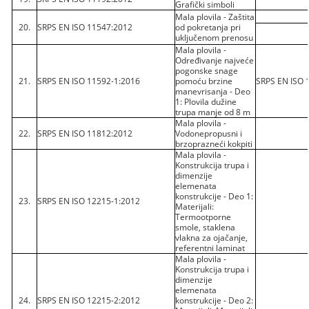
Grafički simboli
Mala plovila - Zaštita
20.
SRPS EN ISO 11547:2012
od pokretanja pri
uključenom prenosu
Mala plovila -
Određivanje najveće
pogonske snage
21.
SRPS EN ISO 11592-1:2016
pomoću brzine
SRPS EN ISO 
manevrisanja - Deo
1: Plovila dužine
trupa manje od 8 m
Mala plovila -
22.
SRPS EN ISO 11812:2012
Vodonepropusni i
brzoprazneći kokpiti
Mala plovila -
Konstrukcija trupa i
dimenzije
elemenata
konstrukcije - Deo 1:
23.
SRPS EN ISO 12215-1:2012
Materijali:
Termootporne
smole, staklena
vlakna za ojačanje,
referentni laminat
Mala plovila -
Konstrukcija trupa i
dimenzije
elemenata
24.
SRPS EN ISO 12215-2:2012
konstrukcije - Deo 2: