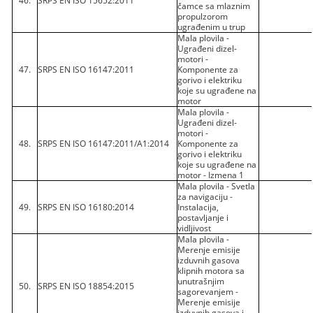
46.
SRPS EN ISO 15652:2011
čamce sa mlaznim
propulzorom
ugrađenim u trup
Mala plovila -
Ugrađeni dizel-
motori -
47.
SRPS EN ISO 16147:2011
Komponente za
gorivo i elektriku
koje su ugrađene na
motor
Mala plovila -
Ugrađeni dizel-
motori -
48.
SRPS EN ISO 16147:2011/A1:2014
Komponente za
gorivo i elektriku
koje su ugrađene na
motor - Izmena 1
Mala plovila - Svetla
za navigaciju -
49.
SRPS EN ISO 16180:2014
Instalacija,
postavljanje i
vidljivost
Mala plovila -
Merenje emisije
izduvnih gasova
klipnih motora sa
unutrašnjim
50.
SRPS EN ISO 18854:2015
sagorevanjem -
Merenje emisije
izduvnih gasova i