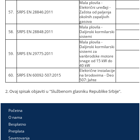
Mala plovila -
Električni uređaji -
57.
SRPS EN 28846:2011
Zaštita od paljenja
okolnih zapaljivih
gasova
Mala plovila -
58.
SRPS EN 28848:2011
Daljinski kormilarski
sistemi
Mala plovila -
Daljinski kormilarski
sistemi za
59.
SRPS EN 29775:2011
vanbrodske motore
snage od 15 kW do
40 kW
Električne instalacije
60.
SRPS EN 60092-507:2015
na brodovima - Deo
507: Jahte
2. Ovaj spisak objaviti u "Službenom glasniku Republike Srbije".
Početna
O nama
Besplatno
Pretplata
Savetovanja