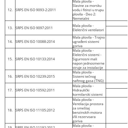
Mala plovila -
Slavine za morsku
12.
SRPS EN ISO 9093-2:2011
vodu i fitinzi u trupu
plovila - Deo 2:
Nemetalni
Mala plovila -
13.
SRPS EN ISO 9097:2011
Električni ventilatori
Mala plovila - Trajno
14.
SRPS EN ISO 10088:2014
ugrađeni sistemi
goriva
Mala plovila -
Električni sistemi -
15.
SRPS EN ISO 10133:2014
Sigurnosni mali
napon jednosmerne
struje za instalacije
Mala plovila -
16.
SRPS EN ISO 10239:2015
Sistemi tečnog
naftnog gasa (TNG)
Mala plovila -
17.
SRPS EN ISO 10592:2011
Hidraulički
kormilarski sistemi
Mala plovila -
Ventilacija prostora
za smeštaj
18.
SRPS EN ISO 11105:2012
benzinskih motora
i/ili rezervoara
goriva
Mala plovila -
19.
SRPS EN ISO 11192:2012