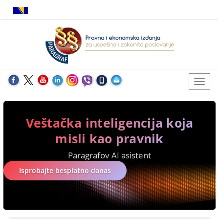
Veštačka inteligencija koja
misli kao pravnik
Paragrafov AI asistent
Isprobajte besplatno danas