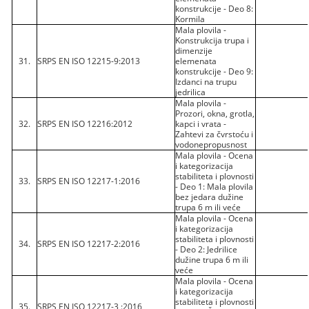
konstrukcije - Deo 8:
Kormila
Mala plovila -
Konstrukcija trupa i
dimenzije
31.
SRPS EN ISO 12215-9:2013
elemenata
konstrukcije - Deo 9:
Izdanci na trupu
jedrilica
Mala plovila -
Prozori, okna, grotla,
32.
SRPS EN ISO 12216:2012
kapci i vrata -
Zahtevi za čvrstoću i
vodonepropusnost
Mala plovila - Ocena
i kategorizacija
stabiliteta i plovnosti
33.
SRPS EN ISO 12217-1:2016
- Deo 1: Mala plovila
bez jedara dužine
trupa 6 m ili veće
Mala plovila - Ocena
i kategorizacija
stabiliteta i plovnosti
34.
SRPS EN ISO 12217-2:2016
- Deo 2: Jedrilice
dužine trupa 6 m ili
veće
Mala plovila - Ocena
i kategorizacija
stabiliteta i plovnosti
35.
SRPS EN ISO 12217-3 :2016