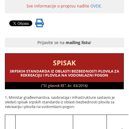
Sve informacije o propisu nađite
OVDE
.
Prijavite se na
mailing listu
!
SPISAK
SRPSKIH STANDARDA IZ OBLASTI BEZBEDNOSTI PLOVILA ZA
REKREACIJU I PLOVILA NA VODOMLAZNI POGON
("Sl. glasnik RS", br. 93/2016)
1. Ministar građevinarstva, saobraćaja i infrastrukture sastavio je
sledeći spisak srpskih standarda iz oblasti bezbednosti plovila za
rekreaciju i plovila na vodomlazni pogon: