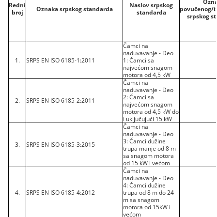
Ozn
Redni
Naslov srpskog
Oznaka srpskog standarda
povučenog/
broj
standarda
srpskog s
Čamci na
naduvavanje - Deo
1.
SRPS EN ISO 6185-1:2011
1: Čamci sa
najvećom snagom
motora od 4,5 kW
Čamci na
naduvavanje - Deo
2: Čamci sa
2.
SRPS EN ISO 6185-2:2011
najvećom snagom
motora od 4,5 kW do
i uključujući 15 kW
Čamci na
naduvavanje - Deo
3: Čamci dužine
3.
SRPS EN ISO 6185-3:2015
trupa manje od 8 m
sa snagom motora
od 15 kW i većom
Čamci na
naduvavanje - Deo
4: Čamci dužine
4.
SRPS EN ISO 6185-4:2012
trupa od 8 m do 24
m sa snagom
motora od 15kW i
većom