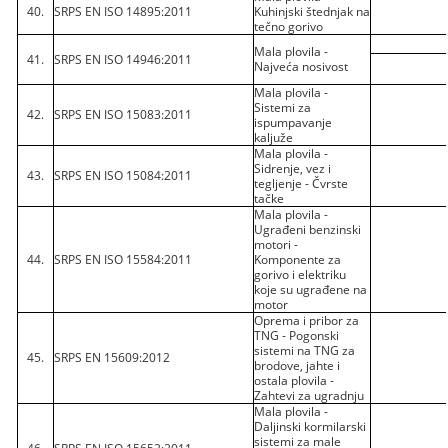
40.
SRPS EN ISO 14895:2011
Kuhinjski štednjak na
tečno gorivo
Mala plovila -
41.
SRPS EN ISO 14946:2011
Najveća nosivost
Mala plovila -
Sistemi za
42.
SRPS EN ISO 15083:2011
ispumpavanje
kaljuže
Mala plovila -
Sidrenje, vez i
43.
SRPS EN ISO 15084:2011
tegljenje - Čvrste
tačke
Mala plovila -
Ugrađeni benzinski
motori -
44.
SRPS EN ISO 15584:2011
Komponente za
gorivo i elektriku
koje su ugrađene na
motor
Oprema i pribor za
TNG - Pogonski
sistemi na TNG za
45.
SRPS EN 15609:2012
brodove, jahte i
ostala plovila -
Zahtevi za ugradnju
Mala plovila -
Daljinski kormilarski
sistemi za male