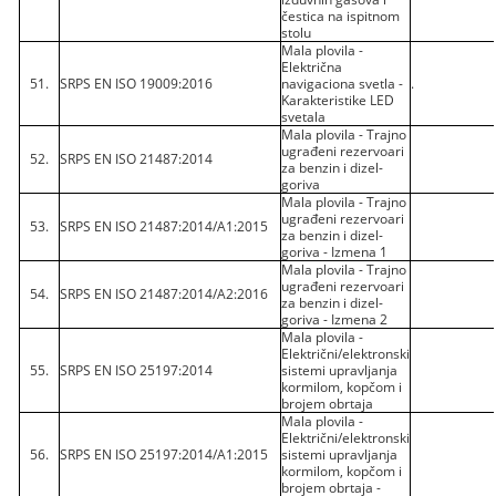
čestica na ispitnom
stolu
Mala plovila -
Električna
51.
SRPS EN ISO 19009:2016
navigaciona svetla -
.
Karakteristike LED
svetala
Mala plovila - Trajno
ugrađeni rezervoari
52.
SRPS EN ISO 21487:2014
za benzin i dizel-
goriva
Mala plovila - Trajno
ugrađeni rezervoari
53.
SRPS EN ISO 21487:2014/A1:2015
za benzin i dizel-
goriva - Izmena 1
Mala plovila - Trajno
ugrađeni rezervoari
54.
SRPS EN ISO 21487:2014/A2:2016
za benzin i dizel-
goriva - Izmena 2
Mala plovila -
Električni/elektronski
55.
SRPS EN ISO 25197:2014
sistemi upravljanja
kormilom, kopčom i
brojem obrtaja
Mala plovila -
Električni/elektronski
56.
SRPS EN ISO 25197:2014/A1:2015
sistemi upravljanja
kormilom, kopčom i
brojem obrtaja -