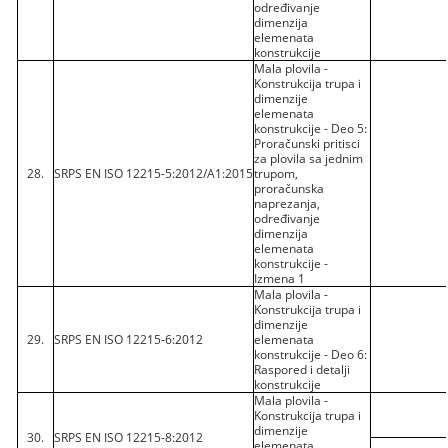
određivanje
dimenzija
elemenata
konstrukcije
Mala plovila -
Konstrukcija trupa i
dimenzije
elemenata
konstrukcije - Deo 5:
Proračunski pritisci
za plovila sa jednim
28.
SRPS EN ISO 12215-5:2012/A1:2015
trupom,
proračunska
naprezanja,
određivanje
dimenzija
elemenata
konstrukcije -
Izmena 1
Mala plovila -
Konstrukcija trupa i
dimenzije
29.
SRPS EN ISO 12215-6:2012
elemenata
konstrukcije - Deo 6:
Raspored i detalji
konstrukcije
Mala plovila -
Konstrukcija trupa i
dimenzije
30.
SRPS EN ISO 12215-8:2012
elemenata