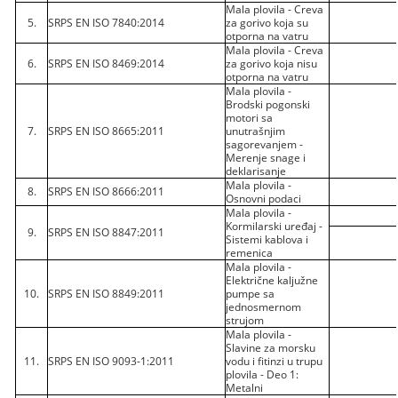
Mala plovila - Creva
5.
SRPS EN ISO 7840:2014
za gorivo koja su
otporna na vatru
Mala plovila - Creva
6.
SRPS EN ISO 8469:2014
za gorivo koja nisu
otporna na vatru
Mala plovila -
Brodski pogonski
motori sa
7.
SRPS EN ISO 8665:2011
unutrašnjim
sagorevanjem -
Merenje snage i
deklarisanje
Mala plovila -
8.
SRPS EN ISO 8666:2011
Osnovni podaci
Mala plovila -
Kormilarski uređaj -
9.
SRPS EN ISO 8847:2011
Sistemi kablova i
remenica
Mala plovila -
Električne kaljužne
10.
SRPS EN ISO 8849:2011
pumpe sa
jednosmernom
strujom
Mala plovila -
Slavine za morsku
11.
SRPS EN ISO 9093-1:2011
vodu i fitinzi u trupu
plovila - Deo 1:
Metalni