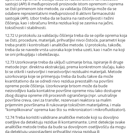
sastojci (
API
) ili međuproizvodi proizvode istom opremom i oprema
se čisti primenom iste metode, za validaciju čišćenja može da se
odabere reprezentativni međuproizvod ili aktivni farmaceutski
sastojak (
API
). Izbor treba da se bazira na rastvorljivosti i težini
čišćenja, kao i obračunu limita rezidua koji se zasniva na jačini,
toksičnosti i stabilnosti.
12.72 U protokolu za validaciju čišćenja treba da se opiše oprema koja
se čisti, procedure, materijali, prihvatljivi nivoi čistoće, parametri koje
treba pratiti i kontrolisati i analitičke metode. U protokolu, takođe,
treba da se navede vrsta uzoraka koje treba uzeti, kao i način na koji
se oni prikupljaju i obeležavaju.
12.73 Uzorkovanje treba da uključi uzimanje brisa, ispiranje ili druge
metode (npr. direktna ekstrakcija), prema konkretnom slučaju, kako
bi se otkrili i rastvorljivi i nerastvorljivi rezidualni materijali. Metode
uzorkovanja koje se primenjuju treba da budu takve da može
kvantitativno da se odredi nivo rezidua preostalih na površini
opreme posle čišćenja. Uzorkovanje brisom može da bude
neizvodljivo kada kontaktne površine opreme nisu lako dostupne
zbog dizajna opreme i/ili procesnih ograničenja (npr. unutrašnje
površine creva, cevi za transfer, rezervoari reaktora sa malim
prijemnim površinama ili rukovanje toksičnim materijalima, i mala
"komplikovana" oprema kao što su mikronizatori i mikrofluidizatori).
12.74 Treba koristiti validirane analitičke metode koji su dovoljno
osetljive da detektuju rezidue ili kontaminante. Limit detekcije svake
analitičke metode treba da bude sa dovoljnom osetljivošću da mogu
da detektuju uspostavljeni prihvatljivi nivoa rezidua ili