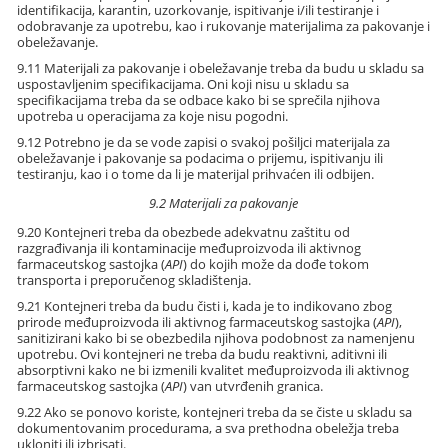
identifikacija, karantin, uzorkovanje, ispitivanje i/ili testiranje i
odobravanje za upotrebu, kao i rukovanje materijalima za pakovanje i
obeležavanje.
9.11 Materijali za pakovanje i obeležavanje treba da budu u skladu sa
uspostavljenim specifikacijama. Oni koji nisu u skladu sa
specifikacijama treba da se odbace kako bi se sprečila njihova
upotreba u operacijama za koje nisu pogodni.
9.12 Potrebno je da se vode zapisi o svakoj pošiljci materijala za
obeležavanje i pakovanje sa podacima o prijemu, ispitivanju ili
testiranju, kao i o tome da li je materijal prihvaćen ili odbijen.
9.2 Materijali za pakovanje
9.20 Kontejneri treba da obezbede adekvatnu zaštitu od
razgrađivanja ili kontaminacije međuproizvoda ili aktivnog
farmaceutskog sastojka (
API
) do kojih može da dođe tokom
transporta i preporučenog skladištenja.
9.21 Kontejneri treba da budu čisti i, kada je to indikovano zbog
prirode međuproizvoda ili aktivnog farmaceutskog sastojka (
API
),
sanitizirani kako bi se obezbedila njihova podobnost za namenjenu
upotrebu. Ovi kontejneri ne treba da budu reaktivni, aditivni ili
absorptivni kako ne bi izmenili kvalitet međuproizvoda ili aktivnog
farmaceutskog sastojka (
API
) van utvrđenih granica.
9.22 Ako se ponovo koriste, kontejneri treba da se čiste u skladu sa
dokumentovanim procedurama, a sva prethodna obeležja treba
ukloniti ili izbrisati.