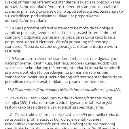
svakog primarnog referentnog standarda u skladu sa preporukama
dobavljača/proizvođača. Primarni referentni standardi nabavljeni iz
zvanično priznatog izvora se obično upotrebljavaju bez testiranja ako
su uskladišteni pod uslovima u skladu sa preporukama
dobavljača/proizvođača.
11.18 Kada primarni referentni standard ne može da se dobije iz
zvanično priznatog izvora, treba da se uspostavi "interni primarni
standard". Odgovarajuće testiranje treba da se izvrši kako bi se u
potpunosti odredili identitet i čistoća primarnog referentnog
standarda. Treba da se vodi odgovarajuća dokumentacija o ovom
testiranju.
11.19 Sekundarni referentni standardi treba da se na odgovarajući
način pripreme, identifikuju, testiraju, odobre i čuvaju. Podobnost
svake serije sekundarnog referentnog standarda treba da se odredi
pre prve upotrebe i to poređenjem sa primarnim referentnim
standardom. Svaku seriju sekundarnog referentnog standarda treba
periodično rekvalifikovati u skladu sa pisanim protokolom.
11.2 Testiranje međuproizvoda i aktivnih farmaceutskih sastojaka (API)
11.20 Za svaku seriju međuproizvoda i aktivnog farmaceutskog
sastojka (
API
), treba da se sprovedu odgovarajući laboratorijski
testovi kako bi se odredila usklađenost sa specifikacijama.
11.21 Za svaki aktivni farmaceutski sastojak (
API
) po pravilu treba da
se uspostavi profil nečistoća koji opisuje identifikovane i
neidentifikovane nečistoće prisutne u tipičnoj seriji proizvedenoj
specifičnim kontrolisanim proizvodnim procesom. Profil nečistoća