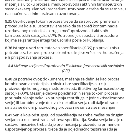
materijala u toku procesa, međuproizvoda i aktivnih farmaceutskih
sastojaka (
API
). Planovi i procedure uzorkovanja treba da se zasnivaju
na naučno validnim praksama uzorkovanja.
8.35 Uzorkovanje tokom procesa treba da se sprovodi primenom
procedura koje su uspostavljene tako da se spreči kontaminacija
uzorkovanog materijala i drugih međuproizvoda ili aktivnih
farmaceutskih sastojaka (
API
). Potrebno je uspostaviti procedure
kojima se garantuje integritet uzoraka posle prikupljanja.
8.36 Istrage u vezi rezultata van specifikacija (
OOS
) po pravilu nisu
potrebne za testove procesne kontrole koji se vrše u svrhu praćenja
i/ili prilagođavanja procesa.
8.4 Mešanje serija međuproizvoda ili aktivnih farmaceutskih sastojaka
(API)
8.40 Za potrebe ovog dokumenta, mešanje se definiše kao proces
kombinovanja materijala u okviru iste specifikacije, a u cilju
proizvodnje homogenog međuproizvoda ili aktivnog farmaceutskog
sastojka (
API
). Mešanje delova pojedinačnih serija tokom procesa
(npr. sakupljanje nekoliko punjenja centrifuge iz jedne kristalizacione
serije) ili kombinovanje delova iz nekoliko serija radi dalje obrade
smatra se delom proizvodnog procesa i ne smatra se mešanjem.
8.41 Serije koje odstupaju od specifikacija ne treba mešati sa drugim
serijama u cilju postizanja zahteva specifikacija. Svaka serija koja je u
sastavu mešavine treba da je pre mešanja proizvedena primenom
uspostavljenog procesa, treba da je pojedinačno testirana i da je