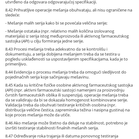
utvrđeno da odgovara odgovarajućoj specifikaciji.
8.42 Prihvatljive operacije mešanja obuhvataju, ali nisu ograničene na
sledeće:
- Mešanje malih serija kako bi se povećala veličina serije;
- Mešanje ostataka (npr. relativno malih količina izolovanog
materijala) iz serija istog međuproizvoda ili aktivnog farmaceutskog
sastojka (
API
) u cilju formiranja jedne serije.
8.43 Procesi mešanja treba adekvatno da se kontrolišu i
dokumentuju, a serija dobijena mešanjem treba da se testira u
pogledu usklađenosti sa uspostavljenim specifikacijama, kada je to
primenljivo.
8.44 Evidencija o procesu mešanja treba da omogući sledljivost do
pojedinačnih serija koje sačinjavaju mešavinu.
8.45 Kada su kritične fizičke osobine aktivnog farmaceutskog sastojka
(
API
) (npr. aktivni farmaceutski sastojci namenjeni za proizvodnju
čvrstih farmaceutskih oblika ili suspenzija), operacije mešanja treba
da se validiraju da bi se dokazala homogenost kombinovane serije.
Validacija treba da obuhvati testiranje kritičnih osobina (npr.
distribucija veličine čestica, zapreminska težina i nasipna gustina) na
koje proces mešanja može da utiče.
8.46 Ako mešanje može štetno da deluje na stabilnost, potrebno je
izvršiti testiranje stabilnosti finalnih mešanih serija.
8.47 Određivanje roka trajanja ili datuma ponovnog testiranja