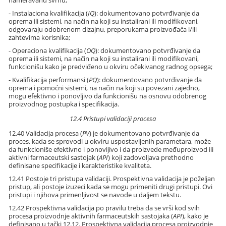
nameravanu svrhu;
- Instalaciona kvalifikacija (
IQ
): dokumentovano potvrđivanje da
oprema ili sistemi, na način na koji su instalirani ili modifikovani,
odgovaraju odobrenom dizajnu, preporukama proizvođača i/ili
zahtevima korisnika;
- Operaciona kvalifikacija (
OQ
): dokumentovano potvrđivanje da
oprema ili sistemi, na način na koji su instalirani ili modifikovani,
funkcionišu kako je predviđeno u okviru očekivanog radnog opsega;
- Kvalifikacija performansi (
PQ
): dokumentovano potvrđivanje da
oprema i pomoćni sistemi, na način na koji su povezani zajedno,
mogu efektivno i ponovljivo da funkcionišu na osnovu odobrenog
proizvodnog postupka i specifikacija.
12.4 Pristupi validaciji procesa
12.40 Validacija procesa (
PV
) je dokumentovano potvrđivanje da
proces, kada se sprovodi u okviru uspostavljenih parametara, može
da funkcioniše efektivno i ponovljivo i da proizvede međuproizvod ili
aktivni farmaceutski sastojak (
API
) koji zadovoljava prethodno
definisane specifikacije i karakteristike kvaliteta.
12.41 Postoje tri pristupa validaciji. Prospektivna validacija je poželjan
pristup, ali postoje izuzeci kada se mogu primeniti drugi pristupi. Ovi
pristupi i njihova primenljivost se navode u daljem tekstu.
12.42 Prospektivna validacija po pravilu treba da se vrši kod svih
procesa proizvodnje aktivnih farmaceutskih sastojaka (
API
), kako je
definisano u tački 12.12. Prospektivna validacija procesa proizvodnje