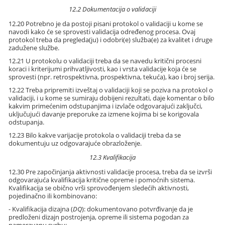
12.2 Dokumentacija o validaciji
12.20 Potrebno je da postoji pisani protokol o validaciji u kome se
navodi kako će se sprovesti validacija određenog procesa. Ovaj
protokol treba da pregleda(ju) i odobri(e) služba(e) za kvalitet i druge
zadužene službe.
12.21 U protokolu o validaciji treba da se navedu kritični procesni
koraci i kriterijumi prihvatljivosti, kao i vrsta validacije koja će se
sprovesti (npr. retrospektivna, prospektivna, tekuća), kao i broj serija.
12.22 Treba pripremiti izveštaj o validaciji koji se poziva na protokol o
validaciji, i u kome se sumiraju dobijeni rezultati, daje komentar o bilo
kakvim primećenim odstupanjima i izvlače odgovarajući zaključci,
uključujući davanje preporuke za izmene kojima bi se korigovala
odstupanja.
12.23 Bilo kakve varijacije protokola o validaciji treba da se
dokumentuju uz odgovarajuće obrazloženje.
12.3 Kvalifikacija
12.30 Pre započinjanja aktivnosti validacije procesa, treba da se izvrši
odgovarajuća kvalifikacija kritične opreme i pomoćnih sistema.
Kvalifikacija se obično vrši sprovođenjem sledećih aktivnosti,
pojedinačno ili kombinovano:
- Kvalifikacija dizajna (
DQ
): dokumentovano potvrđivanje da je
predloženi dizajn postrojenja, opreme ili sistema pogodan za