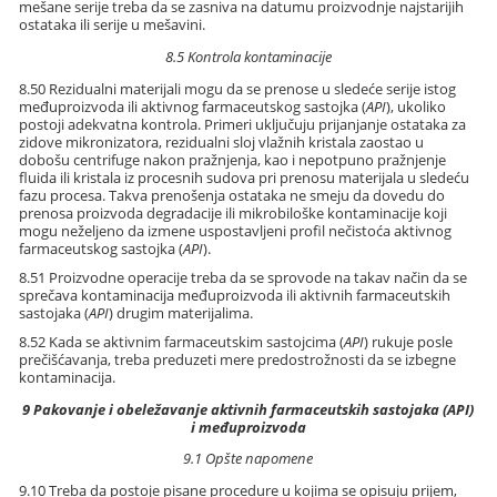
mešane serije treba da se zasniva na datumu proizvodnje najstarijih
ostataka ili serije u mešavini.
8.5 Kontrola kontaminacije
8.50 Rezidualni materijali mogu da se prenose u sledeće serije istog
međuproizvoda ili aktivnog farmaceutskog sastojka (
API
), ukoliko
postoji adekvatna kontrola. Primeri uključuju prijanjanje ostataka za
zidove mikronizatora, rezidualni sloj vlažnih kristala zaostao u
dobošu centrifuge nakon pražnjenja, kao i nepotpuno pražnjenje
fluida ili kristala iz procesnih sudova pri prenosu materijala u sledeću
fazu procesa. Takva prenošenja ostataka ne smeju da dovedu do
prenosa proizvoda degradacije ili mikrobiloške kontaminacije koji
mogu neželjeno da izmene uspostavljeni profil nečistoća aktivnog
farmaceutskog sastojka (
API
).
8.51 Proizvodne operacije treba da se sprovode na takav način da se
sprečava kontaminacija međuproizvoda ili aktivnih farmaceutskih
sastojaka (
API
) drugim materijalima.
8.52 Kada se aktivnim farmaceutskim sastojcima (
API
) rukuje posle
prečišćavanja, treba preduzeti mere predostrožnosti da se izbegne
kontaminacija.
9 Pakovanje i obeležavanje aktivnih farmaceutskih sastojaka (API)
i međuproizvoda
9.1 Opšte napomene
9.10 Treba da postoje pisane procedure u kojima se opisuju prijem,