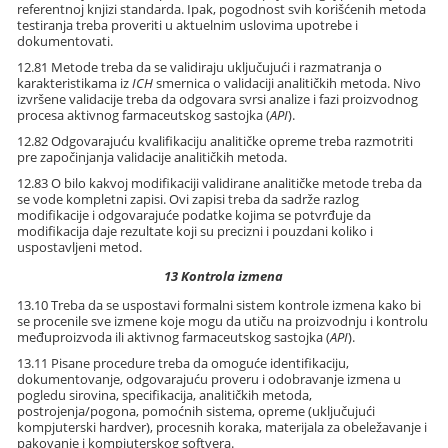
referentnoj knjizi standarda. Ipak, pogodnost svih korišćenih metoda
testiranja treba proveriti u aktuelnim uslovima upotrebe i
dokumentovati.
12.81 Metode treba da se validiraju uključujući i razmatranja o
karakteristikama iz
ICH
smernica o validaciji analitičkih metoda. Nivo
izvršene validacije treba da odgovara svrsi analize i fazi proizvodnog
procesa aktivnog farmaceutskog sastojka (
API
).
12.82 Odgovarajuću kvalifikaciju analitičke opreme treba razmotriti
pre započinjanja validacije analitičkih metoda.
12.83 O bilo kakvoj modifikaciji validirane analitičke metode treba da
se vode kompletni zapisi. Ovi zapisi treba da sadrže razlog
modifikacije i odgovarajuće podatke kojima se potvrđuje da
modifikacija daje rezultate koji su precizni i pouzdani koliko i
uspostavljeni metod.
13 Kontrola izmena
13.10 Treba da se uspostavi formalni sistem kontrole izmena kako bi
se procenile sve izmene koje mogu da utiču na proizvodnju i kontrolu
međuproizvoda ili aktivnog farmaceutskog sastojka (
API
).
13.11 Pisane procedure treba da omoguće identifikaciju,
dokumentovanje, odgovarajuću proveru i odobravanje izmena u
pogledu sirovina, specifikacija, analitičkih metoda,
postrojenja/pogona, pomoćnih sistema, opreme (uključujući
kompjuterski hardver), procesnih koraka, materijala za obeležavanje i
pakovanje i kompjuterskog softvera.