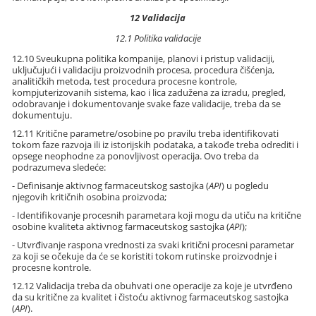
12 Validacija
12.1 Politika validacije
12.10 Sveukupna politika kompanije, planovi i pristup validaciji,
uključujući i validaciju proizvodnih procesa, procedura čišćenja,
analitičkih metoda, test procedura procesne kontrole,
kompjuterizovanih sistema, kao i lica zadužena za izradu, pregled,
odobravanje i dokumentovanje svake faze validacije, treba da se
dokumentuju.
12.11 Kritične parametre/osobine po pravilu treba identifikovati
tokom faze razvoja ili iz istorijskih podataka, a takođe treba odrediti i
opsege neophodne za ponovljivost operacija. Ovo treba da
podrazumeva sledeće:
- Definisanje aktivnog farmaceutskog sastojka (
API
) u pogledu
njegovih kritičnih osobina proizvoda;
- Identifikovanje procesnih parametara koji mogu da utiču na kritične
osobine kvaliteta aktivnog farmaceutskog sastojka (
API
);
- Utvrđivanje raspona vrednosti za svaki kritični procesni parametar
za koji se očekuje da će se koristiti tokom rutinske proizvodnje i
procesne kontrole.
12.12 Validacija treba da obuhvati one operacije za koje je utvrđeno
da su kritične za kvalitet i čistoću aktivnog farmaceutskog sastojka
(
API
).