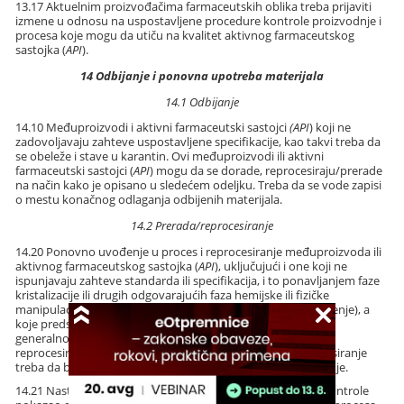
13.17 Aktuelnim proizvođačima farmaceutskih oblika treba prijaviti
izmene u odnosu na uspostavljene procedure kontrole proizvodnje i
procesa koje mogu da utiču na kvalitet aktivnog farmaceutskog
sastojka (
API
).
14 Odbijanje i ponovna upotreba materijala
14.1 Odbijanje
14.10 Međuproizvodi i aktivni farmaceutski sastojci
(API
) koji ne
zadovoljavaju zahteve uspostavljene specifikacije, kao takvi treba da
se obeleže i stave u karantin. Ovi međuproizvodi ili aktivni
farmaceutski sastojci (
API
) mogu da se dorade, reprocesiraju/prerade
na način kako je opisano u sledećem odeljku. Treba da se vode zapisi
o mestu konačnog odlaganja odbijenih materijala.
14.2 Prerada/reprocesiranje
14.20 Ponovno uvođenje u proces i reprocesiranje međuproizvoda ili
aktivnog farmaceutskog sastojka (
API
), uključujući i one koji ne
ispunjavaju zahteve standarda ili specifikacija, i to ponavljanjem faze
kristalizacije ili drugih odgovarajućih faza hemijske ili fizičke
manipulacije (npr. destilacija, filtracija, hromatografija, mlevenje), a
koje predstavljaju deo uspostavljenog procesa proizvodnje,
generalno se smatra prihvatljivim. Međutim, ako se takvo
reprocesiranje koristi za veći broj serija, onda takvo reprocesiranje
treba da bude sastavni deo standardnog procesa proizvodnje.
14.21 Nastavak procesne faze, nakon što je test procesne kontrole