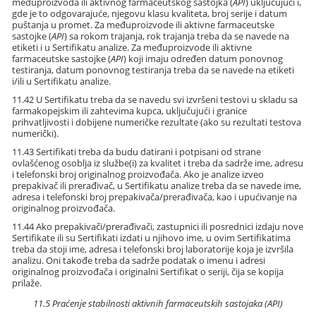
međuproizvoda ili aktivnog farmaceutskog sastojka (
API
) uključujući i,
gde je to odgovarajuće, njegovu klasu kvaliteta, broj serije i datum
puštanja u promet. Za međuproizvode ili aktivne farmaceutske
sastojke (
API
) sa rokom trajanja, rok trajanja treba da se navede na
etiketi i u Sertifikatu analize. Za međuproizvode ili aktivne
farmaceutske sastojke (
API
) koji imaju određen datum ponovnog
testiranja, datum ponovnog testiranja treba da se navede na etiketi
i/ili u Sertifikatu analize.
11.42 U Sertifikatu treba da se navedu svi izvršeni testovi u skladu sa
farmakopejskim ili zahtevima kupca, uključujući i granice
prihvatljivosti i dobijene numeričke rezultate (ako su rezultati testova
numerički).
11.43 Sertifikati treba da budu datirani i potpisani od strane
ovlašćenog osoblja iz službe(i) za kvalitet i treba da sadrže ime, adresu
i telefonski broj originalnog proizvođača. Ako je analize izveo
prepakivač ili prerađivač, u Sertifikatu analize treba da se navede ime,
adresa i telefonski broj prepakivača/prerađivača, kao i upućivanje na
originalnog proizvođača.
11.44 Ako prepakivači/prerađivači, zastupnici ili posrednici izdaju nove
Sertifikate ili su Sertifikati izdati u njihovo ime, u ovim Sertifikatima
treba da stoji ime, adresa i telefonski broj laboratorije koja je izvršila
analizu. Oni takođe treba da sadrže podatak o imenu i adresi
originalnog proizvođača i originalni Sertifikat o seriji, čija se kopija
prilaže.
11.5 Praćenje stabilnosti aktivnih farmaceutskih sastojaka (API)