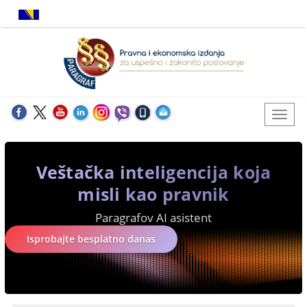
Veštačka inteligencija koja
misli kao pravnik
Paragrafov AI asistent
Isprobajte besplatno danas