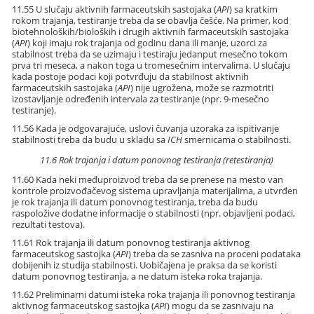
11.55 U slučaju aktivnih farmaceutskih sastojaka (
API
) sa kratkim
rokom trajanja, testiranje treba da se obavlja češće. Na primer, kod
biotehnoloških/bioloških i drugih aktivnih farmaceutskih sastojaka
(
API
) koji imaju rok trajanja od godinu dana ili manje, uzorci za
stabilnost treba da se uzimaju i testiraju jedanput mesečno tokom
prva tri meseca, a nakon toga u tromesečnim intervalima. U slučaju
kada postoje podaci koji potvrđuju da stabilnost aktivnih
farmaceutskih sastojaka (
API
) nije ugrožena, može se razmotriti
izostavljanje određenih intervala za testiranje (npr. 9-mesečno
testiranje).
11.56 Kada je odgovarajuće, uslovi čuvanja uzoraka za ispitivanje
stabilnosti treba da budu u skladu sa
ICH
smernicama o stabilnosti.
11.6 Rok trajanja i datum ponovnog testiranja (retestiranja)
11.60 Kada neki međuproizvod treba da se prenese na mesto van
kontrole proizvođačevog sistema upravljanja materijalima, a utvrđen
je rok trajanja ili datum ponovnog testiranja, treba da budu
raspoložive dodatne informacije o stabilnosti (npr. objavljeni podaci,
rezultati testova).
11.61 Rok trajanja ili datum ponovnog testiranja aktivnog
farmaceutskog sastojka (
API
) treba da se zasniva na proceni podataka
dobijenih iz studija stabilnosti. Uobičajena je praksa da se koristi
datum ponovnog testiranja, a ne datum isteka roka trajanja.
11.62 Preliminarni datumi isteka roka trajanja ili ponovnog testiranja
aktivnog farmaceutskog sastojka (
API
) mogu da se zasnivaju na