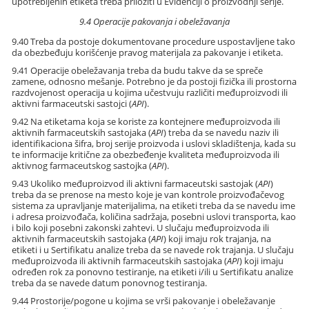
upotrebljenih etiketa treba priložiti u Evidenciji o proizvodnji serije.
9.4 Operacije pakovanja i obeležavanja
9.40 Treba da postoje dokumentovane procedure uspostavljene tako
da obezbeđuju korišćenje pravog materijala za pakovanje i etiketa.
9.41 Operacije obeležavanja treba da budu takve da se spreče
zamene, odnosno mešanje. Potrebno je da postoji fizička ili prostorna
razdvojenost operacija u kojima učestvuju različiti međuproizvodi ili
aktivni farmaceutski sastojci (
API
).
9.42 Na etiketama koja se koriste za kontejnere međuproizvoda ili
aktivnih farmaceutskih sastojaka (
API
) treba da se navedu naziv ili
identifikaciona šifra, broj serije proizvoda i uslovi skladištenja, kada su
te informacije kritične za obezbeđenje kvaliteta međuproizvoda ili
aktivnog farmaceutskog sastojka (
API
).
9.43 Ukoliko međuproizvod ili aktivni farmaceutski sastojak (
API
)
treba da se prenose na mesto koje je van kontrole proizvođačevog
sistema za upravljanje materijalima, na etiketi treba da se navedu ime
i adresa proizvođača, količina sadržaja, posebni uslovi transporta, kao
i bilo koji posebni zakonski zahtevi. U slučaju međuproizvoda ili
aktivnih farmaceutskih sastojaka (
API
) koji imaju rok trajanja, na
etiketi i u Sertifikatu analize treba da se navede rok trajanja. U slučaju
međuproizvoda ili aktivnih farmaceutskih sastojaka (
API
) koji imaju
određen rok za ponovno testiranje, na etiketi i/ili u Sertifikatu analize
treba da se navede datum ponovnog testiranja.
9.44 Prostorije/pogone u kojima se vrši pakovanje i obeležavanje