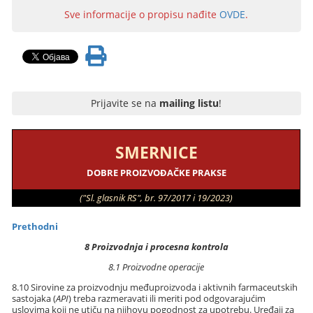
Sve informacije o propisu nađite
OVDE
.
Prijavite se na
mailing listu
!
SMERNICE
DOBRE PROIZVOĐAČKE PRAKSE
("Sl. glasnik RS", br. 97/2017 i 19/2023)
Prethodni
8 Proizvodnja i procesna kontrola
8.1 Proizvodne operacije
8.10 Sirovine za proizvodnju međuproizvoda i aktivnih farmaceutskih
sastojaka (
API
) treba razmeravati ili meriti pod odgovarajućim
uslovima koji ne utiču na njihovu pogodnost za upotrebu. Uređaji za