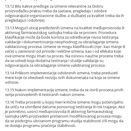
13.12 Bilo kakve predloge za izmene relevantne za Dobru
proizvođačku praksu treba da sastave, pregledaju i odobre
odgovarajuće organizacione službe, a služba(e) za kvalitet treba da ih
pregleda(ju) i odobri(e).
13.13 Mogući uticaj predloženih izmena na kvalitet međuproizvoda ili
aktivnog farmaceutskog sastojka treba da se proceni. Procedura
klasifikacije može da bude korisna za određivanje nivoa testiranja,
validacije i dokumentovanja neophodnog za obrazlaganje izmena
validacionog procesa. Izmene se mogu klasifikovati (npr. kao manje ili
veće) u zavisnosti od prirode i veličine izmena, kao i od efekata koje
ove izmene mogu imati na proces. Na osnovu naučne procene treba
da se odredi koja dodatna testiranja i studije validacije su
odgovarajuće za obrazlaganje izmene validiranog procesa.
13.14 Prilikom implementacije odobrenih izmena, treba preduzeti
mere koje će obezbedi reviziju svih dokumenata na koja se izmene
odnose.
13.15 Nakon implementacije izmene, treba da se izvrši procena prvih
serija proizvedenih ili testiranih nakon izmene.
13.16 Treba proceniti u kojoj meri kritične izmene mogu potencijalno
da utiču na utvrđene datume ponovnog testiranja ili rok trajanja. Ako
je potrebno, uzorci međuproizvoda ili aktivnog farmaceutskog
sastojka (
API
) proizvedeni primenom modifikovanog procesa mogu
da se podvrgnu ubrzanom programu studija stabilnosti i/ili mogu da
se dodaju programu praćenja stabilnosti.