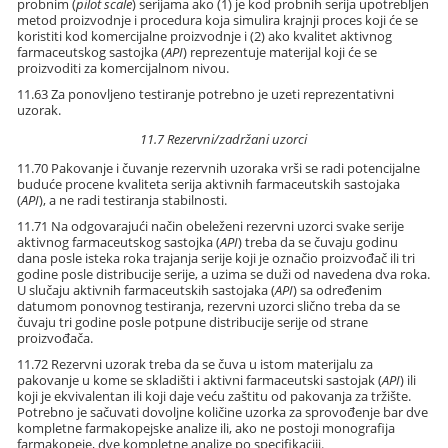
probnim (
pilot scale
) serijama ako (1) je kod probnih serija upotrebljen
metod proizvodnje i procedura koja simulira krajnji proces koji će se
koristiti kod komercijalne proizvodnje i (2) ako kvalitet aktivnog
farmaceutskog sastojka (
API
) reprezentuje materijal koji će se
proizvoditi za komercijalnom nivou.
11.63 Za ponovljeno testiranje potrebno je uzeti reprezentativni
uzorak.
11.7 Rezervni/zadržani uzorci
11.70 Pakovanje i čuvanje rezervnih uzoraka vrši se radi potencijalne
buduće procene kvaliteta serija aktivnih farmaceutskih sastojaka
(
API
), a ne radi testiranja stabilnosti.
11.71 Na odgovarajući način obeleženi rezervni uzorci svake serije
aktivnog farmaceutskog sastojka (
API
) treba da se čuvaju godinu
dana posle isteka roka trajanja serije koji je označio proizvođač ili tri
godine posle distribucije serije, a uzima se duži od navedena dva roka.
U slučaju aktivnih farmaceutskih sastojaka (
API
) sa određenim
datumom ponovnog testiranja, rezervni uzorci slično treba da se
čuvaju tri godine posle potpune distribucije serije od strane
proizvođača.
11.72 Rezervni uzorak treba da se čuva u istom materijalu za
pakovanje u kome se skladišti i aktivni farmaceutski sastojak (
API
) ili
koji je ekvivalentan ili koji daje veću zaštitu od pakovanja za tržište.
Potrebno je sačuvati dovoljne količine uzorka za sprovođenje bar dve
kompletne farmakopejske analize ili, ako ne postoji monografija
farmakopeje, dve kompletne analize po specifikaciji.