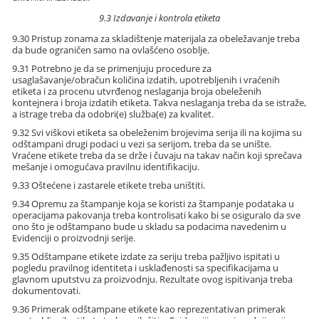
9.3 Izdavanje i kontrola etiketa
9.30 Pristup zonama za skladištenje materijala za obeležavanje treba
da bude ograničen samo na ovlašćeno osoblje.
9.31 Potrebno je da se primenjuju procedure za
usaglašavanje/obračun količina izdatih, upotrebljenih i vraćenih
etiketa i za procenu utvrđenog neslaganja broja obeleženih
kontejnera i broja izdatih etiketa. Takva neslaganja treba da se istraže,
a istrage treba da odobri(e) služba(e) za kvalitet.
9.32 Svi viškovi etiketa sa obeleženim brojevima serija ili na kojima su
odštampani drugi podaci u vezi sa serijom, treba da se unište.
Vraćene etikete treba da se drže i čuvaju na takav način koji sprečava
mešanje i omogućava pravilnu identifikaciju.
9.33 Oštećene i zastarele etikete treba uništiti.
9.34 Opremu za štampanje koja se koristi za štampanje podataka u
operacijama pakovanja treba kontrolisati kako bi se osiguralo da sve
ono što je odštampano bude u skladu sa podacima navedenim u
Evidenciji o proizvodnji serije.
9.35 Odštampane etikete izdate za seriju treba pažljivo ispitati u
pogledu pravilnog identiteta i usklađenosti sa specifikacijama u
glavnom uputstvu za proizvodnju. Rezultate ovog ispitivanja treba
dokumentovati.
9.36 Primerak odštampane etikete kao reprezentativan primerak