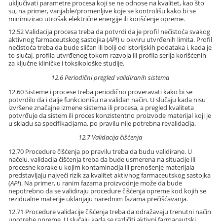
uključivati parametre procesa koji se ne odnose na kvalitet, kao što
su, na primer, varijable/promenljive koje se kontrolišu kako bi se
minimizirao utrošak električne energije ili korišćenje opreme.
12.52 Validacija procesa treba da potvrdi da je profil nečistoća svakog
aktivnog farmaceutskog sastojka (
API
) u okviru utvrđenih limita. Profil
nečistoća treba da bude sličan ili bolji od istorijskih podataka i, kada je
to slučaj, profila utvrđenog tokom razvoja ili profila serija korišćenih
za ključne kliničke i toksikološke studije.
12.6 Periodični pregled validiranih sistema
12.60 Sisteme i procese treba periodično proveravati kako bi se
potvrdilo da i dalje funkcionišu na validan način. U slučaju kada nisu
izvršene značajne izmene sistema ili procesa, a pregled kvaliteta
potvrđuje da sistem ili proces konzistentno proizvode materijal koji je
u skladu sa specifikacijama, po pravilu nije potrebna revalidacija.
12.7 Validacija čišćenja
12.70 Procedure čišćenja po pravilu treba da budu validirane. U
načelu, validacija čišćenja treba da bude usmerena na situacije ili
procesne korake u kojim kontaminacija ili prenošenje materijala
predstavljaju najveći rizik za kvalitet aktivnog farmaceutskog sastojka
(
API
). Na primer, u ranim fazama proizvodnje može da bude
nepotrebno da se validiraju procedure čišćenja opreme kod kojih se
rezidualne materije uklanjaju narednim fazama prečišćavanja.
12.71 Procedure validacije čišćenja treba da odražavaju trenutni način
upotrebe opreme. U slučaju kada se različiti aktivni farmaceutski