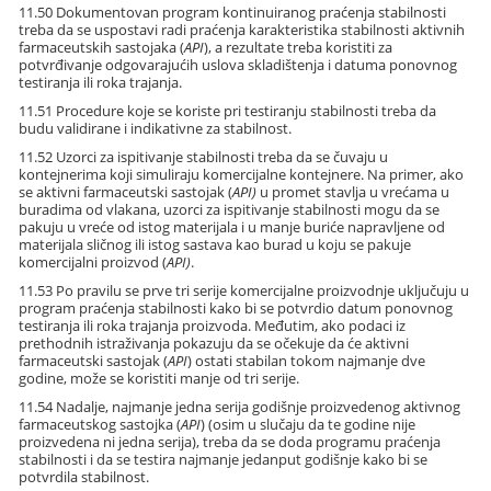
11.50 Dokumentovan program kontinuiranog praćenja stabilnosti
treba da se uspostavi radi praćenja karakteristika stabilnosti aktivnih
farmaceutskih sastojaka (
API
), a rezultate treba koristiti za
potvrđivanje odgovarajućih uslova skladištenja i datuma ponovnog
testiranja ili roka trajanja.
11.51 Procedure koje se koriste pri testiranju stabilnosti treba da
budu validirane i indikativne za stabilnost.
11.52 Uzorci za ispitivanje stabilnosti treba da se čuvaju u
kontejnerima koji simuliraju komercijalne kontejnere. Na primer, ako
se aktivni farmaceutski sastojak (
API)
u promet stavlja u vrećama u
buradima od vlakana, uzorci za ispitivanje stabilnosti mogu da se
pakuju u vreće od istog materijala i u manje buriće napravljene od
materijala sličnog ili istog sastava kao burad u koju se pakuje
komercijalni proizvod (
API)
.
11.53 Po pravilu se prve tri serije komercijalne proizvodnje uključuju u
program praćenja stabilnosti kako bi se potvrdio datum ponovnog
testiranja ili roka trajanja proizvoda. Međutim, ako podaci iz
prethodnih istraživanja pokazuju da se očekuje da će aktivni
farmaceutski sastojak (
API
) ostati stabilan tokom najmanje dve
godine, može se koristiti manje od tri serije.
11.54 Nadalje, najmanje jedna serija godišnje proizvedenog aktivnog
farmaceutskog sastojka (
API
) (osim u slučaju da te godine nije
proizvedena ni jedna serija), treba da se doda programu praćenja
stabilnosti i da se testira najmanje jedanput godišnje kako bi se
potvrdila stabilnost.