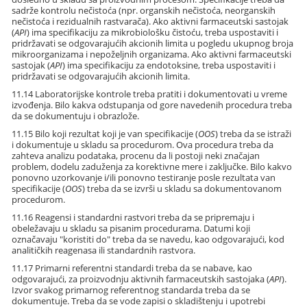
sadrže kontrolu nečistoća (npr. organskih nečistoća, neorganskih
nečistoća i rezidualnih rastvarača). Ako aktivni farmaceutski sastojak
(
API
) ima specifikaciju za mikrobiološku čistoću, treba uspostaviti i
pridržavati se odgovarajućih akcionih limita u pogledu ukupnog broja
mikroorganizama i nepoželjnih organizama. Ako aktivni farmaceutski
sastojak (
API
) ima specifikaciju za endotoksine, treba uspostaviti i
pridržavati se odgovarajućih akcionih limita.
11.14 Laboratorijske kontrole treba pratiti i dokumentovati u vreme
izvođenja. Bilo kakva odstupanja od gore navedenih procedura treba
da se dokumentuju i obrazlože.
11.15 Bilo koji rezultat koji je van specifikacije (
OOS
) treba da se istraži
i dokumentuje u skladu sa procedurom. Ova procedura treba da
zahteva analizu podataka, procenu da li postoji neki značajan
problem, dodelu zaduženja za korektivne mere i zaključke. Bilo kakvo
ponovno uzorkovanje i/ili ponovno testiranje posle rezultata van
specifikacije (
OOS
) treba da se izvrši u skladu sa dokumentovanom
procedurom.
11.16 Reagensi i standardni rastvori treba da se pripremaju i
obeležavaju u skladu sa pisanim procedurama. Datumi koji
označavaju "koristiti do" treba da se navedu, kao odgovarajući, kod
analitičkih reagenasa ili standardnih rastvora.
11.17 Primarni referentni standardi treba da se nabave, kao
odgovarajući, za proizvodnju aktivnih farmaceutskih sastojaka (
API
).
Izvor svakog primarnog referentnog standarda treba da se
dokumentuje. Treba da se vode zapisi o skladištenju i upotrebi