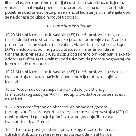
ili neovlašćene upotrebe materijala u statusu karantina, odbijenih,
vraćenih ili materijala povučenih iz prometa, treba da se obezbede
posebne skladišne zone za privremeno skladištenje tih materijala dok
se ne donese odluka o njihovoj upotrebi.
10.2 Procedure distribucije
10.20 Aktivni farmaceutski sastojci (
API
) i međuproizvodi mogu da se
distribuiraju trećoj strani samo ako je dato odobrenje za puštanje u
promet od strane službe(i) za kvalitet. Aktivni farmaceutski sastojci
(
API
) i međuproizvodi mogu pod statusom karantinom da se
transferišu/prenesu u drugu službu pod kontrolom kompanije ako to
odobri(e) služba(e) za kvalitet i pod uslovom da postoje odgovarajuće
kontrole i dokumentacija.
10.21 Aktivni farmaceutski sastojci (
API
) i međuproizvodi treba da se
transportuju na takav način koji nema neželjen uticaj na njihov
kvalitet.
10.22 Posebni uslovi transporta ili skladištenja aktivnog
farmaceutskog sastojka (
API
) ili međuproizvoda treba da se navedu
na etiketi.
10.23 Proizvođač treba da obezbedi da primalac ugovora
(podugovarač) za transport aktivnog farmaceutskog sastojka (
API
) ili
međuproizvoda poznaje i pridržava se odgovarajućih uslova
transporta i skladištenja.
10.24 Treba da postoji sistem pomoću koga može odmah da se
odredi distribucija svake serije međuproizvoda i/ili aktivnog