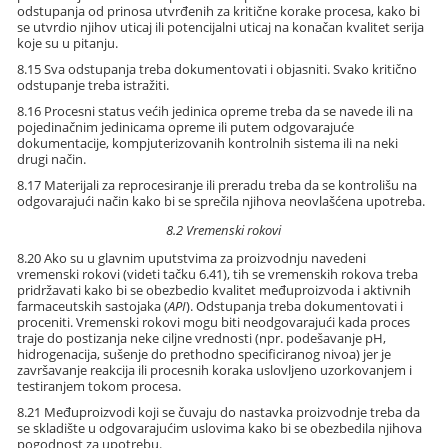
odstupanja od prinosa utvrđenih za kritične korake procesa, kako bi
se utvrdio njihov uticaj ili potencijalni uticaj na konačan kvalitet serija
koje su u pitanju.
8.15 Sva odstupanja treba dokumentovati i objasniti. Svako kritično
odstupanje treba istražiti.
8.16 Procesni status većih jedinica opreme treba da se navede ili na
pojedinačnim jedinicama opreme ili putem odgovarajuće
dokumentacije, kompjuterizovanih kontrolnih sistema ili na neki
drugi način.
8.17 Materijali za reprocesiranje ili preradu treba da se kontrolišu na
odgovarajući način kako bi se sprečila njihova neovlašćena upotreba.
8.2 Vremenski rokovi
8.20 Ako su u glavnim uputstvima za proizvodnju navedeni
vremenski rokovi (videti tačku 6.41), tih se vremenskih rokova treba
pridržavati kako bi se obezbedio kvalitet međuproizvoda i aktivnih
farmaceutskih sastojaka (
API
). Odstupanja treba dokumentovati i
proceniti. Vremenski rokovi mogu biti neodgovarajući kada proces
traje do postizanja neke ciljne vrednosti (npr. podešavanje pH,
hidrogenacija, sušenje do prethodno specificiranog nivoa) jer je
završavanje reakcija ili procesnih koraka uslovljeno uzorkovanjem i
testiranjem tokom procesa.
8.21 Međuproizvodi koji se čuvaju do nastavka proizvodnje treba da
se skladište u odgovarajućim uslovima kako bi se obezbedila njihova
pogodnost za upotrebu.