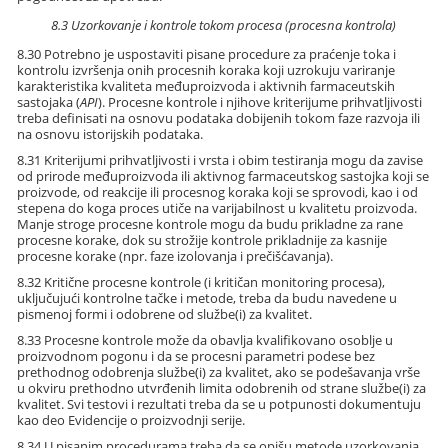
8.3 Uzorkovanje i kontrole tokom procesa (procesna kontrola)
8.30 Potrebno je uspostaviti pisane procedure za praćenje toka i
kontrolu izvršenja onih procesnih koraka koji uzrokuju variranje
karakteristika kvaliteta međuproizvoda i aktivnih farmaceutskih
sastojaka (
API
). Procesne kontrole i njihove kriterijume prihvatljivosti
treba definisati na osnovu podataka dobijenih tokom faze razvoja ili
na osnovu istorijskih podataka.
8.31 Kriterijumi prihvatljivosti i vrsta i obim testiranja mogu da zavise
od prirode međuproizvoda ili aktivnog farmaceutskog sastojka koji se
proizvode, od reakcije ili procesnog koraka koji se sprovodi, kao i od
stepena do koga proces utiče na varijabilnost u kvalitetu proizvoda.
Manje stroge procesne kontrole mogu da budu prikladne za rane
procesne korake, dok su strožije kontrole prikladnije za kasnije
procesne korake (npr. faze izolovanja i prečišćavanja).
8.32 Kritične procesne kontrole (i kritičan monitoring procesa),
uključujući kontrolne tačke i metode, treba da budu navedene u
pismenoj formi i odobrene od službe(i) za kvalitet.
8.33 Procesne kontrole može da obavlja kvalifikovano osoblje u
proizvodnom pogonu i da se procesni parametri podese bez
prethodnog odobrenja službe(i) za kvalitet, ako se podešavanja vrše
u okviru prethodno utvrđenih limita odobrenih od strane službe(i) za
kvalitet. Svi testovi i rezultati treba da se u potpunosti dokumentuju
kao deo Evidencije o proizvodnji serije.
8.34 U pisanim procedurama treba da se opišu metode uzorkovanja