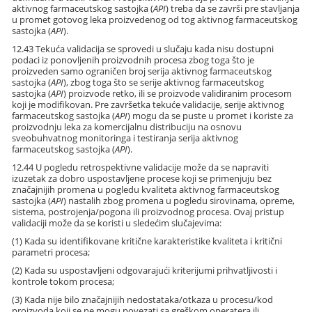
aktivnog farmaceutskog sastojka (
API
) treba da se završi pre stavljanja
u promet gotovog leka proizvedenog od tog aktivnog farmaceutskog
sastojka (
API
).
12.43 Tekuća validacija se sprovedi u slučaju kada nisu dostupni
podaci iz ponovljenih proizvodnih procesa zbog toga što je
proizveden samo ograničen broj serija aktivnog farmaceutskog
sastojka (
API
), zbog toga što se serije aktivnog farmaceutskog
sastojka (
API
) proizvode retko, ili se proizvode validiranim procesom
koji je modifikovan. Pre završetka tekuće validacije, serije aktivnog
farmaceutskog sastojka (
API
) mogu da se puste u promet i koriste za
proizvodnju leka za komercijalnu distribuciju na osnovu
sveobuhvatnog monitoringa i testiranja serija aktivnog
farmaceutskog sastojka (
API
).
12.44 U pogledu retrospektivne validacije može da se napraviti
izuzetak za dobro uspostavljene procese koji se primenjuju bez
značajnijih promena u pogledu kvaliteta aktivnog farmaceutskog
sastojka (
API
) nastalih zbog promena u pogledu sirovinama, opreme,
sistema, postrojenja/pogona ili proizvodnog procesa. Ovaj pristup
validaciji može da se koristi u sledećim slučajevima:
(1) Kada su identifikovane kritične karakteristike kvaliteta i kritični
parametri procesa;
(2) Kada su uspostavljeni odgovarajući kriterijumi prihvatljivosti i
kontrole tokom procesa;
(3) Kada nije bilo značajnijih nedostataka/otkaza u procesu/kod
proizvoda koji se ne mogu povezati sa greškom operatera ili