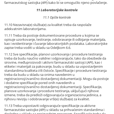
farmaceutskog sastojka (
API
) kako bi se omogućilo njeno povlačenje.
11 Laboratorijske kontrole
11.1 Opšte kontrole
11.10 Nezavisna(e) služba(e) za kvalitet treba da raspolaže
adekvatnim laboratorijama.
11.11 Treba da postoje dokumentovane procedure u kojima se
opisuje uzorkovanje, testiranje, odobravanje ili odbijanje materijala,
kao i evidentiranje i čuvanje laboratorijskih podataka. Laboratorijske
zapise treba voditi u skladu sa Odeljkom 6.6.
11.12 Sve specifikacije, planovi uzorkovanja i procedure testiranja
treba da budu naučno validne i odgovarajuće, tako da obezbede da
sirovine, međuproizvodi i aktivni farmaceutski sastojci (
API
), kao i
etikete i materijali za pakovanje, budu u skladu sa uspostavljenim
standardima kvaliteta i/ili čistoće. Specifikacije i procedure testiranja
treba da budu u skladu sa onima navedenim u
registracionoj/zvanično dostavljenoj dokumentaciji. Mogu da postoje
i dodatne specifikacije pored onih navedenih u
registracionoj/zvanično dostavljenoj dokumentaciji. Specifikacije,
planove uzorkovanja i procedure testiranja, uključujući njihove
izmene, treba da predloži odgovarajuća organizaciona jedinica, a
njihovu reviziju i odobravanje vrši(e) služba(e) za kvalitet.
11.13 Treba uspostaviti odgovarajuće specifikacije za aktivne
farmaceutske sastojke (
API
) u skladu sa prihvaćenim standardima i
dosledno u skladu sa proizvodnim procesom. Specifikacije treba da