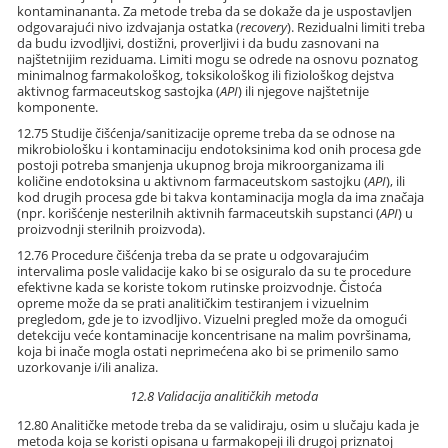
kontaminananta. Za metode treba da se dokaže da je uspostavljen
odgovarajući nivo izdvajanja ostatka (
recovery
). Rezidualni limiti treba
da budu izvodljivi, dostižni, proverljivi i da budu zasnovani na
najštetnijim reziduama. Limiti mogu se odrede na osnovu poznatog
minimalnog farmakološkog, toksikološkog ili fiziološkog dejstva
aktivnog farmaceutskog sastojka (
API
) ili njegove najštetnije
komponente.
12.75 Studije čišćenja/sanitizacije opreme treba da se odnose na
mikrobiološku i kontaminaciju endotoksinima kod onih procesa gde
postoji potreba smanjenja ukupnog broja mikroorganizama ili
količine endotoksina u aktivnom farmaceutskom sastojku (
API
), ili
kod drugih procesa gde bi takva kontaminacija mogla da ima značaja
(npr. korišćenje nesterilnih aktivnih farmaceutskih supstanci (
API
) u
proizvodnji sterilnih proizvoda).
12.76 Procedure čišćenja treba da se prate u odgovarajućim
intervalima posle validacije kako bi se osiguralo da su te procedure
efektivne kada se koriste tokom rutinske proizvodnje. Čistoća
opreme može da se prati analitičkim testiranjem i vizuelnim
pregledom, gde je to izvodljivo. Vizuelni pregled može da omogući
detekciju veće kontaminacije koncentrisane na malim površinama,
koja bi inače mogla ostati neprimećena ako bi se primenilo samo
uzorkovanje i/ili analiza.
12.8 Validacija analitičkih metoda
12.80 Analitičke metode treba da se validiraju, osim u slučaju kada je
metoda koja se koristi opisana u farmakopeji ili drugoj priznatoj