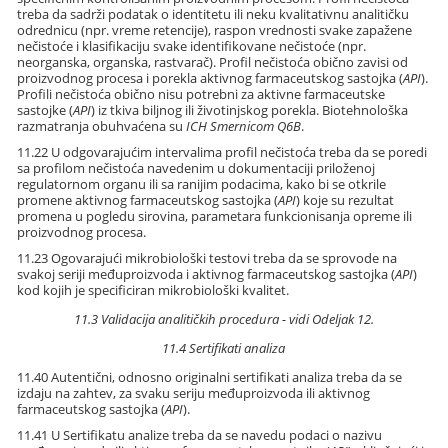
treba da sadrži podatak o identitetu ili neku kvalitativnu analitičku
odrednicu (npr. vreme retencije), raspon vrednosti svake zapažene
nečistoće i klasifikaciju svake identifikovane nečistoće (npr.
neorganska, organska, rastvarač). Profil nečistoća obično zavisi od
proizvodnog procesa i porekla aktivnog farmaceutskog sastojka (
API
).
Profili nečistoća obično nisu potrebni za aktivne farmaceutske
sastojke (
API
) iz tkiva biljnog ili životinjskog porekla. Biotehnološka
razmatranja obuhvaćena su
ICH Smernicom Q6B
.
11.22 U odgovarajućim intervalima profil nečistoća treba da se poredi
sa profilom nečistoća navedenim u dokumentaciji priloženoj
regulatornom organu ili sa ranijim podacima, kako bi se otkrile
promene aktivnog farmaceutskog sastojka (
API
) koje su rezultat
promena u pogledu sirovina, parametara funkcionisanja opreme ili
proizvodnog procesa.
11.23 Ogovarajući mikrobiološki testovi treba da se sprovode na
svakoj seriji međuproizvoda i aktivnog farmaceutskog sastojka (
API
)
kod kojih je specificiran mikrobiološki kvalitet.
11.3 Validacija analitičkih procedura - vidi Odeljak 12.
11.4 Sertifikati analiza
11.40 Autentični, odnosno originalni sertifikati analiza treba da se
izdaju na zahtev, za svaku seriju međuproizvoda ili aktivnog
farmaceutskog sastojka (
API
).
11.41 U Sertifikatu analize treba da se navedu podaci o nazivu