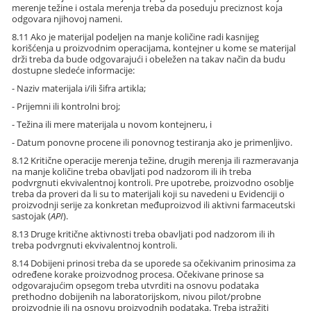
merenje težine i ostala merenja treba da poseduju preciznost koja
odgovara njihovoj nameni.
8.11 Ako je materijal podeljen na manje količine radi kasnijeg
korišćenja u proizvodnim operacijama, kontejner u kome se materijal
drži treba da bude odgovarajući i obeležen na takav način da budu
dostupne sledeće informacije:
- Naziv materijala i/ili šifra artikla;
- Prijemni ili kontrolni broj;
- Težina ili mere materijala u novom kontejneru, i
- Datum ponovne procene ili ponovnog testiranja ako je primenljivo.
8.12 Kritične operacije merenja težine, drugih merenja ili razmeravanja
na manje količine treba obavljati pod nadzorom ili ih treba
podvrgnuti ekvivalentnoj kontroli. Pre upotrebe, proizvodno osoblje
treba da proveri da li su to materijali koji su navedeni u Evidenciji o
proizvodnji serije za konkretan međuproizvod ili aktivni farmaceutski
sastojak (
API
).
8.13 Druge kritične aktivnosti treba obavljati pod nadzorom ili ih
treba podvrgnuti ekvivalentnoj kontroli.
8.14 Dobijeni prinosi treba da se uporede sa očekivanim prinosima za
određene korake proizvodnog procesa. Očekivane prinose sa
odgovarajućim opsegom treba utvrditi na osnovu podataka
prethodno dobijenih na laboratorijskom, nivou pilot/probne
proizvodnje ili na osnovu proizvodnih podataka. Treba istražiti