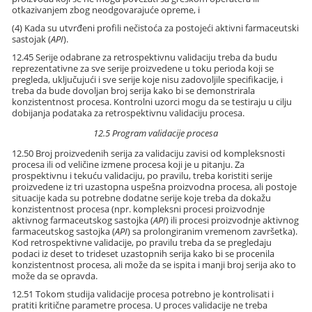
otkazivanjem zbog neodgovarajuće opreme, i
(4) Kada su utvrđeni profili nečistoća za postojeći aktivni farmaceutski
sastojak (
API
).
12.45 Serije odabrane za retrospektivnu validaciju treba da budu
reprezentativne za sve serije proizvedene u toku perioda koji se
pregleda, uključujući i sve serije koje nisu zadovoljile specifikacije, i
treba da bude dovoljan broj serija kako bi se demonstrirala
konzistentnost procesa. Kontrolni uzorci mogu da se testiraju u cilju
dobijanja podataka za retrospektivnu validaciju procesa.
12.5 Program validacije procesa
12.50 Broj proizvedenih serija za validaciju zavisi od kompleksnosti
procesa ili od veličine izmene procesa koji je u pitanju. Za
prospektivnu i tekuću validaciju, po pravilu, treba koristiti serije
proizvedene iz tri uzastopna uspešna proizvodna procesa, ali postoje
situacije kada su potrebne dodatne serije koje treba da dokažu
konzistentnost procesa (npr. kompleksni procesi proizvodnje
aktivnog farmaceutskog sastojka (
API
) ili procesi proizvodnje aktivnog
farmaceutskog sastojka (
API
) sa prolongiranim vremenom završetka).
Kod retrospektivne validacije, po pravilu treba da se pregledaju
podaci iz deset to trideset uzastopnih serija kako bi se procenila
konzistentnost procesa, ali može da se ispita i manji broj serija ako to
može da se opravda.
12.51 Tokom studija validacije procesa potrebno je kontrolisati i
pratiti kritične parametre procesa. U proces validacije ne treba