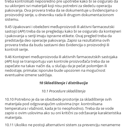
treba kontrolisati neposredno pre upotrebe kako bi se osiguralo da
su uklonjeni svi materijali koji nisu potrebni za sledeću operaciju
pakovanja. Ova provera treba da se dokumentuje u Evidencijama o
proizvodnji serije, u dnevniku rada ili drugom dokumentacionom
sistemu.
9.45 Upakovani i obeleženi međuproizvodi ili aktivni farmaceutski
sastojci (
API
) treba da se pregledaju kako bi se osiguralo da kontejneri
i pakovanja u seriji imaju ispravne etikete. Ovaj pregled treba da
predstavlja deo operacije pakovanja. Zapisi sa rezultatima ovih
provera treba da budu sastavni deo Evidencija o proizvodnji ili
kontroli serije.
9.46 Kontejneri međuproizvoda ili aktivnih farmaceutskih sastojaka
(
API
) koji se transportuju van kontrole proizvođača treba da se
zapečate na takav način da, u slučaju da je pečat polomljen ili
nedostaje, primalac isporuke bude upozoren na mogućnost
eventualne izmene sadržaja.
10 Skladištenje i distribucija
10.1 Procedure skladištenja
10.10 Potrebno je da se obezbede prostorije za skladištenje svih
materijala pod odgovarajućim uslovima (npr. kontrolisana
temperatura i vlažnost, kada je to neophodno). Treba da se vode
zapisi o ovim uslovima ako su oni kritični za održavanje karakteristika
materijala.
10.11 Ukoliko ne postoji alternativni sistem za prevenciju nenamerne