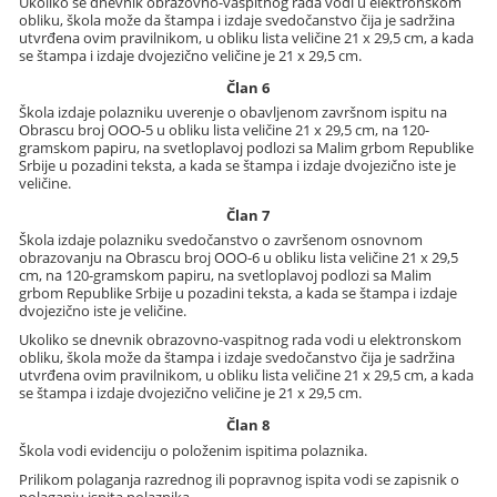
Ukoliko se dnevnik obrazovno-vaspitnog rada vodi u elektronskom
obliku, škola može da štampa i izdaje svedočanstvo čija je sadržina
utvrđena ovim pravilnikom, u obliku lista veličine 21 x 29,5 cm, a kada
se štampa i izdaje dvojezično veličine je 21 x 29,5 cm.
Član 6
Škola izdaje polazniku uverenje o obavljenom završnom ispitu na
Obrascu broj OOO-5 u obliku lista veličine 21 x 29,5 cm, na 120-
gramskom papiru, na svetloplavoj podlozi sa Malim grbom Republike
Srbije u pozadini teksta, a kada se štampa i izdaje dvojezično iste je
veličine.
Član 7
Škola izdaje polazniku svedočanstvo o završenom osnovnom
obrazovanju na Obrascu broj OOO-6 u obliku lista veličine 21 x 29,5
cm, na 120-gramskom papiru, na svetloplavoj podlozi sa Malim
grbom Republike Srbije u pozadini teksta, a kada se štampa i izdaje
dvojezično iste je veličine.
Ukoliko se dnevnik obrazovno-vaspitnog rada vodi u elektronskom
obliku, škola može da štampa i izdaje svedočanstvo čija je sadržina
utvrđena ovim pravilnikom, u obliku lista veličine 21 x 29,5 cm, a kada
se štampa i izdaje dvojezično veličine je 21 x 29,5 cm.
Član 8
Škola vodi evidenciju o položenim ispitima polaznika.
Prilikom polaganja razrednog ili popravnog ispita vodi se zapisnik o
polaganju ispita polaznika.