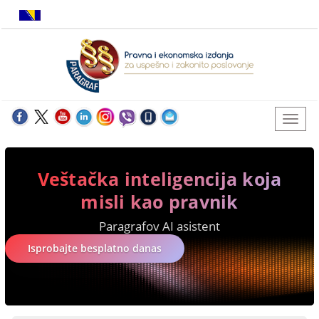
Veštačka inteligencija koja
misli kao pravnik
Paragrafov AI asistent
Isprobajte besplatno danas