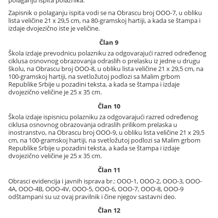
Zapisnik o polaganju ispita vodi se na Obrascu broj OOO-7, u obliku
lista veličine 21 x 29,5 cm, na 80-gramskoj hartiji, a kada se štampa i
izdaje dvojezično iste je veličine.
Član 9
Škola izdaje prevodnicu polazniku za odgovarajući razred određenog
ciklusa osnovnog obrazovanja odraslih o prelasku iz jedne u drugu
školu, na Obrascu broj OOO-8, u obliku lista veličine 21 x 29,5 cm, na
100-gramskoj hartiji, na svetložutoj podlozi sa Malim grbom
Republike Srbije u pozadini teksta, a kada se štampa i izdaje
dvojezično veličine je 25 x 35 cm.
Član 10
Škola izdaje ispisnicu polazniku za odgovarajući razred određenog
ciklusa osnovnog obrazovanja odraslih prilikom prelaska u
inostranstvo, na Obrascu broj OOO-9, u obliku lista veličine 21 x 29,5
cm, na 100-gramskoj hartiji, na svetložutoj podlozi sa Malim grbom
Republike Srbije u pozadini teksta, a kada se štampa i izdaje
dvojezično veličine je 25 x 35 cm.
Član 11
Obrasci evidencija i javnih isprava br.: OOO-1, OOO-2, OOO-3, OOO-
4A, OOO-4B, OOO-4V, OOO-5, OOO-6, OOO-7, OOO-8, OOO-9
odštampani su uz ovaj pravilnik i čine njegov sastavni deo.
Član 12