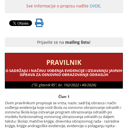
Sve informacije o propisu nađite
OVDE
.
Prijavite se na
mailing listu
!
PRAVILNIK
O SADRŽAJU I NAČINU VOĐENJA EVIDENCIJE I IZDAVANJU JAVNIH
ISPRAVA ZA OSNOVNO OBRAZOVANJE ODRASLIH
("Sl. glasnik RS", br. 102/2022 i 49/2026)
Član 1
Ovim pravilnikom propisuje se vrsta, naziv, sadržaj obrasca i način
vođenja evidencija koje vodi škola za osnovno obrazovanje odraslih i
osnovna škola koja ostvaruje program obrazovanja odraslih po
modelu funkcionalnog osnovnog obrazovanja odraslih (u daljem
tekstu: škola): matične knjige, dnevnika obrazovnog rada - razredne
knjige, knjige andragoške evidencije, evidencije o polaganju ispita -