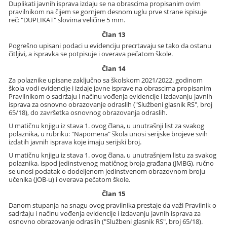
Duplikati javnih isprava izdaju se na obrascima propisanim ovim
pravilnikom na čijem se gornjem desnom uglu prve strane ispisuje
reč: "DUPLIKAT" slovima veličine 5 mm.
Član 13
Pogrešno upisani podaci u evidenciju precrtavaju se tako da ostanu
čitljivi, a ispravka se potpisuje i overava pečatom škole.
Član 14
Za polaznike upisane zaključno sa školskom 2021/2022. godinom
škola vodi evidencije i izdaje javne isprave na obrascima propisanim
Pravilnikom o sadržaju i načinu vođenja evidencije i izdavanju javnih
isprava za osnovno obrazovanje odraslih ("Službeni glasnik RS", broj
65/18), do završetka osnovnog obrazovanja odraslih.
U matičnu knjigu iz stava 1. ovog člana, u unutrašnji list za svakog
polaznika, u rubriku: "Napomena" škola unosi serijske brojeve svih
izdatih javnih isprava koje imaju serijski broj.
U matičnu knjigu iz stava 1. ovog člana, u unutrašnjem listu za svakog
polaznika, ispod jedinstvenog matičnog broja građana (JMBG), ručno
se unosi podatak o dodeljenom jedinstvenom obrazovnom broju
učenika (JOB-u) i overava pečatom škole.
Član 15
Danom stupanja na snagu ovog pravilnika prestaje da važi Pravilnik o
sadržaju i načinu vođenja evidencije i izdavanju javnih isprava za
osnovno obrazovanje odraslih ("Službeni glasnik RS", broj 65/18).