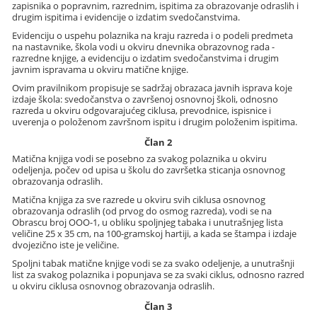
zapisnika o popravnim, razrednim, ispitima za obrazovanje odraslih i
drugim ispitima i evidencije o izdatim svedočanstvima.
Evidenciju o uspehu polaznika na kraju razreda i o podeli predmeta
na nastavnike, škola vodi u okviru dnevnika obrazovnog rada -
razredne knjige, a evidenciju o izdatim svedočanstvima i drugim
javnim ispravama u okviru matične knjige.
Ovim pravilnikom propisuje se sadržaj obrazaca javnih isprava koje
izdaje škola: svedočanstva o završenoj osnovnoj školi, odnosno
razreda u okviru odgovarajućeg ciklusa, prevodnice, ispisnice i
uverenja o položenom završnom ispitu i drugim položenim ispitima.
Član 2
Matična knjiga vodi se posebno za svakog polaznika u okviru
odeljenja, počev od upisa u školu do završetka sticanja osnovnog
obrazovanja odraslih.
Matična knjiga za sve razrede u okviru svih ciklusa osnovnog
obrazovanja odraslih (od prvog do osmog razreda), vodi se na
Obrascu broj OOO-1, u obliku spoljnjeg tabaka i unutrašnjeg lista
veličine 25 x 35 cm, na 100-gramskoj hartiji, a kada se štampa i izdaje
dvojezično iste je veličine.
Spoljni tabak matične knjige vodi se za svako odeljenje, a unutrašnji
list za svakog polaznika i popunjava se za svaki ciklus, odnosno razred
u okviru ciklusa osnovnog obrazovanja odraslih.
Član 3