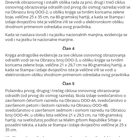
Dnevnik obrazovnog i ostalih oblika rada za prvi, drugi i treći ciklus
osnovnog obrazovanja odraslih (od prvog do osmog razreda) vodi se
na Obrascu broj OOO-2, u obliku knjige sa tvrdim koricama zelene
boje, veličine 25 x 35 cm, na 80-gramskoj hartiji, a kada se štampa i
izdaje dvojezično iste je veličine i/ili se vodi u elektronskom obliku
shodnom primenom odredaba ovog pravilnika.
Kada se nastava izvodi i na jeziku nacionalnih manjina, evidencija se
vodi i na jeziku te nacionalne manjine.
Član 4
Knjiga andragoške evidencije za sve cikluse osnovnog obrazovanja
odraslih vodi se na Obrascu broj OOO-3, u obliku knjige sa tvrdim
koricama zelene boje, veličine 21 x 29,7 cm na 80-gramskoj hartiji, a
kada se štampa i izdaje dvojezično iste je veličine i/ili se vodi u
elektronskom obliku shodnom primenom odredaba ovog pravilnika.
Član 5
Polazniku prvog, drugog i trećeg ciklusa osnovnog obrazovanja
odraslih (od prvog do osmog razreda), škola izdaje svedočanstvo o
završenom četvrtom razredu na Obrascu OOO-4A, svedočanstvo o
završenom petom i šestom razredu na Obrascu OOO-4B,
svedočanstvo o završenom sedmom i osmom razredu na Obrascu
broj OOO-4V, u obliku lista veličine 21 x 29,5 cm, na 100-gramskoj
hartiji, na svetložutoj podlozi sa Malim grbom Republike Srbije u
pozadini teksta, a kada se štampa i izdaje dvojezično veličine je 25 x
35 cm.