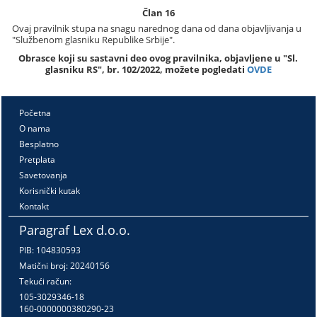
Član 16
Ovaj pravilnik stupa na snagu narednog dana od dana objavljivanja u
"Službenom glasniku Republike Srbije".
Obrasce koji su sastavni deo ovog pravilnika, objavljene u "Sl.
glasniku RS", br. 102/2022, možete pogledati
OVDE
Početna
O nama
Besplatno
Pretplata
Savetovanja
Korisnički kutak
Kontakt
Paragraf Lex d.o.o.
PIB: 104830593
Matični broj: 20240156
Tekući račun:
105-3029346-18
160-0000000380290-23