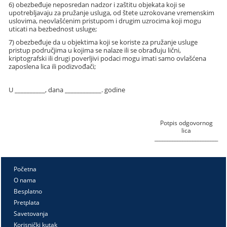
6) obezbeđuje neposredan nadzor i zaštitu objekata koji se
upotrebljavaju za pružanje usluga, od štete uzrokovane vremenskim
uslovima, neovlašćenim pristupom i drugim uzrocima koji mogu
uticati na bezbednost usluge;
7) obezbeđuje da u objektima koji se koriste za pružanje usluge
pristup područjima u kojima se nalaze ili se obrađuju lični,
kriptografski ili drugi poverljivi podaci mogu imati samo ovlašćena
zaposlena lica ili podizvođači;
U __________, dana ____________. godine
Potpis odgovornog
lica
_________________________
Početna
O nama
Besplatno
Pretplata
Savetovanja
Korisnički kutak