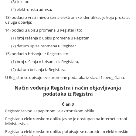
(3) telefon,
(4) elektronska adresa;
13) podaci o vrsti i nivou šema elektronske identifikacije koju pružalac
usluga obavlja;
14) podaci u upisu promena u Registar i to:
(1) broj rešenja o upisu promena u Registar,
(2) datum upisa promena u Registar.
15) podaci o brisanju iz Registra i to:
(1) broj rešenja o brisanju iz Registara,
(2) datum brisanja iz Registara.
U Registar se upisuju sve promene podataka iz stava 1. ovog člana.
Način vođenja Registra i način objavljivanja
podataka iz Registra
Član 3
Registar se vodi u papirnom i elektronskom obliku.
Registar u elektronskom obliku javno je dostupan na internet strani
Ministarstva.
Registar u elektronskom obliku potpisuje se naprednim elektronskim