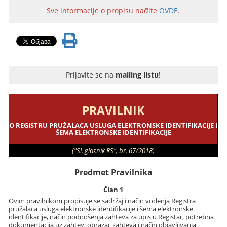
Sve informacije o propisu nađite
OVDE
.
Prijavite se na
mailing listu
!
PRAVILNIK
O REGISTRU PRUŽALACA USLUGA ELEKTRONSKE IDENTIFIKACIJE I
ŠEMA ELEKTRONSKE IDENTIFIKACIJE
("Sl. glasnik RS", br. 67/2018)
Predmet Pravilnika
Član 1
Ovim pravilnikom propisuje se sadržaj i način vođenja Registra
pružalaca usluga elektronske identifikacije i šema elektronske
identifikacije, način podnošenja zahteva za upis u Registar, potrebna
dokumentacija uz zahtev, obrazac zahteva i način objavljivanja