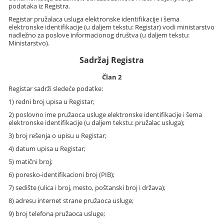
podataka iz Registra.
Registar pružalaca usluga elektronske identifikacije i šema
elektronske identifikacije (u daljem tekstu: Registar) vodi ministarstvo
nadležno za poslove informacionog društva (u daljem tekstu:
Ministarstvo).
Sadržaj Registra
Član 2
Registar sadrži sledeće podatke:
1) redni broj upisa u Registar;
2) poslovno ime pružaoca usluge elektronske identifikacije i šema
elektronske identifikacije (u daljem tekstu: pružalac usluga);
3) broj rešenja o upisu u Registar;
4) datum upisa u Registar;
5) matični broj;
6) poresko-identifikacioni broj (PIB);
7) sedište (ulica i broj, mesto, poštanski broj i država);
8) adresu internet strane pružaoca usluge;
9) broj telefona pružaoca usluge;