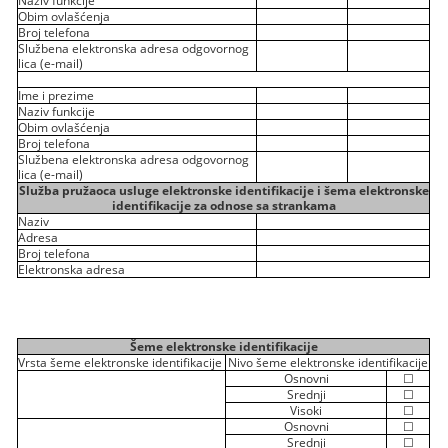
Obim ovlašćenja
Broj telefona
Službena elektronska adresa odgovornog
lica (e-mail)
Ime i prezime
Naziv funkcije
Obim ovlašćenja
Broj telefona
Službena elektronska adresa odgovornog
lica (e-mail)
Služba pružaoca usluge elektronske identifikacije i šema elektronske
identifikacije za odnose sa strankama
Naziv
Adresa
Broj telefona
Elektronska adresa
Šeme elektronske identifikacije
Vrsta šeme elektronske identifikacije
Nivo šeme elektronske identifikacije
Osnovni
☐
Srednji
☐
Visoki
☐
Osnovni
☐
Srednji
☐