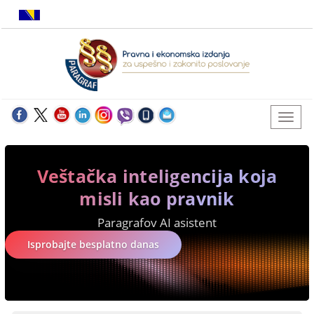
Veštačka inteligencija koja
misli kao pravnik
Paragrafov AI asistent
Isprobajte besplatno danas