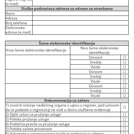
(e-mail)
Služba podnosioca zahteva za odnose sa strankama
Naziv
Adresa
Broj telefona
Elektronska
adresa (e-mail)
Šeme elektronske identifikacije
Nivo šeme elektronske
Vrsta šeme elektronske identifikacije
identifikacije
Osnovni
☐
Srednji
☐
Visoki
☐
Osnovni
☐
Srednji
☐
Visoki
☐
Osnovni
☐
Srednji
☐
Visoki
☐
Dokumentacija uz zahtev
1) izvod ili rešenje nadležnog organa o upisu u registar, pod uslovom
☐
da se podatak o registraciji ne vodi u okviru službene evidencije
2) Opšti uslovi za pružanje usluge
☐
3) Politika pružanja usluge
☐
4) Praktična pravila za pružanje usluga
☐
5) Politika zaštite privatnosti
☐
6) dokument o organizacionoj strukturi podnosioca zahteva
☐