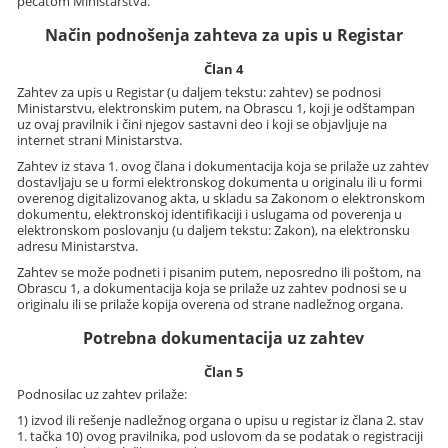
pečatom Ministarstva.
Način podnošenja zahteva za upis u Registar
Član 4
Zahtev za upis u Registar (u daljem tekstu: zahtev) se podnosi
Ministarstvu, elektronskim putem, na Obrascu 1, koji je odštampan
uz ovaj pravilnik i čini njegov sastavni deo i koji se objavljuje na
internet strani Ministarstva.
Zahtev iz stava 1. ovog člana i dokumentacija koja se prilaže uz zahtev
dostavljaju se u formi elektronskog dokumenta u originalu ili u formi
overenog digitalizovanog akta, u skladu sa Zakonom o elektronskom
dokumentu, elektronskoj identifikaciji i uslugama od poverenja u
elektronskom poslovanju (u daljem tekstu: Zakon), na elektronsku
adresu Ministarstva.
Zahtev se može podneti i pisanim putem, neposredno ili poštom, na
Obrascu 1, a dokumentacija koja se prilaže uz zahtev podnosi se u
originalu ili se prilaže kopija overena od strane nadležnog organa.
Potrebna dokumentacija uz zahtev
Član 5
Podnosilac uz zahtev prilaže:
1) izvod ili rešenje nadležnog organa o upisu u registar iz člana 2. stav
1. tačka 10) ovog pravilnika, pod uslovom da se podatak o registraciji