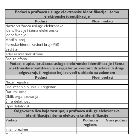
Podaci o pružaocu usluge elektronske identifikacije i šema
elektronske identifikacije
Podaci
Novi podaci
Naziv pružaoca usluge elektronske
identifikacije i šema elektronske
identifikacije
Matični broj
Poresko-identifikacioni broj (PIB)
Sedište:
Adresa Internet strane
Broj telefona
Podaci o upisu pružaoca usluge elektronske identifikacije i šema
elektronske identifikacije u registar privrednih društava ili drugi
odgovarajući registar koji se vodi u skladu sa zakonom
Podaci
Novi podaci
Naziv registra
Broj rešenja o upisu u registar
Datum upisa
Oblik organizovanja
Šifra delatnosti
Opis delatnosti
Odgovorna lica koja zastupaju pružaoca usluge elektronske
identifikacije i šema elektronske identifikacije
Podaci
Podaci u
Novi podaci
registru
Ime i prezime
Naziv funkcije