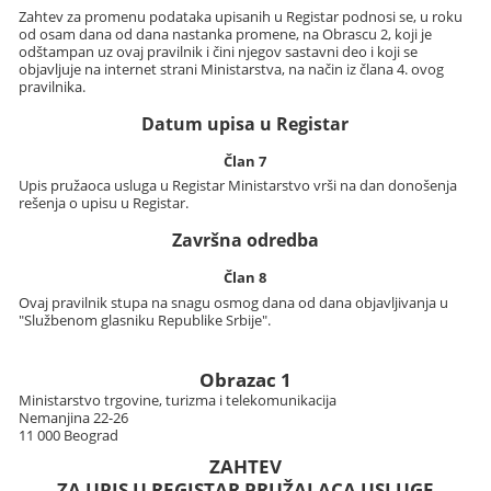
Zahtev za promenu podataka upisanih u Registar podnosi se, u roku
od osam dana od dana nastanka promene, na Obrascu 2, koji je
odštampan uz ovaj pravilnik i čini njegov sastavni deo i koji se
objavljuje na internet strani Ministarstva, na način iz člana 4. ovog
pravilnika.
Datum upisa u Registar
Član 7
Upis pružaoca usluga u Registar Ministarstvo vrši na dan donošenja
rešenja o upisu u Registar.
Završna odredba
Član 8
Ovaj pravilnik stupa na snagu osmog dana od dana objavljivanja u
"Službenom glasniku Republike Srbije".
Obrazac 1
Ministarstvo trgovine, turizma i telekomunikacija
Nemanjina 22-26
11 000 Beograd
ZAHTEV
ZA UPIS U REGISTAR PRUŽALACA USLUGE