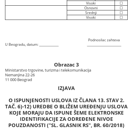
Visoki
☐
Osnovni
☐
Srednji
☐
Visoki
☐
Podnosilac zahteva
U Beogradu, datum: _____________
_______________________
Obrazac 3
Ministarstvo trgovine, turizma i telekomunikacija
Nemanjina 22-26
11 000 Beograd
IZJAVA
O ISPUNJENOSTI USLOVA IZ ČLANA 13. STAV 2.
TAČ. 6)-12) UREDBE O BLIŽEM UREĐENJU USLOVA
KOJE MORAJU DA ISPUNE ŠEME ELEKTRONSKE
IDENTIFIKACIJE ZA ODREĐENE NIVOE
POUZDANOSTI ("SL. GLASNIK RS", BR. 60/2018)