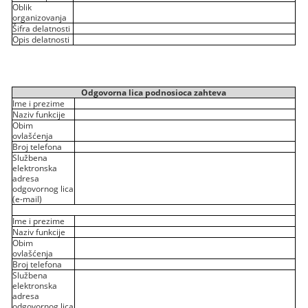
Oblik
organizovanja
Šifra delatnosti
Opis delatnosti
Odgovorna lica podnosioca zahteva
Ime i prezime
Naziv funkcije
Obim
ovlašćenja
Broj telefona
Službena
elektronska
adresa
odgovornog lica
(e-mail)
Ime i prezime
Naziv funkcije
Obim
ovlašćenja
Broj telefona
Službena
elektronska
adresa
odgovornog lica