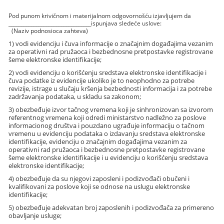
Pod punom krivičnom i materijalnom odgovornošću izjavljujem da
_________________________________
ispunjava sledeće uslove:
(Naziv podnosioca zahteva)
1) vodi evidenciju i čuva informacije o značajnim događajima vezanim
za operativni rad pružaoca i bezbednosne pretpostavke registrovane
šeme elektronske identifikacije;
2) vodi evidenciju o korišćenju sredstava elektronske identifikacije i
čuva podatke iz evidencije ukoliko je to neophodno za potrebe
revizije, istrage u slučaju kršenja bezbednosti informacija i za potrebe
zadržavanja podataka, u skladu sa zakonom;
3) obezbeđuje izvor tačnog vremena koji je sinhronizovan sa izvorom
referentnog vremena koji odredi ministarstvo nadležno za poslove
informacionog društva i pouzdano ugrađuje informaciju o tačnom
vremenu u evidenciju podataka o izdavanju sredstava elektronske
identifikacije, evidenciju o značajnim događajima vezanim za
operativni rad pružaoca i bezbednosne pretpostavke registrovane
šeme elektronske identifikacije i u evidenciju o korišćenju sredstava
elektronske identifikacije;
4) obezbeđuje da su njegovi zaposleni i podizvođači obučeni i
kvalifikovani za poslove koji se odnose na uslugu elektronske
identifikacije;
5) obezbeđuje adekvatan broj zaposlenih i podizvođača za primereno
obavljanje usluge;