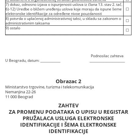
7) dokaz, odnosno izjava o ispunjenosti uslova iz člana 13. stav 2. tač.
6)-12) Uredbe o bližem uređenju uslova koje moraju da ispune šeme
☐
elektronske identifikacije za određene nivoe pouzdanosti
8) potvrda o uplaćenoj administrativnoj taksi, u skladu sa zakonom o
☐
administrativnim taksama
9) ostalo
☐
_____________________________________________________________________________
Podnosilac zahteva
U Beogradu, datum: _____________
_______________________
Obrazac 2
Ministarstvo trgovine, turizma i telekomunikacija
Nemanjina 22-26
11 000 Beograd
ZAHTEV
ZA PROMENU PODATAKA O UPISU U REGISTAR
PRUŽALACA USLUGA ELEKTRONSKE
IDENTIFIKACIJE I ŠEMA ELEKTRONSKE
IDENTIFIKACIJE