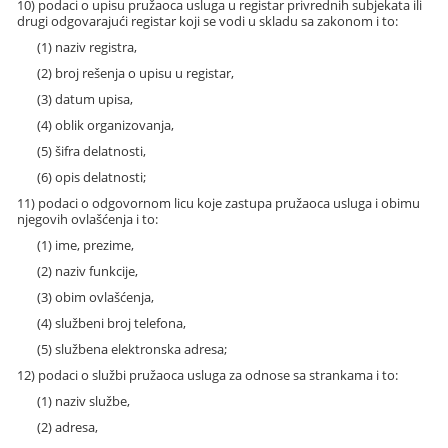
10) podaci o upisu pružaoca usluga u registar privrednih subjekata ili
drugi odgovarajući registar koji se vodi u skladu sa zakonom i to:
(1) naziv registra,
(2) broj rešenja o upisu u registar,
(3) datum upisa,
(4) oblik organizovanja,
(5) šifra delatnosti,
(6) opis delatnosti;
11) podaci o odgovornom licu koje zastupa pružaoca usluga i obimu
njegovih ovlašćenja i to:
(1) ime, prezime,
(2) naziv funkcije,
(3) obim ovlašćenja,
(4) službeni broj telefona,
(5) službena elektronska adresa;
12) podaci o službi pružaoca usluga za odnose sa strankama i to:
(1) naziv službe,
(2) adresa,