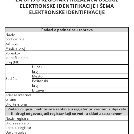
ELEKTRONSKE IDENTIFIKACIJE I ŠEMA
ELEKTRONSKE IDENTIFIKACIJE
Podaci o podnosiocu zahteva
Naziv
podnosioca
zahteva
Matični broj
Poresko-
identifikacioni
broj (PIB)
Ulica i
broj
Mesto
Sedište
Poštanski
broj
Država
Adresa Internet
strane
Broj telefona
Podaci o upisu podnosioca zahteva u registar privrednih subjekata
ili drugi odgovarajući registar koji se vodi u skladu sa zakonom
Naziv registra
Broj rešenja o
upisu u registar
Datum upisa