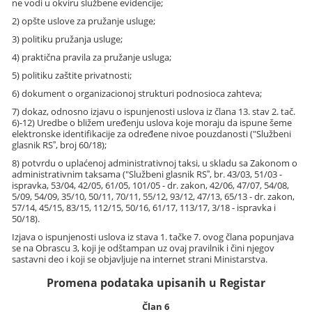
ne vodi u okviru službene evidencije;
2) opšte uslove za pružanje usluge;
3) politiku pružanja usluge;
4) praktična pravila za pružanje usluga;
5) politiku zaštite privatnosti;
6) dokument o organizacionoj strukturi podnosioca zahteva;
7) dokaz, odnosno izjavu o ispunjenosti uslova iz člana 13. stav 2. tač.
6)-12) Uredbe o bližem uređenju uslova koje moraju da ispune šeme
elektronske identifikacije za određene nivoe pouzdanosti ("Službeni
glasnik RSˮ, broj 60/18);
8) potvrdu o uplaćenoj administrativnoj taksi, u skladu sa Zakonom o
administrativnim taksama ("Službeni glasnik RSˮ, br. 43/03, 51/03 -
ispravka, 53/04, 42/05, 61/05, 101/05 - dr. zakon, 42/06, 47/07, 54/08,
5/09, 54/09, 35/10, 50/11, 70/11, 55/12, 93/12, 47/13, 65/13 - dr. zakon,
57/14, 45/15, 83/15, 112/15, 50/16, 61/17, 113/17, 3/18 - ispravka i
50/18).
Izjava o ispunjenosti uslova iz stava 1. tačke 7. ovog člana popunjava
se na Obrascu 3, koji je odštampan uz ovaj pravilnik i čini njegov
sastavni deo i koji se objavljuje na internet strani Ministarstva.
Promena podataka upisanih u Registar
Član 6