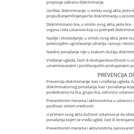
propisuje zabrana diskriminacije.
Izvršilac diskriminacije, u smislu ovog akta, jeste li
propuštanjem
činjenja
vrše diskriminaciju u proces
Diskriminisano lice, u smislu ovog akta, jeste lice -
organa i tela ustanove koji su pretrpeli diskriminac
Nasilje i zlostavljanje, u smislu ovog akta, jeste
potencijalno ugrožavanje zdravlja, razvoja i dosto
Nasilno ponašanje nije u svakom slučaju diskrimin
Vređanje ugleda, časti ili dostojanstva ličnosti u us
uznemiravanjem i ponižavajućim postupanjem povre
PREVENCIJA D
Prevencija diskriminacije, kao i vređanja ugleda, č
diskriminatornog ponašanja, kao i ponašanja kojim
posledicama na lica, grupu lica, odnosno ustanov
Preventivnim merama i aktivnostima u ustanovi st
pozitivan sistem vrednosti.
U primeni ovog akta dužnost ustanove je da obezbe
ponašanja kojim se vređa ugled, čast ili dostojanstv
Preventivnim merama i aktivnostima zasnovanim na