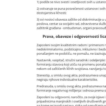
1) podiže se nivo svesti i osetljivosti svih u ustan
2) ostvaruje se puna posvećenost ustanove i svih n
dostojanstva ličnosti;
3) svi nosioci obaveza zaštite od diskriminacije u 
poslova, centar za socijalni rad, zdravstvena služ
zaštitnik građana - ombudsman, organi pravosuđa 
Prava, obaveze i odgovornosti lica
Zaposleni svojim kvalitetnim radom i primenom ra
nediskriminatorno, podsticajno, inkluzivno i bezbe
ponašanjem ne podstiču, ne pomažu, ne izazivaju, n
Nastavnik, vaspitač, stručni saradnik i odeljenjsk
formiranju stavova koji utiču na promenu ponašan
nekom od zaštićenih ličnih svojstava, razvijanju to
Stereotip, u smislu ovog akta, podrazumeva unapre
negiraju njihove individualne karakteristike.
Predrasuda, u smislu ovog akta, podrazumeva naučen
formiranje negativnog mišljenja i odnosa prema 
Zaposleni su odgovorni, naročito, za svoje izjave
pripadnicima manjinskih i osetljivih društvenih gr
na kome se izvodi nastava, rizika od napuštanja o