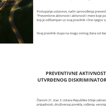
Postupanje ustanove, način sprovođenja preventivn
"Preventivne aktivnosti i aktivnosti i mere koje p
koji je odštampan uz ovaj pravilnik i čine njegov 
Ovaj pravilnik stupa na snagu osmog dana od dana
PREVENTIVNE AKTIVNOSTI
UTVRĐENOG DISKRIMINATORN
Članom 21. stav 3. Ustava Republike Srbije zabran
pripadnosti, društvenog porekla, rođenja, veroispove