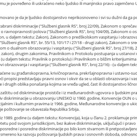
 mu je povređeno ili uskraćeno neko ljudsko ili manjinsko pravo zajemčeno U
movano je da je ljudsko dostojanstvo neprikosnoveno i svi su dužni da ga poš
abrani diskriminacije ("Službeni glasnik RS", broj 22/09), Zakonom o sprečav
om o ravnopravnosti polova ("Službeni glasnik RS", broj 104/09), Zakonom o 
zakon, u daljem tekstu: Zakon), Zakonom o predškolskom vaspitanju i obrazovanj
užbeni glasnik RS", br. 55/13, 101/17 i 27/18 - drugi zakon), Zakonom o sre
konom o dualnom obrazovanju i vaspitanju ("Službeni glasnik RS", broj 27/18)
- dr. zakon), drugim zakonima, Pravilnikom o Protokolu postupanja u ustanovi u
- (u daljem tekstu: Pravilnik o protokolu) i Pravilnikom o bližim kriterijumim
ovi obrazovanja i vaspitanja ("Službeni glasnik RS", broj 22/16) - (u daljem tek
ćene su građanskopravna, krivičnopravna, prekršajnopravna i ustavno-sudska
i propisi predstavljaju pravni osnov i okvir da se u oblasti obrazovanja i va
je i drugih oblika ponašanja kojima se vređa ugled, čast ili dostojanstvo lično
aštitu od diskriminacije proističe i iz međunarodnih ugovora o ljudskim pra
iv diskriminacije u obrazovanju UNESKO iz 1960. godine, Konvencije OUN o uk
lnim i kulturnim pravima iz 1966. godine, Međunarodne konvencije o ukidanj
e poštovanje se obavezala Republika Srbija.
 1989. godine (u daljem tekstu: Konvencija), koja u članu 2. proklamuje pri
tu pod svojom jurisdikcijom, bez ikakve diskriminacije, uključujući i pravo 
posredne i posredne diskriminacije po bilo kom stvarnom ili pretpostavljen
mereno ka razvoju poštovanja ljudskih prava i osnovnih sloboda, odnosno 