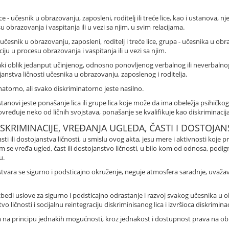
ce - učesnik u obrazovanju, zaposleni, roditelj ili treće lice, kao i ustanova, nje
u obrazovanja i vaspitanja ili u vezi sa njim, u svim relacijama.
 učesnik u obrazovanju, zaposleni, roditelj i treće lice, grupa - učesnika u obra
iju u procesu obrazovanja i vaspitanja ili u vezi sa njim.
 svaki oblik jedanput učinjenog, odnosno ponovljenog verbalnog ili neverbalno
janstva ličnosti učesnika u obrazovanju, zaposlenog i roditelja.
atorno, ali svako diskriminatorno jeste nasilno.
tanovi jeste ponašanje lica ili grupe lica koje može da ima obeležja psihičkog i 
đuje neko od ličnih svojstava, ponašanje se kvalifikuje kao diskriminacija
ISKRIMINACIJE, VREĐANJA UGLEDA, ČASTI I DOSTOJAN
asti ili dostojanstva ličnosti, u smislu ovog akta, jesu mere i aktivnosti koj
 se vređa ugled, čast ili dostojanstvo ličnosti, u bilo kom od odnosa, podi
u.
vara se sigurno i podsticajno okruženje, neguje atmosfera saradnje, uvažava
di uslove za sigurno i podsticajno odrastanje i razvoj svakog učesnika u obr
o ličnosti i socijalnu reintegraciju diskriminisanog lica i izvršioca diskriminac
 principu jednakih mogućnosti, kroz jednakost i dostupnost prava na obraz