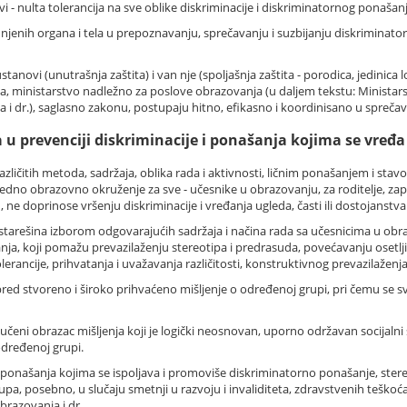
ovi - nulta tolerancija na sve oblike diskriminacije i diskriminatornog ponašanja
jenih organa i tela u prepoznavanju, sprečavanju i suzbijanju diskriminatorn
ustanovi (unutrašnja zaštita) i van nje (spoljašnja zaštita - porodica, jedini
ba, ministarstvo nadležno za poslove obrazovanja (u daljem tekstu: Ministars
i dr.), saglasno zakonu, postupaju hitno, efikasno i koordinisano u sprečav
 u prevenciji diskriminacije i ponašanja kojima se vređa 
zličitih metoda, sadržaja, oblika rada i aktivnosti, ličnim ponašanjem i st
dno obrazovno okruženje za sve - učesnike u obrazovanju, za roditelje, zapos
e doprinose vršenju diskriminacije i vređanja ugleda, časti ili dostojanstva 
i starešina izborom odgovarajućih sadržaja i načina rada sa učesnicima u obr
ja, koji pomažu prevazilaženju stereotipa i predrasuda, povećavanju osetlji
lerancije, prihvatanja i uvažavanja različitosti, konstruktivnog prevazilaženja
d stvoreno i široko prihvaćeno mišljenje o određenoj grupi, pri čemu se svi
i obrazac mišljenja koji je logički neosnovan, uporno održavan socijalni sta
određenoj grupi.
 i ponašanja kojima se ispoljava i promoviše diskriminatorno ponašanje, ster
upa, posebno, u slučaju smetnji u razvoju i invaliditeta, zdravstvenih teškoća
brazovanja i dr.