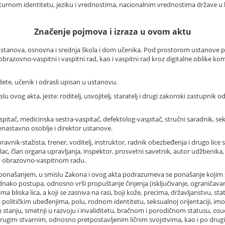
rnom identitetu, jeziku i vrednostima, nacionalnim vrednostima države u kojoj
Značenje pojmova i izraza u ovom aktu
 ustanova, osnovna i srednja škola i dom učenika. Pod prostorom ustanove 
brazovno-vaspitni i vaspitni rad, kao i vaspitni rad kroz digitalne oblike ko
ete, učenik i odrasli upisan u ustanovu.
 ovog akta, jeste: roditelj, usvojitelj, staratelj i drugi zakonski zastupnik o
vaspitač, medicinska sestra-vaspitač, defektolog-vaspitač, stručni saradnik, 
nastavno osoblje i direktor ustanove.
ipravnik-stažista, trener, voditelj, instruktor, radnik obezbeđenja i drugo lice
atilac, član organa upravljanja, inspektor, prosvetni savetnik, autor udžbenik
ju obrazovno-vaspitnom radu.
onašanjem, u smislu Zakona i ovog akta podrazumeva se ponašanje kojim se
dnako postupa, odnosno vrši propuštanje činjenja (isključivanje, ograničavanje
ima bliska lica, a koji se zasniva na rasi, boji kože, precima, državljanstvu, st
ili političkim ubeđenjima, polu, rodnom identitetu, seksualnoj orijentaciji, 
anju, smetnji u razvoju i invaliditetu, bračnom i porodičnom statusu, osu
 i drugim stvarnim, odnosno pretpostavljenim ličnim svojstvima, kao i po 