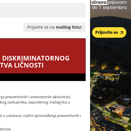
Prijavite se na
mailing listu
!
G DISKRIMINATORNOG
TVA LIČNOSTI
a preventivnih i interventnih aktivnosti,
kog zastupnika, zaposlenog, trećeg lica u
ti u ustanovi, načini sprovođenja preventivnih i
odnose.