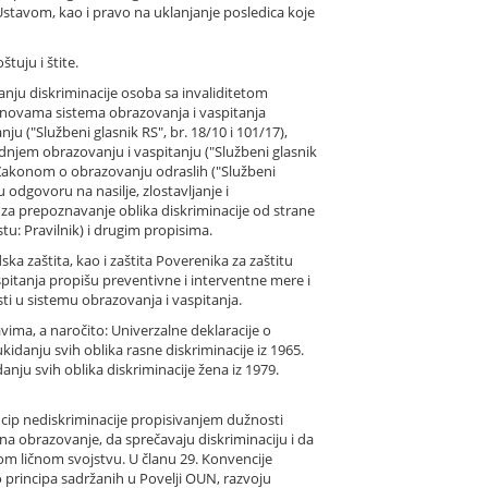
stavom, kao i pravo na uklanjanje posledica koje
tuju i štite.
anju diskriminacije osoba sa invaliditetom
osnovama sistema obrazovanja i vaspitanja
u ("Službeni glasnik RS", br. 18/10 i 101/17),
dnjem obrazovanju i vaspitanju ("Službeni glasnik
, Zakonom o obrazovanju odraslih ("Službeni
 odgovoru na nasilje, zlostavljanje i
a za prepoznavanje oblika diskriminacije od strane
stu: Pravilnik) i drugim propisima.
 zaštita, kao i zaštita Poverenika za zaštitu
spitanja propišu preventivne i interventne mere i
sti u sistemu obrazovanja i vaspitanja.
vima, a naročito: Univerzalne deklaracije o
idanju svih oblika rasne diskriminacije iz 1965.
u svih oblika diskriminacije žena iz 1979.
ncip nediskriminacije propisivanjem dužnosti
na obrazovanje, da sprečavaju diskriminaciju i da
om ličnom svojstvu. U članu 29. Konvencije
principa sadržanih u Povelji OUN, razvoju