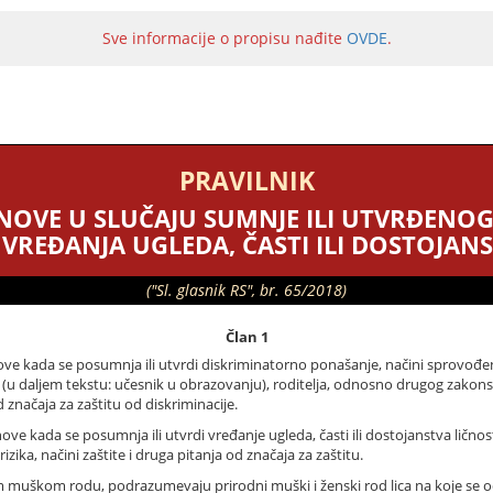
Sve informacije o propisu nađite
OVDE
.
PRAVILNIK
NOVE U SLUČAJU SUMNJE ILI UTVRĐENO
 VREĐANJA UGLEDA, ČASTI ILI DOSTOJANS
("Sl. glasnik RS", br. 65/2018)
Član 1
e kada se posumnja ili utvrdi diskriminatorno ponašanje, načini sprovođenj
 (u daljem tekstu: učesnik u obrazovanju), roditelja, odnosno drugog zakons
 značaja za zaštitu od diskriminacije.
e kada se posumnja ili utvrdi vređanje ugleda, časti ili dostojanstva ličnos
izika, načini zaštite i druga pitanja od značaja za zaštitu.
m muškom rodu, podrazumevaju prirodni muški i ženski rod lica na koje se 