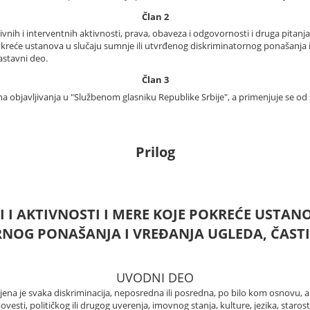
Član 2
ih i interventnih aktivnosti, prava, obaveza i odgovornosti i druga pitanja i
okreće ustanova u slučaju sumnje ili utvrđenog diskriminatornog ponašanja i v
sastavni deo.
Član 3
 objavljivanja u "Službenom glasniku Republike Srbije", a primenjuje se od
Prilog
 I AKTIVNOSTI I MERE KOJE POKREĆE USTANO
OG PONAŠANJA I VREĐANJA UGLEDA, ČASTI 
UVODNI DEO
jena je svaka diskriminacija, neposredna ili posredna, po bilo kom osnovu, 
sti, političkog ili drugog uverenja, imovnog stanja, kulture, jezika, starosti i