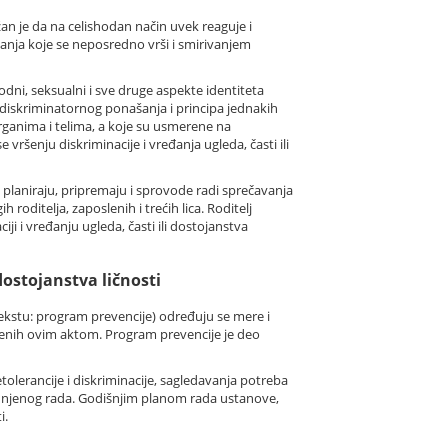
žan je da na celishodan način uvek reaguje i
anja koje se neposredno vrši i smirivanjem
rodni, seksualni i sve druge aspekte identiteta
i diskriminatornog ponašanja i principa jednakih
rganima i telima, a koje su usmerene na
ršenju diskriminacije i vređanja ugleda, časti ili
 planiraju, pripremaju i sprovode radi sprečavanja
roditelja, zaposlenih i trećih lica. Roditelj
i i vređanju ugleda, časti ili dostojanstva
dostojanstva ličnosti
tekstu: program prevencije) određuju se mere i
rđenih ovim aktom. Program prevencije je deo
tolerancije i diskriminacije, sagledavanja potreba
 njenog rada. Godišnjim planom rada ustanove,
i.