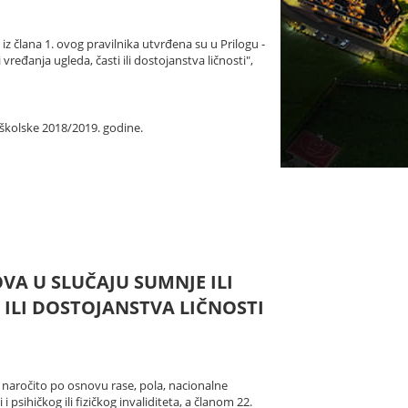
z člana 1. ovog pravilnika utvrđena su u Prilogu -
ređanja ugleda, časti ili dostojanstva ličnosti",
 školske 2018/2019. godine.
VA U SLUČAJU SUMNJE ILI
ILI DOSTOJANSTVA LIČNOSTI
a naročito po osnovu rase, pola, nacionalne
 psihičkog ili fizičkog invaliditeta, a članom 22.