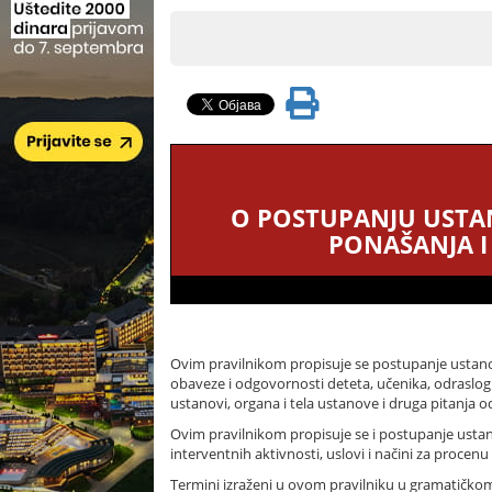
O POSTUPANJU USTA
PONAŠANJA I
Ovim pravilnikom propisuje se postupanje ustanov
obaveze i odgovornosti deteta, učenika, odraslog
ustanovi, organa i tela ustanove i druga pitanja od
Ovim pravilnikom propisuje se i postupanje ustanov
interventnih aktivnosti, uslovi i načini za procenu r
Termini izraženi u ovom pravilniku u gramatičko