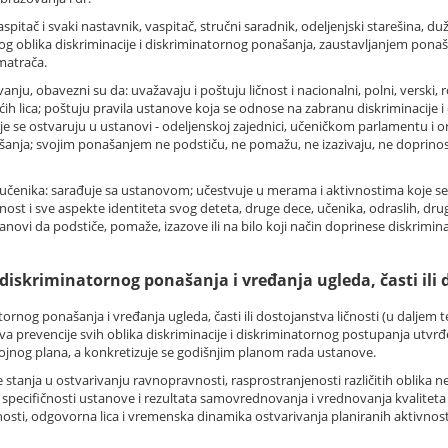
pitač i svaki nastavnik, vaspitač, stručni saradnik, odeljenjski starešina, du
g oblika diskriminacije i diskriminatornog ponašanja, zaustavljanjem ponaš
smatrača.
anju, obavezni su da: uvažavaju i poštuju ličnost i nacionalni, polni, verski, 
ećih lica; poštuju pravila ustanove koja se odnose na zabranu diskriminacije 
e se ostvaruju u ustanovi - odeljenskoj zajednici, učeničkom parlamentu i o
anja; svojim ponašanjem ne podstiču, ne pomažu, ne izazivaju, ne doprinose v
i učenika: sarađuje sa ustanovom; učestvuje u merama i aktivnostima koje se
st i sve aspekte identiteta svog deteta, druge dece, učenika, odraslih, drugih 
vi da podstiče, pomaže, izazove ili na bilo koji način doprinese diskriminacij
iskriminatornog ponašanja i vređanja ugleda, časti ili 
ornog ponašanja i vređanja ugleda, časti ili dostojanstva ličnosti (u daljem 
eva prevencije svih oblika diskriminacije i diskriminatornog postupanja utv
jnog plana, a konkretizuje se godišnjim planom rada ustanove.
tanja u ostvarivanju ravnopravnosti, rasprostranjenosti različitih oblika ne
ecifičnosti ustanove i rezultata samovrednovanja i vrednovanja kvaliteta
osti, odgovorna lica i vremenska dinamika ostvarivanja planiranih aktivnost