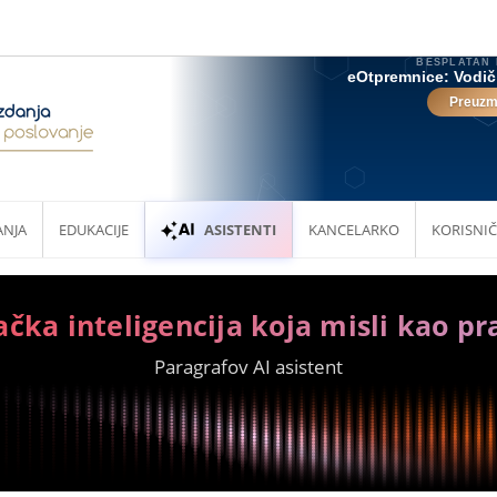
ANJA
EDUKACIJE
ASISTENTI
KANCELARKO
KORISNIČ
ačka inteligencija koja misli kao pr
Paragrafov AI asistent