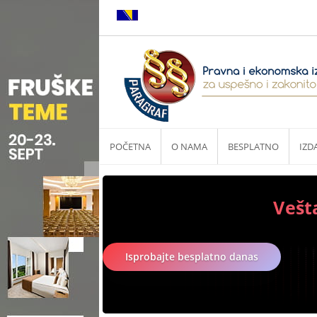
POČETNA
O NAMA
BESPLATNO
IZD
Vešt
Isprobajte besplatno danas