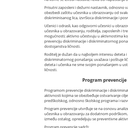
Prisutni zaposleni i dežurni nastavnik, odnosno vas
obezbedi zaštitu učesnika u obrazovanju od svako
diskriminisanog lica, izvršioca diskriminacije i po
Učenici i odrasli, kao odgovorni učesnici u obrazov
učesnika u obrazovanju, roditelja, zaposlenih i tr
mogućnosti; aktivno učestvuju u aktivnostima koj
prevenciju diskriminacije i diskriminatornog ponaš
dostojanstva ličnosti.
Roditelj je dužan da u najboljem interesu deteta 
diskriminatornog ponašanja; uvažava i poštuje lično
deteta i učenika ne sme svojim ponašanjem u ustano
ličnosti.
Program prevencije d
Programom prevencije diskriminacije i diskriminat
aktivnosti kojima se obezbeđuje ostvarivanje cilj
predškolskog, odnosno školskog programa i razvo
Program prevencije utvrđuje se na osnovu analize s
učesnika u obrazovanju za dodatnom podrškom, sp
između ostalog, opredeljuju se preventivne aktivn
Program prevencije sadrži: