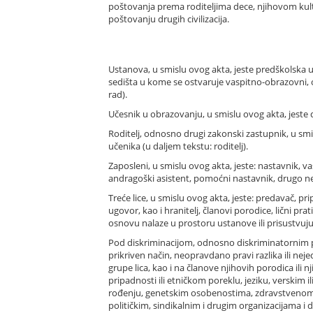
poštovanja prema roditeljima dece, njihovom kultu
poštovanju drugih civilizacija.
Ustanova, u smislu ovog akta, jeste predškolska
sedišta u kome se ostvaruje vaspitno-obrazovni, o
rad).
Učesnik u obrazovanju, u smislu ovog akta, jeste d
Roditelj, odnosno drugi zakonski zastupnik, u smislu
učenika (u daljem tekstu: roditelj).
Zaposleni, u smislu ovog akta, jeste: nastavnik, 
andragoški asistent, pomoćni nastavnik, drugo ne
Treće lice, u smislu ovog akta, jeste: predavač, pr
ugovor, kao i hranitelj, članovi porodice, lični pr
osnovu nalaze u prostoru ustanove ili prisustvu
Pod diskriminacijom, odnosno diskriminatornim p
prikriven način, neopravdano pravi razlika ili neje
grupe lica, kao i na članove njihovih porodica ili nj
pripadnosti ili etničkom poreklu, jeziku, verskim 
rođenju, genetskim osobenostima, zdravstvenom st
političkim, sindikalnim i drugim organizacijama