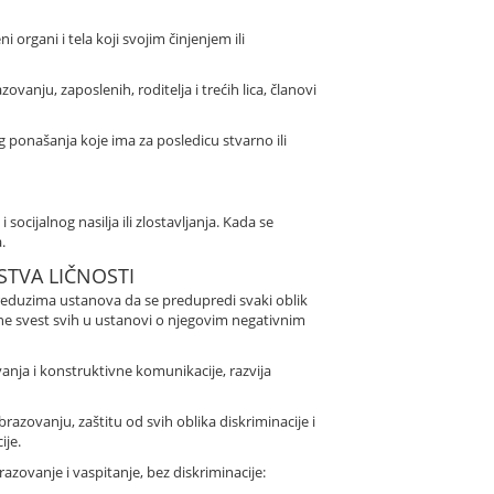
ni organi i tela koji svojim činjenjem ili
zovanju, zaposlenih, roditelja i trećih lica, članovi
g ponašanja koje ima za posledicu stvarno ili
socijalnog nasilja ili zlostavljanja. Kada se
.
STVA LIČNOSTI
e preduzima ustanova da se predupredi svaki oblik
gne svest svih u ustanovi o njegovim negativnim
nja i konstruktivne komunikacije, razvija
azovanju, zaštitu od svih oblika diskriminacije i
ije.
ovanje i vaspitanje, bez diskriminacije: