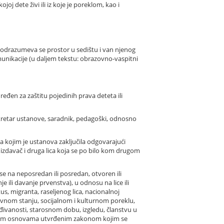
 dete živi ili iz koje je poreklom, kao i
podrazumeva se prostor u sedištu i van njenog
munikacije (u daljem tekstu: obrazovno-vaspitni
dređen za zaštitu pojedinih prava deteta ili
sekretar ustanove, saradnik, pedagoški, odnosno
 sa kojim je ustanova zaključila odgovarajući
a, izdavač i druga lica koja se po bilo kom drugom
 na neposredan ili posredan, otvoren ili
 ili davanje prvenstva), u odnosu na lice ili
atus, migranta, raseljenog lica, nacionalnoj
imovnom stanju, socijalnom i kulturnom poreklu,
đivanosti, starosnom dobu, izgledu, članstvu u
drugim osnovama utvrđenim zakonom kojim se