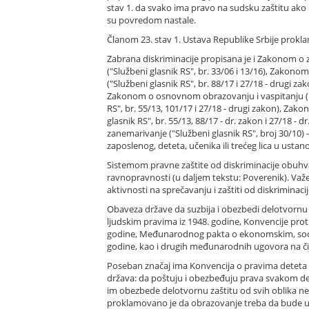
stav 1. da svako ima pravo na sudsku zaštitu ako
su povredom nastale.
Članom 23. stav 1. Ustava Republike Srbije prokla
Zabrana diskriminacije propisana je i Zakonom o z
("Službeni glasnik RS", br. 33/06 i 13/16), Zakon
("Službeni glasnik RS", br. 88/17 i 27/18 - drugi 
Zakonom o osnovnom obrazovanju i vaspitanju ("Sl
RS", br. 55/13, 101/17 i 27/18 - drugi zakon), Za
glasnik RS", br. 55/13, 88/17 - dr. zakon i 27/18 
zanemarivanje ("Službeni glasnik RS", broj 30/10) 
zaposlenog, deteta, učenika ili trećeg lica u ustan
Sistemom pravne zaštite od diskriminacije obuhva
ravnopravnosti (u daljem tekstu: Poverenik). Važeć
aktivnosti na sprečavanju i zaštiti od diskriminaci
Obaveza države da suzbija i obezbedi delotvornu z
ljudskim pravima iz 1948. godine, Konvencije prot
godine, Međunarodnog pakta o ekonomskim, socija
godine, kao i drugih međunarodnih ugovora na čij
Poseban značaj ima Konvencija o pravima deteta iz
država: da poštuju i obezbeđuju prava svakom dete
im obezbede delotvornu zaštitu od svih oblika ne
proklamovano je da obrazovanje treba da bude us