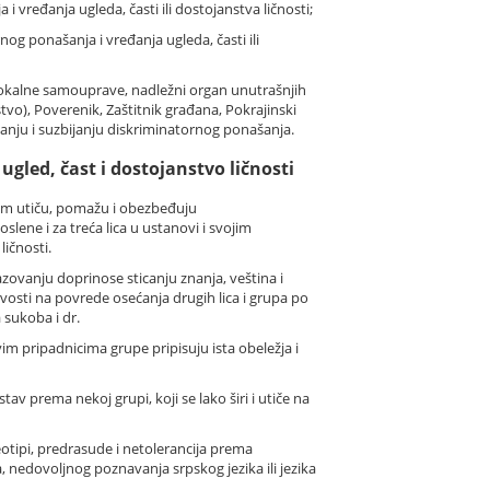
 i vređanja ugleda, časti ili dostojanstva ličnosti;
og ponašanja i vređanja ugleda, časti ili
ca lokalne samouprave, nadležni organ unutrašnjih
tvo), Poverenik, Zaštitnik građana, Pokrajinski
anju i suzbijanju diskriminatornog ponašanja.
ugled, čast i dostojanstvo ličnosti
avom utiču, pomažu i obezbeđuju
lene i za treća lica u ustanovi i svojim
ličnosti.
azovanju doprinose sticanju znanja, veština i
vosti na povrede osećanja drugih lica i grupa po
 sukoba i dr.
m pripadnicima grupe pripisuju ista obeležja i
v prema nekoj grupi, koji se lako širi i utiče na
eotipi, predrasude i netolerancija prema
, nedovoljnog poznavanja srpskog jezika ili jezika