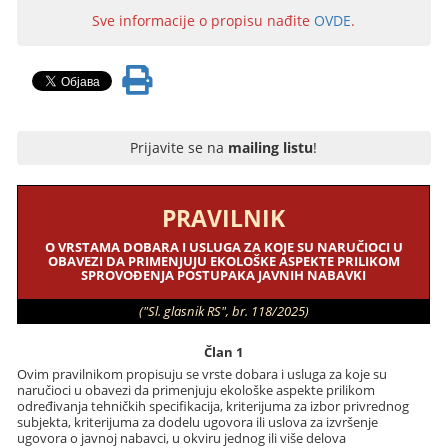
Sve informacije o propisu nađite
OVDE
.
Prijavite se na
mailing listu
!
PRAVILNIK
O VRSTAMA DOBARA I USLUGA ZA KOJE SU NARUČIOCI U
OBAVEZI DA PRIMENJUJU EKOLOŠKE ASPEKTE PRILIKOM
SPROVOĐENJA POSTUPAKA JAVNIH NABAVKI
("Sl. glasnik RS", br. 118/2025)
Član 1
Ovim pravilnikom propisuju se vrste dobara i usluga za koje su
naručioci u obavezi da primenjuju ekološke aspekte prilikom
određivanja tehničkih specifikacija, kriterijuma za izbor privrednog
subjekta, kriterijuma za dodelu ugovora ili uslova za izvršenje
ugovora o javnoj nabavci, u okviru jednog ili više delova