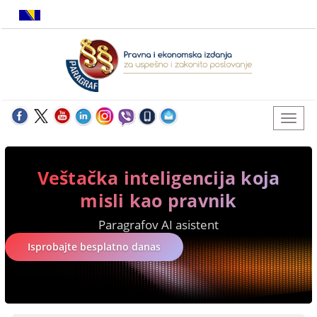
Veštačka inteligencija koja
misli kao pravnik
Paragrafov AI asistent
Isprobajte besplatno danas