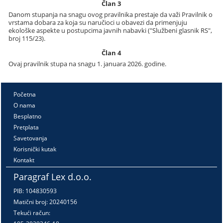
Član 3
Danom stupanja na snagu ovog pravilnika prestaje da važi Pravilnik o
vrstama dobara za koja su naručioci u obavezi da primenjuju
ekološke aspekte u postupcima javnih nabavki ("Službeni glasnik RS",
broj 115/23).
Član 4
Ovaj pravilnik stupa na snagu 1. januara 2026. godine.
Početna
O nama
Besplatno
Pretplata
Savetovanja
Korisnički kutak
Kontakt
Paragraf Lex d.o.o.
PIB: 104830593
Matični broj: 20240156
Tekući račun: