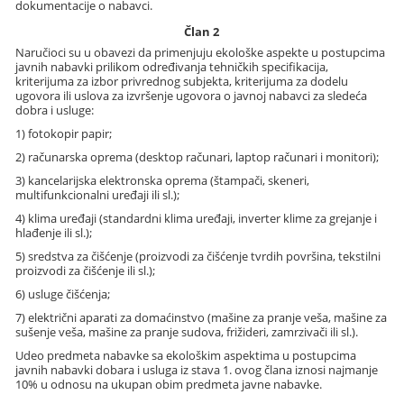
dokumentacije o nabavci.
Član 2
Naručioci su u obavezi da primenjuju ekološke aspekte u postupcima
javnih nabavki prilikom određivanja tehničkih specifikacija,
kriterijuma za izbor privrednog subjekta, kriterijuma za dodelu
ugovora ili uslova za izvršenje ugovora o javnoj nabavci za sledeća
dobra i usluge:
1) fotokopir papir;
2) računarska oprema (desktop računari, laptop računari i monitori);
3) kancelarijska elektronska oprema (štampači, skeneri,
multifunkcionalni uređaji ili sl.);
4) klima uređaji (standardni klima uređaji, inverter klime za grejanje i
hlađenje ili sl.);
5) sredstva za čišćenje (proizvodi za čišćenje tvrdih površina, tekstilni
proizvodi za čišćenje ili sl.);
6) usluge čišćenja;
7) električni aparati za domaćinstvo (mašine za pranje veša, mašine za
sušenje veša, mašine za pranje sudova, frižideri, zamrzivači ili sl.).
Udeo predmeta nabavke sa ekološkim aspektima u postupcima
javnih nabavki dobara i usluga iz stava 1. ovog člana iznosi najmanje
10% u odnosu na ukupan obim predmeta javne nabavke.