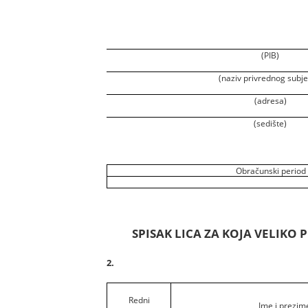
(PIB)
(naziv privrednog subje
(adresa)
(sedište)
Obračunski period
SPISAK LICA ZA KOJA VELIK
2.
Redni
Ime i prezim