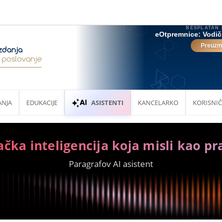
ANJA
EDUKACIJE
ASISTENTI
KANCELARKO
KORISNIČ
ačka inteligencija koja misli kao pr
Paragrafov AI asistent