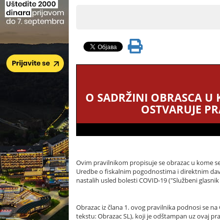
O SADRŽINI OBRASCA U K
OSTVARUJE P
Ovim pravilnikom propisuje se obrazac u kome se i
Uredbe o fiskalnim pogodnostima i direktnim da
nastalih usled bolesti COVID-19 ("Službeni glasnik 
Obrazac iz člana 1. ovog pravilnika podnosi se na
tekstu: Obrazac SL), koji je odštampan uz ovaj prav