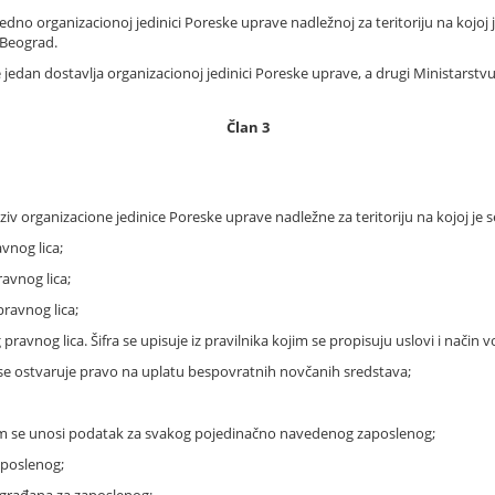
o organizacionoj jedinici Poreske uprave nadležnoj za teritoriju na kojoj je
0 Beograd.
edan dostavlja organizacionoj jedinici Poreske uprave, a drugi Ministarstvu f
Član 3
iv organizacione jedinice Poreske uprave nadležne za teritoriju na kojoj je s
avnog lica;
ravnog lica;
 pravnog lica;
kog pravnog lica. Šifra se upisuje iz pravilnika kojim se propisuju uslovi i nači
i se ostvaruje pravo na uplatu bespovratnih novčanih sredstava;
kojim se unosi podatak za svakog pojedinačno navedenog zaposlenog;
aposlenog;
j građana za zaposlenog;