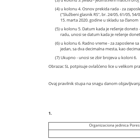
(4) u kolonu 4. Osnov prekida rada - za zapos
("Službeni glasnik RS", br. 24/05, 61/05, 54
15. marta 2020. godine u skladu sa članom 
(5) u kolonu 5. Datum kada je rešenje doneto -
radu, unosi se datum kada je rešenje donet
(6) u kolonu 6. Radno vreme - za zaposlene 
jedan, sa dva decimalna mesta, kao deci
(7) Ukupno - unosi se zbir brojeva u koloni 6.
Obrazac SL potpisuje ovlašćeno lice u velikom pr
Ovaj pravilnik stupa na snagu danom objavljivanj
1.
Organizaciona jedinica Pore