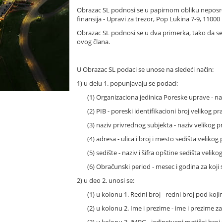
Obrazac SL podnosi se u papirnom obliku neposredn
finansija - Upravi za trezor, Pop Lukina 7-9, 1100
Obrazac SL podnosi se u dva primerka, tako da se j
ovog člana.
U Obrazac SL podaci se unose na sledeći način:
1) u delu 1. popunjavaju se podaci:
(1) Organizaciona jedinica Poreske uprave - naz
(2) PIB - poreski identifikacioni broj velikog pr
(3) naziv privrednog subjekta - naziv velikog p
(4) adresa - ulica i broj i mesto sedišta velikog
(5) sedište - naziv i šifra opštine sedišta veli
(6) Obračunski period - mesec i godina za koj
2) u deo 2. unosi se:
(1) u kolonu 1. Redni broj - redni broj pod 
(2) u kolonu 2. Ime i prezime - ime i prezime z
(3) u kolonu 3. JMBG - jedinstveni matični bro