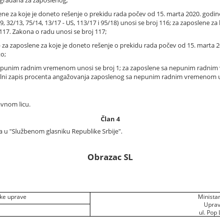
lene za koje je doneto rešenje o prekidu rada počev od 15. marta 2020. godi
/09, 32/13, 75/14, 13/17 - US, 113/17 i 95/18) unosi se broj 116; za zaposlene 
117. Zakona o radu unosi se broj 117;
 za zaposlene za koje je doneto rešenje o prekidu rada počev od 15. marta 202
o;
sa punim radnim vremenom unosi se broj 1; za zaposlene sa nepunim radnim
malni zapis procenta angažovanja zaposlenog sa nepunim radnim vremenom
avnom licu.
Član 4
a u "Službenom glasniku Republike Srbije".
Obrazac SL
ske uprave
Ministar
Uprav
ul. Pop 