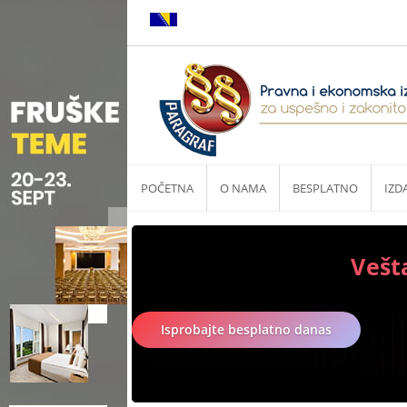
POČETNA
O NAMA
BESPLATNO
IZD
Vešt
Isprobajte besplatno danas