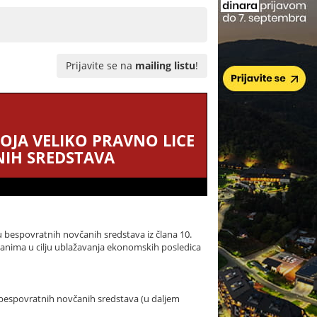
Prijavite se na
mailing listu
!
KOJA VELIKO PRAVNO LICE
IH SREDSTAVA
u bespovratnih novčanih sredstava iz člana 10.
anima u cilju ublažavanja ekonomskih posledica
tu bespovratnih novčanih sredstava (u daljem