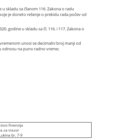
ne u skladu sa članom 116. Zakona o radu
za koje je doneto rešenje o prekidu rada počev od
0. godine u skladu sa čl. 116. i 117. Zakona o
 vremenom unosi se decimalni broj manji od
 u odnosu na puno radno vreme;
stvo finansija
a za trezor
Lukina br. 7-9