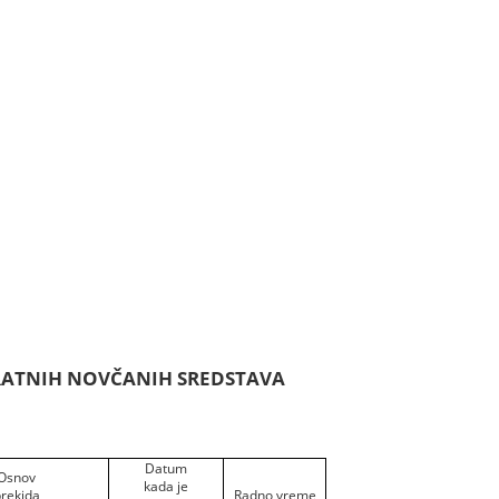
VRATNIH NOVČANIH SREDSTAVA
Datum
Osnov
kada je
rekida
Radno vreme