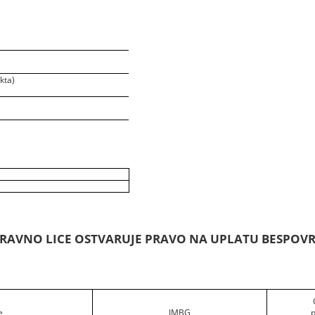
kta)
O PRAVNO LICE OSTVARUJE PRAVO NA UPLATU BESPO
e
JMBG
p