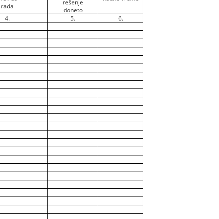
rešenje
rada
doneto
4.
5.
6.