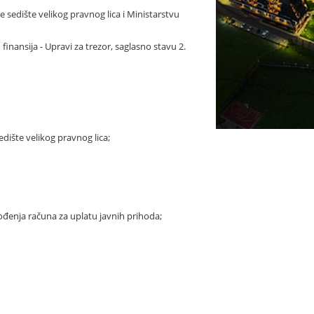
 sedište velikog pravnog lica i Ministarstvu
inansija - Upravi za trezor, saglasno stavu 2.
edište velikog pravnog lica;
n vođenja računa za uplatu javnih prihoda;