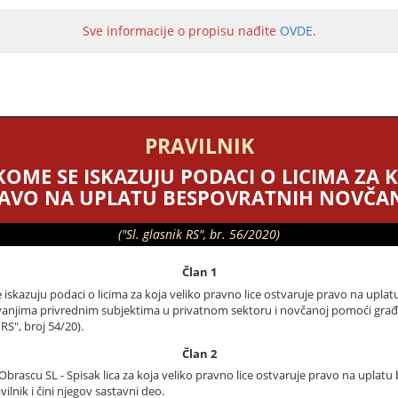
Sve informacije o propisu nađite
OVDE
.
PRAVILNIK
OME SE ISKAZUJU PODACI O LICIMA ZA 
RAVO NA UPLATU BESPOVRATNIH NOVČAN
("Sl. glasnik RS", br. 56/2020)
Član 1
skazuju podaci o licima za koja veliko pravno lice ostvaruje pravo na uplat
vanjima privrednim subjektima u privatnom sektoru i novčanoj pomoći građ
RS", broj 54/20).
Član 2
 Obrascu SL - Spisak lica za koja veliko pravno lice ostvaruje pravo na upla
ilnik i čini njegov sastavni deo.