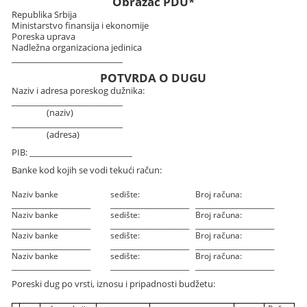
Obrazac PDU*
Republika Srbija
Ministarstvo finansija i ekonomije
Poreska uprava
Nadležna organizaciona jedinica
___________________________
POTVRDA O DUGU
Naziv i adresa poreskog dužnika:
___________________________
(naziv)
___________________________
(adresa)
PIB: _________________________
Banke kod kojih se vodi tekući račun:
Naziv banke
sedište:
Broj računa:
_______________________
_______________________
_______________________
Naziv banke
sedište:
Broj računa:
_______________________
_______________________
_______________________
Naziv banke
sedište:
Broj računa:
_______________________
_______________________
_______________________
Naziv banke
sedište:
Broj računa:
_______________________
_______________________
_______________________
Poreski dug po vrsti, iznosu i pripadnosti budžetu: