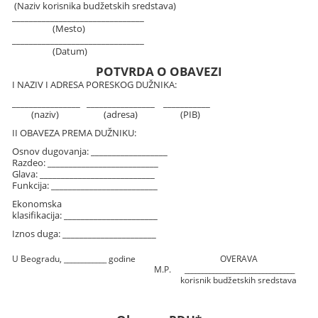
(Naziv korisnika budžetskih sredstava)
_______________________________
(Mesto)
_______________________________
(Datum)
POTVRDA O OBAVEZI
I NAZIV I ADRESA PORESKOG DUŽNIKA:
________________ ________________ ___________
(naziv) (adresa) (PIB)
II OBAVEZA PREMA DUŽNIKU:
Osnov dugovanja: __________________
Razdeo: __________________________
Glava: ___________________________
Funkcija: _________________________
Ekonomska
klasifikacija: ______________________
Iznos duga: ______________________
U Beogradu, ____________ godine
OVERAVA
M.P.
_______________________________
korisnik budžetskih sredstava