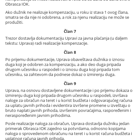
Obrasca IOK.
Ako dužnik ne realizuje kompenzaciju, u roku iz stava 1 ovog člana,
smatra se da nije ni odobrena, a rok za njenu realizaciju ne može se
produžiti.
Član 7
Trezor dostavlja dokumentaciju Upravi za javna plaćanja (u daljem
tekstu: Uprava) radi realizacije kompenzacije.
Član 8
Po prijemu dokumentacije, Uprava obaveštava dužnika o iznosu
duga koji je odobren za kompenzaciju, a ako deo duga pripada
drugom učesniku u raspodeli i o iznosu duga koji pripada tom
učesniku, sa zahtevom da podnese dokaz o izmirenju duga.
Član 9
Uprava, na osnovu dostavljene dokumentacije i po prijemu dokaza o
izmirenju duga koji pripada drugom učesniku u raspodeli, izvršava
naloge za obračun na teret i u korist budžeta i odgovarajućeg računa
za uplatu javnih prihoda i evidentira izvršene promene u izveštaju o
bruto naplati javnih prihoda, izvršenim povraćajima, raspoređenim i
neraspoređenim javnim prihodima.
Posle realizacije naloga za obračun, Uprava dostavlja dužniku jedan
primerak Obrasca IOK zajedno sa potvrdama, odnosno kopijama
naloga o sprovedenom obračunu na teret i u korist računa budžeta i
uplatnog računa javnih prihoda.