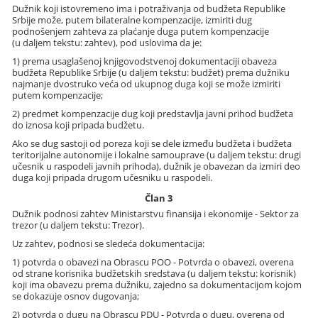
Dužnik koji istovremeno ima i potraživanja od budžeta Republike
Srbije može, putem bilateralne kompenzacije, izmiriti dug
podnošenjem zahteva za plaćanje duga putem kompenzacije
(u daljem tekstu: zahtev), pod uslovima da je:
1) prema usaglašenoj knjigovodstvenoj dokumentaciji obaveza
budžeta Republike Srbije (u daljem tekstu: budžet) prema dužniku
najmanje dvostruko veća od ukupnog duga koji se može izmiriti
putem kompenzacije;
2) predmet kompenzacije dug koji predstavlja javni prihod budžeta
do iznosa koji pripada budžetu.
Ako se dug sastoji od poreza koji se dele između budžeta i budžeta
teritorijalne autonomije i lokalne samouprave (u daljem tekstu: drugi
učesnik u raspodeli javnih prihoda), dužnik je obavezan da izmiri deo
duga koji pripada drugom učesniku u raspodeli.
Član 3
Dužnik podnosi zahtev Ministarstvu finansija i ekonomije - Sektor za
trezor (u daljem tekstu: Trezor).
Uz zahtev, podnosi se sledeća dokumentacija:
1) potvrda o obavezi na Obrascu POO - Potvrda o obavezi, overena
od strane korisnika budžetskih sredstava (u daljem tekstu: korisnik)
koji ima obavezu prema dužniku, zajedno sa dokumentacijom kojom
se dokazuje osnov dugovanja;
2) potvrda o dugu na Obrascu PDU - Potvrda o dugu, overena od