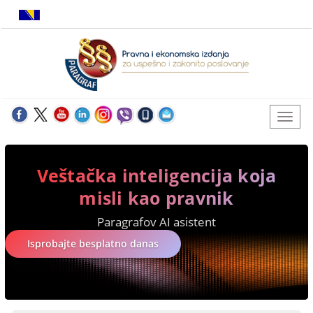
Veštačka inteligencija koja
misli kao pravnik
Paragrafov AI asistent
Isprobajte besplatno danas