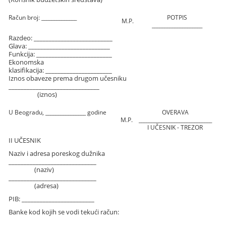
Račun broj: ______________
POTPIS
M.P.
____________________
Razdeo: __________________________
Glava: ___________________________
Funkcija: _________________________
Ekonomska
klasifikacija: ______________________
Iznos obaveze prema drugom učesniku
______________________________
(iznos)
U Beogradu, ________________ godine
OVERAVA
M.P.
_____________________________
I UČESNIK - TREZOR
II UČESNIK
Naziv i adresa poreskog dužnika
_____________________________
(naziv)
_____________________________
(adresa)
PIB: ________________________
Banke kod kojih se vodi tekući račun: