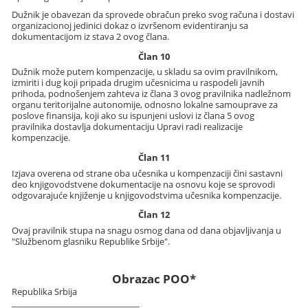
Dužnik je obavezan da sprovede obračun preko svog računa i dostavi
organizacionoj jedinici dokaz o izvršenom evidentiranju sa
dokumentacijom iz stava 2 ovog člana.
Član 10
Dužnik može putem kompenzacije, u skladu sa ovim pravilnikom,
izmiriti i dug koji pripada drugim učesnicima u raspodeli javnih
prihoda, podnošenjem zahteva iz člana 3 ovog pravilnika nadležnom
organu teritorijalne autonomije, odnosno lokalne samouprave za
poslove finansija, koji ako su ispunjeni uslovi iz člana 5 ovog
pravilnika dostavlja dokumentaciju Upravi radi realizacije
kompenzacije.
Član 11
Izjava overena od strane oba učesnika u kompenzaciji čini sastavni
deo knjigovodstvene dokumentacije na osnovu koje se sprovodi
odgovarajuće knjiženje u knjigovodstvima učesnika kompenzacije.
Član 12
Ovaj pravilnik stupa na snagu osmog dana od dana objavljivanja u
"Službenom glasniku Republike Srbije".
Obrazac POO*
Republika Srbija
_______________________________