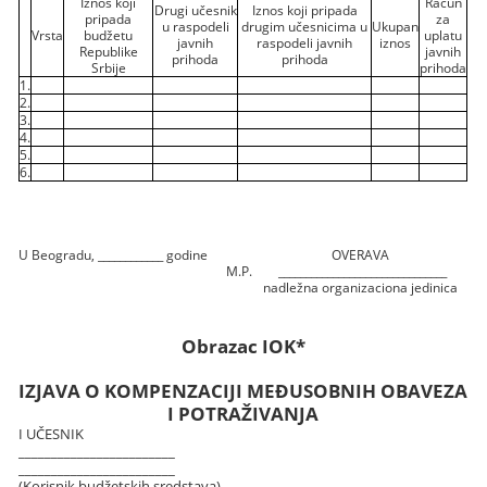
Iznos koji
Račun
Drugi učesnik
Iznos koji pripada
pripada
za
u raspodeli
drugim učesnicima u
Ukupan
Vrsta
budžetu
uplatu
javnih
raspodeli javnih
iznos
Republike
javnih
prihoda
prihoda
Srbije
prihoda
1.
2.
3.
4.
5.
6.
U Beogradu, ____________ godine
OVERAVA
M.P.
_______________________________
nadležna organizaciona jedinica
Obrazac IOK*
IZJAVA O KOMPENZACIJI MEĐUSOBNIH OBAVEZA
I POTRAŽIVANJA
I UČESNIK
________________________
________________________
(Korisnik budžetskih sredstava)