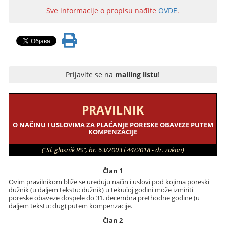
Sve informacije o propisu nađite
OVDE
.
Prijavite se na
mailing listu
!
PRAVILNIK
O NAČINU I USLOVIMA ZA PLAĆANJE PORESKE OBAVEZE PUTEM
KOMPENZACIJE
("Sl. glasnik RS", br. 63/2003 i 44/2018 - dr. zakon)
Član 1
Ovim pravilnikom bliže se uređuju način i uslovi pod kojima poreski
dužnik (u daljem tekstu: dužnik) u tekućoj godini može izmiriti
poreske obaveze dospele do 31. decembra prethodne godine (u
daljem tekstu: dug) putem kompenzacije.
Član 2