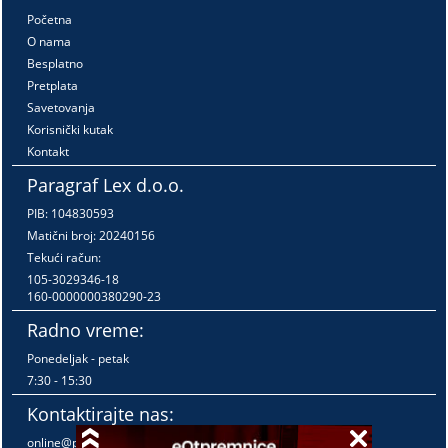
Početna
O nama
Besplatno
Pretplata
Savetovanja
Korisnički kutak
Kontakt
Paragraf Lex d.o.o.
PIB: 104830593
Matični broj: 20240156
Tekući račun:
105-3029346-18
160-0000000380290-23
Radno vreme:
Ponedeljak - petak
7:30 - 15:30
Kontaktirajte nas:
online@paragraf.rs