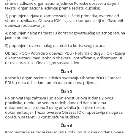
strane nadležne organizacione jedinice Poreske uprave (u daljem
tekstu: organizaciona jedinica) prema sedištu dužnika;
3) popunjena izjava o kompenzaciji, u četiri primerka, overena od
strane dužnika, na Obrascu IOK - Izjava o kompenzaciji međusobnih
obaveza i potraživanja;
4) popunjen nalog na teret i u korist odgovarajućeg uplatnog računa
javnih prihoda;
5) popunjen i overen nalog na teret i u korist svog računa.
Obrasci POO - Potvrda o obavezi, PDU - Potvrda o dugu i IOK - Izjava
o kompenzaciji međusobnih obaveza i potraživanja, odštampani su
uz ovaj pravilnik i čine njegov sastavni deo.
Član 4
Korisnik i organizaciona jedinica overavaju Obrazac POO i Obrazac
PDU, u roku od sedam radnih dana od dana prijema.
Član 5
Po prihvatanju zahteva i uz ispunjenost uslova iz člana 2 ovog
pravilnika, u roku od sedam radnih dana od dana prijema
dokumentacije iz člana 3 ovog pravilnika (u daljem tekstu:
dokumentacija), Trezor overava Obrazac IOK i ispostavlja naloge za
obračun na teret i u korist računa budžeta.
Član 6
Kompenzacija se može realizovati u roku od 30 dana od dana overe