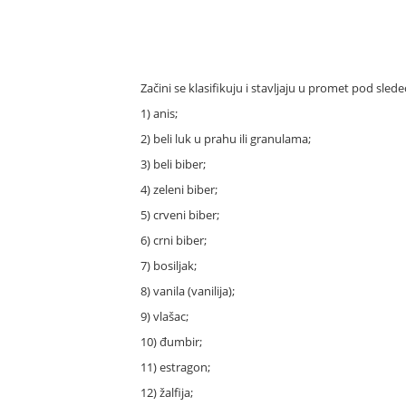
Začini se klasifikuju i stavljaju u promet pod sled
1) anis;
2) beli luk u prahu ili granulama;
3) beli biber;
4) zeleni biber;
5) crveni biber;
6) crni biber;
7) bosiljak;
8) vanila (vanilija);
9) vlašac;
10) đumbir;
11) estragon;
12) žalfija;