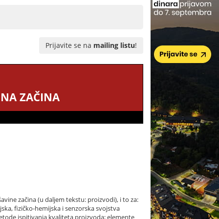
Prijavite se na
mailing listu
!
INA ZAČINA
ine začina (u daljem tekstu: proizvodi), i to za:
ijska, fizičko-hemijska i senzorska svojstva
metode ispitivanja kvaliteta proizvoda; elemente