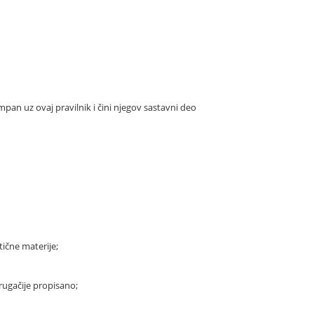
ampan uz ovaj pravilnik i čini njegov sastavni deo
tične materije;
drugačije propisano;