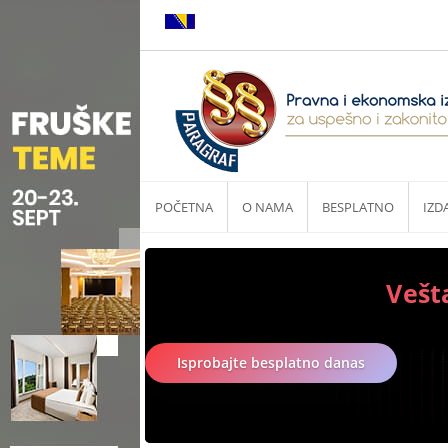
POČETNA
O NAMA
BESPLATNO
IZD
Vešt
Isprobajte besplatno danas