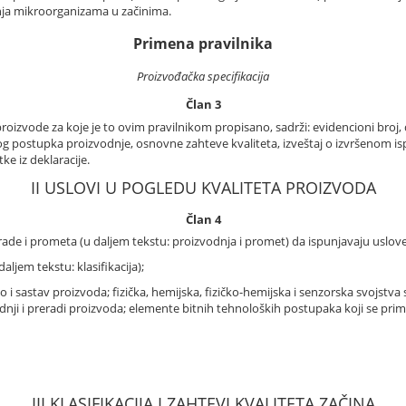
anja mikroorganizama u začinima.
Primena pravilnika
Proizvođačka specifikacija
Član 3
proizvode za koje je to ovim pravilnikom propisano, sadrži: evidencioni bro
g postupka proizvodnje, osnovne zahteve kvaliteta, izveštaj o izvršenom ispit
e iz deklaracije.
II USLOVI U POGLEDU KVALITETA PROIZVODA
Član 4
de i prometa (u daljem tekstu: proizvodnja i promet) da ispunjavaju uslove u
daljem tekstu: klasifikacija);
ao i sastav proizvoda; fizička, hemijska, fizičko-hemijska i senzorska svojstva s
dnji i preradi proizvoda; elemente bitnih tehnoloških postupaka koji se prim
III KLASIFIKACIJA I ZAHTEVI KVALITETA ZAČINA