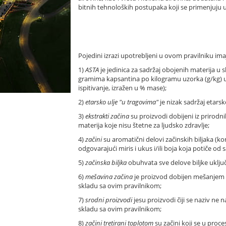
bitnih tehnoloških postupaka koji se primenjuju u 
Pojedini izrazi upotrebljeni u ovom pravilniku ima
1)
ASTA
je jedinica za sadržaj obojenih materija 
gramima kapsantina po kilogramu uzorka (g/kg) u o
ispitivanje, izražen u % mase);
2)
etarsko ulje "u tragovima"
je nizak sadržaj etarsko
3)
ekstrakti začina
su proizvodi dobijeni iz prirodnih
materija koje nisu štetne za ljudsko zdravlje;
4)
začini
su aromatični delovi začinskih biljaka (kor
odgovarajući miris i ukus i/ili boja koja potiče od 
5)
začinska biljka
obuhvata sve delove biljke uključ
6)
mešavina začina
je proizvod dobijen mešanjem dva
skladu sa ovim pravilnikom;
7)
srodni proizvodi
jesu proizvodi čiji se naziv ne
skladu sa ovim pravilnikom;
8)
začini tretirani toplotom
su začini koji se u proc