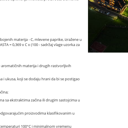
ojenih materija - C, mlevene paprike, izražene u
STA = 0,369 x C x (100 - sadržaj vlage uzorka za
e aromatičnih materija i drugih rastvorljivih
isa i ukusa, koji se dodaju hrani da bi se postigao
čina;
ina sa ekstraktima začina ili drugim sastojcima u
ni odgovarajućim proizvodima klasifikovanim u
noj temperaturi 100°C i minimalnom vremenu