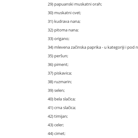
29) papuanski muskatni orah;
30) muskatni cvet;
31) kudrava nana;
32) pitoma nana;
33) origano;
34) mlevena začinska paprika - u kategoriji i pod n
35) peršun;
36) piment;
37) piskavica;
38) ruzmarin;
39) selen;
40) bela slačica;
41) crna slačica;
42) timijan;
43) celer;
44) cimet;