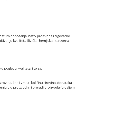
j, datum donošenja, naziv proizvoda i trgovačko
ivanju kvaliteta (fizička, hemijska i senzorna
 pogledu kvaliteta, i to za:
irovina, kao i vrstu i količinu sirovina, dodataka i
enjuju u proizvodnji i preradi proizvoda (u daljem