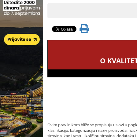
O KVALITE
Ovim pravilnikom bliže se propisuju uslovi u pogle
klasifikaciju, kategorizaciju i naziv proizvoda; fiz
sirovina, kao i vrstu i količinu sirovina, dodataka