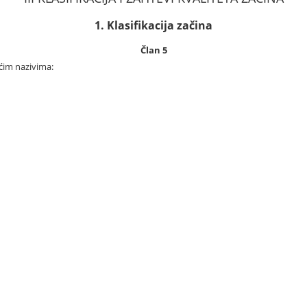
1. Klasifikacija začina
Član 5
ećim nazivima: