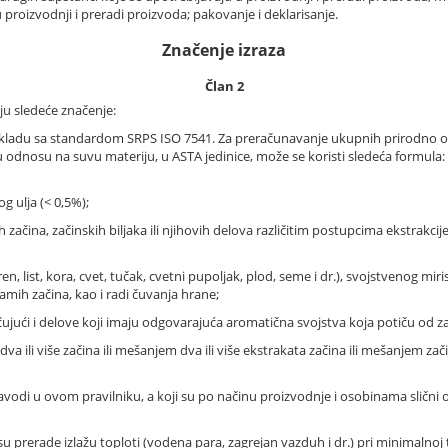
proizvodnji i preradi proizvoda; pakovanje i deklarisanje.
Značenje izraza
Član 2
ju sledeće značenje:
u skladu sa standardom SRPS ISO 7541. Za preračunavanje ukupnih prirodno ob
dnosu na suvu materiju, u ASTA jedinice, može se koristi sledeća formula: A
g ulja (< 0,5%);
 začina, začinskih biljaka ili njihovih delova različitim postupcima ekstrakcij
en, list, kora, cvet, tučak, cvetni pupoljak, plod, seme i dr.), svojstvenog mir
samih začina, kao i radi čuvanja hrane;
ujući i delove koji imaju odgovarajuća aromatična svojstva koja potiču od za
 ili više začina ili mešanjem dva ili više ekstrakata začina ili mešanjem zač
 navodi u ovom pravilniku, a koji su po načinu proizvodnje i osobinama slič
esu prerade izlažu toploti (vodena para, zagrejan vazduh i dr.) pri minimal