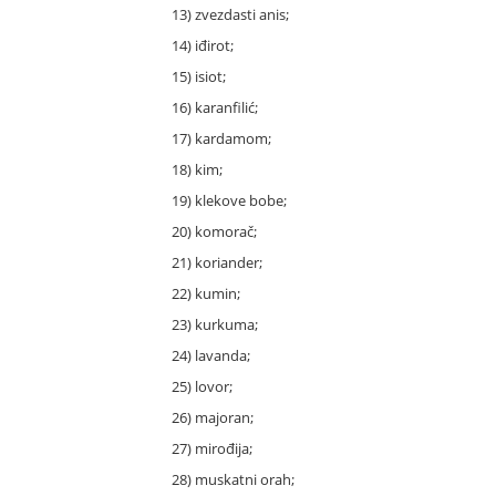
13) zvezdasti anis;
14) iđirot;
15) isiot;
16) karanfilić;
17) kardamom;
18) kim;
19) klekove bobe;
20) komorač;
21) koriander;
22) kumin;
23) kurkuma;
24) lavanda;
25) lovor;
26) majoran;
27) mirođija;
28) muskatni orah;