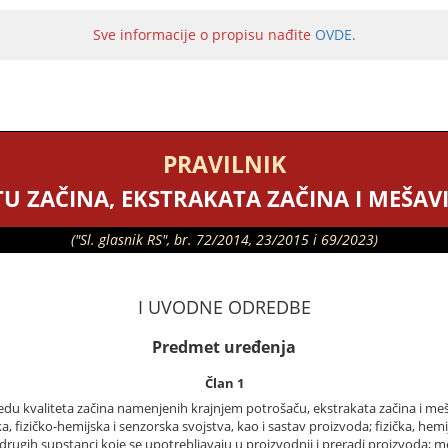
Sve informacije o propisu nađite
OVDE
.
PRAVILNIK
TU ZAČINA, EKSTRAKATA ZAČINA I MEŠAV
("Sl. glasnik RS", br. 72/2014, 23/2015 i 69/2023)
I UVODNE ODREDBE
Predmet uređenja
Član 1
du kvaliteta začina namenjenih krajnjem potrošaču, ekstrakata začina i mešav
ička, fizičko-hemijska i senzorska svojstva, kao i sastav proizvoda; fizička, hem
 i drugih supstanci koje se upotrebljavaju u proizvodnji i preradi proizvoda; 