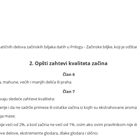
tičnih delova začinskih biljaka datih u Prilogu - Začinske biljke, koji je odšt
2. Opšti zahtevi kvaliteta začina
Član 6
, mahune, većih i manjih delića ili praha.
Član 7
vaju sledeće zahteve kvaliteta:
ije i da ne sadrže primese ili ostatke začina iz kojih su ekstrahovane aroma
nja mase;
nije veći od 2%, a kod začina ne veći od 1%, osim ako ovim pravilnikom nije 
hove delove, ekstremente glodara, dlake glodara i slično;