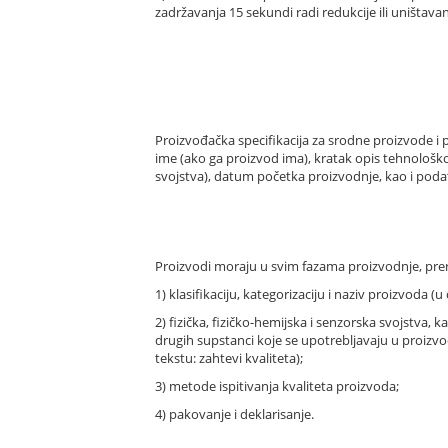
zadržavanja 15 sekundi radi redukcije ili uništav
Proizvođačka specifikacija za srodne proizvode i 
ime (ako ga proizvod ima), kratak opis tehnološko
svojstva), datum početka proizvodnje, kao i podatk
Proizvodi moraju u svim fazama proizvodnje, prera
1) klasifikaciju, kategorizaciju i naziv proizvoda (u 
2) fizička, fizičko-hemijska i senzorska svojstva, k
drugih supstanci koje se upotrebljavaju u proizvo
tekstu: zahtevi kvaliteta);
3) metode ispitivanja kvaliteta proizvoda;
4) pakovanje i deklarisanje.