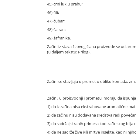
45) crni luk u prahu;
46) čili;
47) čubar;
48) šafran;
49) šafranika.
Začini iz stava 1. ovog člana proizvode se od aroma
(u daljem tekstu: Prilog).
Začini se stavljaju u promet u obliku komada, zrna
Začini, u proizvodnji i prometu, moraju da ispunja
1) da iz začina nisu ekstrahovane aromatične mater
2) da začinu nisu dodavana sredstva radi poveća
3) da sadržaj stranih primesa kod začinskog bilja 
4) da ne sadrže žive i/ili mrtve insekte, kao ni nji