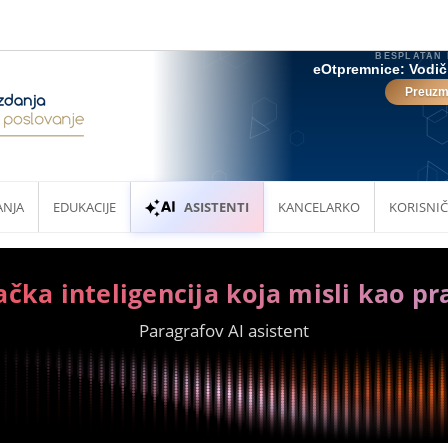
ANJA
EDUKACIJE
ASISTENTI
KANCELARKO
KORISNIČ
ačka inteligencija koja misli kao pr
Paragrafov AI asistent