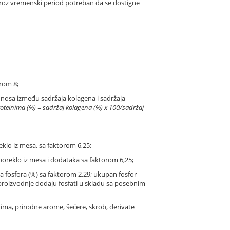
kroz vremenski period potreban da se dostigne
rom 8;
dnosa između sadržaja kolagena i sadržaja
roteinima (%) = sadržaj kolagena (%) x 100/sadržaj
klo iz mesa, sa faktorom 6,25;
poreklo iz mesa i dodataka sa faktorom 6,25;
 fosfora (%) sa faktorom 2,29; ukupan fosfor
proizvodnje dodaju fosfati u skladu sa posebnim
dima, prirodne arome, šećere, skrob, derivate