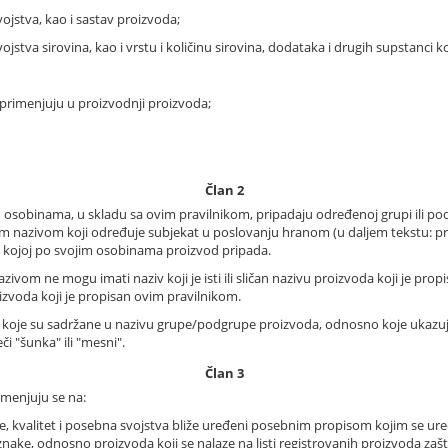
svojstva, kao i sastav proizvoda;
svojstva sirovina, kao i vrstu i količinu sirovina, dodataka i drugih supstanci
 primenjuju u proizvodnji proizvoda;
Član 2
im osobinama, u skladu sa ovim pravilnikom, pripadaju određenoj grupi ili po
im nazivom koji određuje subjekat u poslovanju hranom (u daljem tekstu: pro
u kojoj po svojim osobinama proizvod pripada.
zivom ne mogu imati naziv koji je isti ili sličan nazivu proizvoda koji je p
roizvoda koji je propisan ovim pravilnikom.
i koje su sadržane u nazivu grupe/podgrupe proizvoda, odnosno koje ukazu
či "šunka" ili "mesni".
Član 3
imenjuju se na:
nje, kvalitet i posebna svojstva bliže uređeni posebnim propisom kojim se ur
oznake, odnosno proizvoda koji se nalaze na listi registrovanih proizvoda z