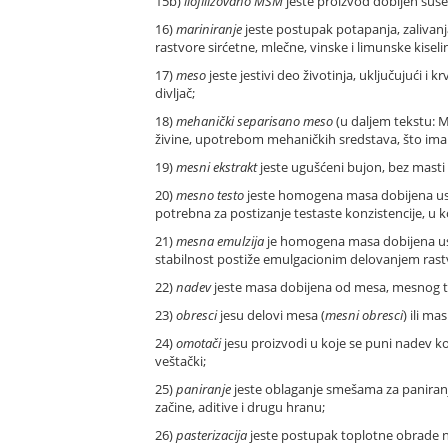
15b)
liofilizovano MSM
jeste proizvod dobijen su
16)
mariniranje
jeste postupak potapanja, zalivanja
rastvore sirćetne, mlečne, vinske i limunske kiselin
17)
meso
jeste jestivi deo životinja, uključujući i 
divljač;
18)
mehanički separisano meso
(u daljem tekstu: M
živine, upotrebom mehaničkih sredstava, što ima za
19)
mesni ekstrakt
jeste ugušćeni bujon, bez masti
20)
mesno testo
jeste homogena masa dobijena usitnj
potrebna za postizanje testaste konzistencije, u 
21)
mesna emulzija
je homogena masa dobijena usit
stabilnost postiže emulgacionim delovanjem rastv
22)
nadev
jeste masa dobijena od mesa, mesnog tes
23)
obresci
jesu delovi mesa (
mesni obresci
) ili ma
24)
omotači
jesu proizvodi u koje se puni nadev ko
veštački;
25)
paniranje
jeste oblaganje smešama za paniranje
začine, aditive i drugu hranu;
26)
pasterizacija
jeste postupak toplotne obrade n