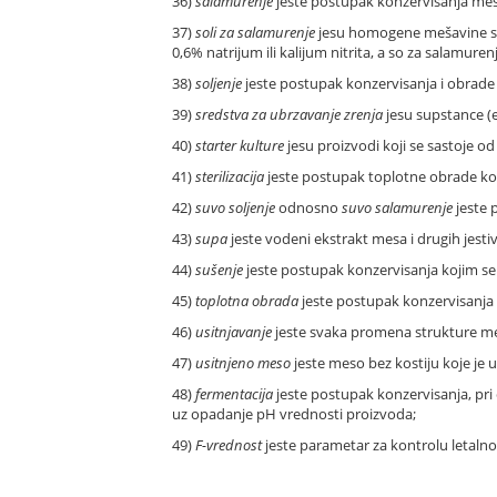
36)
salamurenje
jeste postupak konzervisanja mes
37)
soli za salamurenje
jesu homogene mešavine soli
0,6% natrijum ili kalijum nitrita, a so za salamurenj
38)
soljenje
jeste postupak konzervisanja i obrade m
39)
sredstva za ubrzavanje zrenja
jesu supstance (e
40)
starter kulture
jesu proizvodi koji se sastoje od 
41)
sterilizacija
jeste postupak toplotne obrade kon
42)
suvo soljenje
odnosno
suvo salamurenje
jeste 
43)
supa
jeste vodeni ekstrakt mesa i drugih jesti
44)
sušenje
jeste postupak konzervisanja kojim se
45)
toplotna obrada
jeste postupak konzervisanja i
46)
usitnjavanje
jeste svaka promena strukture mesa
47)
usitnjeno meso
jeste meso bez kostiju koje je u
48)
fermentacija
jeste postupak konzervisanja, pri 
uz opadanje pH vrednosti proizvoda;
49)
F-vrednost
jeste parametar za kontrolu letalno