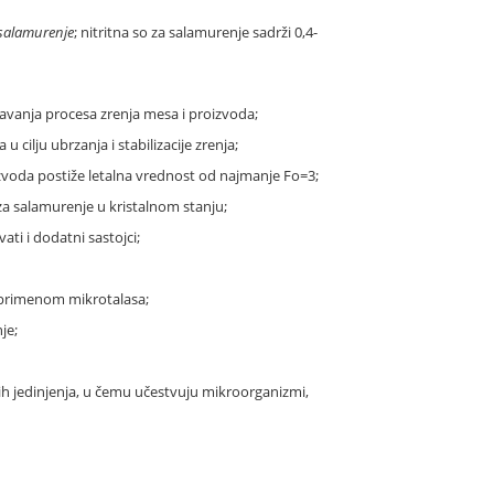
 salamurenje
; nitritna so za salamurenje sadrži 0,4-
eravanja procesa zrenja mesa i proizvoda;
 cilju ubrzanja i stabilizacije zrenja;
zvoda postiže letalna vrednost od najmanje Fo=3;
za salamurenje u kristalnom stanju;
ti i dodatni sastojci;
 i primenom mikrotalasa;
je;
gih jedinjenja, u čemu učestvuju mikroorganizmi,