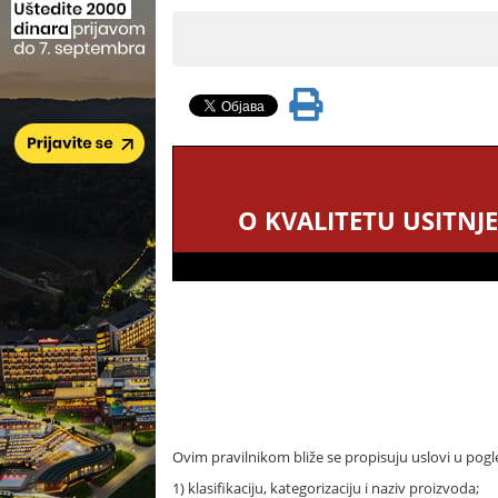
O KVALITETU USITN
Ovim pravilnikom bliže se propisuju uslovi u pogl
1) klasifikaciju, kategorizaciju i naziv proizvoda;