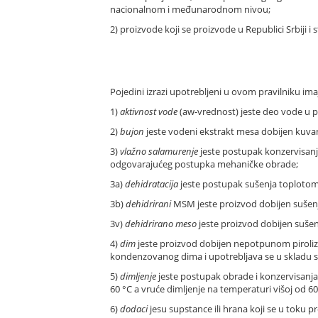
nacionalnom i međunarodnom nivou;
2) proizvode koji se proizvode u Republici Srbiji i
Pojedini izrazi upotrebljeni u ovom pravilniku ima
1)
aktivnost vode
(aw-vrednost) jeste deo vode u p
2)
bujon
jeste vodeni ekstrakt mesa dobijen kuvan
3)
vlažno salamurenje
jeste postupak konzervisan
odgovarajućeg postupka mehaničke obrade;
3a)
dehidratacija
jeste postupak sušenja toplotom
3b)
dehidrirani
MSM jeste proizvod dobijen suš
3v)
dehidrirano meso
jeste proizvod dobijen suš
4)
dim
jeste proizvod dobijen nepotpunom piroliz
kondenzovanog dima i upotrebljava se u skladu
5)
dimljenje
jeste postupak obrade i konzervisanja
60 °C a vruće dimljenje na temperaturi višoj od 60
6)
dodaci
jesu supstance ili hrana koji se u toku 