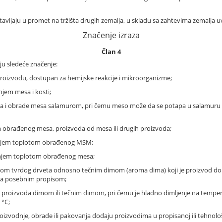
 stavljaju u promet na tržišta drugih zemalja, u skladu sa zahtevima zemalja u
Značenje izraza
Član 4
ju sledeće značenje:
roizvodu, dostupan za hemijske reakcije i mikroorganizme;
jem mesa i kosti;
ja i obrade mesa salamurom, pri čemu meso može da se potapa u salamuru i
 obrađenog mesa, proizvoda od mesa ili drugih proizvoda;
enjem toplotom obrađenog MSM;
enjem toplotom obrađenog mesa;
om tvrdog drveta odnosno tečnim dimom (aroma dima) koji je proizvod dob
 sa posebnim propisom;
 proizvoda dimom ili tečnim dimom, pri čemu je hladno dimljenje na tempera
 °C;
proizvodnje, obrade ili pakovanja dodaju proizvodima u propisanoj ili tehnolo