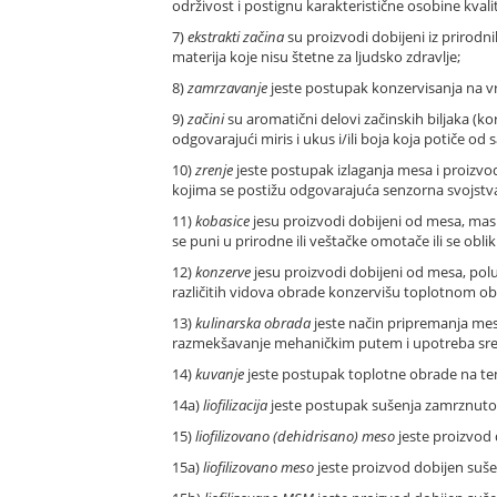
održivost i postignu karakteristične osobine kvali
7)
ekstrakti začina
su proizvodi dobijeni iz prirodnih
materija koje nisu štetne za ljudsko zdravlje;
8)
zamrzavanje
jeste postupak konzervisanja na v
9)
začini
su aromatični delovi začinskih biljaka (kor
odgovarajući miris i ukus i/ili boja koja potiče od 
10)
zrenje
jeste postupak izlaganja mesa i proizv
kojima se postižu odgovarajuća senzorna svojstva
11)
kobasice
jesu proizvodi dobijeni od mesa, masno
se puni u prirodne ili veštačke omotače ili se obl
12)
konzerve
jesu proizvodi dobijeni od mesa, polu
različitih vidova obrade konzervišu toplotnom 
13)
kulinarska obrada
jeste način pripremanja mesa
razmekšavanje mehaničkim putem i upotreba sred
14)
kuvanje
jeste postupak toplotne obrade na tem
14a)
liofilizacija
jeste postupak sušenja zamrznutog
15)
liofilizovano (dehidrisano) meso
jeste proizvod
15a)
liofilizovano meso
jeste proizvod dobijen suš