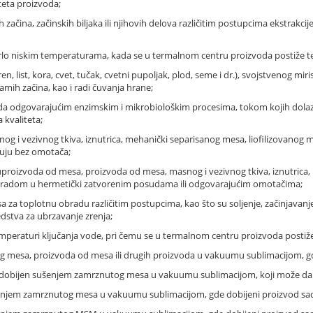
teta proizvoda;
 začina, začinskih biljaka ili njihovih delova različitim postupcima ekstrakcij
rlo niskim temperaturama, kada se u termalnom centru proizvoda postiže t
en, list, kora, cvet, tučak, cvetni pupoljak, plod, seme i dr.), svojstvenog miri
samih začina, kao i radi čuvanja hrane;
oda odgovarajućim enzimskim i mikrobiološkim procesima, tokom kojih dolazi
 kvaliteta;
g i vezivnog tkiva, iznutrica, mehanički separisanog mesa, liofilizovanog me
ikuju bez omotača;
proizvoda od mesa, proizvoda od mesa, masnog i vezivnog tkiva, iznutrica, k
obradom u hermetički zatvorenim posudama ili odgovarajućim omotačima;
 za toplotnu obradu različitim postupcima, kao što su soljenje, začinjavanje,
stva za ubrzavanje zrenja;
peraturi ključanja vode, pri čemu se u termalnom centru proizvoda postiže
 mesa, proizvoda od mesa ili drugih proizvoda u vakuumu sublimacijom, gd
 dobijen sušenjem zamrznutog mesa u vakuumu sublimacijom, koji može da 
enjem zamrznutog mesa u vakuumu sublimacijom, gde dobijeni proizvod sad