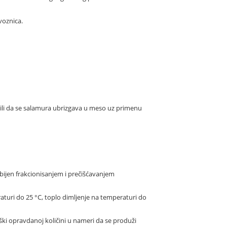
voznica.
li da se salamura ubrizgava u meso uz primenu
ijen frakcionisanjem i prečišćavanjem
turi do 25 °C, toplo dimljenje na temperaturi do
ški opravdanoj količini u nameri da se produži