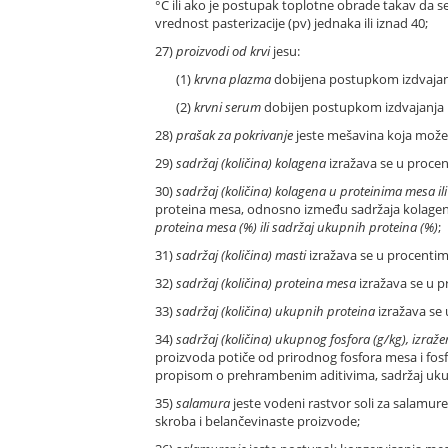
°C ili ako je postupak toplotne obrade takav da
vrednost pasterizacije (pv) jednaka ili iznad 40;
27)
proizvodi od krvi
jesu:
(1)
krvna plazma
dobijena postupkom izdvajanja 
(2)
krvni serum
dobijen postupkom izdvajanja bel
28)
prašak za pokrivanje
jeste mešavina koja može d
29)
sadržaj (količina) kolagena
izražava se u procen
30)
sadržaj (količina) kolagena u proteinima mesa i
proteina mesa, odnosno između sadržaja kolagena
proteina mesa (%) ili sadržaj ukupnih proteina (%)
;
31)
sadržaj (količina) masti
izražava se u procentima
32)
sadržaj (količina) proteina mesa
izražava se u p
33)
sadržaj (količina) ukupnih proteina
izražava se 
34)
sadržaj (količina) ukupnog fosfora (g/kg), izraž
proizvoda potiče od prirodnog fosfora mesa i fos
propisom o prehrambenim aditivima, sadržaj ukupn
35)
salamura
jeste vodeni rastvor soli za salamure
skroba i belančevinaste proizvode;