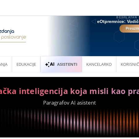
ANJA
EDUKACIJE
ASISTENTI
KANCELARKO
KORISNIČ
ačka inteligencija koja misli kao pr
Paragrafov AI asistent