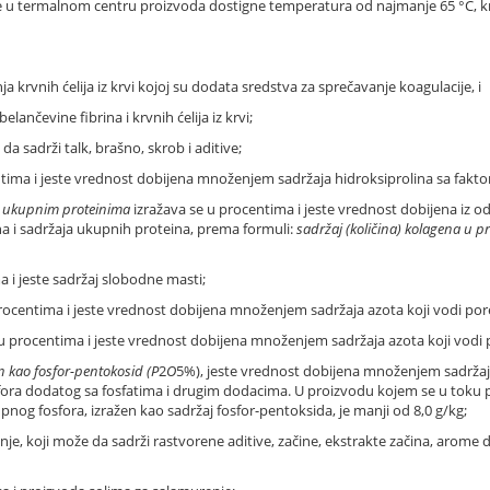
 se u termalnom centru proizvoda dostigne temperatura od najmanje 65 °C, 
krvnih ćelija iz krvi kojoj su dodata sredstva za sprečavanje koagulacije, i
ančevine fibrina i krvnih ćelija iz krvi;
a sadrži talk, brašno, skrob i aditive;
tima i jeste vrednost dobijena množenjem sadržaja hidroksiprolina sa fakto
li ukupnim proteinima
izražava se u procentima i jeste vrednost dobijena iz o
 i sadržaja ukupnih proteina, prema formuli:
sadržaj (količina) kolagena u p
 i jeste sadržaj slobodne masti;
rocentima i jeste vrednost dobijena množenjem sadržaja azota koji vodi pore
u procentima i jeste vrednost dobijena množenjem sadržaja azota koji vodi 
en kao fosfor-pentokosid (P
2
O
5%), jeste vrednost dobijena množenjem sadržaja
fora dodatog sa fosfatima i drugim dodacima. U proizvodu kojem se u toku 
og fosfora, izražen kao sadržaj fosfor-pentoksida, je manji od 8,0 g/kg;
nje, koji može da sadrži rastvorene aditive, začine, ekstrakte začina, arome 