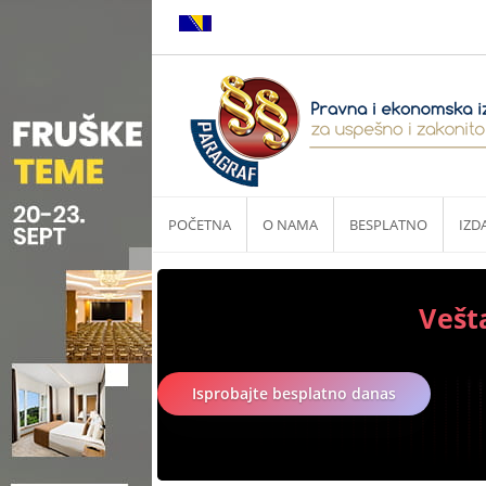
POČETNA
O NAMA
BESPLATNO
IZD
Vešt
Isprobajte besplatno danas