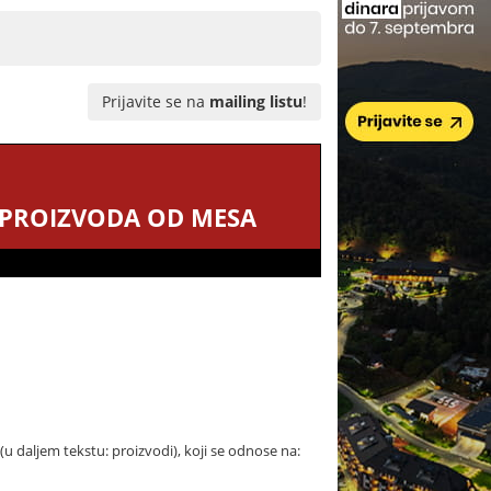
Prijavite se na
mailing listu
!
 PROIZVODA OD MESA
 daljem tekstu: proizvodi), koji se odnose na: