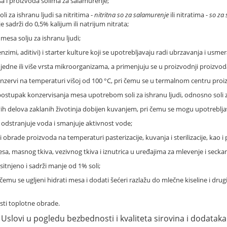
a i proizvoda solima za salamurenje;
 za ishranu ljudi sa nitritima -
nitritna so za salamurenje
ili nitratima -
so za
e sadrži do 0,5% kalijum ili natrijum nitrata;
esa solju za ishranu ljudi;
nzimi, aditivi) i starter kulture koji se upotrebljavaju radi ubrzavanja i usm
jedne ili više vrsta mikroorganizama, a primenjuju se u proizvodnji proizvoda u
zervi na temperaturi višoj od 100 °C, pri čemu se u termalnom centru proi
postupak konzervisanja mesa upotrebom soli za ishranu ljudi, odnosno soli 
vih delova zaklanih životinja dobijen kuvanjem, pri čemu se mogu upotrebljava
 odstranjuje voda i smanjuje aktivnost vode;
 obrade proizvoda na temperaturi pasterizacije, kuvanja i sterilizacije, kao
, masnog tkiva, vezivnog tkiva i iznutrica u uređajima za mlevenje i seckan
sitnjeno i sadrži manje od 1% soli;
čemu se ugljeni hidrati mesa i dodati šećeri razlažu do mlečne kiseline i dru
sti toplotne obrade.
Uslovi u pogledu bezbednosti i kvaliteta sirovina i dodataka