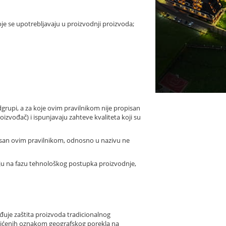
 koje se upotrebljavaju u proizvodnji proizvoda;
dgrupi, a za koje ovim pravilnikom nije propisan
izvođač) i ispunjavaju zahteve kvaliteta koji su
ropisan ovim pravilnikom, odnosno u nazivu ne
ju na fazu tehnološkog postupka proizvodnje,
eđuje zaštita proizvoda tradicionalnog
aštićenih oznakom geografskog porekla na