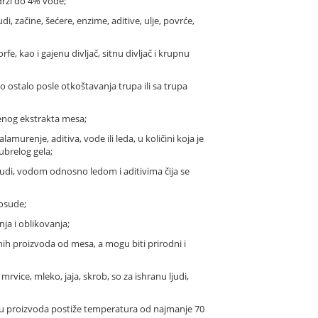
rži do 4% vode;
 začine, šećere, enzime, aditive, ulje, povrće,
rfe, kao i gajenu divljač, sitnu divljač i krupnu
 ostalo posle otkoštavanja trupa ili sa trupa
denog ekstrakta mesa;
urenje, aditiva, vode ili leda, u količini koja je
ubrelog gela;
judi, vodom odnosno ledom i aditivima čija se
posude;
nja i oblikovanja;
nih proizvoda od mesa, a mogu biti prirodni i
vice, mleko, jaja, skrob, so za ishranu ljudi,
ru proizvoda postiže temperatura od najmanje 70