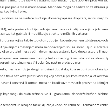
šenjem zamrznutog MSM u vakuumu sublimacijom, gde dobijeni proizvod sad
 ili posipanja mesa marinadama. Marinade mogu da sadrže so za ishranu ljudi,
e, kao i vino i pivo;
krv, a odnosi se na sledeće životinje: domaće papkare i kopitare, živinu i lagomo
SM), jeste proizvod dobijen odvajanjem mesa sa kostiju na kojima je to meso
 rezultat gubitak ili modifikaciju strukture mišićnih vlakana;
 i proteina koji se talože toplotom, dobijen kocentrovanjem izbistrenog vo
avanjem i mešanjem mesa sa dodavanjem soli za ishranu ljudi ili soli za salam
kojoj se proteini mesa većim delom nalaze u stanju koloidnog rastvora ili nab
njavanjem i mešanjem mesnog testa i masnog tkiva i ulja, soli za ishranu l
orenih proteina mesa i/ili belančevinastim proizvodima;
ta, mesne emulzije, drugih sirovina i dodataka, koja se puni u omotače i 
snog tkiva bez kože (
masni obresci
) koji nastaju prilikom rasecanja, otkoštava
basica i konzervi ili komadi mesa pri izradi suvomesnatih proizvoda i dimlje
 koje mogu da budu tečne, suve ili u granulama i da sadrže brašno, hlebne mr
a temperaturi nižoj od tačke ključanja vode, pri čemu se u termalnom cent