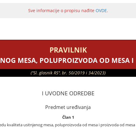
Sve informacije o propisu nađite
OVDE
.
PRAVILNIK
JENOG MESA, POLUPROIZVODA OD MESA I
("Sl. glasnik RS", br. 50/2019 i 34/2023)
I UVODNE ODREDBE
Predmet uređivanja
Član 1
edu kvaliteta usitnjenog mesa, poluproizvoda od mesa i proizvoda od mesa (u