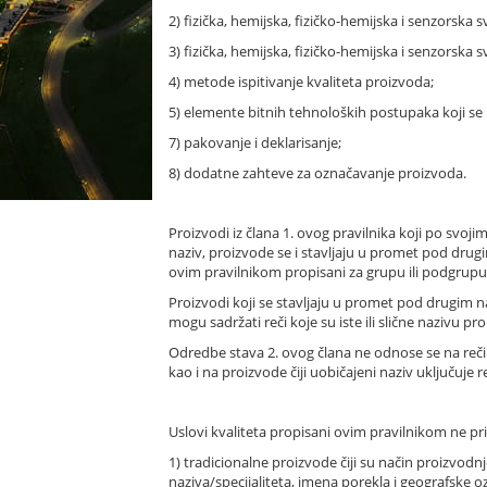
2) fizička, hemijska, fizičko-hemijska i senzorska 
3) fizička, hemijska, fizičko-hemijska i senzorska 
4) metode ispitivanje kvaliteta proizvoda;
5) elemente bitnih tehnoloških postupaka koji se
7) pakovanje i deklarisanje;
8) dodatne zahteve za označavanje proizvoda.
Proizvodi iz člana 1. ovog pravilnika koji po svoj
naziv, proizvode se i stavljaju u promet pod drug
ovim pravilnikom propisani za grupu ili podgrup
Proizvodi koji se stavljaju u promet pod drugim na
mogu sadržati reči koje su iste ili slične nazivu p
Odredbe stava 2. ovog člana ne odnose se na reč
kao i na proizvode čiji uobičajeni naziv uključuje re
Uslovi kvaliteta propisani ovim pravilnikom ne pr
1) tradicionalne proizvode čiji su način proizvod
naziva/specijaliteta, imena porekla i geografske 