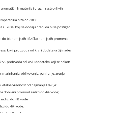
e aromatičnih materija i drugih rastvorljivih
emperatura niža od -18°C.
sa i ukusa, koji se dodaju hrani da bi se postigao
 do biohemijskih i fizičko hemijskih promena
sa, krvi, proizvoda od krvi i dodataka čiji nadev
rvi, proizvoda od krvi i dodataka koji se nakon
 mariniranje, oblikovanje, paniranje, zrenje,
 letalna vrednost od najmanje F0=0,4;
e dobijeni proizvod sadrži do 4% vode;
sadrži do 4% vode;
rži do 4% vode;