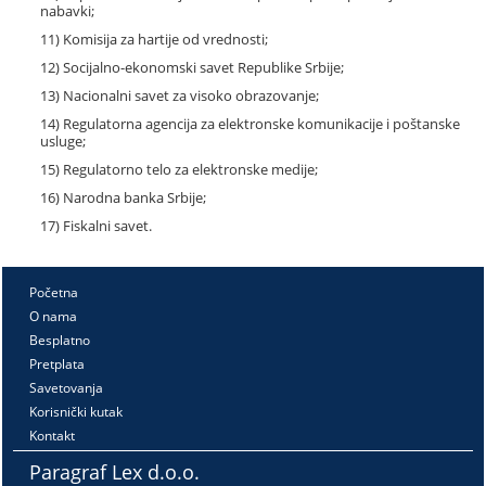
nabavki;
11) Komisija za hartije od vrednosti;
12) Socijalno-ekonomski savet Republike Srbije;
13) Nacionalni savet za visoko obrazovanje;
14) Regulatorna agencija za elektronske komunikacije i poštanske
usluge;
15) Regulatorno telo za elektronske medije;
16) Narodna banka Srbije;
17) Fiskalni savet.
Početna
O nama
Besplatno
Pretplata
Savetovanja
Korisnički kutak
Kontakt
Paragraf Lex d.o.o.