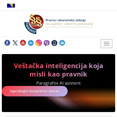
Veštačka inteligencija koja
misli kao pravnik
Paragrafov AI asistent
Isprobajte besplatno danas