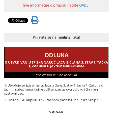
Sve informacije o propisu nađite
OVDE
.
Prijavite se na
mailing listu
!
ODLUKA
O UTVRĐIVANJU SPISKA NARUČILACA IZ ČLANA 3. STAV 1. TAČKA
1) ZAKONA O JAVNIM NABAVKAMA
("Sl. glasnik RS", br. 85/2020)
1. Utvrđuje se Spisak naručilaca iz člana 3. stav 1. tačka 1) Zakona o
javnim nabavkama, koji je odštampan uz ovu odluku i čini njen
sastavni deo.
2. Ovu odluku objaviti u "Službenom glasniku Republike Srbije".
SPISAK