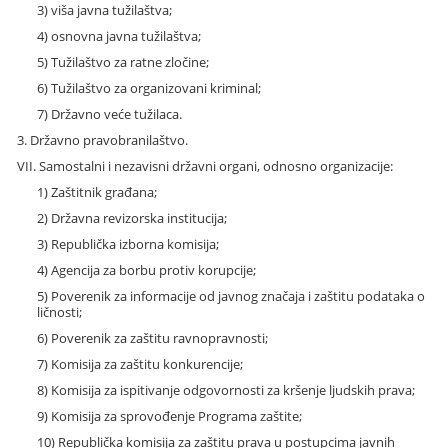
3) viša javna tužilaštva;
4) osnovna javna tužilaštva;
5) Tužilaštvo za ratne zločine;
6) Tužilaštvo za organizovani kriminal;
7) Državno veće tužilaca.
3. Državno pravobranilaštvo.
VII. Samostalni i nezavisni državni organi, odnosno organizacije:
1) Zaštitnik građana;
2) Državna revizorska institucija;
3) Republička izborna komisija;
4) Agencija za borbu protiv korupcije;
5) Poverenik za informacije od javnog značaja i zaštitu podataka o
ličnosti;
6) Poverenik za zaštitu ravnopravnosti;
7) Komisija za zaštitu konkurencije;
8) Komisija za ispitivanje odgovornosti za kršenje ljudskih prava;
9) Komisija za sprovođenje Programa zaštite;
10) Republička komisija za zaštitu prava u postupcima javnih