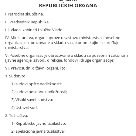
REPUBLIČKIH ORGANA
I. Narodna skupština.
II. Predsednik Republike.
III. Vlada, kabineti i službe Vlade.
IV. Ministarstva, organi uprave u sastavu ministarstva i posebne
organizacije, obrazovane u skladu sa zakonom kojim se uređuju
ministarstva.
V. Posebne organizacije obrazovane u skladu sa posebnim zakonom
(javne agencije, zavodi, direkcije, fondovi i druge organizacije).
VI. Pravosudni državni organi, i to:
1. Sudstvo:
1) sudovi opšte nadležnosti;
2) sudovi posebne nadležnosti;
3) Visoki savet sudstva;
4) Ustavni sud.
2. Tužilaštva:
1) Republičko javno tužilaštvo;
2) apelaciona javna tužilaštva;