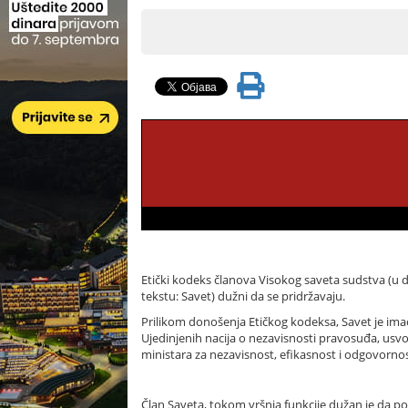
Etički kodeks članova Visokog saveta sudstva (u da
tekstu: Savet) dužni da se pridržavaju.
Prilikom donošenja Etičkog kodeksa, Savet je im
Ujedinjenih nacija o nezavisnosti pravosuđa, usv
ministara za nezavisnost, efikasnost i odgovornos
Član Saveta, tokom vršnja funkcije dužan je da po