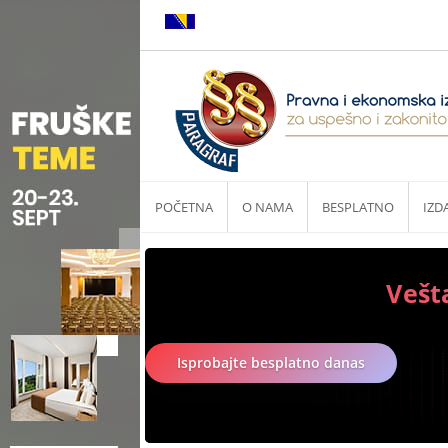
POČETNA
O NAMA
BESPLATNO
IZD
Vešt
Isprobajte besplatno danas