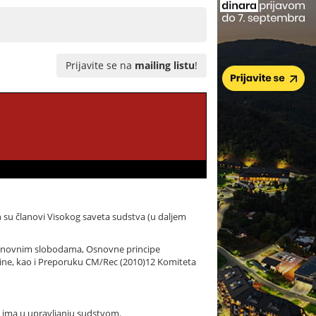
Prijavite se na
mailing listu
!
ih su članovi Visokog saveta sudstva (u daljem
 osnovnim slobodama, Osnovne principe
dine, kao i Preporuku CM/Rec (2010)12 Komiteta
et ima u upravljanju sudstvom.