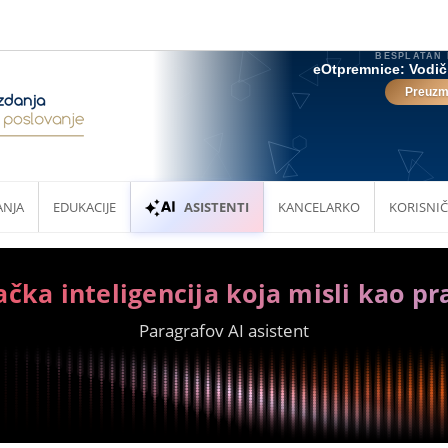
ANJA
EDUKACIJE
ASISTENTI
KANCELARKO
KORISNIČ
ačka inteligencija koja misli kao pr
Paragrafov AI asistent