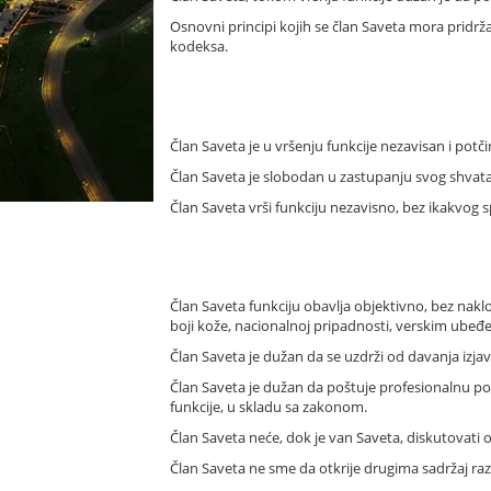
Osnovni principi kojih se član Saveta mora pridrž
kodeksa.
Član Saveta je u vršenju funkcije nezavisan i pot
Član Saveta je slobodan u zastupanju svog shvatan
Član Saveta vrši funkciju nezavisno, bez ikakvog sp
Član Saveta funkciju obavlja objektivno, bez nak
boji kože, nacionalnoj pripadnosti, verskim ubeđe
Član Saveta je dužan da se uzdrži od davanja izjav
Član Saveta je dužan da poštuje profesionalnu pove
funkcije, u skladu sa zakonom.
Član Saveta neće, dok je van Saveta, diskutovati
Član Saveta ne sme da otkrije drugima sadržaj r