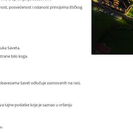
enost, posvećenost i odanost principima Etičkog
luka Saveta.
strane bilo koga.
i obavezama Savet odlučuje zasnovanih na rasi,
uva tajne podatke koje je saznao u vršenju
u.