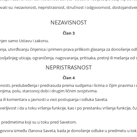
avati su: nezavisnost, nepristrasnost, stručnost i odgovornost, dostojanstv
NEZAVISNOST
Član 3
činjen samo Ustavu i zakonu.
ja, utvrđivanju činjenica i primeni prava prilikom glasanja za donošenje od
oljašnjeg uticaja, ograničenja, nagovaranja, pritisaka, pretnji ili mešanja od 
NEPRISTRASNOST
Član 4
lonosti, predubeđenja i predrasuda prema sudijama i licima o čijim pravima 
njima, polu, starosnoj dobi i drugim ličnim svojstvima.
a ili komentara u javnosti u vezi postupanja i odluka Saveta.
rljivost i da u toku vršenja funkcije, kao i po prestanku vršenja funkcije, č
 o predmetima koji su u toku pred Savetom.
azgovora između članova Saveta, kada je donošenje odluke u predmetu u tok