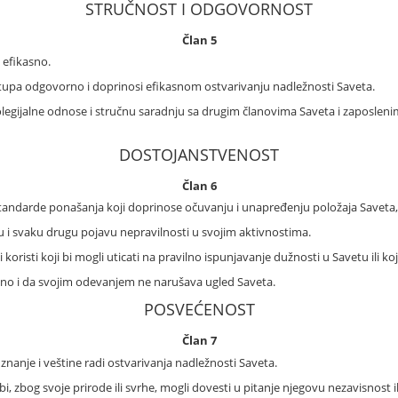
STRUČNOST I ODGOVORNOST
Član 5
 efikasno.
stupa odgovorno i doprinosi efikasnom ostvarivanju nadležnosti Saveta.
olegijalne odnose i stručnu saradnju sa drugim članovima Saveta i zaposlen
DOSTOJANSTVENOST
Član 6
standarde ponašanja koji doprinose očuvanju i unapređenju položaja Saveta
u i svaku drugu pojavu nepravilnosti u svojim aktivnostima.
koristi koji bi mogli uticati na pravilno ispunjavanje dužnosti u Savetu ili k
dno i da svojim odevanjem ne narušava ugled Saveta.
POSVEĆENOST
Član 7
znanje i veštine radi ostvarivanja nadležnosti Saveta.
, zbog svoje prirode ili svrhe, mogli dovesti u pitanje njegovu nezavisnost il