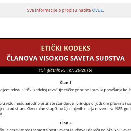
Sve informacije o propisu nađite
OVDE
.
ETIČKI KODEKS
ČLANOVA VISOKOG SAVETA SUDSTVA
("Sl. glasnik RS", br. 26/2016)
Član 1
ljem tekstu: Etički kodeks) utvrđuje etičke principe i pravila ponašanja koj
ao u vidu međunarodno priznate standarde i principe o ljudskim pravima i
ojenih od strane Generalne skupštine Ujedinjenih nacija novembra 1985. go
t.
Član 2
štuje nezavisnost i samostalnost Saveta i sudstva i da jača položaj koji Sav