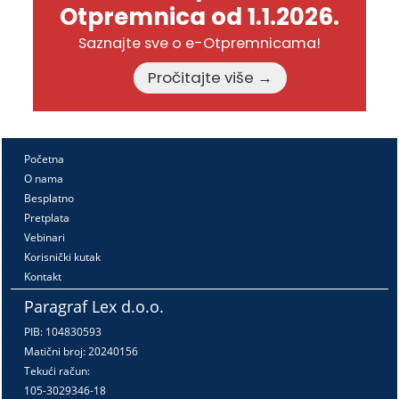
Otpremnica od 1.1.2026.
Saznajte sve o e-Otpremnicama!
Pročitajte više →
Početna
O nama
Besplatno
Pretplata
Vebinari
Korisnički kutak
Kontakt
Paragraf Lex d.o.o.
PIB: 104830593
Matični broj: 20240156
Tekući račun:
105-3029346-18