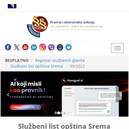
BESPLATNO
Registar službenih glasila
Službeni list opština Srema
39/2022
Službeni list opština Srema