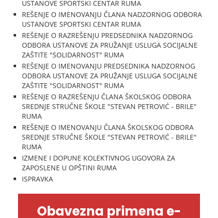
USTANOVE SPORTSKI CENTAR RUMA
REŠENJE O IMENOVANJU ČLANA NADZORNOG ODBORA
USTANOVE SPORTSKI CENTAR RUMA
REŠENJE O RAZREŠENJU PREDSEDNIKA NADZORNOG
ODBORA USTANOVE ZA PRUŽANJE USLUGA SOCIJALNE
ZAŠTITE "SOLIDARNOST" RUMA
REŠENJE O IMENOVANJU PREDSEDNIKA NADZORNOG
ODBORA USTANOVE ZA PRUŽANJE USLUGA SOCIJALNE
ZAŠTITE "SOLIDARNOST" RUMA
REŠENJE O RAZREŠENJU ČLANA ŠKOLSKOG ODBORA
SREDNJE STRUČNE ŠKOLE "STEVAN PETROVIĆ - BRILE"
RUMA
REŠENJE O IMENOVANJU ČLANA ŠKOLSKOG ODBORA
SREDNJE STRUČNE ŠKOLE "STEVAN PETROVIĆ - BRILE"
RUMA
IZMENE I DOPUNE KOLEKTIVNOG UGOVORA ZA
ZAPOSLENE U OPŠTINI RUMA
ISPRAVKA
Obavezna primena e-