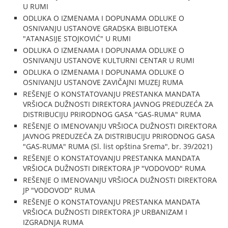
U RUMI
ODLUKA O IZMENAMA I DOPUNAMA ODLUKE O
OSNIVANJU USTANOVE GRADSKA BIBLIOTEKA
"ATANASIJE STOJKOVIĆ" U RUMI
ODLUKA O IZMENAMA I DOPUNAMA ODLUKE O
OSNIVANJU USTANOVE KULTURNI CENTAR U RUMI
ODLUKA O IZMENAMA I DOPUNAMA ODLUKE O
OSNIVANJU USTANOVE ZAVIČAJNI MUZEJ RUMA
REŠENJE O KONSTATOVANJU PRESTANKA MANDATA
VRŠIOCA DUŽNOSTI DIREKTORA JAVNOG PREDUZEĆA ZA
DISTRIBUCIJU PRIRODNOG GASA "GAS-RUMA" RUMA
REŠENJE O IMENOVANJU VRŠIOCA DUŽNOSTI DIREKTORA
JAVNOG PREDUZEĆA ZA DISTRIBUCIJU PRIRODNOG GASA
"GAS-RUMA" RUMA (Sl. list opština Srema", br. 39/2021)
REŠENJE O KONSTATOVANJU PRESTANKA MANDATA
VRŠIOCA DUŽNOSTI DIREKTORA JP "VODOVOD" RUMA
REŠENJE O IMENOVANJU VRŠIOCA DUŽNOSTI DIREKTORA
JP "VODOVOD" RUMA
REŠENJE O KONSTATOVANJU PRESTANKA MANDATA
VRŠIOCA DUŽNOSTI DIREKTORA JP URBANIZAM I
IZGRADNJA RUMA