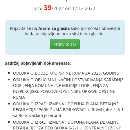
39
broj
/2022 od 17.12.2022.
Prijavite se na
Alarm za glasila
kako bismo Vas obavestili
kada je objavljeno novo službeno glasilo.
Prijavite se!
Sadržaj objavljenih dokumenata:
ODLUKA O BUDŽETU OPŠTINE RUMA ZA 2023. GODINU
ODLUKA O OBLICIMA I NAČINU OSTVARIVANJA SARADNJE
ODELJENJA KOMUNALNE MILICIJE I ODELJENJA ZA
INSPEKCIJSKE POSLOVE OPŠTINSKE UPRAVE OPŠTINE
RUMA
ODLUKA O IZRADI IZMENA I DOPUNA PLANA DETALJNE
REGULACIJE "PARK-ŠUMA BORKOVAC" U RUMI (blok 1-6-1
sa Borkovačkim jezerom)
ODLUKA O IZRADI IZMENA I DOPUNA PLANA DETALJNE
REGULACIJE" ZA DEO BLOKA 3-2-1 U CENTRALNOJ ZONI"