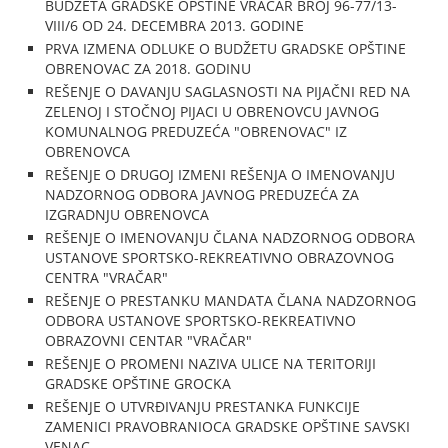
BUDŽETA GRADSKE OPŠTINE VRAČAR BROJ 96-77/13-
VIII/6 OD 24. DECEMBRA 2013. GODINE
PRVA IZMENA ODLUKE O BUDŽETU GRADSKE OPŠTINE
OBRENOVAC ZA 2018. GODINU
REŠENJE O DAVANJU SAGLASNOSTI NA PIJAČNI RED NA
ZELENOJ I STOČNOJ PIJACI U OBRENOVCU JAVNOG
KOMUNALNOG PREDUZEĆA "OBRENOVAC" IZ
OBRENOVCA
REŠENJE O DRUGOJ IZMENI REŠENJA O IMENOVANJU
NADZORNOG ODBORA JAVNOG PREDUZEĆA ZA
IZGRADNJU OBRENOVCA
REŠENJE O IMENOVANJU ČLANA NADZORNOG ODBORA
USTANOVE SPORTSKO-REKREATIVNO OBRAZOVNOG
CENTRA "VRAČAR"
REŠENJE O PRESTANKU MANDATA ČLANA NADZORNOG
ODBORA USTANOVE SPORTSKO-REKREATIVNO
OBRAZOVNI CENTAR "VRAČAR"
REŠENJE O PROMENI NAZIVA ULICE NA TERITORIJI
GRADSKE OPŠTINE GROCKA
REŠENJE O UTVRĐIVANJU PRESTANKA FUNKCIJE
ZAMENICI PRAVOBRANIOCA GRADSKE OPŠTINE SAVSKI
VENAC