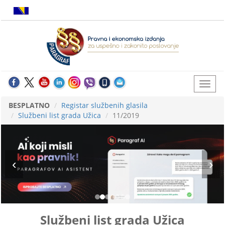
BESPLATNO
Registar službenih glasila
Službeni list grada Užica
11/2019
Službeni list grada Užica