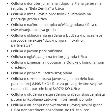
Odluka o donošenju izmena i dopuna Plana generalne
regulacije "Bela Zemlja" u Užicu
Odluka o mreži javnih predškolskih ustanova na
području grada Užica
Odluka o načinu i postupku učešća građana Užica u
ostvarivanju poslova grada
Odluka o uključivanju građana u budžetski proces kroz
sprovođenje akcije "Užički program lokalnog
partnerstva"
Odluka o javnim parkiralištima
Odluka o oglašavanju na teritoriji grada Užica
Odluka o izmenama i dopunama Odluke o komunalnom
uređenju
Odluka o pripremi Kadrovskog plana
Odluka o razmeni prava javne svojine na delu kat.
parcele broj 8496/5 KO Užice za pravo privatne svojine
na delu kat. parcele broj 8497/2 KO Užice
Odluka o otuđenju neizgrađenog građevinskog zemljišta
putem prikupljanja zatvorenih pismenih ponuda
Odluka o otuđenju nepokretnosti u javnoj svojini grada
Užica neposrednom pogodbom, po tržišnoj ceni