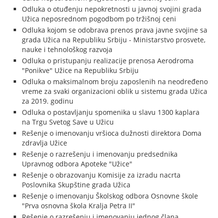
Odluka o otuđenju nepokretnosti u javnoj svojini grada
Užica neposrednom pogodbom po tržišnoj ceni
Odluka kojom se odobrava prenos prava javne svojine sa
grada Užica na Republiku Srbiju - Ministarstvo prosvete,
nauke i tehnološkog razvoja
Odluka o pristupanju realizacije prenosa Aerodroma
"Ponikve" Užice na Republiku Srbiju
Odluka o maksimalnom broju zaposlenih na neodređeno
vreme za svaki organizacioni oblik u sistemu grada Užica
za 2019. godinu
Odluka o postavljanju spomenika u slavu 1300 kaplara
na Trgu Svetog Save u Užicu
Rešenje o imenovanju vršioca dužnosti direktora Doma
zdravlja Užice
Rešenje o razrešenju i imenovanju predsednika
Upravnog odbora Apoteke "Užice"
Rešenje o obrazovanju Komisije za izradu nacrta
Poslovnika Skupštine grada Užica
Rešenje o imenovanju Školskog odbora Osnovne škole
"Prva osnovna škola Kralja Petra ΙΙ"
Rešenje o razrešenju i imenovanju jednog člana