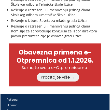
Školskog odbora Tehničke škole Užice
Rešenje o razrešenju i imenovanju jednog člana
Školskog odbora Umetničke škole Užice
Rešenje o izboru Saveta za mlade grada Užica
Rešenje o razrešenju i imenovanju jednog člana
Komisije za sprovođenje konkursa za izbor direktora
javnih preduzeća čije je osnivač grad Užice
Obavezna primena e-
Otpremnica od 1.1.2026.
Saznajte sve o e-Otpremnicama!
Pročitajte više →
Početna
O nama