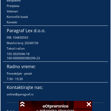
Besplatno
Pretplata
Vebinari
Korisnički kutak
Kontakt
Paragraf Lex d.o.o.
PIB: 104830593
Matični broj: 20240156
Tekući račun:
105-3029346-18
160-0000000380290-23
Radno vreme:
Ponedeljak - petak
7:30 - 15:30
Kontaktirajte nas:
online@paragraf.rs