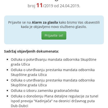
11
broj
/2019 od 24.04.2019.
Prijavite se na
Alarm za glasila
kako bismo Vas obavestili
kada je objavljeno novo službeno glasilo.
Prijavite se!
Sadržaj objavljenih dokumenata:
Odluka o potvrđivanju mandata odbornika Skupštine
grada Užica
Odluka o utvrđivanju prestanka mandata odbornika
Skupštine grada Užica
Odluka o utvrđivanju prestanka mandata odbornika
Skupštine grada Užica
Odluka o izboru zamenika gradonačelnika
Odluka o donošenju Plana detaljne regulacije za tunel
ispod prevoja "Kadinjača" na deonici državnog puta
Dub-Dubci