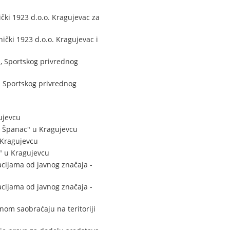
ki 1923 d.o.o. Kragujevac za
čki 1923 d.o.o. Kragujevac i
, Sportskog privrednog
a Sportskog privrednog
ujevcu
- Španac" u Kragujevcu
 Kragujevcu
" u Kragujevcu
cijama od javnog značaja -
cijama od javnog značaja -
nom saobraćaju na teritoriji