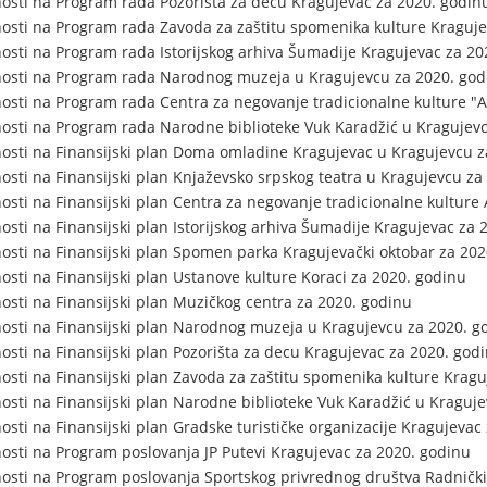
osti na Program rada Pozorišta za decu Kragujevac za 2020. godin
osti na Program rada Zavoda za zaštitu spomenika kulture Kraguje
osti na Program rada Istorijskog arhiva Šumadije Kragujevac za 20
nosti na Program rada Narodnog muzeja u Kragujevcu za 2020. god
osti na Program rada Centra za negovanje tradicionalne kulture "A
osti na Program rada Narodne biblioteke Vuk Karadžić u Kragujev
osti na Finansijski plan Doma omladine Kragujevac u Kragujevcu z
osti na Finansijski plan Knjaževsko srpskog teatra u Kragujevcu za
osti na Finansijski plan Centra za negovanje tradicionalne kulture
sti na Finansijski plan Istorijskog arhiva Šumadije Kragujevac za 
osti na Finansijski plan Spomen parka Kragujevački oktobar za 202
osti na Finansijski plan Ustanove kulture Koraci za 2020. godinu
osti na Finansijski plan Muzičkog centra za 2020. godinu
osti na Finansijski plan Narodnog muzeja u Kragujevcu za 2020. g
osti na Finansijski plan Pozorišta za decu Kragujevac za 2020. god
osti na Finansijski plan Zavoda za zaštitu spomenika kulture Kragu
osti na Finansijski plan Narodne biblioteke Vuk Karadžić u Kraguj
sti na Finansijski plan Gradske turističke organizacije Kragujevac
osti na Program poslovanja JP Putevi Kragujevac za 2020. godinu
osti na Program poslovanja Sportskog privrednog društva Radnički 