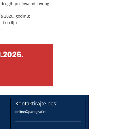
 drugih poslova od javnog
za 2020. godinu;
i u cilju
;
.2026.
Kontaktirajte nas:
online@paragraf.rs