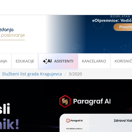
ANJA
EDUKACIJE
ASISTENTI
KANCELARKO
KORISNIČ
Službeni list grada Kragujevca
3/2020