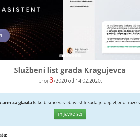
Službeni list grada Kragujevca
3
broj
/2020 od 14.02.2020.
Alarm za glasila
kako bismo Vas obavestili kada je objavljeno novo s
Prijavite se!
ata: