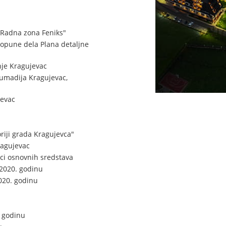
- Radna zona Feniks"
dopune dela Plana detaljne
nje Kragujevac
umadija Kragujevac,
jevac
riji grada Kragujevca"
agujevac
ci osnovnih sredstava
2020. godinu
020. godinu
. godinu