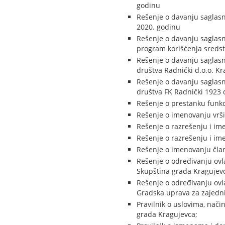
godinu
Rešenje o davanju saglasn
2020. godinu
Rešenje o davanju saglasn
program korišćenja sredst
Rešenje o davanju saglasn
društva Radnički d.o.o. K
Rešenje o davanju saglasn
društva FK Radnički 1923 
Rešenje o prestanku funkci
Rešenje o imenovanju vršio
Rešenje o razrešenju i im
Rešenje o razrešenju i im
Rešenje o imenovanju član
Rešenje o određivanju ovl
Skupština grada Kragujev
Rešenje o određivanju ovl
Gradska uprava za zajedn
Pravilnik o uslovima, nač
grada Kragujevca;