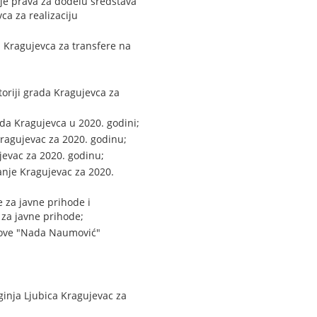
nje prava za dodelu sredstava
ca za realizaciju
 Kragujevca za transfere na
toriji grada Kragujevca za
da Kragujevca u 2020. godini;
ragujevac za 2020. godinu;
jevac za 2020. godinu;
anje Kragujevac za 2020.
 za javne prihode i
 za javne prihode;
nove "Nada Naumović"
ginja Ljubica Kragujevac za