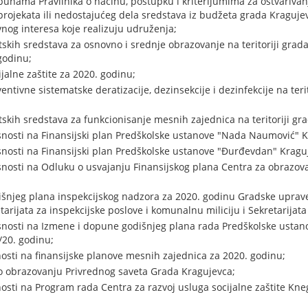
punama Pravilnika o načinu, postupku i kriterijumima za ostvariva
rojekata ili nedostajućeg dela sredstava iz budžeta grada Kragujev
nog interesa koje realizuju udruženja;
kih sredstava za osnovno i srednje obrazovanje na teritoriji grada
godinu;
alne zaštite za 2020. godinu;
tivne sistematske deratizacije, dezinsekcije i dezinfekcije na teri
kih sredstava za funkcionisanje mesnih zajednica na teritoriji gra
snosti na Finansijski plan Predškolske ustanove "Nada Naumović" K
snosti na Finansijski plan Predškolske ustanove "Đurđevdan" Kragu
snosti na Odluku o usvajanju Finansijskog plana Centra za obrazov
išnjeg plana inspekcijskog nadzora za 2020. godinu Gradske uprave
tarijata za inspekcijske poslove i komunalnu miliciju i Sekretarijata
asnosti na Izmene i dopune godišnjeg plana rada Predškolske usta
/20. godinu;
osti na finansijske planove mesnih zajednica za 2020. godinu;
o obrazovanju Privrednog saveta Grada Kragujevca;
osti na Program rada Centra za razvoj usluga socijalne zaštite Kne