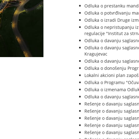
Odluka o prestanku manda
Odluka o potvrđivanju ma
Odluka o izradi Druge izme
Odluka o nepristupanju iz
regulacije "Institut za str
Odluka o davanju saglasn
Odluka o davanju saglasn
Kragujevac
Odluka o davanju saglasno
Odluka o donošenju Progr
Lokalni akcioni plan zapo
Odluka o Programu "Očuvan
Odluka o izmenama Odluke
Odluka o davanju saglasn
Rešenje o davanju saglas
Rešenje o davanju saglasn
Rešenje o davanju saglasn
Rešenje o davanju saglasn
Rešenje o davanju saglas