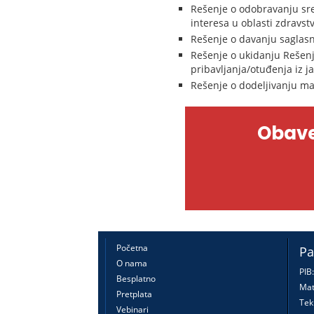
Rešenje o odobravanju sre
interesa u oblasti zdravst
Rešenje o davanju saglasn
Rešenje o ukidanju Rešenj
pribavljanja/otuđenja iz j
Rešenje o dodeljivanju m
Obave
Početna
Pa
O nama
PIB
Besplatno
Mat
Pretplata
Tek
Vebinari