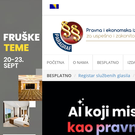
POČETNA
O NAMA
BESPLATNO
IZD
BESPLATNO
Registar službenih glasila