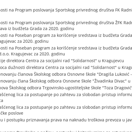
osti na Program poslovanja Sportskog privrednog društva FK Radnič
osti na Program poslovanja Sportskog privrednog društva ŽFK Radni
ava iz budžeta Grada za 2020. godinu
osti na Poseban program za korišćenje sredstava iz budžeta Grada
ragujevac za 2020. godinu
osti na Poseban program za korišćenje sredstava iz budžeta Grad
d.o.o. Kragujevac za 2020. godinu
je direktora Centra za socijalni rad "Solidarnost" u Kragujevcu
ca dužnosti direktora Centra za socijalni rad "Solidarnost" u Krag
enovanju članova Školskog odbora Osnovne škole "Dragiša Luković 
enovanju člana Školskog odbora Osnovne škole "Živadinka Divac" u
ova Školskog odbora Trgovinsko-ugostiteljske škole "Toza Dragović
ašćenog lica za postupanje po zahtevu za slobodan pristup informa
ca
ašćenog lica za postupanje po zahtevu za slobodan pristup informa
ičke poslove
inu i postupku priznavanja prava na naknadu troškova prevoza u jav