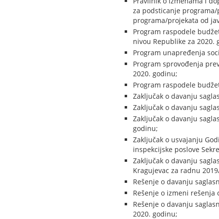
Pravilnik o izmenama i do
za podsticanje programa/p
programa/projekata od jav
Program raspodele budžets
nivou Republike za 2020. 
Program unapređenja socij
Program sprovođenja preven
2020. godinu;
Program raspodele budžets
Zaključak o davanju sagla
Zaključak o davanju sagla
Zaključak o davanju sagla
godinu;
Zaključak o usvajanju God
inspekcijske poslove Sekre
Zaključak o davanju sagl
Kragujevac za radnu 2019
Rešenje o davanju saglasn
Rešenje o izmeni rešenja 
Rešenje o davanju saglasn
2020. godinu;