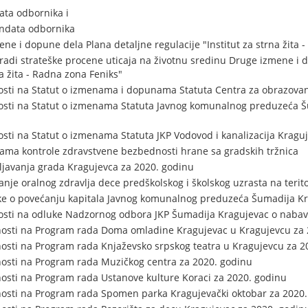
ta odbornika i
ndata odbornika
ne i dopune dela Plana detaljne regulacije "Institut za strna žita 
radi strateške procene uticaja na životnu sredinu Druge izmene i 
na žita - Radna zona Feniks"
osti na Statut o izmenama i dopunama Statuta Centra za obrazova
osti na Statut o izmenama Statuta Javnog komunalnog preduzeća Š
sti na Statut o izmenama Statuta JKP Vodovod i kanalizacija Kragu
ama kontrole zdravstvene bezbednosti hrane sa gradskih tržnica
šljavanja grada Kragujevca za 2020. godinu
je oralnog zdravlja dece predškolskog i školskog uzrasta na terito
 o povećanju kapitala Javnog komunalnog preduzeća Šumadija Kr
osti na odluke Nadzornog odbora JKP Šumadija Kragujevac o nabav
nosti na Program rada Doma omladine Kragujevac u Kragujevcu za 
osti na Program rada Knjaževsko srpskog teatra u Kragujevcu za 2
osti na Program rada Muzičkog centra za 2020. godinu
osti na Program rada Ustanove kulture Koraci za 2020. godinu
nosti na Program rada Spomen parka Kragujevački oktobar za 2020