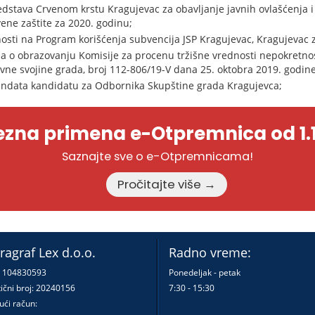
dstava Crvenom krstu Kragujevac za obavljanje javnih ovlašćenja i
vene zaštite za 2020. godinu;
osti na Program korišćenja subvencija JSP Kragujevac, Kragujevac 
a o obrazovanju Komisije za procenu tržišne vrednosti nepokretnost
avne svojine grada, broj 112-806/19-V dana 25. oktobra 2019. godine
andata kandidatu za Odbornika Skupštine grada Kragujevca;
zna primena e-Otpremnica od 1.1
Saznajte sve o e-Otpremnicama!
Pročitajte više →
ragraf Lex d.o.o.
Radno vreme:
: 104830593
Ponedeljak - petak
ični broj: 20240156
7:30 - 15:30
ući račun: