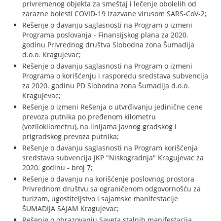
privremenog objekta za smeštaj i lečenje obolelih od
zarazne bolesti COVID-19 izazvane virusom SARS-CoV-2;
Rešenje o davanju saglasnosti na Program o izmeni
Programa poslovanja - Finansijskog plana za 2020.
godinu Privrednog društva Slobodna zona Šumadija
d.o.o. Kragujevac;
Rešenje o davanju saglasnosti na Program o izmeni
Programa o korišćenju i rasporedu sredstava subvencija
za 2020. godinu PD Slobodna zona Šumadija d.o.o.
Kragujevac;
Rešenje o izmeni Rešenja o utvrđivanju jedinične cene
prevoza putnika po pređenom kilometru
(vozilokilometru), na linijama javnog gradskog i
prigradskog prevoza putnika;
Rešenje o davanju saglasnosti na Program korišćenja
sredstava subvencija JKP "Niskogradnja" Kragujevac za
2020. godinu - broj 7;
Rešenje o davanju na korišćenje poslovnog prostora
Privrednom društvu sa ograničenom odgovornošću za
turizam, ugostiteljstvo i sajamske manifestacije
ŠUMADIJA SAJAM Kragujevac;
Rešenje o obrazovanju Saveta stalnih manifestacija