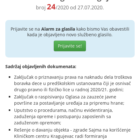
24
broj
/2020 od 27.07.2020.
Prijavite se na
Alarm za glasila
kako bismo Vas obavestili
kada je objavljeno novo službeno glasilo.
Prijavite se!
Sadržaj objavljenih dokumenata:
Zaključak o priznavanju prava na naknadu dela troškova
boravka dece u predškolskim ustanovama čiji je osnivač
drugo pravno ili fizičko lice u radnoj 2020/21. godini;
Zaključak o raspisivanju Oglasa za zauzeće javne
površine za postavljanje uređaja za pripremu hrane;
Uputstvo o procedurama, načinu evidentiranja,
zaduženja opreme i postupanju zaposlenih sa
zaduženom opremom;
Rešenje o davanju objekta - zgrade Sajma na korišćenje
Kliničkom centru Kragujevac radi formiranja