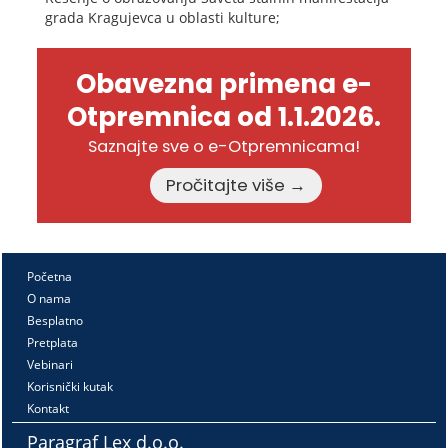
grada Kragujevca u oblasti kulture;
Obavezna primena e-
Otpremnica od 1.1.2026.
Saznajte sve o e-Otpremnicama!
Pročitajte više →
Početna
O nama
Besplatno
Pretplata
Vebinari
Korisnički kutak
Kontakt
Paragraf Lex d.o.o.