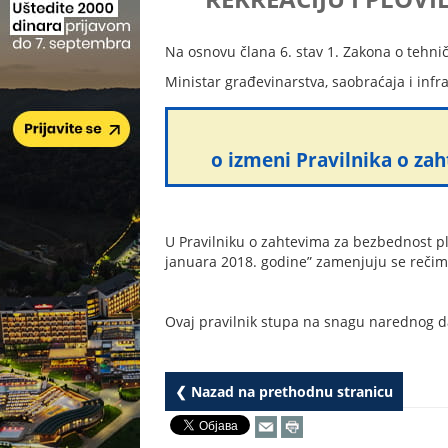
Na osnovu člana 6. stav 1. Zakona o tehnič
Ministar građevinarstva, saobraćaja i infr
o izmeni Pravilnika o za
U Pravilniku o zahtevima za bezbednost plov
januara 2018. godine” zamenjuju se rečima
Ovaj pravilnik stupa na snagu narednog d
❮ Nazad na prethodnu stranicu