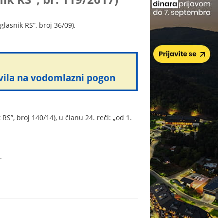
lasnik RS”, broj 36/09),
ovila na vodomlazni pogon
S”, broj 140/14), u članu 24. reči: „od 1.
.