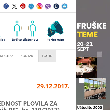
KI KUTAK
KONTAKT
LOG IN
29.12.2017.
EDNOST PLOVILA ZA
 RS", br. 119/2017)