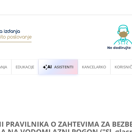
ANJA
EDUKACIJE
ASISTENTI
KANCELARKO
KORISNIČ
NI PRAVILNIKA O ZAHTEVIMA ZA BEZB
LA NA VODOMLAZNI POGON ("Sl. glasnik