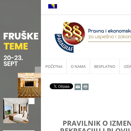
POČETNA
O NAMA
BESPLATNO
IZD
PRAVILNIK O IZME
REKREACIJU I PLOVI