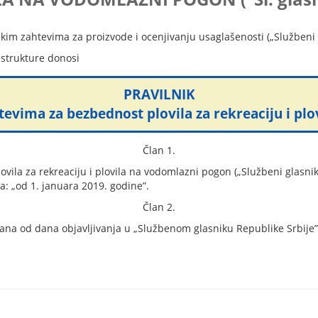
kim zahtevima za proizvode i ocenjivanju usaglašenosti („Službeni g
astrukture donosi
PRAVILNIK
htevima za bezbednost plovila za rekreaciju i pl
Član 1.
ila za rekreaciju i plovila na vodomlazni pogon („Službeni glasnik R
: „od 1. januara 2019. godine”.
Član 2.
ana od dana objavljivanja u „Službenom glasniku Republike Srbije”