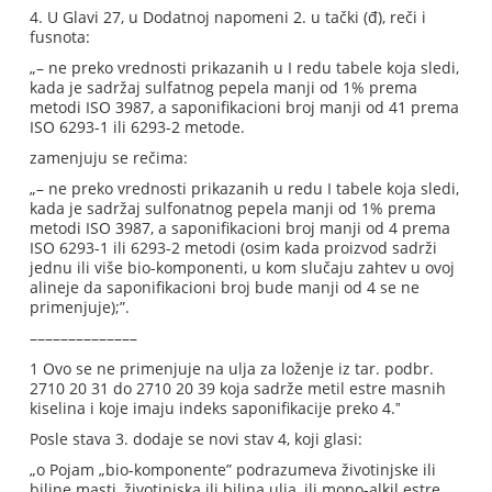
4. U Glavi 27, u Dodatnoj napomeni 2. u tački (đ), reči i
fusnota:
„– ne preko vrednosti prikazanih u I redu tabele koja sledi,
kada je sadržaj sulfatnog pepela manji od 1% prema
metodi ISO 3987, a saponifikacioni broj manji od 41 prema
ISO 6293-1 ili 6293-2 metode.
zamenjuju se rečima:
„– ne preko vrednosti prikazanih u redu I tabele koja sledi,
kada je sadržaj sulfonatnog pepela manji od 1% prema
metodi ISO 3987, a saponifikacioni broj manji od 4 prema
ISO 6293-1 ili 6293-2 metodi (osim kada proizvod sadrži
jednu ili više bio-komponenti, u kom slučaju zahtev u ovoj
alineje da saponifikacioni broj bude manji od 4 se ne
primenjuje);”.
––––––––––––––
1 Ovo se ne primenjuje na ulja za loženje iz tar. podbr.
2710 20 31 do 2710 20 39 koja sadrže metil estre masnih
kiselina i koje imaju indeks saponifikacije preko 4.ˮ
Posle stava 3. dodaje se novi stav 4, koji glasi:
„o Pojam „bio-komponente” podrazumeva životinjske ili
biljne masti, životinjska ili biljna ulja, ili mono-alkil estre