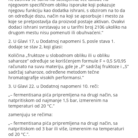
njegovom specifičnom obliku isporuke koji pokazuje
njegovu funkciju kao dodatka ishrani, s obzirom na to da
on određuje dozu, način na koji se apsorbuje i mesto za
koje se pretpostavlja da proizvod postaje aktivan. Ovakvi
dodaci ishrani svrstavaju se u tarifni broj 2106 ukoliko na
drugom mestu nisu pomenuti ili obuhvaćeni.”
2. U Glavi 17, u Dodatnoj napomeni 5, posle stava 1.
dodaje se stav 2, koji glasi:
Količina „fruktoze u slobodnom obliku ili u obliku
saharoze” određuje se korišćenjem formule F + 0,5 S/0,95
računato na suvu materiju, gde je „F” sadržaj fruktoze i „S”
sadržaj saharoze, određene metodom tečne
hromatografije visokih performansi.”
3. U Glavi 22. u Dodatnoj napomeni 10. reči:
„– fermentisana pića pripremljena na drugi način, sa
natpritiskom od najmanje 1,5 bar, izmerenim na
temperaturi od 20 °C.”
zamenjuju se rečima:
„– fermentisana pića pripremljena na drugi način, sa
natpritiskom od 3 bar ili više, izmerenim na temperaturi
od 20 °C.”.