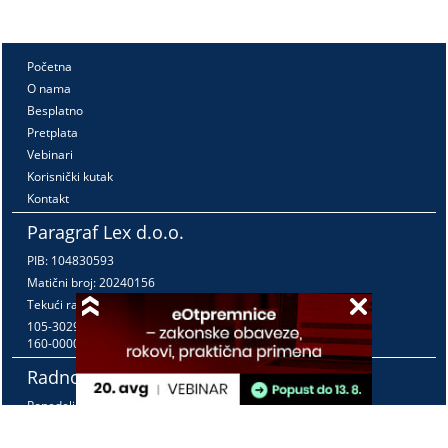
Početna
O nama
Besplatno
Pretplata
Vebinari
Korisnički kutak
Kontakt
Paragraf Lex d.o.o.
PIB: 104830593
Matični broj: 20240156
Tekući račun:
105-3029346-18
160-0000000380290-23
Radno vreme:
Ponedeljak - petak
7:30 - 15:30