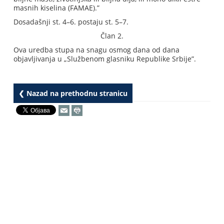
masnih kiselina (FAMAE).”
Dosadašnji st. 4–6. postaju st. 5–7.
Član 2.
Ova uredba stupa na snagu osmog dana od dana
objavljivanja u „Službenom glasniku Republike Srbije”.
❮ Nazad na prethodnu stranicu