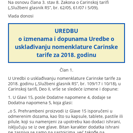
Na osnovu člana 3. stav 8. Zakona o Carinskoj tarifi
(„Službeni glasnik RS”, br. 62/05, 61/07 i 5/09),
Vlada donosi
UREDBU
o izmenama i dopunama Uredbe o
usklađivanju nomenklature Carinske
tarife za 2018. godinu
Član 1.
U Uredbi o usklađivanju nomenklature Carinske tarife za
2018. godinu („Službeni glasnik RS”, br. 109/17 i 10/18), u
Carinskoj tarifi, Deo II, vrše se sledeće izmene i dopune:
1. U Glavi 15, posle Dodatne napomene 4, dodaje se
Dodatna napomena 5, koja glasi:
„o 5. Prehrambeni proizvodi iz Glave 15 isporučeni u
odmerenim dozama, kao što su kapsule, tablete, pastile ili
pilule, koji su namenjeni za upotrebu kao dodaci ishrani,
isključuju se iz ove glave. Bitan karakter dodatka ishrani
ne zasniva se samo na sastojcima, već takođe na