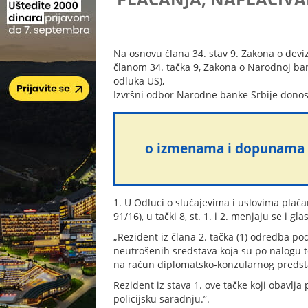
Na osnovu člana 34. stav 9. Zakona o devizn
članom 34. tačka 9, Zakona o Narodnoj banci
odluka US),
Izvršni odbor Narodne banke Srbije donos
o izmenama i dopunama Od
1. U Odluci o slučajevima i uslovima plaćan
91/16), u tački 8, st. 1. i 2. menjaju se i gla
„Rezident iz člana 2. tačka (1) odredba p
neutrošenih sredstava koja su po nalogu t
na račun diplomatsko-konzularnog predsta
Rezident iz stava 1. ove tačke koji obavl
policijsku saradnju.”.