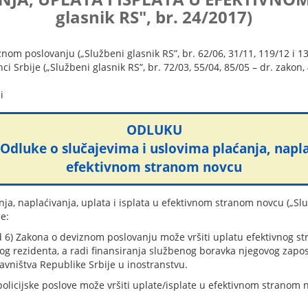
glasnik RS", br. 24/2017)
om poslovanju („Službeni glasnik RS”, br. 62/06, 31/11, 119/12 i 139/
 Srbije („Službeni glasnik RS”, br. 72/03, 55/04, 85/05 – dr. zakon, 
i
ODLUKU
luke o slučajevima i uslovima plaćanja, naplaći
efektivnom stranom novcu
ja, naplaćivanja, uplata i isplata u efektivnom stranom novcu („Služ
se:
od 6) Zakona o deviznom poslovanju može vršiti uplatu efektivnog 
og rezidenta, a radi finansiranja službenog boravka njegovog zapo
vništva Republike Srbije u inostranstvu.
ja policijske poslove može vršiti uplate/isplate u efektivnom stra