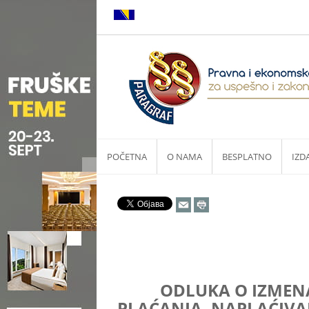
POČETNA
O NAMA
BESPLATNO
IZD
ODLUKA O IZMEN
PLAĆANJA, NAPLAĆIVAN