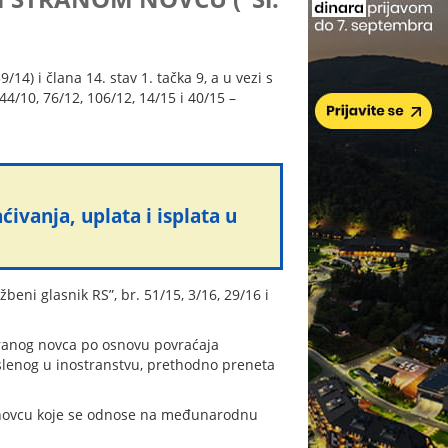
14) i člana 14. stav 1. tačka 9, a u vezi s
44/10, 76/12, 106/12, 14/15 i 40/15 –
vanja, uplata i isplata u
beni glasnik RS”, br. 51/15, 3/16, 29/16 i
stranog novca po osnovu povraćaja
slenog u inostranstvu, prethodno preneta
nom novcu koje se odnose na međunarodnu