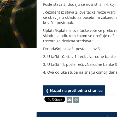
Posle stava 2. dodaju se novi st. 3. i 4, koji
„Rezident iz stava 2. ove tačke može vrši
se obavlja u skladu sa posebnim zakonom, 
krivični postupak.
Uplate/isplate iz ove tačke vrše se preko
skladu sa odlukom kojom se uređuje način
trezora za devizna sredstva.”.
Dosadašnji stav 3. postaje stav 5.
2. U tački 10. stav 1, reči: „Narodne banke
3. U tački 11, posle reči: „Narodne banke Sr
4. Ova odluka stupa na snagu osmog dana 
❮ Nazad na prethodnu stranicu