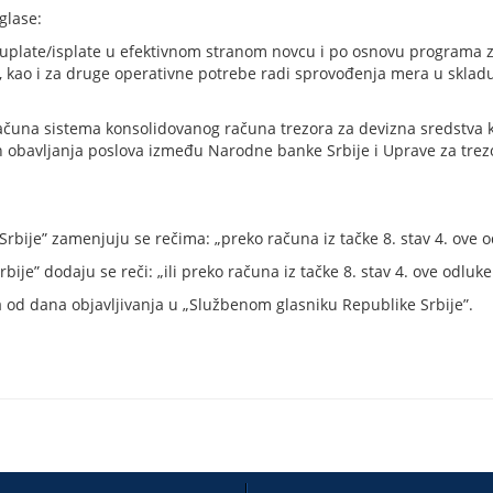
 glase:
ti uplate/isplate u efektivnom stranom novcu i po osnovu programa z
kao i za druge operativne potrebe radi sprovođenja mera u skladu 
 računa sistema konsolidovanog računa trezora za devizna sredstva 
 obavljanja poslova između Narodne banke Srbije i Uprave za tre
 Srbije” zamenjuju se rečima: „preko računa iz tačke 8. stav 4. ove o
bije” dodaju se reči: „ili preko računa iz tačke 8. stav 4. ove odluke.
od dana objavljivanja u „Službenom glasniku Republike Srbije”.