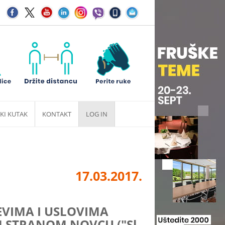
KI KUTAK
KONTAKT
LOG IN
17.03.2017.
VIMA I USLOVIMA
M STRANOM NOVCU ("Sl.