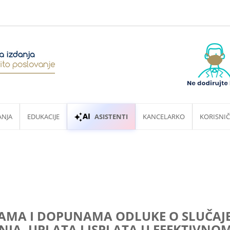
ANJA
EDUKACIJE
ASISTENTI
KANCELARKO
KORISNIČ
AMA I DOPUNAMA ODLUKE O SLUČAJE
JA, UPLATA I ISPLATA U EFEKTIVNO