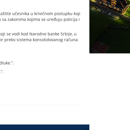
aštite učesnika u krivičnom postupku koji
sa zakonima kojima se uređuju policija i
koji se vodi kod Narodne banke Srbije, u
zor preko sistema konsolidovanog računa
dluke.”.
”.