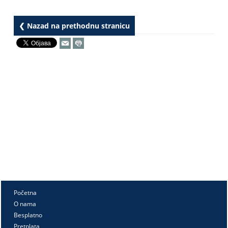
❮ Nazad na prethodnu stranicu
Početna
O nama
Besplatno
Pretplata