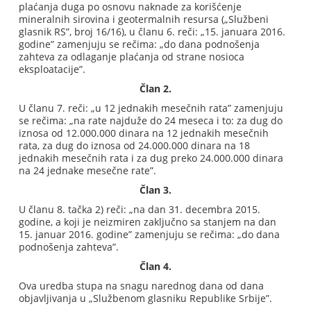
plaćanja duga po osnovu naknade za korišćenje
mineralnih sirovina i geotermalnih resursa („Službeni
glasnik RS”, broj 16/16), u članu 6. reči: „15. januara 2016.
godine” zamenjuju se rečima: „do dana podnošenja
zahteva za odlaganje plaćanja od strane nosioca
eksploatacije”.
Član 2.
U članu 7. reči: „u 12 jednakih mesečnih rata” zamenjuju
se rečima: „na rate najduže do 24 meseca i to: za dug do
iznosa od 12.000.000 dinara na 12 jednakih mesečnih
rata, za dug do iznosa od 24.000.000 dinara na 18
jednakih mesečnih rata i za dug preko 24.000.000 dinara
na 24 jednake mesečne rate”.
Član 3.
U članu 8. tačka 2) reči: „na dan 31. decembra 2015.
godine, a koji je neizmiren zaključno sa stanjem na dan
15. januar 2016. godine” zamenjuju se rečima: „do dana
podnošenja zahteva”.
Član 4.
Ova uredba stupa na snagu narednog dana od dana
objavljivanja u „Službenom glasniku Republike Srbije”.