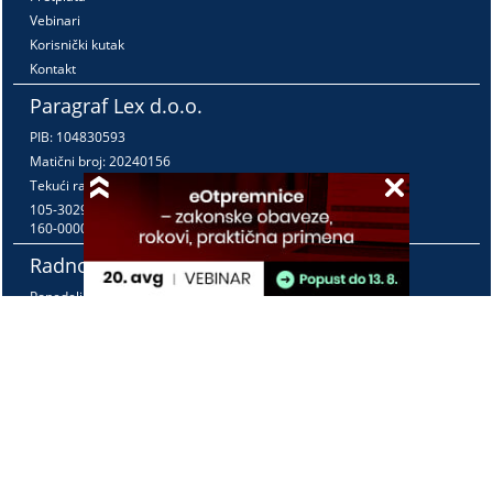
Vebinari
Korisnički kutak
Kontakt
Paragraf Lex d.o.o.
PIB: 104830593
Matični broj: 20240156
Tekući račun:
105-3029346-18
160-0000000380290-23
Radno vreme:
Ponedeljak - petak
7:30 - 15:30
Kontaktirajte nas:
online@paragraf.rs
Politika privatnosti
Politika pružanja usluga