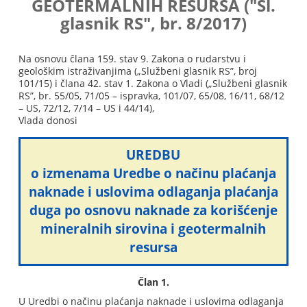
GEOTERMALNIH RESURSA ("Sl.
glasnik RS", br. 8/2017)
Na osnovu člana 159. stav 9. Zakona o rudarstvu i
geološkim istraživanjima („Službeni glasnik RS”, broj
101/15) i člana 42. stav 1. Zakona o Vladi („Službeni glasnik
RS”, br. 55/05, 71/05 – ispravka, 101/07, 65/08, 16/11, 68/12
– US, 72/12, 7/14 – US i 44/14),
Vlada donosi
UREDBU
o izmenama Uredbe o načinu plaćanja
naknade i uslovima odlaganja plaćanja
duga po osnovu naknade za korišćenje
mineralnih sirovina i geotermalnih
resursa
Član 1.
U Uredbi o načinu plaćanja naknade i uslovima odlaganja