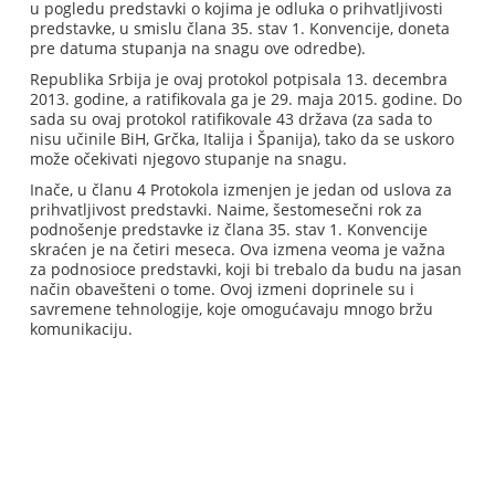
u pogledu predstavki o kojima je odluka o prihvatljivosti
predstavke, u smislu člana 35. stav 1. Konvencije, doneta
pre datuma stupanja na snagu ove odredbe).
Republika Srbija je ovaj protokol potpisala 13. decembra
2013. godine, a ratifikovala ga je 29. maja 2015. godine. Do
sada su ovaj protokol ratifikovale 43 država (za sada to
nisu učinile BiH, Grčka, Italija i Španija), tako da se uskoro
može očekivati njegovo stupanje na snagu.
Inače, u članu 4 Protokola izmenjen je jedan od uslova za
prihvatljivost predstavki. Naime, šestomesečni rok za
podnošenje predstavke iz člana 35. stav 1. Konvencije
skraćen je na četiri meseca. Ova izmena veoma je važna
za podnosioce predstavki, koji bi trebalo da budu na jasan
način obavešteni o tome. Ovoj izmeni doprinele su i
savremene tehnologije, koje omogućavaju mnogo bržu
komunikaciju.