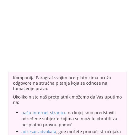
Kompanija Paragraf svojim pretplatnicima pruža
odgovore na stručna pitanja koja se odnose na
tumačenje prava.
Ukoliko niste naš pretplatnik možemo da Vas uputimo
na:
našu internet stranicu
na kojoj smo predstavili
određene subjekte kojima se možete obratiti za
besplatnu pravnu pomoć
adresar advokata
, gde možete pronaći stručnjaka