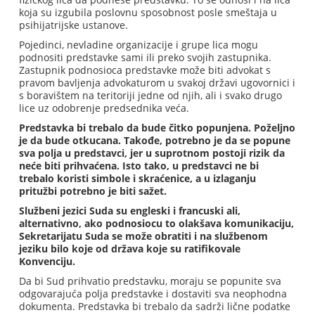
koja su izgubila poslovnu sposobnost posle smeštaja u
psihijatrijske ustanove.
Pojedinci, nevladine organizacije i grupe lica mogu
podnositi predstavke sami ili preko svojih zastupnika.
Zastupnik podnosioca predstavke može biti advokat s
pravom bavljenja advokaturom u svakoj državi ugovornici i
s boravištem na teritoriji jedne od njih, ali i svako drugo
lice uz odobrenje predsednika veća.
Predstavka bi trebalo da bude čitko popunjena. Poželjno
je da bude otkucana. Takođe, potrebno je da se popune
sva polja u predstavci, jer u suprotnom postoji rizik da
neće biti prihvaćena. Isto tako, u predstavci ne bi
trebalo koristi simbole i skraćenice, a u izlaganju
pritužbi potrebno je biti sažet.
Službeni jezici Suda su engleski i francuski ali,
alternativno, ako podnosiocu to olakšava komunikaciju,
Sekretarijatu Suda se može obratiti i na službenom
jeziku bilo koje od država koje su ratifikovale
Konvenciju.
Da bi Sud prihvatio predstavku, moraju se popunite sva
odgovarajuća polja predstavke i dostaviti sva neophodna
dokumenta. Predstavka bi trebalo da sadrži lične podatke