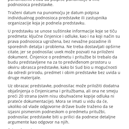
podnosioca predstavke.
Traženi datum na punomoćju je datum potpisa
individualnog podnosioca predstavke ili zastupnika
organizacije koja je podnela predstavku.
U predstavku se unose suštinske informacije koje se tiču
predmeta: ključne činjenice i odluke, kao i na koji način su
prava podnosioca ugrožena, bez nevažne pozadine ili
sporednih detalja i problema. Ne treba dostavljati opširne
citate, jer se podnosilac uvek može pozvati na priloženi
dokument. Činjenice o predmetu i pritužbe bi trebalo da
budu predstavljene na za to predviđenom prostoru u
okviru obrasca predstavke, kako bi Sud bio u mogućnosti
da odredi prirodu, predmet i obim predstavke bez uvida u
druge materijale.
Uz obrazac predstavke, podnosilac može priložiti dodatna
objašnjenja o činjenicama i pritužbama, ali ona ne smeju
preći 20 strana (ovim nisu obuhvaćene kopije odluka ni
prateće dokumentacije). Mora se imati u vidu da će,
ukoliko od vlade odgovorne države bude traženo da se
izjasni pismenim podneskom o predmetu pritužbi,
podnosilac predstavke biti u prilici da podnese detaljne
argumente kao odgovor na njih.