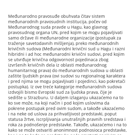
Međunarodno pravosuđe obuhvata čitav sistem
međunarodnih pravosudnih institucija, počev od
Međunarodnog suda pravde u Hagu, kao glavnog
pravosudnog organa UN, pred kojim se mogu pojavljivati
samo države ili međunarodne organizacije (postupak za
traženje savetodavnih mišljenja), preko međunarodnih
krivičnih sudova (Međunarodni krivični sud u Hagu i razni
hibridni i ad hoc međunarodni krivični sudovi, pred kojim
se utvrđuje krivična odgovornost pojedinaca zbog
izvršenih krivičnih dela iz oblasti međunarodnog
humanitarnog prava) do međunarodnih sudova u oblasti
zaštite ljudskih prava (ovi sudovi su regionalnog karaktera
i pred njima se mogu pojavljivati i pojedinci, kao pokretači
postupka). Iz ove treće kategorije međunarodnih sudova
izdvojili bismo Evropski sud za ljudska prava, čije je
sedište u Strazburu. U daljem izlaganju ukazaćemo na to
ko sve može, na koji način i pod kojim uslovima da
pokrene postupak pred ovim sudom, a takođe ukazaćemo
i na neke od uslova za prihvatljivost predstavki, poput
statusa žrtve, iscrpljivanja unutrašnjih pravnih sredstava i
roka za podnošenje predstavke. Takođe, ukazaćemo i na to
kako se može ostvariti anonimnost podnosioca predstavke,