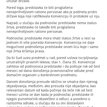
unutar države.
Pored toga, predstavka će biti proglašena
neneprihvtljivom ratione personae ako je podneta protiv
države koja nije ratifikovala Konvenciju ili protokole uz nju.
Najzad, u slučaju da podnosilac predstavke nema status
žrtve, predstavka će takođe biti proglašena
neneprihvtljivom ratione personae.
Podnosilac predstavke mora imati status žrtve u vezi sa
jednom ili više povreda Konvencije. Konvencija ne daje
mogućnost podnošenja predstavke onom licu koje i samo
nije žrtva kršenja prava.
Da bi Sud uzeo predmet u rad, pored uslova iscrpljivanja
unutrašnjih pravnih lekova, stav 1. člana 35. Konvencije
zahteva od podnosioca predstavke i da poštuje rok od šest
meseci od dana donošenja pravnosnažne odluke pred
domaćim organom u konkretnom predmetu.
Danom donošenja presude obično se smatra dan njenog
objavljivanja, međutim, ako presuda nije objavljena, kao
relevantan datum od kada počinje da teče rok od šest
meseci uzima se dan kada je podnosilac predstavke ili
njegov punomoćnik obavešten o odluci, a posebno o
razlozima odluke, u slučaju da su oni dostavljeni