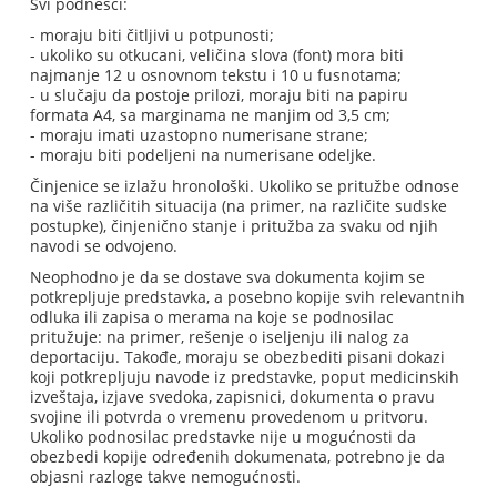
Svi podnesci:
- moraju biti čitljivi u potpunosti;
- ukoliko su otkucani, veličina slova (font) mora biti
najmanje 12 u osnovnom tekstu i 10 u fusnotama;
- u slučaju da postoje prilozi, moraju biti na papiru
formata A4, sa marginama ne manjim od 3,5 cm;
- moraju imati uzastopno numerisane strane;
- moraju biti podeljeni na numerisane odeljke.
Činjenice se izlažu hronološki. Ukoliko se pritužbe odnose
na više različitih situacija (na primer, na različite sudske
postupke), činjenično stanje i pritužba za svaku od njih
navodi se odvojeno.
Neophodno je da se dostave sva dokumenta kojim se
potkrepljuje predstavka, a posebno kopije svih relevantnih
odluka ili zapisa o merama na koje se podnosilac
pritužuje: na primer, rešenje o iseljenju ili nalog za
deportaciju. Takođe, moraju se obezbediti pisani dokazi
koji potkrepljuju navode iz predstavke, poput medicinskih
izveštaja, izjave svedoka, zapisnici, dokumenta o pravu
svojine ili potvrda o vremenu provedenom u pritvoru.
Ukoliko podnosilac predstavke nije u mogućnosti da
obezbedi kopije određenih dokumenata, potrebno je da
objasni razloge takve nemogućnosti.