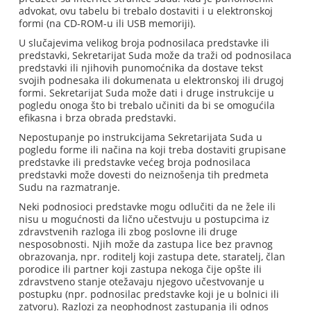
advokat, ovu tabelu bi trebalo dostaviti i u elektronskoj
formi (na CD-ROM-u ili USB memoriji).
U slučajevima velikog broja podnosilaca predstavke ili
predstavki, Sekretarijat Suda može da traži od podnosilaca
predstavki ili njihovih punomoćnika da dostave tekst
svojih podnesaka ili dokumenata u elektronskoj ili drugoj
formi. Sekretarijat Suda može dati i druge instrukcije u
pogledu onoga što bi trebalo učiniti da bi se omogućila
efikasna i brza obrada predstavki.
Nepostupanje po instrukcijama Sekretarijata Suda u
pogledu forme ili načina na koji treba dostaviti grupisane
predstavke ili predstavke većeg broja podnosilaca
predstavki može dovesti do neiznošenja tih predmeta
Sudu na razmatranje.
Neki podnosioci predstavke mogu odlučiti da ne žele ili
nisu u mogućnosti da lično učestvuju u postupcima iz
zdravstvenih razloga ili zbog poslovne ili druge
nesposobnosti. Njih može da zastupa lice bez pravnog
obrazovanja, npr. roditelj koji zastupa dete, staratelj, član
porodice ili partner koji zastupa nekoga čije opšte ili
zdravstveno stanje otežavaju njegovo učestvovanje u
postupku (npr. podnosilac predstavke koji je u bolnici ili
zatvoru). Razlozi za neophodnost zastupanja ili odnos