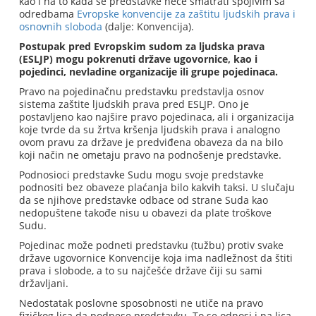
kao i na to kada se predstavke neće smatrati spojivim sa
odredbama
Evropske konvencije za zaštitu ljudskih prava i
osnovnih sloboda
(dalje: Konvencija).
Postupak pred Evropskim sudom za ljudska prava
(ESLJP) mogu pokrenuti države ugovornice, kao i
pojedinci, nevladine organizacije ili grupe pojedinaca.
Pravo na pojedinačnu predstavku predstavlja osnov
sistema zaštite ljudskih prava pred ESLJP. Ono je
postavljeno kao najšire pravo pojedinaca, ali i organizacija
koje tvrde da su žrtva kršenja ljudskih prava i analogno
ovom pravu za države je predviđena obaveza da na bilo
koji način ne ometaju pravo na podnošenje predstavke.
Podnosioci predstavke Sudu mogu svoje predstavke
podnositi bez obaveze plaćanja bilo kakvih taksi. U slučaju
da se njihove predstavke odbace od strane Suda kao
nedopuštene takođe nisu u obavezi da plate troškove
Sudu.
Pojedinac može podneti predstavku (tužbu) protiv svake
države ugovornice Konvencije koja ima nadležnost da štiti
prava i slobode, a to su najčešće države čiji su sami
državljani.
Nedostatak poslovne sposobnosti ne utiče na pravo
fizičkog lica da podnese predstavku. To se odnosi i na lica