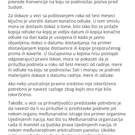
povrede Konvencije na koju se podnosilac poziva pred
Sudom.
Za dokaze u vezi sa poštovanjem roka od šest meseci
ključno je utvrditi datum konačne odluke. U tom smislu
mora se dostaviti dokaz o tome, bilo tako što se prilaže
kopija odluke na kojoj je vidljiv datum ili kopija konačne
odluke na dan kada je usvojena ili kada je javno
objavljena, dokaz o datumu dostavljanja, na primer
dostavljanjem kopije dostavnice ili kopije preporučenog
pisma ili koverte. U slučajevima u kojima nisu postojali
odgovarajući pravni lekovi, mora se pokazati da je
pritužba podneta u roku od šest meseci od radnje, mere
ili odluke na koju se podnosilac žali i moraju se podneti
materijalni dokaze o datumu radnje, mere ili odluke.
Ako neko unutrašnje pravno sredstvo nije iskorišćeno
potrebno je navesti razloge zbog kojih ono nije bilo
iskorišćeno.
Takođe, u vezi sa prihvatljivošću predstavke potrebno je
da navesti da li su pritužbe iz predstavke podnete još
nekom organu međunarodne istrage (na primer organima
Ujedinjenih nacija, kao što su Međunarodna organizacija
rada ili Komitet za ljudska prava Ujedinjenih nacija, ili
nekom međunarodnom arbitražnom panelu). Ukoliko