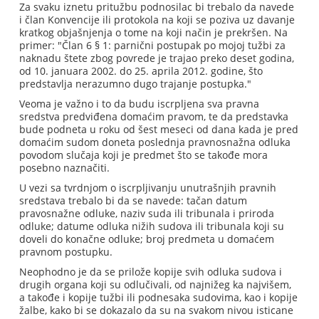
Za svaku iznetu pritužbu podnosilac bi trebalo da navede
i član Konvencije ili protokola na koji se poziva uz davanje
kratkog objašnjenja o tome na koji način je prekršen. Na
primer: "Član 6 § 1: parnični postupak po mojoj tužbi za
naknadu štete zbog povrede je trajao preko deset godina,
od 10. januara 2002. do 25. aprila 2012. godine, što
predstavlja nerazumno dugo trajanje postupka."
Veoma je važno i to da budu iscrpljena sva pravna
sredstva predviđena domaćim pravom, te da predstavka
bude podneta u roku od šest meseci od dana kada je pred
domaćim sudom doneta poslednja pravnosnažna odluka
povodom slučaja koji je predmet što se takođe mora
posebno naznačiti.
U vezi sa tvrdnjom o iscrpljivanju unutrašnjih pravnih
sredstava trebalo bi da se navede: tačan datum
pravosnažne odluke, naziv suda ili tribunala i priroda
odluke; datume odluka nižih sudova ili tribunala koji su
doveli do konačne odluke; broj predmeta u domaćem
pravnom postupku.
Neophodno je da se prilože kopije svih odluka sudova i
drugih organa koji su odlučivali, od najnižeg ka najvišem,
a takođe i kopije tužbi ili podnesaka sudovima, kao i kopije
žalbe, kako bi se dokazalo da su na svakom nivou isticane