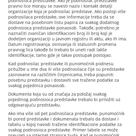
podnosioca predstavke. Ako je podnosilac predstavke
pravno lice moraju se navesti naziv i kontakt detalji
organizacije koja je podnosilac predstave. Ako postoji više
podnosilaca predstavke, ove informacije treba da se
dostave na posebnom listu papira za svakog dodatnog
podnosioca predstavke ponaosob. Takođe, potrebno je
naznačiti zvaničan identifikacioni broj ili broj koji je
dodeljen organizaciji u javnom registru ili aktu, ako ih ima.
Datum registrovanja, osnivanja ili statusnih promena
pravnog lica takođe bi trebalo bi uneti radi lakše
identifikacije, tamo gde je takav postupak postojao.
Kad podnosilac predstavke ili punomoćnik podnesu
pritužbe u ime dva ili više podnosilaca čije su predstavke
zasnovane na različitim činjenicama, treba popuniti
posebnu predstavku i dostaviti sve tražene podatke za
svakog pojedinca ponaosob.
Dokumenta koja su od značaja za položaj svakog
pojedinog podnosioca predstavke trebalo bi priložiti uz
odgovarajuću predstavku.
Ako ima više od pet podnosilaca predstavke, punomoćnik
bi pored predstavke i dokumenata trebalo da dostavi i
tabelu u kojoj navodi tražene identifikacione podatke za
svakog podnosioca predstavke. Primer tabele se može
preuzeti sa internet stranice Suda. Kad je punomoćnik