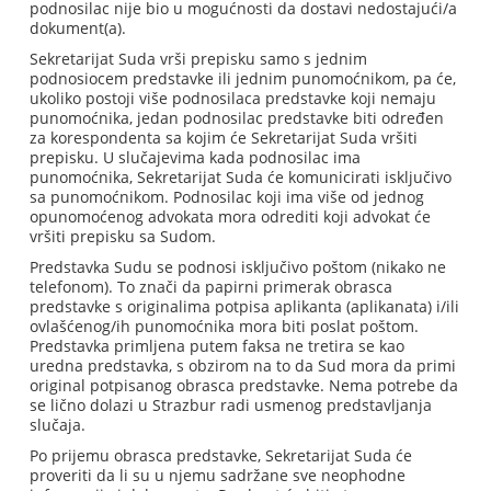
podnosilac nije bio u mogućnosti da dostavi nedostajući/a
dokument(a).
Sekretarijat Suda vrši prepisku samo s jednim
podnosiocem predstavke ili jednim punomoćnikom, pa će,
ukoliko postoji više podnosilaca predstavke koji nemaju
punomoćnika, jedan podnosilac predstavke biti određen
za korespondenta sa kojim će Sekretarijat Suda vršiti
prepisku. U slučajevima kada podnosilac ima
punomoćnika, Sekretarijat Suda će komunicirati isključivo
sa punomoćnikom. Podnosilac koji ima više od jednog
opunomoćenog advokata mora odrediti koji advokat će
vršiti prepisku sa Sudom.
Predstavka Sudu se podnosi isključivo poštom (nikako ne
telefonom). To znači da papirni primerak obrasca
predstavke s originalima potpisa aplikanta (aplikanata) i/ili
ovlašćenog/ih punomoćnika mora biti poslat poštom.
Predstavka primljena putem faksa ne tretira se kao
uredna predstavka, s obzirom na to da Sud mora da primi
original potpisanog obrasca predstavke. Nema potrebe da
se lično dolazi u Strazbur radi usmenog predstavljanja
slučaja.
Po prijemu obrasca predstavke, Sekretarijat Suda će
proveriti da li su u njemu sadržane sve neophodne