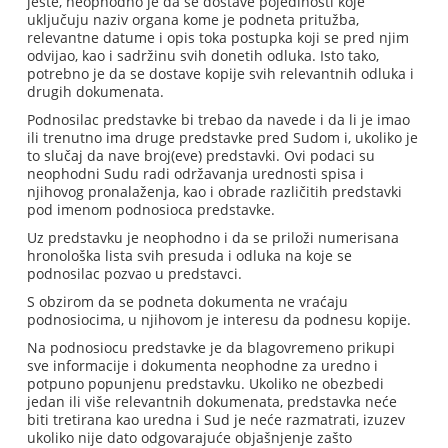
jeste, neophodno je da se dostave pojedinosti koje
uključuju naziv organa kome je podneta pritužba,
relevantne datume i opis toka postupka koji se pred njim
odvijao, kao i sadržinu svih donetih odluka. Isto tako,
potrebno je da se dostave kopije svih relevantnih odluka i
drugih dokumenata.
Podnosilac predstavke bi trebao da navede i da li je imao
ili trenutno ima druge predstavke pred Sudom i, ukoliko je
to slučaj da nave broj(eve) predstavki. Ovi podaci su
neophodni Sudu radi održavanja urednosti spisa i
njihovog pronalaženja, kao i obrade različitih predstavki
pod imenom podnosioca predstavke.
Uz predstavku je neophodno i da se priloži numerisana
hronološka lista svih presuda i odluka na koje se
podnosilac pozvao u predstavci.
S obzirom da se podneta dokumenta ne vraćaju
podnosiocima, u njihovom je interesu da podnesu kopije.
Na podnosiocu predstavke je da blagovremeno prikupi
sve informacije i dokumenta neophodne za uredno i
potpuno popunjenu predstavku. Ukoliko ne obezbedi
jedan ili više relevantnih dokumenata, predstavka neće
biti tretirana kao uredna i Sud je neće razmatrati, izuzev
ukoliko nije dato odgovarajuće objašnjenje zašto