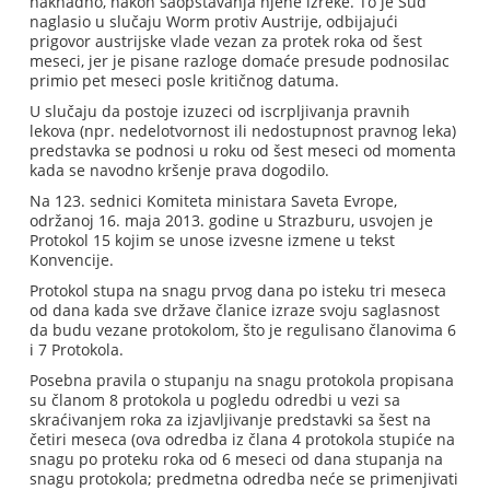
naknadno, nakon saopštavanja njene izreke. To je Sud
naglasio u slučaju Worm protiv Austrije, odbijajući
prigovor austrijske vlade vezan za protek roka od šest
meseci, jer je pisane razloge domaće presude podnosilac
primio pet meseci posle kritičnog datuma.
U slučaju da postoje izuzeci od iscrpljivanja pravnih
lekova (npr. nedelotvornost ili nedostupnost pravnog leka)
predstavka se podnosi u roku od šest meseci od momenta
kada se navodno kršenje prava dogodilo.
Na 123. sednici Komiteta ministara Saveta Evrope,
održanoj 16. maja 2013. godine u Strazburu, usvojen je
Protokol 15 kojim se unose izvesne izmene u tekst
Konvencije.
Protokol stupa na snagu prvog dana po isteku tri meseca
od dana kada sve države članice izraze svoju saglasnost
da budu vezane protokolom, što je regulisano članovima 6
i 7 Protokola.
Posebna pravila o stupanju na snagu protokola propisana
su članom 8 protokola u pogledu odredbi u vezi sa
skraćivanjem roka za izjavljivanje predstavki sa šest na
četiri meseca (ova odredba iz člana 4 protokola stupiće na
snagu po proteku roka od 6 meseci od dana stupanja na
snagu protokola; predmetna odredba neće se primenjivati