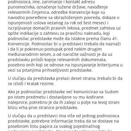
podnosioca, ime, zanimanje i kontakt adresu
punomoćnika, označenje tužene države, navođenje
relevantnih činjenica, odredbe Konvencije koje su
navodno povređene sa obrazloženjem povreda, dokaze o
ispunjenosti uslova vezanog za rok od šest meseci i
iscrpljivanje domaćih pravnih lekova, predmet zahteva uz
opšte indikacije o zahtevu za pravičnu naknadu, koji
podnosilac predstavke može da istakne prema članu 41.
Konvencije. Podnosilac bi u predstavci trebalo da naznači
i da li je pokrenuo postupak pred nekim drugim
međunarodnim telom, a od naročite važnosti je da uz
predstavku priloži kopije relevantnih dokumenata,
posebno onih koji se odnose na ispunjavanje kriterijuma u
vezi sa pitanjima prihvatljivosti predstavke.
U slučaju da predstavka prelazi deset strana, trebalo bi da
se izloži i kratak rezime.
Ako je podnosilac predstavke već komunicirao sa Sudom
po istom predmetu i dostavljene su mu kodirane
nalepnice, potrebno je da ih zalepi u polje na levoj strani
blizu vrha prve stranice predstavke.
U slučaju da u predstavci ima više od jednog podnosioca
predstavke, potrebne informacije treba da se dostave na
posebnom listu papira za svakog pojedinačnog