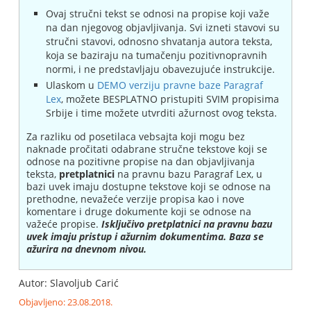
Ovaj stručni tekst se odnosi na propise koji važe
na dan njegovog objavljivanja. Svi izneti stavovi su
stručni stavovi, odnosno shvatanja autora teksta,
koja se baziraju na tumačenju pozitivnopravnih
normi, i ne predstavljaju obavezujuće instrukcije.
Ulaskom u
DEMO verziju pravne baze Paragraf
Lex
, možete BESPLATNO pristupiti SVIM propisima
Srbije i time možete utvrditi ažurnost ovog teksta.
Za razliku od posetilaca vebsajta koji mogu bez
naknade pročitati odabrane stručne tekstove koji se
odnose na pozitivne propise na dan objavljivanja
teksta,
pretplatnici
na pravnu bazu Paragraf Lex, u
bazi uvek imaju dostupne tekstove koji se odnose na
prethodne, nevažeće verzije propisa kao i nove
komentare i druge dokumente koji se odnose na
važeće propise.
Isključivo pretplatnici na pravnu bazu
uvek imaju pristup i ažurnim dokumentima. Baza se
ažurira na dnevnom nivou.
Autor: Slavoljub Carić
Objavljeno: 23.08.2018.