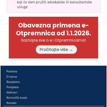
koji će Vam pružiti advokatske ili konsultantske
usluge
Obavezna primena e-
Otpremnica od 1.1.2026.
Saznajte sve o e-Otpremnicama!
Pročitajte više →
Početna
O nama
Besplatno
Pretplata
Vebinari
Korisnički kutak
Kontakt