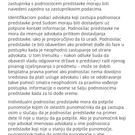
zastupnika s podnosiocem predstavke moraju biti
navedeni zajedno sa zastupnikovim podacima.
Identifikacioni podaci advokata koji zastupa podnosioca
predstavke pred Sudom moraju biti dostavljeni uz
potpune kontakt informacije. Podnosilac predstavke ne
mora da imenuje advokata prilikom dostavljanja
predstavke, iako je preporučljivo da to uradi. Podnosilac
predstavke će biti obavešten ako predmet dođe do faze u
postupku kada je neophodno zastupanje od strane
advokata. U tom trenutku – nakon odluke Suda da
obavesti vladu odgovorne države o predstavci radi njenog
pisanog izjašnjavanja o predmetu – može se dobiti
besplatna pravna pomoć ako podnosilac nema dovoljno
sredstava da plati usluge advokatu i ako se odobravanje
takve pomoći smatra neophodnim za pravilno vođenje
postupka. Informacije o ovome se šalju podnosiocima
predstavke kada za to dođe vreme.
Individualni podnosilac predstavke mora da potpiše
punomoćje kojim će ovlastiti punomoćnika da ga zastupa,
osim u slučaju da je podnosilac predstavke na primer
dete ili nije u stanju da ga potpiše. Ako je punomoćnik koji
nije advokat imenovao advokata u ime podnosioca
predstavke koji nije u stanju da potpiše punomoćje,
punomoćnik treba da potpiše punomoćje u ime