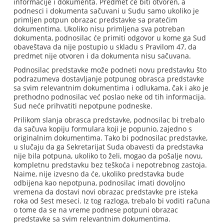
informacije i dokumenta. Predmet će biti otvoren, a
podnesci i dokumenta sačuvani u Sudu samo ukoliko je
primljen potpun obrazac predstavke sa pratećim
dokumentima. Ukoliko nisu primljena sva potreban
dokumenta, podnosilac će primiti odgovor u kome ga Sud
obaveštava da nije postupio u skladu s Pravilom 47, da
predmet nije otvoren i da dokumenta nisu sačuvana.
Podnosilac predstavke može podneti novu predstavku što
podrazumeva dostavljanje potpunog obrasca predstavke
sa svim relevantnim dokumentima i odlukama, čak i ako je
prethodno podnosilac već poslao neke od tih informacija.
Sud neće prihvatiti nepotpune podneske.
Prilikom slanja obrasca predstavke, podnosilac bi trebalo
da sačuva kopiju formulara koji je popunio, zajedno s
originalnim dokumentima. Tako bi podnosilac predstavke,
u slučaju da ga Sekretarijat Suda obavesti da predstavka
nije bila potpuna, ukoliko to želi, mogao da pošalje novu,
kompletnu predstavku bez teškoća i nepotrebnog zastoja.
Naime, nije izvesno da će, ukoliko predstavka bude
odbijena kao nepotpuna, podnosilac imati dovoljno
vremena da dostavi novi obrazac predstavke pre isteka
roka od šest meseci. Iz tog razloga, trebalo bi voditi računa
o tome da se na vreme podnese potpuni obrazac
predstavke sa svim relevantnim dokumentima.