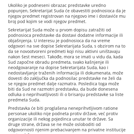
Ukoliko je podneseni obrazac predstavke uredno
popunjen, Sekretarijat Suda će obavestiti podnosioca da je
njegov predmet registrovan na njegovo ime i dostaviće mu
broj pod kojim se vodi njegov predmet.
Sekretarijat Suda može u prvom dopisu zatražiti od
podnosioca predstavke da dostavi dodatne informacije ili
objašnjenja. U interesu je podnosioca da na vreme
odgovori na sve dopise Sekretarijata Suda, s obzirom na to
da se novootvoreni predmeti koji nisu aktivni uništavaju
nakon šest meseci. Takođe, mora se imati u vidu da, kada
Sud započne obradu predmeta, svako kašnjenje ili
neodgovaranje na dopise Sekretarijata Suda, kao i
nedostavljanje traženih informacija ili dokumenata, može
dovesti do zaključka da podnosilac predstavke ne želi da
se njegov predmet dalje razmatra. Posledica toga može
biti da Sud ne razmotri predstavku, da bude donesena
odluka o neprihvatljivosti ili o brisanju predstavke sa liste
predmeta Suda.
Predstavka će biti proglašena neneprihvtljivom ratione
personae ukoliko nije podneta protiv države, već protiv
organizacije ili nekog pojedinca unutar te države. Sa
druge strane, država se ne može osloboditi od
odgovornosti njenim prebacivanjem na privatne institucije