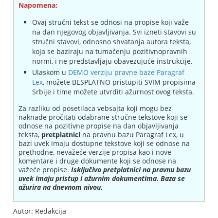
Napomena:
Ovaj stručni tekst se odnosi na propise koji važe
na dan njegovog objavljivanja. Svi izneti stavovi su
stručni stavovi, odnosno shvatanja autora teksta,
koja se baziraju na tumačenju pozitivnopravnih
normi, i ne predstavljaju obavezujuće instrukcije.
Ulaskom u
DEMO verziju pravne baze Paragraf
Lex
, možete BESPLATNO pristupiti SVIM propisima
Srbije i time možete utvrditi ažurnost ovog teksta.
Za razliku od posetilaca vebsajta koji mogu bez
naknade pročitati odabrane stručne tekstove koji se
odnose na pozitivne propise na dan objavljivanja
teksta,
pretplatnici
na pravnu bazu Paragraf Lex, u
bazi uvek imaju dostupne tekstove koji se odnose na
prethodne, nevažeće verzije propisa kao i nove
komentare i druge dokumente koji se odnose na
važeće propise.
Isključivo pretplatnici na pravnu bazu
uvek imaju pristup i ažurnim dokumentima. Baza se
ažurira na dnevnom nivou.
Autor: Redakcija