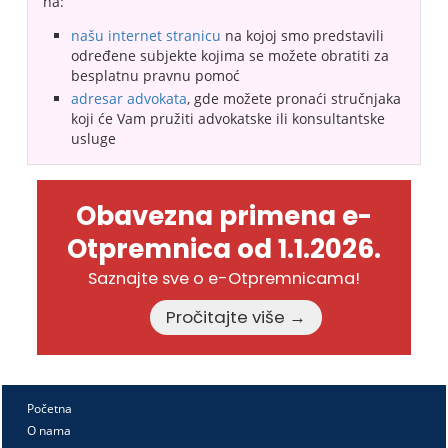
na:
našu internet stranicu
na kojoj smo predstavili
određene subjekte kojima se možete obratiti za
besplatnu pravnu pomoć
adresar advokata
, gde možete pronaći stručnjaka
koji će Vam pružiti advokatske ili konsultantske
usluge
Obavezna primena e-
Otpremnica od 1.1.2026.
Saznajte sve o e-Otpremnicama!
Pročitajte više →
Početna
O nama