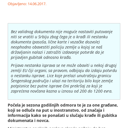
Objavljeno: 14.06.2017.
Bez validnog dokumenta nije moguće nastaviti putovanje
niti se vratiti u Srbiju zbog čega je o krađi ili nestanku
dokumenta (pasoša, lične karte i vozačke dozvole)
neophodno obavestiti policiju zemlje u kojoj se naš
državljanin nalazi i zatražiti izdavanje potvrde da je
prijavljen gubitak odnosno krađa.
Prijava nestanka isprava se ne može obaviti u nekoj drugoj
zemlji EU čiji organi, sa pravom, odbijaju da izdaju potvrdu
o nestanku isprave. Lice koje prelazi unutrašnju granicu
Šengenskog područja i ulazi na teritoriju bilo koje zemlje
potpisnice bez putne isprave čini prekršaj za koji je
zaprećena novčana kazna u iznosu od 200 do 1200 evra.
Počela je sezona godišnjih odmora te je za one građane,
koji se odluče na put u inostranstvo, od značaja i
informacija kako se ponašati u slučaju krađe ili gubitka
dokumenata i novca.