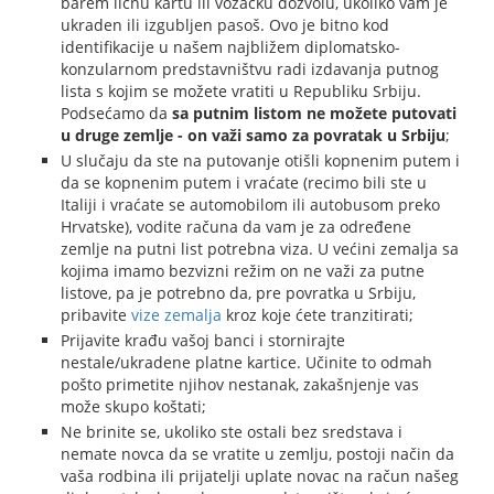
barem ličnu kartu ili vozačku dozvolu, ukoliko vam je
ukraden ili izgubljen pasoš. Ovo je bitno kod
identifikacije u našem najbližem diplomatsko-
konzularnom predstavništvu radi izdavanja putnog
lista s kojim se možete vratiti u Republiku Srbiju.
Podsećamo da
sa putnim listom ne možete putovati
u druge zemlje - on važi samo za povratak u Srbiju
;
U slučaju da ste na putovanje otišli kopnenim putem i
da se kopnenim putem i vraćate (recimo bili ste u
Italiji i vraćate se automobilom ili autobusom preko
Hrvatske), vodite računa da vam je za određene
zemlje na putni list potrebna viza. U većini zemalja sa
kojima imamo bezvizni režim on ne važi za putne
listove, pa je potrebno da, pre povratka u Srbiju,
pribavite
vize zemalja
kroz koje ćete tranzitirati;
Prijavite krađu vašoj banci i stornirajte
nestale/ukradene platne kartice. Učinite to odmah
pošto primetite njihov nestanak, zakašnjenje vas
može skupo koštati;
Ne brinite se, ukoliko ste ostali bez sredstava i
nemate novca da se vratite u zemlju, postoji način da
vaša rodbina ili prijatelji uplate novac na račun našeg