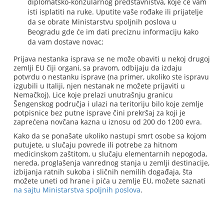
diplomatsko-konzularnog predstavništva, koje će vam
isti isplatiti na ruke. Uputite vaše rođake ili prijatelje
da se obrate Ministarstvu spoljnih poslova u
Beogradu gde će im dati preciznu informaciju kako
da vam dostave novac;
Prijava nestanka isprava se ne može obaviti u nekoj drugoj
zemlji EU čiji organi, sa pravom, odbijaju da izdaju
potvrdu o nestanku isprave (na primer, ukoliko ste ispravu
izgubili u Italiji, njen nestanak ne možete prijaviti u
Nemačkoj). Lice koje prelazi unutrašnju granicu
Šengenskog područja i ulazi na teritoriju bilo koje zemlje
potpisnice bez putne isprave čini prekršaj za koji je
zaprećena novčana kazna u iznosu od 200 do 1200 evra.
Kako da se ponašate ukoliko nastupi smrt osobe sa kojom
putujete, u slučaju povrede ili potrebe za hitnom
medicinskom zaštitom, u slučaju elementarnih nepogoda,
nereda, proglašenja vanrednog stanja u zemlji destinacije,
izbijanja ratnih sukoba i sličnih nemilih događaja, šta
možete uneti od hrane i pića u zemlje EU, možete saznati
na sajtu Ministarstva spoljnih poslova
.