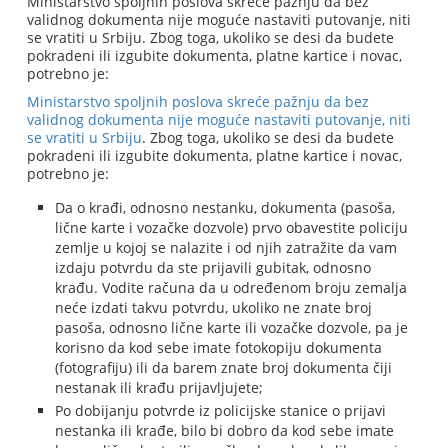
Ministarstvo spoljnih poslova skreće pažnju da bez
validnog dokumenta nije moguće nastaviti putovanje, niti
se vratiti u Srbiju. Zbog toga, ukoliko se desi da budete
pokradeni ili izgubite dokumenta, platne kartice i novac,
potrebno je:
Ministarstvo spoljnih poslova skreće pažnju da bez
validnog dokumenta nije moguće nastaviti putovanje, niti
se vratiti u Srbiju
. Zbog toga, ukoliko se desi da budete
pokradeni ili izgubite dokumenta, platne kartice i novac,
potrebno je:
Da o krađi, odnosno nestanku, dokumenta (pasoša,
lične karte i vozačke dozvole) prvo obavestite policiju
zemlje u kojoj se nalazite i od njih zatražite da vam
izdaju potvrdu da ste prijavili gubitak, odnosno
krađu. Vodite računa da u određenom broju zemalja
neće izdati takvu potvrdu, ukoliko ne znate broj
pasoša, odnosno lične karte ili vozačke dozvole, pa je
korisno da kod sebe imate fotokopiju dokumenta
(fotografiju) ili da barem znate broj dokumenta čiji
nestanak ili krađu prijavljujete;
Po dobijanju potvrde iz policijske stanice o prijavi
nestanka ili krađe, bilo bi dobro da kod sebe imate