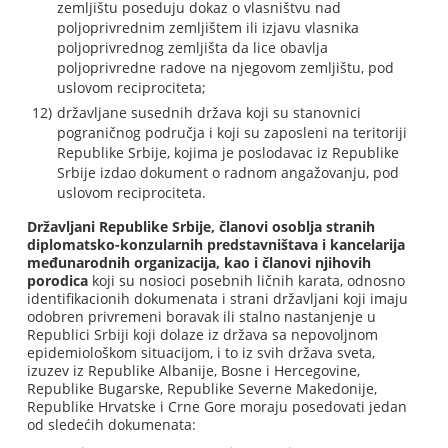
zemljištu poseduju dokaz o vlasništvu nad
poljoprivrednim zemljištem ili izjavu vlasnika
poljoprivrednog zemljišta da lice obavlja
poljoprivredne radove na njegovom zemljištu, pod
uslovom reciprociteta;
državljane susednih država koji su stanovnici
pograničnog područja i koji su zaposleni na teritoriji
Republike Srbije, kojima je poslodavac iz Republike
Srbije izdao dokument o radnom angažovanju, pod
uslovom reciprociteta.
Državljani Republike Srbije, članovi osoblja stranih
diplomatsko-konzularnih predstavništava i kancelarija
međunarodnih organizacija, kao i članovi njihovih
porodica
koji su nosioci posebnih ličnih karata, odnosno
identifikacionih dokumenata i strani državljani koji imaju
odobren privremeni boravak ili stalno nastanjenje u
Republici Srbiji koji dolaze iz država sa nepovoljnom
epidemiološkom situacijom, i to iz svih država sveta,
izuzev iz Republike Albanije, Bosne i Hercegovine,
Republike Bugarske, Republike Severne Makedonije,
Republike Hrvatske i Crne Gore moraju posedovati jedan
od sledećih dokumenata: