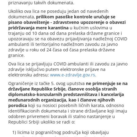
priznavanju takvih dokumenata.
Ukoliko ova lica ne poseduju jedan od navedenih
dokumenata,
prilikom pasoške kontrole uručuje se
pisano obaveštenje - zdravstveno upozorenje o obavezi
pridržavanja mere karantina
u kućnim uslovima u
trajanju od 10 dana od dana prelaska državne granice i
upozoravaju se na obavezu prijavljivanja nadležnoj COVID
ambulanti ili teritorijalno nadležnom zavodu za javno
zdravlje u roku od 24 časa od časa prelaska državne
granice.
Ova lica se prijavljuju COVID ambulanti ili zavodu za javno
zdravlje isključivo putem elektronske prijave na
elektronsku adresu:
www.e-zdravlje.gov.rs
.
Ograničenje iz tačke 5. ovog uputstva
ne primenjuje se na
državljane Republike Srbije, članove osoblja stranih
diplomatsko-konzularnih predstavništava i kancelarija
međunarodnih organizacija, kao i članove njihovih
porodica
koji su nosioci posebnih ličnih karata, odnosno
identifikacionih dokumenata i strane državljane koji imaju
odobren privremeni boravak ili stalno nastanjenje u
Republici Srbiji ukoliko se radi o:
licima iz pograničnog područja koji obavljaju