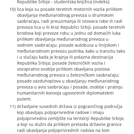
Republike Srbije - studentska knjižica (indeks);
lica koja su posade teretnih motornih vozila prilikom
obavljanja međunarodnog prevoza u drumskom
saobraćaju, radi preuzimanja ili istovara robe ili radi
prevoza lica u ili kroz Republici Srbiji, posade teretnih
brodova koji prevoze robu u jednu od domaćih luka
prilikom obavljanja međunarodnog prevoza u
vodnom saobraćaju; posade autobusa u linijskom i
međunarodnom prevozu putnika, kako u tranzitu tako
i u slučaju kada je krajnja ili polazna destinacija
Republika Srbija; posade železničkih vozila i
vozopratno osoblje prilikom obavljana poslova
međunarodnog prevoza u železničkom saobraćaju;
posade vazduhoplova u obavljanju međunarodnog
prevoza u avio saobraćaju i posade, osoblje i pratnju
humanitarnih konvoja ugovorenih diplomatskim
putem;
državljane susednih država iz pograničnog područja
koji obavljaju poljoprivredne radove i imaju
poljoprivredno zemljište na teritoriji Republike Srbije,
a koji su dužni da prilikom prelaska državne granice
radi obavljanja poljoprivrednih radova na tom