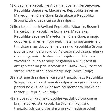
državljane Republike Albanije, Bosne i Hercegovine,
Republike Bugarske, Mađarske, Republike Severne
Makedonije i Crne Gore, kada ulaze u Republiku
Srbiju iz tih država čiji su državljani;
lica koja nisu državljani Republike Albanije, Bosne i
Hercegovine, Republike Bugarske, Mađarske,
Republike Severne Makedonije i Crne Gore, a imaju
odobren privremeni boravak ili stalno nastanjenje u
tim državama, dozvoljen je ulazak u Republiku Srbiju
pod uslovom da u roku od 48 časova od časa prelaska
državne granice dostave teritorijalno nadležnom
zavodu za javno zdravlje negativan RT-PCR test ili
antigen test na prisustvo virusa SARS-CoV-2, izdat od
strane referentne laboratorije Republike Srbije;
na strane državljane koji su u tranzitu kroz Republiku
Srbiju. Tranzit za strane državljane se ograničava na
period ne duži od 12 časova od momenta ulaska na
teritoriju Republike Srbije;
na posadu i kabinsko osoblje vazduhoplova čije je
krajnje odredište Republika Srbija ili koji su u
tranzitu, odnosno transferu preko međunarodnih