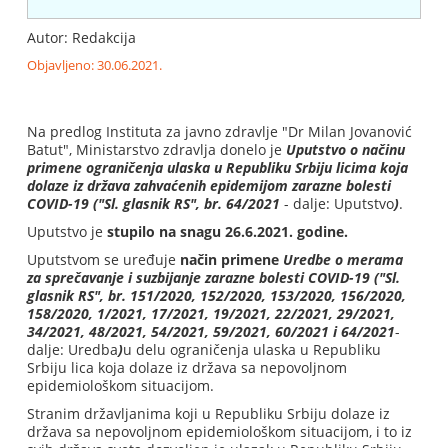
Autor: Redakcija
Objavljeno: 30.06.2021.
Na predlog Instituta za javno zdravlje "Dr Milan Jovanović
Batut", Ministarstvo zdravlja donelo je
Uputstvo o načinu
primene ograničenja ulaska u Republiku Srbiju licima koja
dolaze iz država zahvaćenih epidemijom zarazne bolesti
COVID-19 ("Sl. glasnik RS", br. 64/2021
- dalje: Uputstvo
)
.
Uputstvo je
stupilo na snagu 26.6.2021. godine.
Uputstvom se uređuje
način primene
Uredbe o merama
za sprečavanje i suzbijanje zarazne bolesti COVID-19 ("Sl.
glasnik RS", br. 151/2020, 152/2020, 153/2020, 156/2020,
158/2020, 1/2021, 17/2021, 19/2021, 22/2021, 29/2021,
34/2021, 48/2021, 54/2021, 59/2021, 60/2021 i 64/2021
-
dalje: Uredba
)
u delu ograničenja ulaska u Republiku
Srbiju lica koja dolaze iz država sa nepovoljnom
epidemiološkom situacijom.
Stranim državljanima koji u Republiku Srbiju dolaze iz
država sa nepovoljnom epidemiološkom situacijom, i to iz