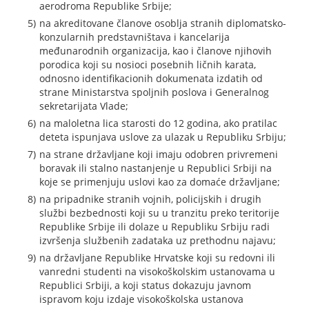
aerodroma Republike Srbije;
na akreditovane članove osoblja stranih diplomatsko-
konzularnih predstavništava i kancelarija
međunarodnih organizacija, kao i članove njihovih
porodica koji su nosioci posebnih ličnih karata,
odnosno identifikacionih dokumenata izdatih od
strane Ministarstva spoljnih poslova i Generalnog
sekretarijata Vlade;
na maloletna lica starosti do 12 godina, ako pratilac
deteta ispunjava uslove za ulazak u Republiku Srbiju;
na strane državljane koji imaju odobren privremeni
boravak ili stalno nastanjenje u Republici Srbiji na
koje se primenjuju uslovi kao za domaće državljane;
na pripadnike stranih vojnih, policijskih i drugih
službi bezbednosti koji su u tranzitu preko teritorije
Republike Srbije ili dolaze u Republiku Srbiju radi
izvršenja službenih zadataka uz prethodnu najavu;
na državljane Republike Hrvatske koji su redovni ili
vanredni studenti na visokoškolskim ustanovama u
Republici Srbiji, a koji status dokazuju javnom
ispravom koju izdaje visokoškolska ustanova