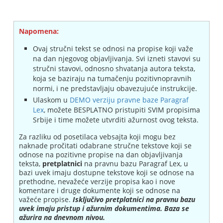
Napomena:
Ovaj stručni tekst se odnosi na propise koji važe
na dan njegovog objavljivanja. Svi izneti stavovi su
stručni stavovi, odnosno shvatanja autora teksta,
koja se baziraju na tumačenju pozitivnopravnih
normi, i ne predstavljaju obavezujuće instrukcije.
Ulaskom u
DEMO verziju pravne baze Paragraf
Lex
, možete BESPLATNO pristupiti SVIM propisima
Srbije i time možete utvrditi ažurnost ovog teksta.
Za razliku od posetilaca vebsajta koji mogu bez
naknade pročitati odabrane stručne tekstove koji se
odnose na pozitivne propise na dan objavljivanja
teksta,
pretplatnici
na pravnu bazu Paragraf Lex, u
bazi uvek imaju dostupne tekstove koji se odnose na
prethodne, nevažeće verzije propisa kao i nove
komentare i druge dokumente koji se odnose na
važeće propise.
Isključivo pretplatnici na pravnu bazu
uvek imaju pristup i ažurnim dokumentima. Baza se
ažurira na dnevnom nivou.