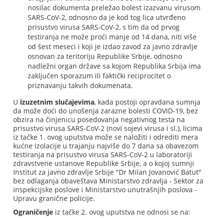
nosilac dokumenta preležao bolest izazvanu virusom
SARS-CoV-2, odnosno da je kod tog lica utvrđeno
prisustvo virusa SARS-CoV-2, s tim da od prvog
testiranja ne može proći manje od 14 dana, niti više
od šest meseci i koji je izdao zavod za javno zdravlje
osnovan za teritoriju Republike Srbije, odnosno
nadležni organ države sa kojom Republika Srbija ima
zaključen sporazum ili faktički reciprocitet o
priznavanju takvih dokumenata.
U
izuzetnim slučajevima
, kada postoji opravdana sumnja
da može doći do unošenja zarazne bolesti COVID-19, bez
obzira na činjenicu posedovanja negativnog testa na
prisustvo virusa SARS-CoV-2 (novi sojevi virusa i sl.), licima
iz tačke 1. ovog uputstva može se naložiti i odrediti mera
kućne izolacije u trajanju najviše do 7 dana sa obavezom
testiranja na prisustvo virusa SARS-CoV-2 u laboratoriji
zdravstvene ustanove Republike Srbije, a o kojoj sumnji
Institut za javno zdravlje Srbije "Dr Milan Jovanović Batut"
bez odlaganja obaveštava Ministarstvo zdravlja - Sektor za
inspekcijske poslove i Ministarstvo unutrašnjih poslova -
Upravu granične policije.
Ograničenje
iz tačke 2. ovog uputstva ne odnosi se na: