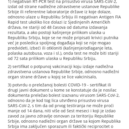
1) negativan RT-PCR test na prisustvo virusa SARS-CoV-2,
izdat od strane nadležne zdravstvene ustanove Republike
Srbije ili referentne laboratorije države iz koje dolaze,
odnosno ulaze u Republiku Srbiju ili negativan Antigen FIA
Rapid test ukoliko lice dolazi iz Sjedinjenih Američkih
država, ne stariji od 48 časova od datuma izdavanja
rezultata, a ako postoji kašnjenje prilikom ulaska u
Republiku Srbiju, koje se ne može pripisati krivici putnika
već je posledica spoljnog događaja koji se nije mogao
predvideti, izbeći ili otkloniti (kašnjenje/odlaganje leta,
polaska autobusa, voza i sl.), onda test ne može biti stariji
od 72 sata prilikom ulaska u Republiku Srbiju,
2) sertifikat o potpunoj vakcinaciji koju izdaje nadležna
zdravstvena ustanova Republike Srbije, odnosno nadležni
organ strane države u kojoj se lice vakcinisalo,
3) potvrdu o preležanoj bolesti COVID-19 - sertifikat ili
drugi javni dokument u kome se konstatuje da je nosilac
dokumenta preležao bolest izazvanu virusom SARS-CoV-2,
odnosno da je kod tog lica utvrđeno prisustvo virusa
SARS-CoV-2, s tim da od prvog testiranja ne može proći
manje od 14 dana, niti više od šest meseci i koji je izdao
zavod za javno zdravlje osnovan za teritoriju Republike
Srbije, odnosno nadležni organ države sa kojom Republika
Srbija ima zaključen sporazum ili faktički reciprocitet o