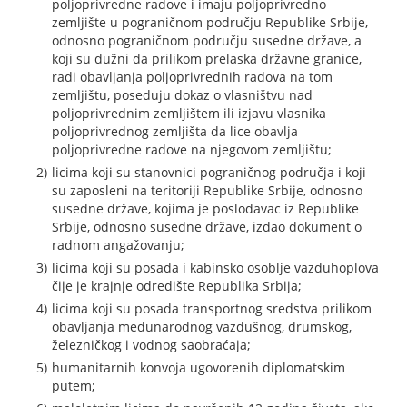
poljoprivredne radove i imaju poljoprivredno
zemljište u pograničnom području Republike Srbije,
odnosno pograničnom području susedne države, a
koji su dužni da prilikom prelaska državne granice,
radi obavljanja poljoprivrednih radova na tom
zemljištu, poseduju dokaz o vlasništvu nad
poljoprivrednim zemljištem ili izjavu vlasnika
poljoprivrednog zemljišta da lice obavlja
poljoprivredne radove na njegovom zemljištu;
licima koji su stanovnici pograničnog područja i koji
su zaposleni na teritoriji Republike Srbije, odnosno
susedne države, kojima je poslodavac iz Republike
Srbije, odnosno susedne države, izdao dokument o
radnom angažovanju;
licima koji su posada i kabinsko osoblje vazduhoplova
čije je krajnje odredište Republika Srbija;
licima koji su posada transportnog sredstva prilikom
obavljanja međunarodnog vazdušnog, drumskog,
železničkog i vodnog saobraćaja;
humanitarnih konvoja ugovorenih diplomatskim
putem;