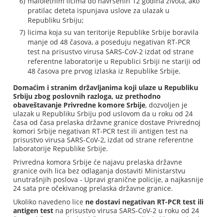
maloletnim licima do navršenih 12 godina života, ako
pratilac deteta ispunjava uslove za ulazak u
Republiku Srbiju;
licima koja su van teritorije Republike Srbije boravila
manje od 48 časova, a poseduju negativan RT-PCR
test na prisustvo virusa SARS-CoV-2 izdat od strane
referentne laboratorije u Republici Srbiji ne stariji od
48 časova pre prvog izlaska iz Republike Srbije.
Domaćim i stranim državljanima koji ulaze u Republiku
Srbiju zbog poslovnih razloga, uz prethodno
obaveštavanje Privredne komore Srbije
, dozvoljen je
ulazak u Republiku Srbiju pod uslovom da u roku od 24
časa od časa prelaska državne granice dostave Privrednoj
komori Srbije negativan RT-PCR test ili antigen test na
prisustvo virusa SARS-CoV-2, izdat od strane referentne
laboratorije Republike Srbije.
Privredna komora Srbije će najavu prelaska državne
granice ovih lica bez odlaganja dostaviti Ministarstvu
unutrašnjih poslova - Upravi granične policije, a najkasnije
24 sata pre očekivanog prelaska državne granice.
Ukoliko navedeno lice
ne dostavi negativan RT-PCR test ili
antigen test
na prisustvo virusa SARS-CoV-2 u roku od 24