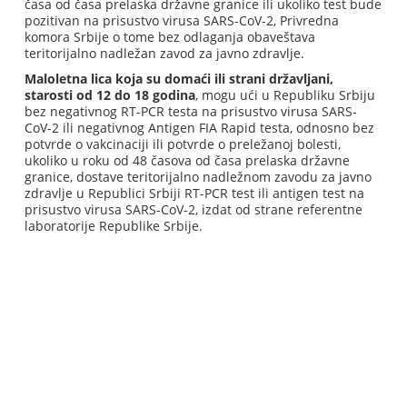
časa od časa prelaska državne granice ili ukoliko test bude
pozitivan na prisustvo virusa SARS-CoV-2, Privredna
komora Srbije o tome bez odlaganja obaveštava
teritorijalno nadležan zavod za javno zdravlje.
Maloletna lica koja su domaći ili strani državljani,
starosti od 12 do 18 godina
, mogu ući u Republiku Srbiju
bez negativnog RT-PCR testa na prisustvo virusa SARS-
CoV-2 ili negativnog Antigen FIA Rapid testa, odnosno bez
potvrde o vakcinaciji ili potvrde o preležanoj bolesti,
ukoliko u roku od 48 časova od časa prelaska državne
granice, dostave teritorijalno nadležnom zavodu za javno
zdravlje u Republici Srbiji RT-PCR test ili antigen test na
prisustvo virusa SARS-CoV-2, izdat od strane referentne
laboratorije Republike Srbije.