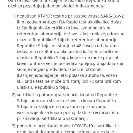
svih država sveta dozvoljen je ulazak u Republiku Srbiju
ukoliko poseduju jedan od sledećih dokumenata:
negativan RT-PCR test na prisustvo virusa SARS-CoV-2
ili negativan Antigen FIA Rapid test ukoliko lice dolazi
iz Sjedinjenih Američkih država, izdat od strane
referentne laboratorije države iz koje dolaze, odnosno
ulaze u Republiku Srbiju ili referentne laboratorije
Republike Srbije, ne stariji od 48 časova od datuma
izdavanja rezultata, a ako postoji kašnjenje prilikom
ulaska u Republiku Srbiju, koje se ne može pripisati
krivici putnika već je posledica spoljnog događaja koji
se nije mogao predvideti, izbeći ili otkloniti
(kašnjenje/odlaganje leta, polaska autobusa, voza i
sl.), onda test ne može biti stariji od 72 sata prilikom
ulaska u Republiku Srbiju,
sertifikat o potpunoj vakcinaciji izdat od Republike
Srbije, odnosno strane države sa kojom Republika
Srbija ima zaključen sporazum o priznavanju
vakcinacije ili sa kojom postoji faktički reciprocitet u
priznavanju sertifikata o vakcinaciji,
potvrdu o preležanoj bolesti COVID-19 - sertifikat ili
drugi javni dokument u kome se konstatuje da je