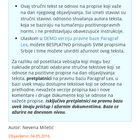
Ovaj stručni tekst se odnosi na propise koji važe
na dan njegovog objavljivanja. Svi izneti stavovi su
stručni stavovi, odnosno shvatanja autora teksta,
koja se baziraju na tumačenju pozitivnopravnih
normi, i ne predstavljaju obavezujuće instrukcije.
Ulaskom u
DEMO verziju pravne baze Paragraf
Lex
, možete BESPLATNO pristupiti SVIM propisima
Srbije i time možete utvrditi ažurnost ovog teksta.
Za razliku od posetilaca vebsajta koji mogu bez
naknade pročitati odabrane stručne tekstove koji se
odnose na pozitivne propise na dan objavljivanja
teksta,
pretplatnici
na pravnu bazu Paragraf Lex, u
bazi uvek imaju dostupne tekstove koji se odnose na
prethodne, nevažeće verzije propisa kao i nove
komentare i druge dokumente koji se odnose na
važeće propise.
Isključivo pretplatnici na pravnu bazu
uvek imaju pristup i ažurnim dokumentima. Baza se
ažurira na dnevnom nivou.
Autor: Nevena Miletić
Objavljeno: 04.05.2016.