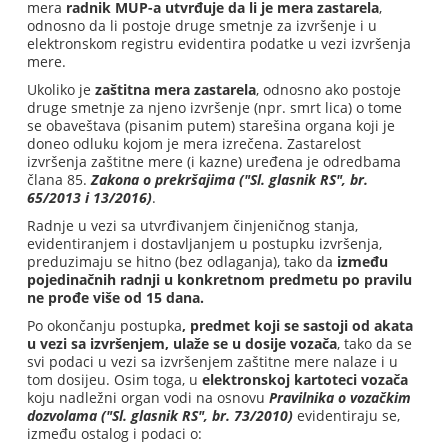
mera
radnik MUP-a utvrđuje da li je mera zastarela
,
odnosno da li postoje druge smetnje za izvršenje i u
elektronskom registru evidentira podatke u vezi izvršenja
mere.
Ukoliko je
zaštitna mera zastarela
, odnosno ako postoje
druge smetnje za njeno izvršenje (npr. smrt lica) o tome
se obaveštava (pisanim putem) starešina organa koji je
doneo odluku kojom je mera izrečena. Zastarelost
izvršenja zaštitne mere (i kazne) uređena je odredbama
člana 85.
Zakona o prekršajima ("Sl. glasnik RS", br.
65/2013 i 13/2016)
.
Radnje u vezi sa utvrđivanjem činjeničnog stanja,
evidentiranjem i dostavljanjem u postupku izvršenja,
preduzimaju se hitno (bez odlaganja), tako da
između
pojedinačnih radnji u konkretnom predmetu po pravilu
ne prođe više od 15 dana.
Po okončanju postupka
, predmet koji se sastoji od akata
u vezi sa izvršenjem, ulaže se u dosije vozača
, tako da se
svi podaci u vezi sa izvršenjem zaštitne mere nalaze i u
tom dosijeu. Osim toga, u
elektronskoj kartoteci vozača
koju nadležni organ vodi na osnovu
Pravilnika o vozačkim
dozvolama ("Sl. glasnik RS", br. 73/2010)
evidentiraju se,
između ostalog i podaci o: