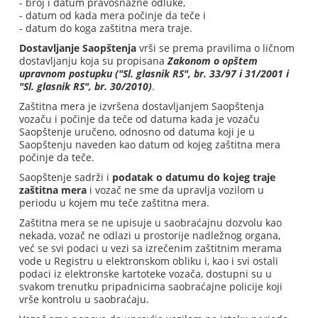
- broj i datum pravosnažne odluke,
- datum od kada mera počinje da teče i
- datum do koga zaštitna mera traje.
Dostavljanje Saopštenja
vrši se prema pravilima o ličnom
dostavljanju koja su propisana
Zakonom o opštem
upravnom postupku ("Sl. glasnik RS", br. 33/97 i 31/2001 i
"Sl. glasnik RS", br. 30/2010)
.
Zaštitna mera je izvršena dostavljanjem Saopštenja
vozaču i počinje da teče od datuma kada je vozaču
Saopštenje uručeno, odnosno od datuma koji je u
Saopštenju naveden kao datum od kojeg zaštitna mera
počinje da teče.
Saopštenje sadrži i
podatak o datumu do kojeg traje
zaštitna mera
i vozač ne sme da upravlja vozilom u
periodu u kojem mu teče zaštitna mera.
Zaštitna mera se ne upisuje u saobraćajnu dozvolu kao
nekada, vozač ne odlazi u prostorije nadležnog organa,
već se svi podaci u vezi sa izrečenim zaštitnim merama
vode u Registru u elektronskom obliku i, kao i svi ostali
podaci iz elektronske kartoteke vozača, dostupni su u
svakom trenutku pripadnicima saobraćajne policije koji
vrše kontrolu u saobraćaju.