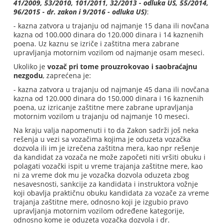
41/2009, 53/2010, 101/2011, 32/2013 - odluka US, 55/2014,
96/2015 - dr. zakon i 9/2016 - odluka US)
:
- kazna zatvora u trajanju od najmanje 15 dana ili novčana
kazna od 100.000 dinara do 120.000 dinara i 14 kaznenih
poena. Uz kaznu se izriče i zaštitna mera zabrane
upravljanja motornim vozilom od najmanje osam meseci.
Ukoliko je
vozač pri tome prouzrokovao i saobraćajnu
nezgodu
, zaprećena je:
- kazna zatvora u trajanju od najmanje 45 dana ili novčana
kazna od 120.000 dinara do 150.000 dinara i 16 kaznenih
poena, uz izricanje zaštitne mere zabrane upravljanja
motornim vozilom u trajanju od najmanje 10 meseci.
Na kraju valja napomenuti i to da Zakon sadrži još neka
rešenja u vezi sa vozačima kojima je oduzeta vozačka
dozvola ili im je izrečena zaštitna mera, kao npr rešenje
da kandidat za vozača ne može započeti niti vršiti obuku i
polagati vozački ispit u vreme trajanja zaštitne mere, kao
ni za vreme dok mu je vozačka dozvola oduzeta zbog
nesavesnosti, sankcije za kandidata i instruktora vožnje
koji obavlja praktičnu obuku kandidata za vozače za vreme
trajanja zaštitne mere, odnosno koji je izgubio pravo
upravljanja motornim vozilom određene kategorije,
odnosno kome je oduzeta vozačka dozvola i dr.