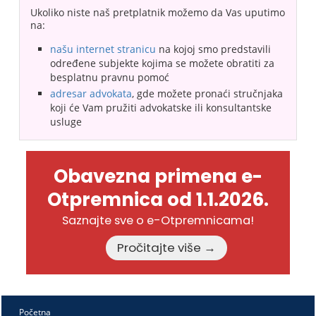
Ukoliko niste naš pretplatnik možemo da Vas uputimo
na:
našu internet stranicu
na kojoj smo predstavili
određene subjekte kojima se možete obratiti za
besplatnu pravnu pomoć
adresar advokata
, gde možete pronaći stručnjaka
koji će Vam pružiti advokatske ili konsultantske
usluge
Obavezna primena e-
Otpremnica od 1.1.2026.
Saznajte sve o e-Otpremnicama!
Pročitajte više →
Početna