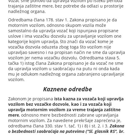
Vozač sme ponovo da upravlja vozilom po isteku perioda
trajanja zaštitne mere, bez potrebe da odlazi u prostorije
nadležnog organa.
Odredbama člana 178. stav 1. Zakona propisano je da
motornim vozilom, odnosno skupom vozila može
samostalno da upravlja vozač koji ispunjava propisane
uslove i ima vozačku dozvolu za upravljanje vozilom one
kategorije kojim upravlja, što znači da vozač kome je
vozačka dozvola oduzeta zbog toga što vozilom nije
upravljao savesno i na propisan način ne sme da upravlja
vozilom jer nema vozačku dozvolu. Odredbama stava 5.
tačka 1) istog člana Zakona propisano je da vozač ne sme
da upravlja vozilom u saobraćaju na putu ni onda kada
mu je odlukom nadležnog organa zabranjeno upravljanje
vozilom.
Kaznene odredbe
Zakonom je propisana
ista kazna za vozača koji upravlja
vozilom bez vozačke dozvole, kao i za vozača koji
upravlja motornim vozilom za vreme trajanja zaštitne
mere
, odnosno mere bezbednosti zabrane upravljanja
motornim vozilom. Za navedene prekršaje zaprećena je,
odredbama člana 330. stav 1. tač. 1) i 8) i st. 2. i 3.
Zakona
o bezbednosti saobraćaja na putevima ("Sl. glasnik RS", br.