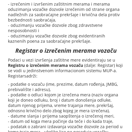
- izrečenim i izvršenim zaštitnim merama i merama
oduzimanja vozačke dozvole izrečenim od strane organa
nadležnih za saobraćajne prekršaje i krivična dela protiv
bezbednosti saobraćaja,
- oduzimanju vozačke dozvole zbog zdravstvene
nesposobnosti i
- oduzimanju vozačke dozvole zbog evidentiranih
kaznenih poena za saobraćajne prekršaje.
Registar o izrečenim merama vozaču
Podaci u vezi izvršenja zaštitne mere evidentiraju se u
Registru o izrečenim merama vozaču
(dalje: Registar) koji
se vodi u jedinstvenom informacionom sistemu MUP-a.
Registarsadrži:
- podatke o vozaču (ime, prezime, datum rođenja, JMBG,
prebivalište i adresu),
- podatke o odluci kojom je izrečena mera (naziv organa
koji je doneo odluku, broj i datum donošenja odluke,
datum njenog prijema, vreme trajanja mere, prekršaj,
odnosno krivično delo zbog kojeg je mera izrečena),
- datume slanja i prijema saopštenja o izrečenoj meri,
- datum od koga mera počinje da teče i do kada traje,
- podatak o zabrani izdavanja vozačke dozvole za period u
kome traje mera - ukoliko lice ne poseduje vozačku