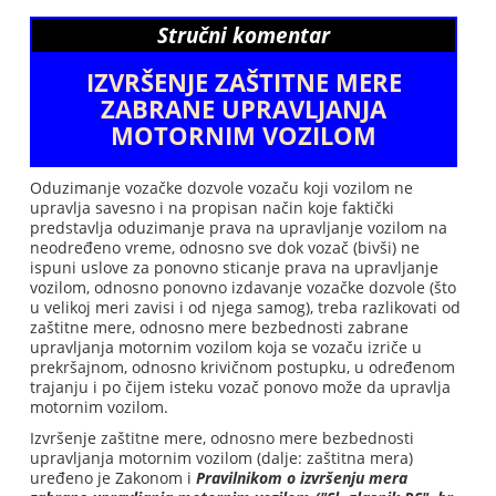
Stručni komentar
IZVRŠENJE ZAŠTITNE MERE
ZABRANE UPRAVLJANJA
MOTORNIM VOZILOM
Oduzimanje vozačke dozvole vozaču koji vozilom ne
upravlja savesno i na propisan način koje faktički
predstavlja oduzimanje prava na upravljanje vozilom na
neodređeno vreme, odnosno sve dok vozač (bivši) ne
ispuni uslove za ponovno sticanje prava na upravljanje
vozilom, odnosno ponovno izdavanje vozačke dozvole (što
u velikoj meri zavisi i od njega samog), treba razlikovati od
zaštitne mere, odnosno mere bezbednosti zabrane
upravljanja motornim vozilom koja se vozaču izriče u
prekršajnom, odnosno krivičnom postupku, u određenom
trajanju i po čijem isteku vozač ponovo može da upravlja
motornim vozilom.
Izvršenje zaštitne mere, odnosno mere bezbednosti
upravljanja motornim vozilom (dalje: zaštitna mera)
uređeno je Zakonom i
Pravilnikom o izvršenju mera