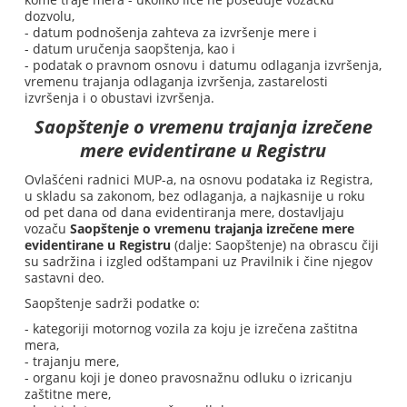
dozvolu,
- datum podnošenja zahteva za izvršenje mere i
- datum uručenja saopštenja, kao i
- podatak o pravnom osnovu i datumu odlaganja izvršenja,
vremenu trajanja odlaganja izvršenja, zastarelosti
izvršenja i o obustavi izvršenja.
Saopštenje o vremenu trajanja izrečene
mere evidentirane u Registru
Ovlašćeni radnici MUP-a, na osnovu podataka iz Registra,
u skladu sa zakonom, bez odlaganja, a najkasnije u roku
od pet dana od dana evidentiranja mere, dostavljaju
vozaču
Saopštenje o vremenu trajanja izrečene mere
evidentirane u Registru
(dalje: Saopštenje) na obrascu čiji
su sadržina i izgled odštampani uz Pravilnik i čine njegov
sastavni deo.
Saopštenje sadrži podatke o:
- kategoriji motornog vozila za koju je izrečena zaštitna
mera,
- trajanju mere,
- organu koji je doneo pravosnažnu odluku o izricanju
zaštitne mere,