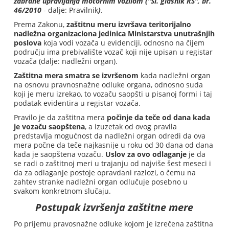
zabrane upravljanja motornim vozilom ("Sl. glasnik RS", br.
46/2010
- dalje: Pravilnik
)
.
Prema Zakonu,
zaštitnu meru izvršava teritorijalno
nadležna organizaciona jedinica Ministarstva unutrašnjih
poslova
koja vodi vozača u evidenciji, odnosno na čijem
području ima prebivalište vozač koji nije upisan u registar
vozača (dalje: nadležni organ).
Zaštitna mera smatra se izvršenom
kada nadležni organ
na osnovu pravnosnažne odluke organa, odnosno suda
koji je meru izrekao, to vozaču saopšti u pisanoj formi i taj
podatak evidentira u registar vozača.
Pravilo je da zaštitna mera
počinje da teče od dana kada
je vozaču saopštena
, a izuzetak od ovog pravila
predstavlja mogućnost da nadležni organ odredi da ova
mera počne da teče najkasnije u roku od 30 dana od dana
kada je saopštena vozaču.
Uslov za ovo odlaganje
je da
se radi o zaštitnoj meri u trajanju od najviše šest meseci i
da za odlaganje postoje opravdani razlozi, o čemu na
zahtev stranke nadležni organ odlučuje posebno u
svakom konkretnom slučaju.
Postupak izvršenja zaštitne mere
Po prijemu pravosnažne odluke kojom je izrečena zaštitna