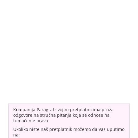
Kompanija Paragraf svojim pretplatnicima pruža
odgovore na stručna pitanja koja se odnose na
tumačenje prava.
Ukoliko niste naš pretplatnik možemo da Vas uputimo
na: