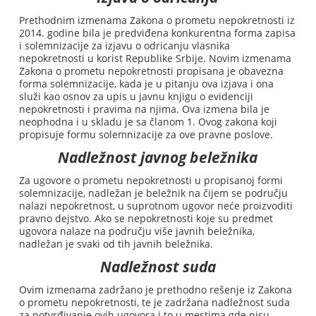
Prethodnim izmenama Zakona o prometu nepokretnosti iz
2014. godine bila je predviđena konkurentna forma zapisa
i solemnizacije za izjavu o odricanju vlasnika
nepokretnosti u korist Republike Srbije. Novim izmenama
Zakona o prometu nepokretnosti propisana je obavezna
forma solemnizacije, kada je u pitanju ova izjava i ona
služi kao osnov za upis u javnu knjigu o evidenciji
nepokretnosti i pravima na njima. Ova izmena bila je
neophodna i u skladu je sa članom 1. Ovog zakona koji
propisuje formu solemnizacije za ove pravne poslove.
Nadležnost javnog beležnika
Za ugovore o prometu nepokretnosti u propisanoj formi
solemnizacije, nadležan je beležnik na čijem se području
nalazi nepokretnost, u suprotnom ugovor neće proizvoditi
pravno dejstvo. Ako se nepokretnosti koje su predmet
ugovora nalaze na području više javnih beležnika,
nadležan je svaki od tih javnih beležnika.
Nadležnost suda
Ovim izmenama zadržano je prethodno rešenje iz Zakona
o prometu nepokretnosti, te je zadržana nadležnost suda
za potvrđivanje ovih ugovora i to u mestima gde nisu