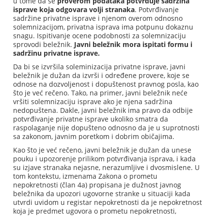
u tome da se
proverom podataka potvrđuje sadržina
isprave koja odgovara volji stranaka
. Potvrđivanje
sadržine privatne isprave i njenom overom odnosno
solemnizacijom, privatna isprava ima potpunu dokaznu
snagu. Ispitivanje ocene podobnosti za solemnizaciju
sprovodi beležnik.
Javni beležnik mora ispitati formu i
sadržinu privatne isprave.
Da bi se izvršila soleminizacija privatne isprave, javni
beležnik je dužan da izvrši i određene provere, koje se
odnose na dozvoljenost i dopuštenost pravnog posla, kao
što je već rečeno. Tako, na primer, javni beležnik neće
vršiti solemnizaciju isprave ako je njena sadržina
nedopuštena. Dakle, javni beležnik ima pravo da odbije
potvrđivanje privatne isprave ukoliko smatra da
raspolaganje nije dopušteno odnosno da je u suprotnosti
sa zakonom, javnim poretkom i dobrim običajima.
Kao što je već rečeno, javni beležnik je dužan da unese
pouku i upozorenje prilikom potvrđivanja isprava, i kada
su izjave stranaka nejasne, nerazumljive i dvosmislene. U
tom kontekstu, izmenama Zakona o prometu
nepokretnosti (član 4a) propisana je dužnost javnog
beležnika da upozori ugovorne stranke u situaciji kada
utvrdi uvidom u registar nepokretnosti da je nepokretnost
koja je predmet ugovora o prometu nepokretnosti,