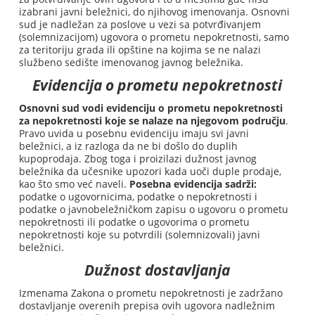
izabrani javni beležnici, do njihovog imenovanja. Osnovni
sud je nadležan za poslove u vezi sa potvrđivanjem
(solemnizacijom) ugovora o prometu nepokretnosti, samo
za teritoriju grada ili opštine na kojima se ne nalazi
službeno sedište imenovanog javnog beležnika.
Evidencija o prometu nepokretnosti
Osnovni sud vodi evidenciju o prometu nepokretnosti
za nepokretnosti koje se nalaze na njegovom području
.
Pravo uvida u posebnu evidenciju imaju svi javni
beležnici, a iz razloga da ne bi došlo do duplih
kupoprodaja. Zbog toga i proizilazi dužnost javnog
beležnika da učesnike upozori kada uoči duple prodaje,
kao što smo već naveli.
Posebna evidencija sadrži:
podatke o ugovornicima, podatke o nepokretnosti i
podatke o javnobeležničkom zapisu o ugovoru o prometu
nepokretnosti ili podatke o ugovorima o prometu
nepokretnosti koje su potvrdili (solemnizovali) javni
beležnici.
Dužnost dostavljanja
Izmenama Zakona o prometu nepokretnosti je zadržano
dostavljanje overenih prepisa ovih ugovora nadležnim