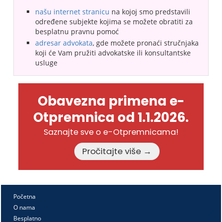
našu internet stranicu
na kojoj smo predstavili
određene subjekte kojima se možete obratiti za
besplatnu pravnu pomoć
adresar advokata
, gde možete pronaći stručnjaka
koji će Vam pružiti advokatske ili konsultantske
usluge
Obavezna primena e-
Otpremnica od 1.1.2026.
Saznajte sve o e-Otpremnicama!
Pročitajte više →
Početna
O nama
Besplatno