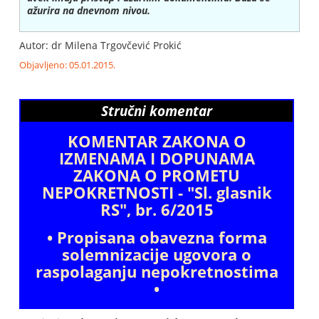
ažurira na dnevnom nivou.
Autor: dr Milena Trgovčević Prokić
Objavljeno: 05.01.2015.
Stručni komentar
KOMENTAR ZAKONA O
IZMENAMA I DOPUNAMA
ZAKONA O PROMETU
NEPOKRETNOSTI - "Sl. glasnik
RS", br. 6/2015
• Propisana obavezna forma
solemnizacije ugovora o
raspolaganju nepokretnostima
•