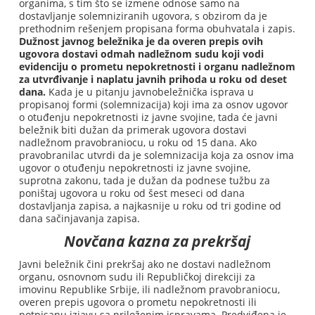
organima, s tim što se izmene odnose samo na
dostavljanje solemniziranih ugovora, s obzirom da je
prethodnim rešenjem propisana forma obuhvatala i zapis.
Dužnost javnog beležnika je da overen prepis ovih
ugovora dostavi odmah nadležnom sudu koji vodi
evidenciju o prometu nepokretnosti i organu nadležnom
za utvrđivanje i naplatu javnih prihoda u roku od deset
dana.
Kada je u pitanju javnobeležnička isprava u
propisanoj formi (solemnizacija) koji ima za osnov ugovor
o otuđenju nepokretnosti iz javne svojine, tada će javni
beležnik biti dužan da primerak ugovora dostavi
nadležnom pravobraniocu, u roku od 15 dana. Ako
pravobranilac utvrdi da je solemnizacija koja za osnov ima
ugovor o otuđenju nepokretnosti iz javne svojine,
suprotna zakonu, tada je dužan da podnese tužbu za
poništaj ugovora u roku od šest meseci od dana
dostavljanja zapisa, a najkasnije u roku od tri godine od
dana sačinjavanja zapisa.
Novčana kazna za prekršaj
Javni beležnik čini prekršaj ako ne dostavi nadležnom
organu, osnovnom sudu ili Republičkoj direkciji za
imovinu Republike Srbije, ili nadležnom pravobraniocu,
overen prepis ugovora o prometu nepokretnosti ili
potpisanu izjavu sa priloženim ispravama. Predviđena je