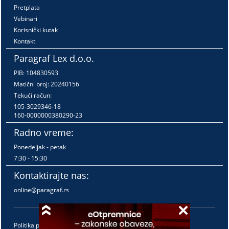
Pretplata
Vebinari
Korisnički kutak
Kontakt
Paragraf Lex d.o.o.
PIB: 104830593
Matični broj: 20240156
Tekući račun:
105-3029346-18
160-0000000380290-23
Radno vreme:
Ponedeljak - petak
7:30 - 15:30
Kontaktirajte nas:
online@paragraf.rs
Politika privatnosti