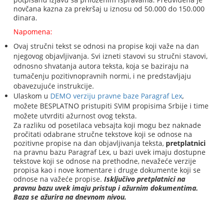
novčana kazna za prekršaj u iznosu od 50.000 do 150.000
dinara.
Napomena:
Ovaj stručni tekst se odnosi na propise koji važe na dan
njegovog objavljivanja. Svi izneti stavovi su stručni stavovi,
odnosno shvatanja autora teksta, koja se baziraju na
tumačenju pozitivnopravnih normi, i ne predstavljaju
obavezujuće instrukcije.
Ulaskom u
DEMO verziju pravne baze Paragraf Lex
,
možete BESPLATNO pristupiti SVIM propisima Srbije i time
možete utvrditi ažurnost ovog teksta.
Za razliku od posetilaca vebsajta koji mogu bez naknade
pročitati odabrane stručne tekstove koji se odnose na
pozitivne propise na dan objavljivanja teksta,
pretplatnici
na pravnu bazu Paragraf Lex, u bazi uvek imaju dostupne
tekstove koji se odnose na prethodne, nevažeće verzije
propisa kao i nove komentare i druge dokumente koji se
odnose na važeće propise.
Isključivo pretplatnici na
pravnu bazu uvek imaju pristup i ažurnim dokumentima.
Baza se ažurira na dnevnom nivou.