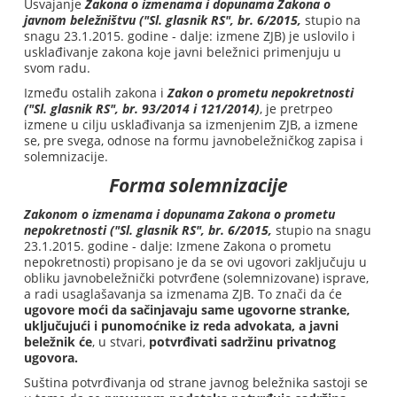
Usvajanje
Zakona o izmenama i dopunama Zakona o
javnom beležništvu ("Sl. glasnik RS", br. 6/2015,
stupio na
snagu 23.1.2015. godine - dalje: izmene ZJB) je uslovilo i
usklađivanje zakona koje javni beležnici primenjuju u
svom radu.
Između ostalih zakona i
Zakon o prometu nepokretnosti
("Sl. glasnik RS", br. 93/2014 i 121/2014)
, je pretrpeo
izmene u cilju usklađivanja sa izmenjenim ZJB, a izmene
se, pre svega, odnose na formu javnobeležničkog zapisa i
solemnizacije.
Forma solemnizacije
Zakonom o izmenama i dopunama Zakona o prometu
nepokretnosti ("Sl. glasnik RS", br. 6/2015,
stupio na snagu
23.1.2015. godine - dalje: Izmene Zakona o prometu
nepokretnosti) propisano je da se ovi ugovori zaključuju u
obliku javnobeležnički potvrđene (solemnizovane) isprave,
a radi usaglašavanja sa izmenama ZJB. To znači da će
ugovore moći da sačinjavaju same ugovorne stranke,
uključujući i punomoćnike iz reda advokata, a javni
beležnik će
, u stvari,
potvrđivati sadržinu privatnog
ugovora.
Suština potvrđivanja od strane javnog beležnika sastoji se