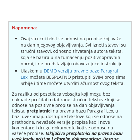
Napomena:
Ovaj stručni tekst se odnosi na propise koji važe
na dan njegovog objavljivanja. Svi izneti stavovi su
stručni stavovi, odnosno shvatanja autora teksta,
koja se baziraju na tumačenju pozitivnopravnih
normi, i ne predstavljaju obavezujuće instrukcije.
Ulaskom u
DEMO verziju pravne baze Paragraf
Lex
, možete BESPLATNO pristupiti SVIM propisima
Srbije i time možete utvrditi ažurnost ovog teksta.
Za razliku od posetilaca vebsajta koji mogu bez
naknade pročitati odabrane stručne tekstove koji se
odnose na pozitivne propise na dan objavljivanja
teksta,
pretplatnici
na pravnu bazu Paragraf Lex, u
bazi uvek imaju dostupne tekstove koji se odnose na
prethodne, nevažeće verzije propisa kao i nove
komentare i druge dokumente koji se odnose na
važeće propise.
Isključivo pretplatnici na pravnu bazu
uvek imaju pristup i ažurnim dokumentima. Baza se