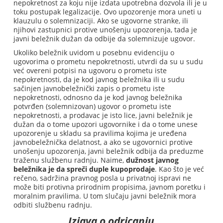
nepokretnost za koju nije izdata upotrebna dozvola ili je u
toku postupak legalizacije. Ovo upozorenje mora uneti u
klauzulu o solemnizaciji. Ako se ugovorne stranke, ili
njihovi zastupnici protive unošenju upozorenja, tada je
javni beležnik dužan da odbije da solemnizuje ugovor.
Ukoliko beležnik uvidom u posebnu evidenciju o
ugovorima o prometu nepokretnosti, utvrdi da su u sudu
već overeni potpisi na ugovoru o prometu iste
nepokretnosti, da je kod javnog beležnika ili u sudu
sačinjen javnobeležnički zapis o prometu iste
nepokretnosti, odnosno da je kod javnog beležnika
potvrđen (solemnizovan) ugovor o prometu iste
nepokretnosti, a prodavac je isto lice, javni beležnik je
dužan da o tome upozori ugovornike i da o tome unese
upozorenje u skladu sa pravilima kojima je uređena
javnobeležnička delatnost, a ako se ugovornici protive
unošenju upozorenja, javni beležnik odbija da preduzme
traženu službenu radnju. Naime,
dužnost javnog
beležnika je da spreči duple kupoprodaje
. Kao što je već
rečeno, sadržina pravnog posla u privatnoj ispravi ne
može biti protivna prirodnim propisima, javnom poretku i
moralnim pravilima. U tom slučaju javni beležnik mora
odbiti službenu radnju.
Izjava o odricanju