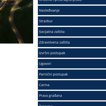
Nasleđivanje
Strazbur
Socijalna zaštita
Zdravstvena zaštita
Izvršni postupak
Ugovori
Parnični postupak
Carina
Prava građana