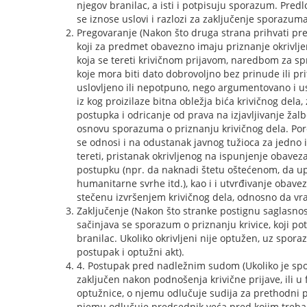
njegov branilac, a isti i potpisuju sporazum. Pred
se iznose uslovi i razlozi za zaključenje sporazuma
Pregovaranje (Nakon što druga strana prihvati pre
koji za predmet obavezno imaju priznanje okrivljen
koja se tereti krivičnom prijavom, naredbom za spr
koje mora biti dato dobrovoljno bez prinude ili prit
uslovljeno ili nepotpuno, nego argumentovano i 
iz kog proizilaze bitna obležja bića krivičnog dela,
postupka i odricanje od prava na izjavljivanje ž
osnovu sporazuma o priznanju krivičnog dela. Po
se odnosi i na odustanak javnog tužioca za jedno ili
tereti, pristanak okrivljenog na ispunjenje obavez
postupku (npr. da naknadi štetu oštećenom, da up
humanitarne svrhe itd.), kao i i utvrđivanje obavez
stečenu izvršenjem krivičnog dela, odnosno da vra
Zaključenje (Nakon što stranke postignu saglasn
sačinjava se sporazum o priznanju krivice, koji potp
branilac. Ukoliko okrivljeni nije optužen, uz spora
postupak i optužni akt).
4. Postupak pred nadležnim sudom (Ukoliko je spo
zaključen nakon podnošenja krivične prijave, ili u
optužnice, o njemu odlučuje sudija za prethodni 
njemu odlučuje predsednik veća pred kojim treba 