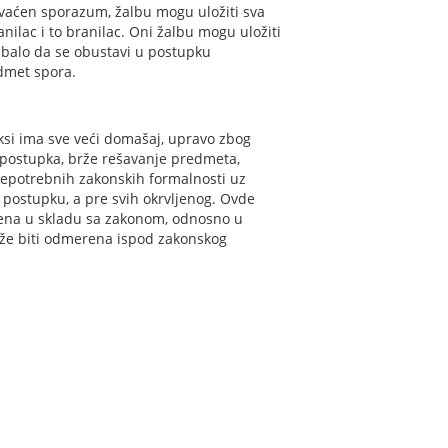
ihvaćen sporazum, žalbu mogu uložiti sva
anilac i to branilac. Oni žalbu mogu uložiti
ebalo da se obustavi u postupku
edmet spora.
ksi ima sve veći domašaj, upravo zbog
g postupka, brže rešavanje predmeta,
nepotrebnih zakonskih formalnosti uz
 postupku, a pre svih okrvljenog. Ovde
eđena u skladu sa zakonom, odnosno u
že biti odmerena ispod zakonskog