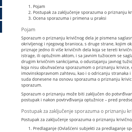
Pojam
Postupak za zaključenje sporazuma o priznanju kr
Ocena sporazuma i primena u praksi
Pojam
Sporazum o priznanju krivičnog dela je pismena saglasnos
okrivljenog i njegovog branioca, s druge strane, kojim ok
priznaje jedno ili više krivičnih dela koja se tereti kr
istrage, ili optužnim aktom, i sa javnim tužiocem se sagl
drugim krivičnim sankcijama, o odustajanju javnog tužio
koja nisu obuhvaćena sporazumom o priznanju krivice, o
imovinskopravnom zahtevu, kao i o odricanju stranaka i
suda donesene na osnovu sporazuma o priznanju krivice
sporazum.
Sporazum o priznanju može biti zaključen do potvrđiva
postupak i nakon povtrvđivanja optužnice – pred preds
Postupak za zaključenje sporazuma o priznanju kri
Postupak za zaključenje sporazuma o priznanju krivičnog
Predlaganje (Ovlašćeni subjekti za predlaganje spor