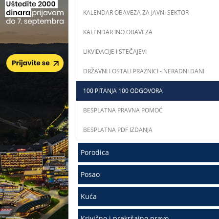
KALENDAR OBAVEZA ZA JAVNI SEKTOR
KALENDAR INO OBAVEZA
LIKVIDACIJE I STEČAJEVI
DRŽAVNI I OSTALI PRAZNICI - NERADNI DANI
100 PITANJA 100 ODGOVORA
BESPLATNA PRAVNA POMOĆ
BESPLATNA PDF IZDANJA
Porodica
Posao
Kuća
Krivično i prekršajno pravo