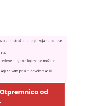
vore na stručna pitanja koja se odnose
 na:
dređene subjekte kojima se možete
koji će Vam pružiti advokatske ili
-Otpremnica od
.