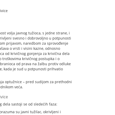
ivice
t volja javnog tužioca, s jedne strane, i
rivljeni svesno i dobrovoljno u potpunosti
ivičnom prijavom, naredbom za sprovođenje
ašava o vrsti i visini kazne, odnosno
ca od krivičnog gonjenja za krivična dela
 troškovima krivičnog postupka i o
 branioca od prava na žalbu protiv odluke
, kada je sud u potpunosti prihvatio
nja optužnice – pred sudijom za prethodni
ednikom veća.
vice
 dela sastoji se od sledećih faza:
azuma su javni tužilac, okrivljeni i