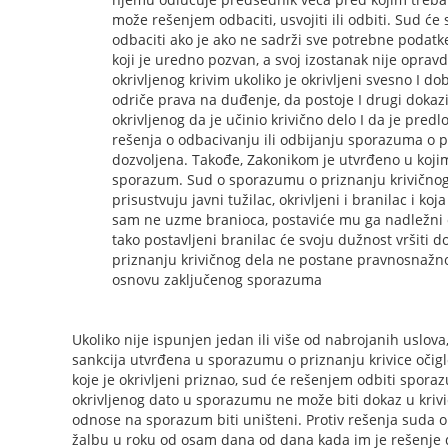
može rešenjem odbaciti, usvojiti ili odbiti. Sud ć
odbaciti ako je ako ne sadrži sve potrebne podatke 
koji je uredno pozvan, a svoj izostanak nije opra
okrivljenog krivim ukoliko je okrivljeni svesno I do
odriče prava na duđenje, da postoje I drugi dokazi
okrivljenog da je učinio krivično delo I da je pred
rešenja o odbacivanju ili odbijanju sporazuma o pr
dozvoljena. Takođe, Zakonikom je utvrđeno u koji
sporazum. Sud o sporazumu o priznanju krivičnog
prisustvuju javni tužilac, okrivljeni i branilac i koj
sam ne uzme branioca, postaviće mu ga nadležni o
tako postavljeni branilac će svoju dužnost vršiti 
priznanju krivičnog dela ne postane pravnosnaž
osnovu zaključenog sporazuma
Ukoliko nije ispunjen jedan ili više od nabrojanih uslova
sankcija utvrđena u sporazumu o priznanju krivice očigl
koje je okrivljeni priznao, sud će rešenjem odbiti sporaz
okrivljenog dato u sporazumu ne može biti dokaz u krivič
odnose na sporazum biti uništeni. Protiv rešenja suda o
žalbu u roku od osam dana od dana kada im je rešenje dos