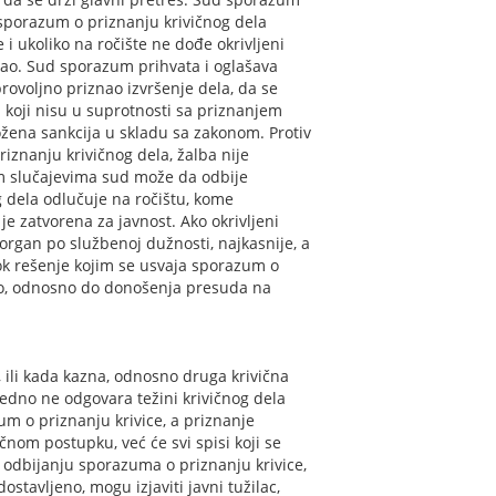
e sporazum o priznanju krivičnog dela
i ukoliko na ročište ne dođe okrivljeni
vdao. Sud sporazum prihvata i oglašava
brovoljno priznao izvršenje dela, da se
 koji nisu u suprotnosti sa priznanjem
ložena sankcija u skladu sa zakonom. Protiv
iznanju krivičnog dela, žalba nije
m slučajevima sud može da odbije
 dela odlučuje na ročištu, kome
a je zatvorena za javnost. Ako okrivljeni
rgan po službenoj dužnosti, najkasnije, a
dok rešenje kojim se usvaja sporazum o
no, odnosno do donošenja presuda na
, ili kada kazna, odnosno druga krivična
edno ne odgovara težini krivičnog dela
um o priznanju krivice, a priznanje
nom postupku, već će svi spisi koji se
 odbijanju sporazuma o priznanju krivice,
tavljeno, mogu izjaviti javni tužilac,