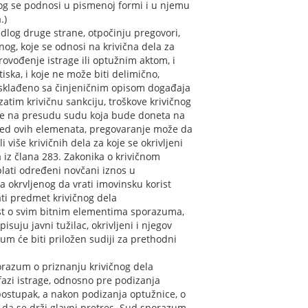
log se podnosi u pismenoj formi i u njemu
.)
dlog druge strane, otpočinju pregovori,
og, koje se odnosi na krivična dela za
ovođenje istrage ili optužnim aktom, i
iska, i koje ne može biti delimično,
usklađeno sa činjeničnim opisom događaja
 zatim krivičnu sankciju, troškove krivičnog
albe na presudu sudu koja bude doneta na
red ovih elemenata, pregovaranje može da
 više krivičnih dela za koje se okrivljeni
a iz člana 283. Zakonika o krivičnom
lati određeni novčani iznos u
a okrvljenog da vrati imovinsku korist
ti predmet krivičnog dela
ost o svim bitnim elementima sporazuma,
isuju javni tužilac, okrivljeni i njegov
zum će biti priložen sudiji za prethodni
razum o priznanju krivičnog dela
 fazi istrage, odnosno pre podizanja
postupak, a nakon podizanja optužnice, o
da se drži glavni pretres. Sud sporazum