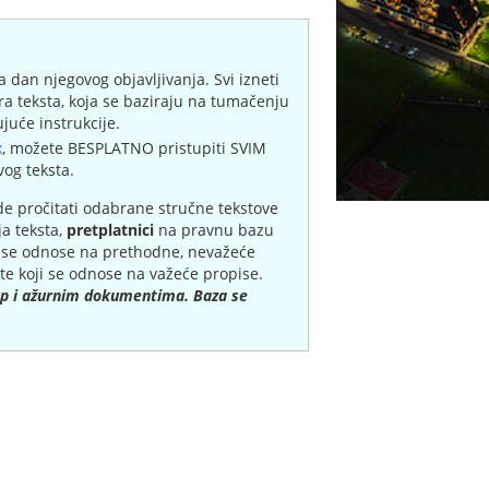
a dan njegovog objavljivanja. Svi izneti
ra teksta, koja se baziraju na tumačenju
juće instrukcije.
x
, možete BESPLATNO pristupiti SVIM
vog teksta.
de pročitati odabrane stručne tekstove
ja teksta,
pretplatnici
na pravnu bazu
i se odnose na prethodne, nevažeće
e koji se odnose na važeće propise.
tup i ažurnim dokumentima. Baza se