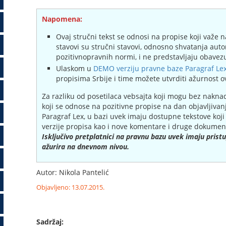
Napomena:
Ovaj stručni tekst se odnosi na propise koji važe n
stavovi su stručni stavovi, odnosno shvatanja auto
pozitivnopravnih normi, i ne predstavljaju obavezu
Ulaskom u
DEMO verziju pravne baze Paragraf Le
propisima Srbije i time možete utvrditi ažurnost o
Za razliku od posetilaca vebsajta koji mogu bez nakna
koji se odnose na pozitivne propise na dan objavljivan
Paragraf Lex, u bazi uvek imaju dostupne tekstove koj
verzije propisa kao i nove komentare i druge dokument
Isključivo pretplatnici na pravnu bazu uvek imaju pris
ažurira na dnevnom nivou.
Autor: Nikola Pantelić
Objavljeno: 13.07.2015.
Sadržaj: