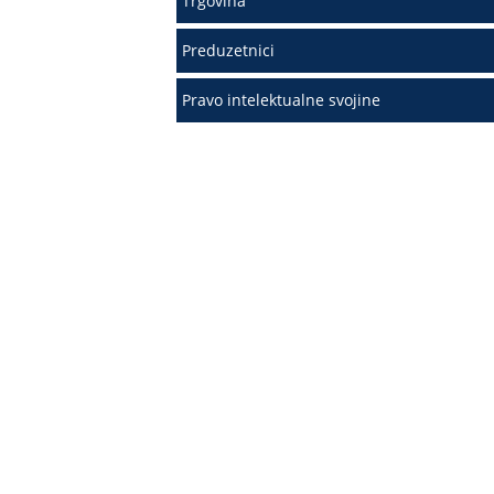
Trgovina
Preduzetnici
Pravo intelektualne svojine