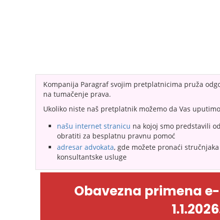
Kompanija Paragraf svojim pretplatnicima pruža odgo
na tumačenje prava.
Ukoliko niste naš pretplatnik možemo da Vas uputimo
našu internet stranicu
na kojoj smo predstavili o
obratiti za besplatnu pravnu pomoć
adresar advokata
, gde možete pronaći stručnjaka 
konsultantske usluge
Obavezna primena e
1.1.2026