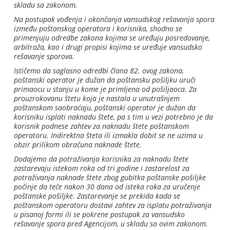
skladu sa zakonom.
Na postupak vođenja i okončanja vansudskog rešavanja spora
između poštanskog operatora i korisnika, shodno se
primenjuju odredbe zakona kojima se uređuju posredovanje,
arbitraža, kao i drugi propisi kojima se uređuje vansudsko
rešavanje sporova.
Ističemo da saglasno odredbi člana 82. ovog zakona,
poštanski operator je dužan da poštansku pošiljku uruči
primaocu u stanju u kome je primljena od pošiljaoca. Za
prouzrokovanu štetu koja je nastala u unutrašnjem
poštanskom saobraćaju, poštanski operator je dužan da
korisniku isplati naknadu štete, pa s tim u vezi potrebno je da
korisnik podnese zahtev za naknadu štete poštanskom
operatoru. Indirektna šteta ili izmakla dobit se ne uzima u
obzir prilikom obračuna naknade štete.
Dodajemo da potraživanja korisnika za naknadu štete
zastarevaju istekom roka od tri godine i zastarelost za
potraživanja naknade štete zbog gubitka poštanske pošiljke
počinje da teče nakon 30 dana od isteka roka za uručenje
poštanske pošiljke. Zastarevanje se prekida kada se
poštanskom operatoru dostavi zahtev za isplatu potraživanja
u pisanoj formi ili se pokrene postupak za vansudsko
rešavanje spora pred Agencijom, u skladu sa ovim zakonom.