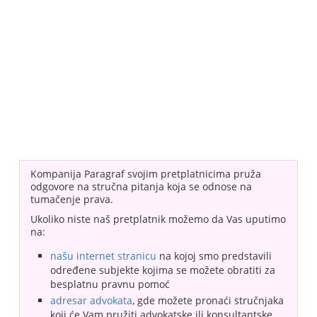
Kompanija Paragraf svojim pretplatnicima pruža
odgovore na stručna pitanja koja se odnose na
tumačenje prava.
Ukoliko niste naš pretplatnik možemo da Vas uputimo
na:
našu internet stranicu
na kojoj smo predstavili
određene subjekte kojima se možete obratiti za
besplatnu pravnu pomoć
adresar advokata
, gde možete pronaći stručnjaka
koji će Vam pružiti advokatske ili konsultantske