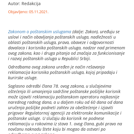
Autor: Redakcija
Objavljeno: 05.11.2021.
Zakonom o poštanskim uslugama
(dalje: Zakon), uređuju se
uslovi i način obavljanja poštanskih usluga, nadležnosti u
oblasti poštanskih usluga, prava, obaveze i odgovornosti
davalaca i korisnika poštanskih usluga, nadzor nad primenom
ovog zakona, kao i druga pitanja od značaja za funkcionisanje
i razvoj poštanskih usluga u Republici Srbiji.
Odredbama ovog zakona uređen je način rešavanja
reklamacija korisnika poštanskih usluga, kojoj pripadaju i
kurirske usluge.
Saglasno odredbi člana 78. ovog zakona, u slučajevima
oštećenja ili umanjenja sadržine poštanske pošiljke korisnik
može izjaviti reklamaciju poštanskom operatoru najkasnije
narednog radnog dana, a u daljem roku od 60 dana od dana
uručenja pošiljke podneti zahtev za obeštećenje i izjaviti
prigovor Regulatornoj agenciji za elektronske komunikacije i
poštanske usluge. U slučaju da korisnik ne podnese
reklamaciju u rokovima iz stava 1. ovog člana, gubi pravo na
novčanu naknadu štete koju bi mogao da ostvari po