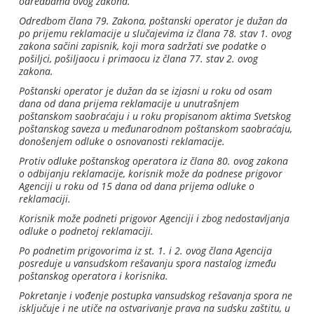
odredbama ovog zakona.
Odredbom člana 79. Zakona, poštanski operator je dužan da
po prijemu reklamacije u slučajevima iz člana 78. stav 1. ovog
zakona sačini zapisnik, koji mora sadržati sve podatke o
pošiljci, pošiljaocu i primaocu iz člana 77. stav 2. ovog
zakona.
Poštanski operator je dužan da se izjasni u roku od osam
dana od dana prijema reklamacije u unutrašnjem
poštanskom saobraćaju i u roku propisanom aktima Svetskog
poštanskog saveza u međunarodnom poštanskom saobraćaju,
donošenjem odluke o osnovanosti reklamacije.
Protiv odluke poštanskog operatora iz člana 80. ovog zakona
o odbijanju reklamacije, korisnik može da podnese prigovor
Agenciji u roku od 15 dana od dana prijema odluke o
reklamaciji.
Korisnik može podneti prigovor Agenciji i zbog nedostavljanja
odluke o podnetoj reklamaciji.
Po podnetim prigovorima iz st. 1. i 2. ovog člana Agencija
posreduje u vansudskom rešavanju spora nastalog između
poštanskog operatora i korisnika.
Pokretanje i vođenje postupka vansudskog rešavanja spora ne
isključuje i ne utiče na ostvarivanje prava na sudsku zaštitu, u