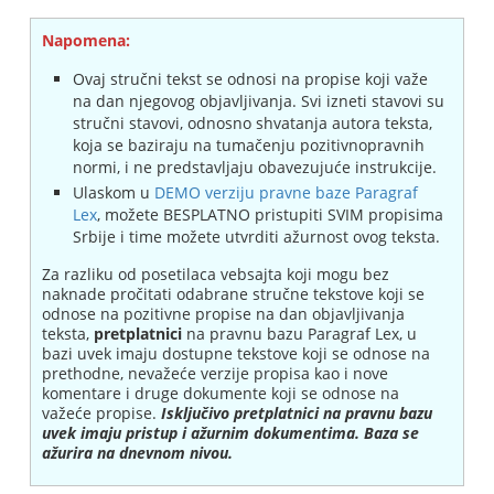
Napomena:
Ovaj stručni tekst se odnosi na propise koji važe
na dan njegovog objavljivanja. Svi izneti stavovi su
stručni stavovi, odnosno shvatanja autora teksta,
koja se baziraju na tumačenju pozitivnopravnih
normi, i ne predstavljaju obavezujuće instrukcije.
Ulaskom u
DEMO verziju pravne baze Paragraf
Lex
, možete BESPLATNO pristupiti SVIM propisima
Srbije i time možete utvrditi ažurnost ovog teksta.
Za razliku od posetilaca vebsajta koji mogu bez
naknade pročitati odabrane stručne tekstove koji se
odnose na pozitivne propise na dan objavljivanja
teksta,
pretplatnici
na pravnu bazu Paragraf Lex, u
bazi uvek imaju dostupne tekstove koji se odnose na
prethodne, nevažeće verzije propisa kao i nove
komentare i druge dokumente koji se odnose na
važeće propise.
Isključivo pretplatnici na pravnu bazu
uvek imaju pristup i ažurnim dokumentima. Baza se
ažurira na dnevnom nivou.