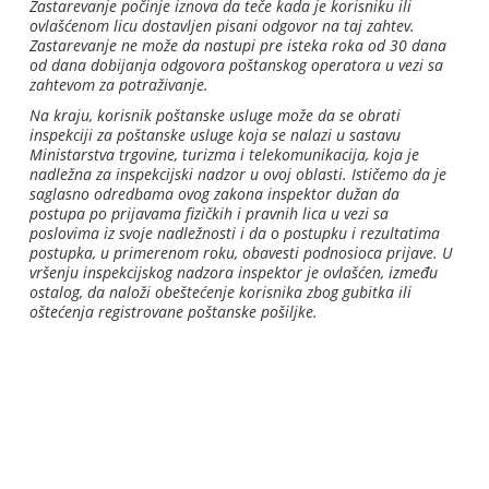
Zastarevanje počinje iznova da teče kada je korisniku ili
ovlašćenom licu dostavljen pisani odgovor na taj zahtev.
Zastarevanje ne može da nastupi pre isteka roka od 30 dana
od dana dobijanja odgovora poštanskog operatora u vezi sa
zahtevom za potraživanje.
Na kraju, korisnik poštanske usluge može da se obrati
inspekciji za poštanske usluge koja se nalazi u sastavu
Ministarstva trgovine, turizma i telekomunikacija, koja je
nadležna za inspekcijski nadzor u ovoj oblasti. Ističemo da je
saglasno odredbama ovog zakona inspektor dužan da
postupa po prijavama fizičkih i pravnih lica u vezi sa
poslovima iz svoje nadležnosti i da o postupku i rezultatima
postupka, u primerenom roku, obavesti podnosioca prijave. U
vršenju inspekcijskog nadzora inspektor je ovlašćen, između
ostalog, da naloži obeštećenje korisnika zbog gubitka ili
oštećenja registrovane poštanske pošiljke.