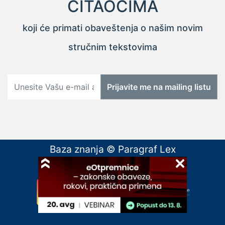
ČITAOCIMA
koji će primati obaveštenja o našim novim
stručnim tekstovima
Prijavite me na mailing listu
Baza znanja © Paragraf Lex