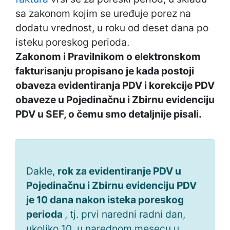
sa zakonom kojim se uređuje porez na
dodatu vrednost, u roku od deset dana po
isteku poreskog perioda.
Zakonom i Pravilnikom o elektronskom
fakturisanju propisano je kada postoji
obaveza evidentiranja PDV i korekcije PDV
obaveze u Pojedinačnu i Zbirnu evidenciju
PDV u SEF, o čemu smo detaljnije pisali.
Dakle,
rok za evidentiranje PDV u
Pojedinačnu i Zbirnu evidenciju PDV
je 10 dana nakon isteka poreskog
perioda
, tj. prvi naredni radni dan,
ukoliko 10. u narednom mesecu u