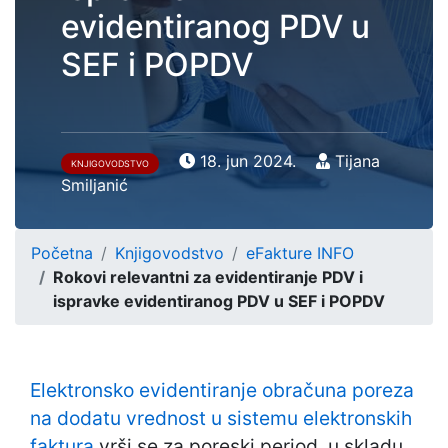
evidentiranog PDV u
SEF i POPDV
18. jun 2024.
Tijana
KNJIGOVODSTVO
Smiljanić
Početna
Knjigovodstvo
eFakture INFO
Rokovi relevantni za evidentiranje PDV i
ispravke evidentiranog PDV u SEF i POPDV
Elektronsko evidentiranje obračuna poreza
na dodatu vrednost u sistemu elektronskih
faktura
vrši se za poreski period, u skladu