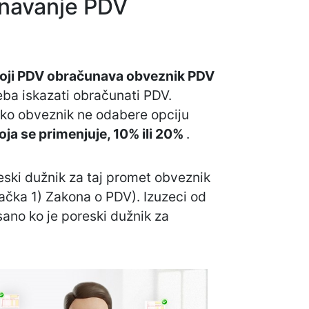
unavanje PDV
a koji PDV obračunava obveznik PDV
reba iskazati obračunati PDV.
ako obveznik ne odabere opciju
ja se primenjuje, 10% ili 20%
.
reski dužnik za taj promet obveznik
tačka 1) Zakona o PDV). Izuzeci od
ano ko je poreski dužnik za