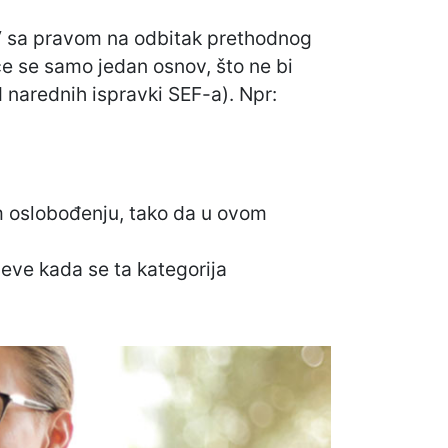
DV sa pravom na odbitak prethodnog
će se samo jedan osnov, što ne bi
 narednih ispravki SEF-a). Npr:
 oslobođenju, tako da u ovom
eve kada se ta kategorija