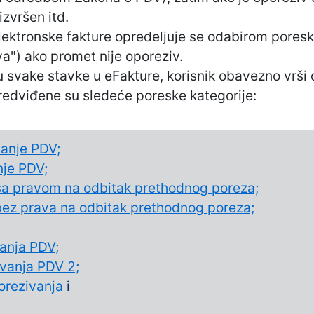
izvršen itd.
ektronske fakture opredeljuje se odabirom poresk
a") ako promet nije oporeziv.
ou svake stavke u eFakture, korisnik obavezno vrši
redviđene su sledeće poreske kategorije:
anje PDV;
nje PDV;
sa pravom na odbitak prethodnog poreza;
bez prava na odbitak prethodnog poreza;
vanja PDV;
ivanja PDV 2;
orezivanja
i