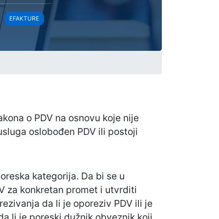
EFAKTURE
kona o PDV na osnovu koje nije
sluga oslobođen PDV ili postoji
poreska kategorija. Da bi se u
V za konkretan promet i utvrditi
zivanja da li je oporeziv PDV ili je
 li je poreski dužnik obveznik koji