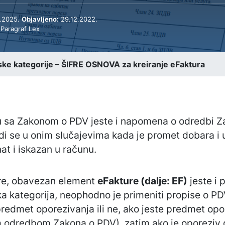
.2025.
Objavljeno:
29.12.2022.
 Paragraf Lex
ke kategorije – ŠIFRE OSNOVA za kreiranje eFaktura
 sa Zakonom o PDV jeste i napomena o odredbi Za
 se u onim slučajevima kada je promet dobara i u
at i iskazan u računu.
ure, obavezan element
eFakture (dalje: EF)
jeste i 
a kategorija, neophodno je primeniti propise o PD
redmet oporezivanja ili ne, ako jeste predmet opore
 odredbom Zakona o PDV), zatim ako je oporeziv da