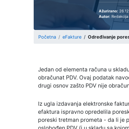
Ažurirano:
26.12
Autor:
Redakcija
Početna
eFakture
Određivanje pores
Jedan od elementa računa u skladu
obračunat PDV. Ovaj podatak navodi
drugi osnov zašto PDV nije obračun
Iz ugla izdavanja elektronske fakt
efaktura ispravno opredelila poresk
poreski tretman prometa - da li je p
oslobođen PDV (i u skladu sa kojom