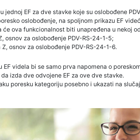
a u jednoj EF za dve stavke koje su oslobođene P
 poresko oslobođenje, na spoljnom prikazu EF vide
 će ova funkcionalnost biti unapređena u nekoj od
a Z, osnov za oslobođenje PDV-RS-24-1-5;
ja Z, osnov za oslobođenje PDV-RS-24-1-6.
u EF videla bi se samo prva napomena o poreskom
a da izda dve odvojene EF za ove dve stavke.
ku poresku kategoriju posebno i ukazati na slučaj