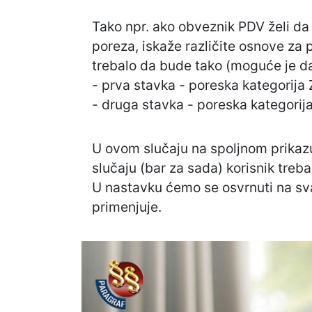
Tako npr. ako obveznik PDV želi d
poreza, iskaže različite osnove za
trebalo da bude tako (moguće je da
- prva stavka - poreska kategorij
- druga stavka - poreska kategori
U ovom slučaju na spoljnom prikaz
slučaju (bar za sada) korisnik treb
U nastavku ćemo se osvrnuti na sva
primenjuje.