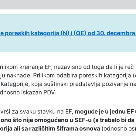
e poreskih kategorija (N) i (OE) od 30. decembra
ilikom kreiranja EF, nezavisno od toga da li je reč o
u naknade. Prilikom odabira poreskih kategorija (o
 kategorije, koja suštinski predstavlja pozivanj
odnosno iskazan PDV.
 vrši za svaku stavku na EF,
moguće je u jednu EF u
,
ono što nije omogućeno u SEF-u (a trebalo bi da b
ija ali sa različitim šiframa osnova
(odnosno os