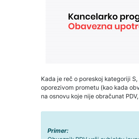
Kada je reč o poreskoj kategoriji S
oporezivom prometu (kao kada obv
na osnovu koje nije obračunat PDV,
Primer: