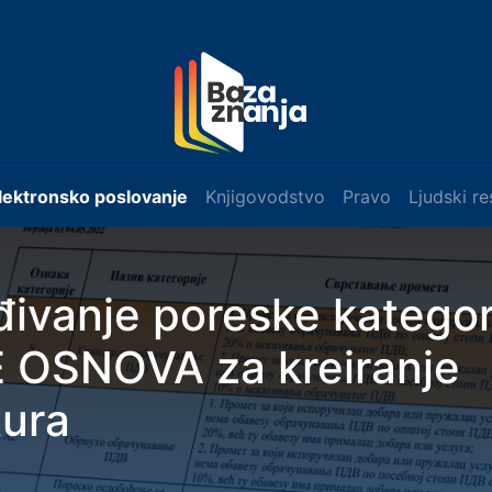
lektronsko poslovanje
Knjigovodstvo
Pravo
Ljudski re
ivanje poreske kategori
 OSNOVA za kreiranje
tura