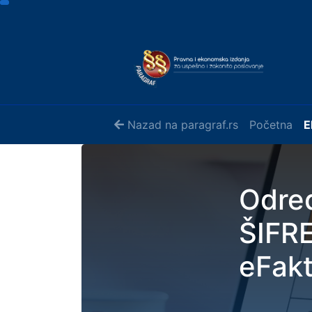
Nazad na paragraf.rs
Početna
E
Određ
ŠIFRE
eFak