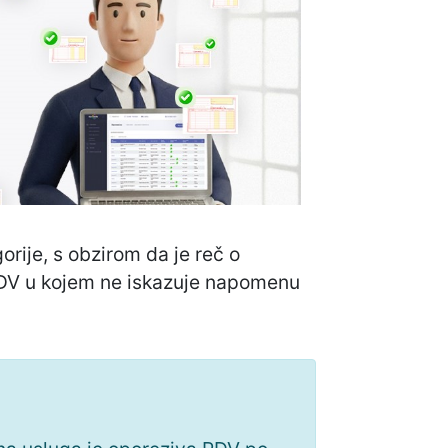
rije, s obzirom da je reč o
PDV u kojem ne iskazuje napomenu