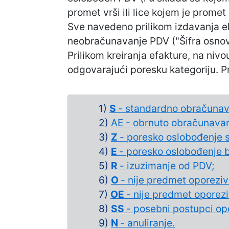
promet vrši ili lice kojem je promet 
Sve navedeno prilikom izdavanja el
neobračunavanje PDV ("Šifra osnov
Prilikom kreiranja efakture, na niv
odgovarajući poresku kategoriju. P
1)
S
- standardno obračunav
2)
AE
- obrnuto obračunava
3)
Z
- poresko oslobođenje 
4)
E
- poresko oslobođenje 
5)
R
- izuzimanje od PDV;
6)
O
- nije predmet oporezi
7)
OE
- nije predmet oporez
8)
SS
- posebni postupci op
9)
N
- anuliranje.