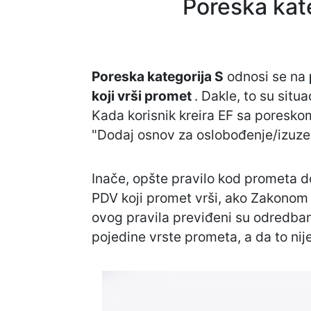
Poreska kat
Poreska kategorija S
odnosi se na
koji vrši promet
. Dakle, to su situ
Kada korisnik kreira EF sa poresk
"Dodaj osnov za oslobođenje/izuz
Inače, opšte pravilo kod prometa do
PDV koji promet vrši, ako Zakonom o
ovog pravila previđeni su odredbam
pojedine vrste prometa, a da to nij