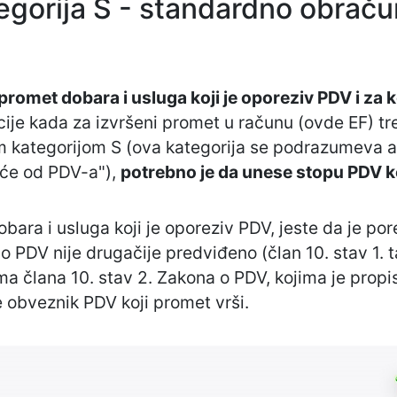
egorija S - standardno obrač
promet dobara i usluga koji je oporeziv PDV i z
acije kada za izvršeni promet u računu (ovde EF) t
om kategorijom S (ova kategorija se podrazumeva 
eće od PDV-a"),
potrebno je da unese stopu PDV ko
bara i usluga koji je oporeziv PDV, jeste da je po
 PDV nije drugačije predviđeno (član 10. stav 1. 
a člana 10. stav 2. Zakona o PDV, kojima je propis
e obveznik PDV koji promet vrši.