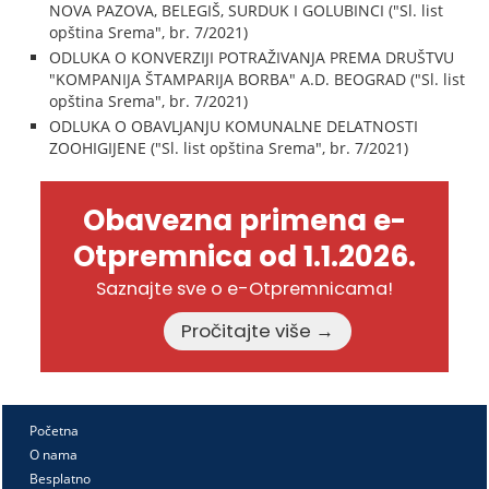
NOVA PAZOVA, BELEGIŠ, SURDUK I GOLUBINCI ("Sl. list
opština Srema", br. 7/2021)
ODLUKA O KONVERZIJI POTRAŽIVANJA PREMA DRUŠTVU
"KOMPANIJA ŠTAMPARIJA BORBA" A.D. BEOGRAD ("Sl. list
opština Srema", br. 7/2021)
ODLUKA O OBAVLJANJU KOMUNALNE DELATNOSTI
ZOOHIGIJENE ("Sl. list opština Srema", br. 7/2021)
Obavezna primena e-
Otpremnica od 1.1.2026.
Saznajte sve o e-Otpremnicama!
Pročitajte više →
Početna
O nama
Besplatno