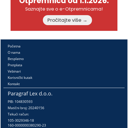
Otpremnica od 1.1.2026.
Saznajte sve o e-Otpremnicama!
Pročitajte više →
Početna
O nama
Besplatno
Pretplata
Vebinari
Korisnički kutak
Kontakt
Paragraf Lex d.o.o.
PIB: 104830593
Matični broj: 20240156
Tekući račun:
105-3029346-18
160-0000000380290-23