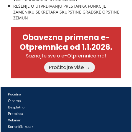
REŠENJE O UTVRĐIVANJU PRESTANKA FUNKCIJE
ZAMENIKU SEKRETARA SKUPŠTINE GRADSKE OPŠTINE
ZEMUN
Obavezna primena e-
Otpremnica od 1.1.2026.
Saznajte sve o e-Otpremnicama!
Pročitajte više →
Početna
O nama
Besplatno
Pretplata
Vebinari
Korisnički kutak