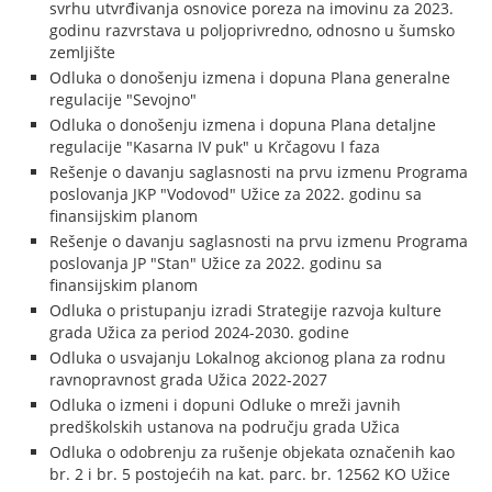
svrhu utvrđivanja osnovice poreza na imovinu za 2023.
godinu razvrstava u poljoprivredno, odnosno u šumsko
zemljište
Odluka o donošenju izmena i dopuna Plana generalne
regulacije "Sevojno"
Odluka o donošenju izmena i dopuna Plana detaljne
regulacije "Kasarna IV puk" u Krčagovu I faza
Rešenje o davanju saglasnosti na prvu izmenu Programa
poslovanja JKP "Vodovod" Užice za 2022. godinu sa
finansijskim planom
Rešenje o davanju saglasnosti na prvu izmenu Programa
poslovanja JP "Stan" Užice za 2022. godinu sa
finansijskim planom
Odluka o pristupanju izradi Strategije razvoja kulture
grada Užica za period 2024-2030. godine
Odluka o usvajanju Lokalnog akcionog plana za rodnu
ravnopravnost grada Užica 2022-2027
Odluka o izmeni i dopuni Odluke o mreži javnih
predškolskih ustanova na području grada Užica
Odluka o odobrenju za rušenje objekata označenih kao
br. 2 i br. 5 postojećih na kat. parc. br. 12562 KO Užice